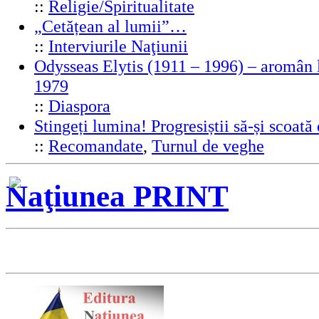
::
Religie/Spiritualitate
„Cetățean al lumii”…
::
Interviurile Naţiunii
Odysseas Elytis (1911 – 1996) – aromân l
1979
::
Diaspora
Stingeți lumina! Progresiștii să-și scoată
::
Recomandate
,
Turnul de veghe
Naţiunea PRINT