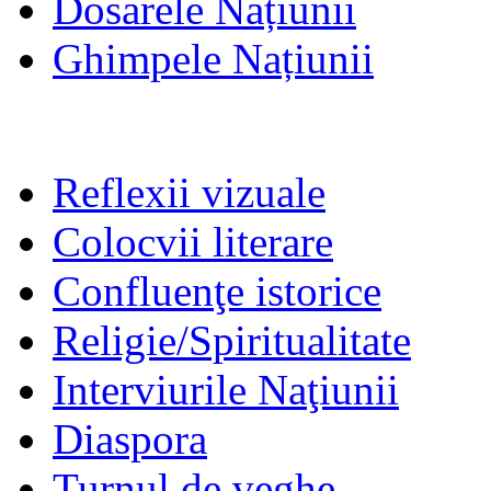
Dosarele Națiunii
Ghimpele Națiunii
Reflexii vizuale
Colocvii literare
Confluenţe istorice
Religie/Spiritualitate
Interviurile Naţiunii
Diaspora
Turnul de veghe