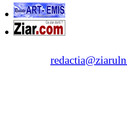
Ziarul Naţiunea ® 2011-2
Contact:
redactia@ziaruln
pre