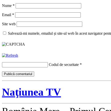
Nume
*
Email
*
Site web
Salvează-mi numele, emailul și site-ul web în acest navigator pent
Codul de securitate
*
Naţiunea TV