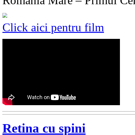
România Mare – Primul Ce
Click aici pentru film
Retina cu spini