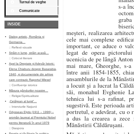
Turnul de veghe
s-a în
Comunicate
octomb
graba
INSIDE
biseri
meşteri, realizarea arhitec
Dialog artistic, România și
cele mai complexe edifica
Germania…
important, ce aduce o valo
::
Reflexii vizuale
legat de opera pictorului
Străin-n lume, străin acasă…
ucenicia de pe lângă Anton 
::
Colocvii literare
mai mare, Gheorghe, s-a a
Apel la Dreptate și Adevăr Istoric:
Elena Chiaburu despre Basarabia,
între anii 1854-1855, chia
1940, și documentele din arhive
ansamblurile de la Mănăsti
care contrazic Raportul Wiesel
a locuit şi a lucrat la Căld
::
Confluenţe istorice
săi, monahul Evghenie La
Măsura gândurilor noastre…
::
Religie/Spiritualitate
tehnica lui s-a rafinat, 
„Cetățean al lumii”…
sugestivă. Este perioada art
::
Interviurile Naţiunii
portretul, e adevărat, cu o 
Odysseas Elytis (1911 – 1996) –
a dus la crearea a zece 
aromân laureat al Premiului Nobel
Mănăstirii Căldăruşani.
pentru literatură în anul 1979
::
Diaspora
Prostia și tăcăloșia în politica