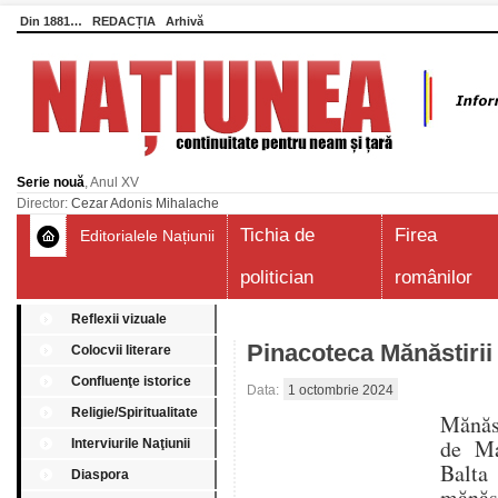
Din 1881…
REDACȚIA
Arhivă
Serie nouă
, Anul XV
Director:
Cezar Adonis Mihalache
Tichia de
Firea
Editorialele Națiunii
politician
românilor
Reflexii vizuale
Pinacoteca Mănăstirii
Colocvii literare
Confluenţe istorice
Data:
1 octombrie 2024
Religie/Spiritualitate
Mănăst
de Ma
Interviurile Naţiunii
Balta 
Diaspora
mănăst