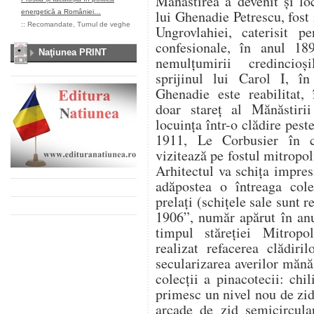
Mănăstirea a devenit și lo
lui Ghenadie Petrescu, fost 
energetică a României…
::
Recomandate
,
Turnul de veghe
Ungrovlahiei, caterisit pe
confesionale, în anul 18
Naţiunea PRINT
nemulţumirii credincio
sprijinul lui Carol I, î
Ghenadie este reabilitat,
doar stareţ al Mănăstiri
locuința într-o clădire pest
1911, Le Corbusier în c
vizitează pe fostul mitropo
Arhitectul va schița impre
adăpostea o întreaga cole
prelați (schițele sale sunt 
1906”, număr apărut în anu
timpul stăreţiei Mitropo
realizat refacerea clădiri
secularizarea averilor mănăs
colecţii a pinacotecii: chi
primesc un nivel nou de zid
arcade de zid semicircula