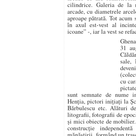
cilindrice. Galeria de la 
arcade, cu diametrele arcel
aproape pătrată. Tot acum s
în axul est-vest al incin
icoane” -, iar la vest se ref
Ghenad
31 au
Căldăr
sale,
deven
(colec
cu car
pictat
sunt semnate de nume im
Henţia, pictori iniţiaţi la Ş
Bărbulescu etc. Alături de
litografii, fotografii de epo
şi mici obiecte de mobilier
construcţie independent
mănăstirii, formând un trase