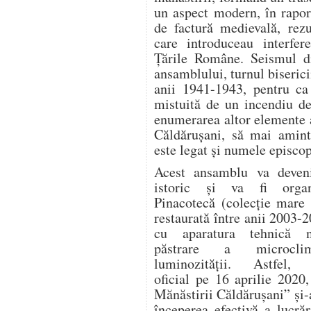
un aspect modern, în rapor
de factură medievală, rez
care introduceau interfere
Ţările Române. Seismul 
ansamblului, turnul biserici
anii 1941-1943, pentru ca
mistuită de un incendiu de
enumerarea altor elemente a
Căldăruşani, să mai amint
este legat şi numele episcop
Acest ansamblu va deve
istoric și va fi organ
Pinacotecă (colecție mare 
restaurată între anii 2003-2
cu aparatura tehnică 
păstrare a microcli
luminozității. Astfel, r
oficial pe 16 aprilie 2020
Mănăstirii Căldărușani” și-
începerea efectivă a lucrăr