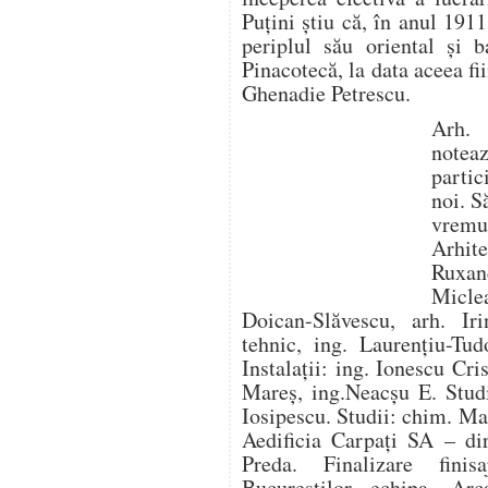
Puțini știu că, în anul 1911
periplul său oriental și b
Pinacotecă, la data aceea fi
Ghenadie Petrescu.
Arh.
notea
partic
noi. S
vremu
Arhite
Ruxan
Miclea
Doican-Slăvescu, arh. Ir
tehnic, ing. Laurențiu-Tu
Instalații: ing. Ionescu Cri
Mareș, ing.Neacșu E. Studi
Iosipescu. Studii: chim. M
Aedificia Carpați SA – dir
Preda. Finalizare fini
Bucureștilor, echipa „Arc