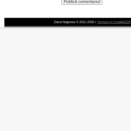
Ziarul Naţiunea ® 2011-2026 •
Termeni şi Condiţii/GD