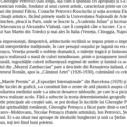
heorghe Petrovici (sau Iorgu, așa cum îi spuneau cei apropiați) și s-a 
demician român, fondator al unui curent artistic, caracterizat printr-un col
etari din ținutul Fălciu, Costache Petrovici-Rusciucliu și soția acestuia El
nclinații artistice, făcând primele studii la Universitatea Națională de 
 München, pleacă la Paris, unde se înscrie la „Academia Julian” și lucrea
elavrancea și Alexandru Vlahuță, care îi cumpără câte o lucrare. Cu o pa
 San Martin din Toledo) și mai ales în Italia (Veneția, Chioggia, Napol
a impresioniști, dimpotrivă, arhitecturile rectilinii se impun printr-o imp
 interpretărilor tradiționale, în care peisajul orașului pe lagună nu era 
rașcu, Veneția posedă o noblețe dramatică, o măreție tragică și fastuoasă,
rașcu realizează o masă de culori tumultuoase, printr-o juxtapunere insolit
rală, rugozitățile culorii influențează regimul de umbre și lumină ca acce
ul din „Muzeul Zambaccian” pare a descinde din Renașterea italiană, de
Ateneul Român, apoi la „Căminul Artei” (1926-1930), culminând cu cele 
 „Marele Premiu” al „Expoziției Internaționale” din Barcelona (1929) și a
te lucrări de grafică, s-a constituit într-o zestre de artă plastică asupra c
 înrâurirea mediului unde s-a născut deoarece tablourile, pe care le-a pi
câteva realizate acolo. Fără a subscrie la teoria determinismului geografi
le principale ale creației sale, se pot desluși în lucrările lui Gheorghe Pe
dat spiritualității românești, Gheorghe Petrașcu a făcut parte dintr-o enc
–Moldovanu, Nicolae Petrașcu (fratele artistului), Ion Petrovici, Ștef
ul. Ei s-au situat mai aproape de idealurile burgheziei și unii ca Ștefan
, toți trei fiind buni prieteni.