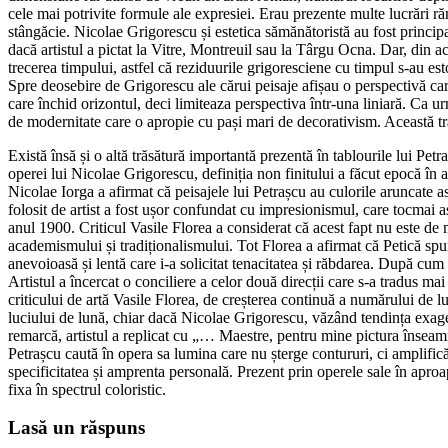
cele mai potrivite formule ale expresiei. Erau prezente multe lucrări r
stângăcie. Nicolae Grigorescu și estetica sămănătoristă au fost principa
dacă artistul a pictat la Vitre, Montreuil sau la Târgu Ocna. Dar, din a
trecerea timpului, astfel că reziduurile grigoresciene cu timpul s-au es
Spre deosebire de Grigorescu ale cărui peisaje afișau o perspectivă care 
care închid orizontul, deci limiteaza perspectiva într-una liniară. Ca u
de modernitate care o apropie cu pași mari de decorativism. Această trăsăt
Există însă și o altă trăsătură importantă prezentă în tablourile lui Petr
operei lui Nicolae Grigorescu, definiția non finitului a făcut epocă în 
Nicolae Iorga a afirmat că peisajele lui Petrașcu au culorile aruncate a
folosit de artist a fost ușor confundat cu impresionismul, care tocmai as
anul 1900. Criticul Vasile Florea a considerat că acest fapt nu este de
academismului și tradiționalismului. Tot Florea a afirmat că Petică spun
anevoioasă și lentă care i-a solicitat tenacitatea și răbdarea. După cum
Artistul a încercat o conciliere a celor două direcții care s-a tradus ma
criticului de artă Vasile Florea, de creșterea continuă a numărului de l
luciului de lună, chiar dacă Nicolae Grigorescu, văzând tendința exage
remarcă, artistul a replicat cu „… Maestre, pentru mine pictura înseamn
Petrașcu caută în opera sa lumina care nu șterge contururi, ci amplifică
specificitatea și amprenta personală. Prezent prin operele sale în apr
fixa în spectrul coloristic.
Lasă un răspuns