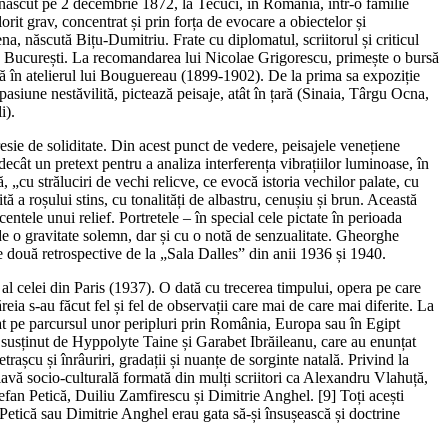
născut pe 2 decembrie 1872, la Tecuci, în România, într-o familie
orit grav, concentrat și prin forța de evocare a obiectelor și
ena, născută Bițu-Dumitriu. Frate cu diplomatul, scriitorul și criticul
Arte București. La recomandarea lui Nicolae Grigorescu, primește o bursă
ză în atelierul lui Bouguereau (1899-1902). De la prima sa expoziție
siune nestăvilită, pictează peisaje, atât în țară (Sinaia, Târgu Ocna,
i).
resie de soliditate. Din acest punct de vedere, peisajele venețiene
decât un pretext pentru a analiza interferența vibrațiilor luminoase, în
 „cu străluciri de vechi relicve, ce evocă istoria vechilor palate, cu
ă a roșului stins, cu tonalități de albastru, cenușiu și brun. Această
ntele unui relief. Portretele – în special cele pictate în perioada
 o gravitate solemn, dar și cu o notă de senzualitate. Gheorghe
două retrospective de la „Sala Dalles” din anii 1936 și 1940.
l celei din Paris (1937). O dată cu trecerea timpului, opera pe care
ăreia s-au făcut fel și fel de observații care mai de care mai diferite. La
ctat pe parcursul unor peripluri prin România, Europa sau în Egipt
c susținut de Hyppolyte Taine și Garabet Ibrăileanu, care au enunțat
trașcu și înrâuriri, gradații și nuanțe de sorginte natală. Privind la
lavă socio-culturală formată din mulți scriitori ca Alexandru Vlahuță,
an Petică, Duiliu Zamfirescu și Dimitrie Anghel. [9] Toți acești
 Petică sau Dimitrie Anghel erau gata să-și însușească și doctrine