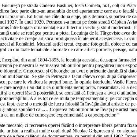
ucurești pe strada Căderea Bastiliei, fostă Cometa, nr.1, colț cu Piața R
irea face parte dintr-un ansamblu de trei apartamente care au o fațadă u
rii Librarium. Edificiul are câte două etaje, plus demisol, și partea de ca
ă în anul 1927. În anul 1920, Petrașcu s-a mutat pe fosta stradă Căpitan A
omis între bogata ornamentație a arhitecturii vechi și stilul modernist. 
canță unde se retrăgea pentru a picta. Locuința de la Târgoviște avea dou
activitate de creație artistică prodigioasă în atelierul acestei case. Locu
muzeal al României. Muzeul astfel creat, expune fotografii, obiecte cu car
fică din toate tematicile abordate de către artist: portrete, peisaje, natur
, începând din anul 1894-1895, la locuința acestuia, deasupra farmaciei A
preună pe maestru la vernisarea tablourilor pentru pregătirea unor expoziț
o biografie. Grigorescu și Gheorghe au avut o prietenie durabilă și datori
onimul Sanzio. Se știe că Petrașcu a făcut câteva copii după Grigorescu
u, pe care le vindeau la prețuri bune. În opinia istoricului Vasile Florea,
e care aceștia i-au dat-o ca o influență nemijlocită, neasimilată. El a d
și a operei lăsată posterității, se constată că Petrașcu a avut o atitudine 
poraneității lui. A ales tot ce se mula pe temperamental și pe concepția s
 Acest fapt, este și o metodă de lucru folosită în învățământul artistic d
t-o și altora spunând că „… Copierea tablourilor bune învață pe artist me
ițiu ca un mijloc de cunoaștere experimentală a capodoperelor.”
zate mecanic, ci recrearea operei făcând o interpretare liberă pentru fixa
ie, artistul a realizat multe copii după Nicolae Grigorescu și, cu sigura
uința de a face călătorii de documentare, ca periplul din anul 1902, împ