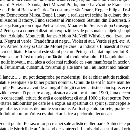
rnard. A vizitat Spania, deci Muzeul Prado, unde l-a văzut pe Francisc
z cu Prințul Baltazar Carlos în costum de vânătoare, Regele Filip al IV-
ge Demetrescu Mirea. După Lapaty a realizat trei schițe în culoare după
i Andrei Bathory. Fiind secretar al Pinacotecii Statului din București, Pe
 Diana și Endymion după Pietro Liberi, Moartea lui Seneca după Giusep
 că Petrașcu a comercializat prin expozițiile sale personale schițele și cop
rbet, Adolphe Monticelli, James Abbott McNeill Whistler, etc., le-au avu
, Negru și verde, Trandafiriu și negru, Violet și aur, Verde și gri, etc
o, Alfred Sisley și Claude Monet pe care l-a indicat a fi maestrul favorit.
t cu ostilitate. Elocvent este sfatul pe care Petrașcu l-a dat inginerului
trașcu ar fi fost un adept înflăcărat al modernismului. El i-a admirat sinc
a noile inovații, mai ales a celor mai radicale ce s-au manifestat în acele 
el. Futurismul, cubismul, fovismul și alte isme nu l-au incitat nici măcar l
rcel Iancu: „… nu pot dezaproba pe moderniști, fie ei chiar atât de radic
tățile esențiale ale bunei picturi domină. Omul de talent în toate manifes
rghe Petrașcu a avut de-a lungul întregii cariere artistice cincisprezece 
ziție personală pe care a organizat-o a avut loc în anul 1900, luna dece
a o consecință, critica de artă a considerat că anul 1900 a fost pentru Pet
itatea tablourilor pe care le-a expus au aparținut ca spirit și concepție s
e urbane, marine, de munte sau rurale. Au fost și autoportrete, portrete î
finitoriu în urmărirea evoluției artistice a pictorului tecucean.
tat pentru Petrașcu forța creației sale artistice ulterioare. Subiectele pe
te de istoricii de artă trecând de șaptezeci. La nivelul acestui an al prim