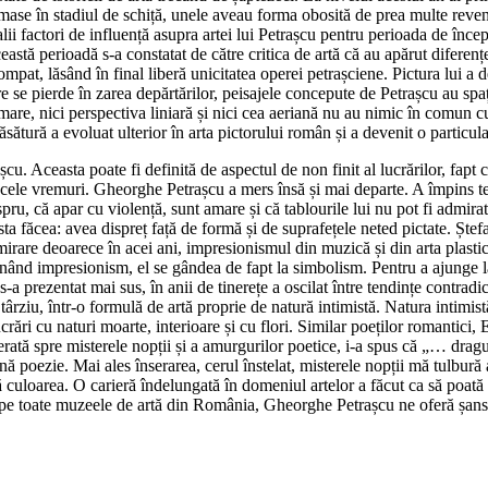
ămase în stadiul de schiță, unele aveau forma obosită de prea multe reven
lii factori de influență asupra artei lui Petrașcu pentru perioada de înc
ceastă perioadă s-a constatat de către critica de artă că au apărut difere
tompat, lăsând în final liberă unicitatea operei petrașciene. Pictura lui 
se pierde în zarea depărtărilor, peisajele concepute de Petrașcu au spații
rmare, nici perspectiva liniară și nici cea aeriană nu au nimic în comun c
ură a evoluat ulterior în arta pictorului român și a devenit o particularita
așcu. Aceasta poate fi definită de aspectul de non finit al lucrărilor, fapt
acele vremuri. Gheorghe Petrașcu a mers însă și mai departe. A împins teh
spru, că apar cu violență, sunt amare și că tablourile lui nu pot fi admir
ta făcea: avea dispreț față de formă și de suprafețele neted pictate. Ștef
 mirare deoarece în acei ani, impresionismul din muzică și din arta plas
ând impresionism, el se gândea de fapt la simbolism. Pentru a ajunge la o
 s-a prezentat mai sus, în anii de tinerețe a oscilat între tendințe contra
i târziu, într-o formulă de artă proprie de natură intimistă. Natura intim
ucrări cu naturi moarte, interioare și cu flori. Similar poeților romantici
rată spre misterele nopții și a amurgurilor poetice, i-a spus că „… dra
ă poezie. Mai ales înserarea, cerul înstelat, misterele nopții mă tulbur
 culoarea. O carieră îndelungată în domeniul artelor a făcut ca să poată 
oape toate muzeele de artă din România, Gheorghe Petrașcu ne oferă șans