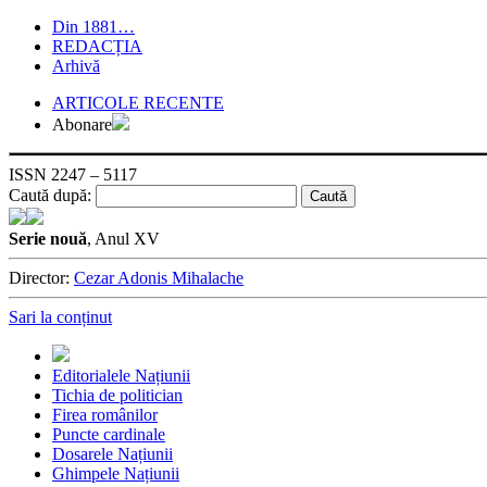
Din 1881…
REDACȚIA
Arhivă
ARTICOLE RECENTE
Abonare
ISSN 2247 – 5117
Caută după:
Serie nouă
, Anul XV
Director:
Cezar Adonis Mihalache
Sari la conținut
Editorialele Națiunii
Tichia de politician
Firea românilor
Puncte cardinale
Dosarele Națiunii
Ghimpele Națiunii