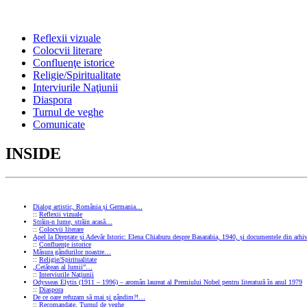
Reflexii vizuale
Colocvii literare
Confluenţe istorice
Religie/Spiritualitate
Interviurile Naţiunii
Diaspora
Turnul de veghe
Comunicate
INSIDE
Dialog artistic, România și Germania…
::
Reflexii vizuale
Străin-n lume, străin acasă…
::
Colocvii literare
Apel la Dreptate și Adevăr Istoric: Elena Chiaburu despre Basarabia, 1940, și documentele din arhiv
::
Confluenţe istorice
Măsura gândurilor noastre…
::
Religie/Spiritualitate
„Cetățean al lumii”…
::
Interviurile Naţiunii
Odysseas Elytis (1911 – 1996) – aromân laureat al Premiului Nobel pentru literatură în anul 1979
::
Diaspora
De ce oare refuzam să mai și gândim?!…
::
Recomandate
,
Turnul de veghe