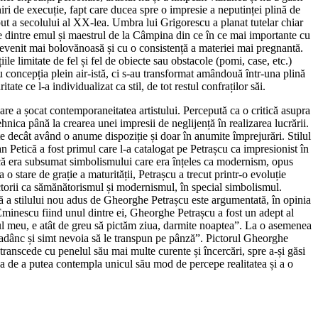
iri de execuție, fapt care ducea spre o impresie a neputinței plină de
eput a secolului al XX-lea. Umbra lui Grigorescu a planat tutelar chiar
nțe dintre emul și maestrul de la Câmpina din ce în ce mai importante cu
a devenit mai bolovănoasă și cu o consistență a materiei mai pregnantă.
le limitate de fel și fel de obiecte sau obstacole (pomi, case, etc.)
u concepția plein air-istă, ci s-au transformat amândouă într-una plină
te ce l-a individualizat ca stil, de tot restul confraților săi.
 care a șocat contemporaneitatea artistului. Percepută ca o critică asupra
nica până la crearea unei impresii de neglijență în realizarea lucrării.
ate decât având o anume dispoziție și doar în anumite împrejurări. Stilul
an Petică a fost primul care l-a catalogat pe Petrașcu ca impresionist în
tică era subsumat simbolismului care era înțeles ca modernism, opus
 stare de grație a maturității, Petrașcu a trecut printr-o evoluție
dictorii ca sămănătorismul și modernismul, în special simbolismul.
istă a stilului nou adus de Gheorghe Petrașcu este argumentată, în opinia
, Eminescu fiind unul dintre ei, Gheorghe Petrașcu a fost un adept al
gul meu, e atât de greu să pictăm ziua, darmite noaptea”. La o asemenea
ă adânc și simt nevoia să le transpun pe pânză”. Pictorul Gheorghe
transcede cu penelul său mai multe curente și încercări, spre a-și găsi
a de a putea contempla unicul său mod de percepe realitatea și a o