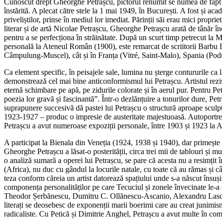
Cunoscut drept Gheorghe Petrașcu, pictorul renumit se numea de fapt G
înstărită. A plecat către stele la 1 mai 1949, în București. A fost și aca
priveliștilor, prinse în mediul lor imediat. Părinții săi erau mici propri
literar și de artă Nicolae Petrașcu, Gheorghe Petrașcu arată de tânăr î
pentru a se perfecționa în străinătate. După un scurt timp petrecut la
personală la Ateneul Român (1900), este remarcat de scriitorii Barbu D
Câmpulung-Muscel), cât și în Franța (Vitré, Saint-Malo), Spania (Podul
Ca element specific, în peisajele sale, lumina nu șterge contururile ca l
demonstrează cel mai bine anticonformismul lui Petrașcu. Artistul rezistă
eternă schimbare pe apă, pe zidurile colorate și în aerul pur. Pentru Pet
poezia lor gravă și fascinantă”. Într-o dezlănțuire a tonurilor dure, Pet
suprapunere succesivă dă pastei lui Petrașcu o structură aproape sculptu
1923-1927 – produc o impresie de austeritate majestuoasă. Autoportret
Petrașcu a avut numeroase expoziții personale, între 1903 și 1923 la 
A participat la Bienala din Veneția (1924, 1938 și 1940), dar primește
Gheorghe Petrașcu a lăsat-o posterității, circa trei mii de tablouri și mul
o analiză sumară a operei lui Petrașcu, se pare că acesta nu a resimțit
(Africa), nu duc cu gândul la locurile natale, cu toate că au rămas și 
teza conform căreia un artist datorează spațiului unde s-a născut însușiri
componența personalităților pe care Tecuciul și zonele învecinate le-a 
Theodor Șerbănescu, Dumitru C. Ollănescu-Ascanio, Alexandru Lascarov
literați se deosebesc de exponenții marii boerimi care au creat junimism
radicaliste. Cu Petică și Dimitrie Anghel, Petrașcu a avut multe în comun