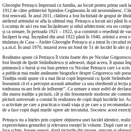
Gheorghe Petrașcu împreună cu familia, au locuit pentru prima oară la B
1912 de către arthitectul Spiridon Cegăneanu în stil neoromânesc. Clăd
fost renovată. În anul 2011, clădirea a fost închiriată de grupul de libră
atelierul artistului se afla la ultimul etaj. Petrașcu a locuit aici pân
Locuința de aici era mai încăpătoare și stilul arhitectonic era un compr
și ca urmare, în perioada 1921 – 1922, și-a construit o reședință de va
încăperi la etaj. Începând din anul 1922 până în 1940, artistul a avut o 
titulatura de Casa – Atelier Gheorghe Petrașcu și a intrat în circuitul 
ș.a.m.d. În anul 1970, muzeul avea un fond de 51 de lucrări în ulei și gra
Realitatea spune că Petrașcu îl vizita foarte des pe Nicolae Grigorescu
fost însoțit de Ipolit Strâmbulescu și adeseori, după aceea, îl ajutau îm
primească o bursă și era bun prieten cu Nicolae Petrașcu care i-a scris 
a publicat mai multe amănunte biografice despre Grigorescu sub pseud
Tradiția orală spune că a mai făcut copii împreună cu Ipolit Strâmbulesc
înseamnă că el a perceput această atitudine ca una obedientă și lecția p
totdeauna m-am ferit de influențe”. Ca urmare a unor astfel de declarații 
din marea tradiție a picturii, cât și din fenomenele moderne ale contem
picturii universale a constat în realizarea de copii după lucrările lor.
o activitate pe care a practicat-o toată viața și pe care a și recomanda
de a face copii după marile opere ale trecutului. Socotesc acest exerc
Petrașcu nu a înțeles prin copiere obținerea unei lucrări identice, reali
expresivitatea gesturilor și relevarea esenței în volume. După cum se șt
face schițe, fugare uneori, după picturile din muzee, precum și obișn