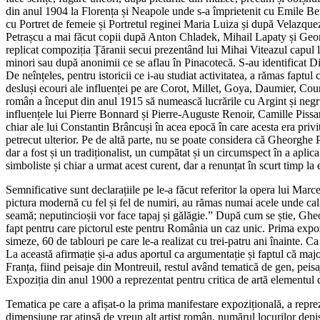
din anul 1904 la Florența și Neapole unde s-a împrietenit cu Emile Be
cu Portret de femeie și Portretul reginei Maria Luiza și după Velazque
Petrașcu a mai făcut copii după Anton Chladek, Mihail Lapaty și Geor
replicat compoziția Țăranii secui prezentând lui Mihai Viteazul capul lu
minori sau după anonimii ce se aflau în Pinacotecă. S-au identificat
De neînțeles, pentru istoricii ce i-au studiat activitatea, a rămas faptul
desluși ecouri ale influenței pe are Corot, Millet, Goya, Daumier, Cou
român a început din anul 1915 să numească lucrările cu Argint și negru
influențele lui Pierre Bonnard și Pierre-Auguste Renoir, Camille Pissarr
chiar ale lui Constantin Brâncuși în acea epocă în care acesta era privi
petrecut ulterior. Pe de altă parte, nu se poate considera că Gheorghe Pe
dar a fost și un tradiționalist, un cumpătat și un circumspect în a aplic
simboliste și chiar a urmat acest curent, dar a renunțat în scurt timp la 
Semnificative sunt declarațiile pe le-a făcut referitor la opera lui Ma
pictura modernă cu fel și fel de numiri, au rămas numai acele unde cali
seamă; neputincioșii vor face tapaj și gălăgie.” După cum se știe, Gheo
fapt pentru care pictorul este pentru România un caz unic. Prima expo
simeze, 60 de tablouri pe care le-a realizat cu trei-patru ani înainte. C
La această afirmație și-a adus aportul ca argumentație și faptul că major
Franța, fiind peisaje din Montreuil, restul având tematică de gen, peisaj
Expoziția din anul 1900 a reprezentat pentru critica de artă elementul de
Tematica pe care a afișat-o la prima manifestare expozițională, a reprezen
dimensiune rar atinsă de vreun alt artist român, numărul locurilor depista