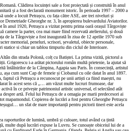
omană. Clădirea locuinței sale a fost proiectată și construită în anul
nitară și a fost declarată monument istoric. În perioada 1997 – 2000 a
să unde a locuit Petrașcu, cu fața către ASE, are trei niveluri și
viator Demetriade Gheorghe nr. 3, în apropierea bulevardului Aviatorilor.
Tot în anul 1920, Petrașcu a vizitat pentru prima oară orașul Târgoviște
ă camere la parter, cea mai mare fiind rezervată atelierului, și două
ința de la Târgoviște a fost inaugurată în ziua de 12 aprilie 1970 sub
acter memorial, peneluri, scrisori, șevaletul, obiecte personale,
i statice si chiar un tablou timpuriu din ciclul de Interioare.
ltân din strada Polonă, colț cu Batiștei. La prima vizită, pictorul a
ii. Grigorescu i-a arătat pictorului român multă prietenie, la ajutat să
tă întâlnirilor de la Câmpina, Agapia sau Paris. În consecință, artistul
, așa cum sunt Cap de femeie și Ciobanul cu oile datat în anul 1897.
 faptul că Petrașcu a recunoscut pe unii artiști ca fiind maeștri, nu
eclarat în acest sens că „… am văzut multe lucruri frumoase, dar
activă în ce privește patrimoniul artistic universal, el selectând atât
a despre artă. Felul lui Petrașcu de a omagia pe marii predecesori ai
e pe tot mapamondul. Copierea de lucrări a fost pentru Gheorghe Petrașcu
șteșugul… un sfat de mare importanță pentru pictorii tineri este acela
rea raporturilor de lumină, umbră și culoare, totul având ca țintă
nță, multe după lucrări expuse la Luvru. Se cunoaște obiceiul lui de a
reună cu Ferdinand Earle în Germania, Olanda, Belgia și Anglia sau cea