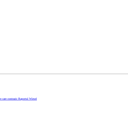
e care contrazic Raportul Wiesel