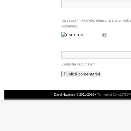
Salvează-mi numele, emailul și site-ul web î
comentez.
Codul de securitate
*
Ziarul Naţiunea ® 2011-2026 •
Termeni şi Condiţii/GD