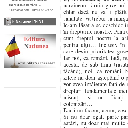
ucrainean căruia guvernul 
energetică a României…
chiar dacă nu va fi plătit
::
Recomandate
,
Turnul de veghe
sănătate, va trebui să mărșă
Naţiunea PRINT
le-am lăsat a se deschide în
în drepturile noastre. Pentr
cum dreptul nostru la asi
pentru alții… Inclusiv în 
care devin prioritatea guv
Iar noi, ca români, iată, n
acesta, de sub linia trasa
tăcând), noi, ca români 
zilele nu doar așteptând o
vor avea întâietate față de 
drepturi fundamentale aici,
născuți, și nu făcuți 
colonizări…
Dacă nu facem, acum, ceva, 
Și nu doar egal, parte-pa
astăzi, nu doar mai multe 