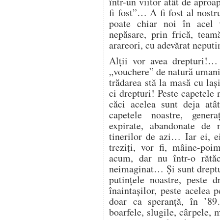
într-un viitor atât de aproa
fi fost”… A fi fost al nost
poate chiar noi în acel v
nepăsare, prin frică, teamă
arareori, cu adevărat neput
Alții vor avea drepturi!… 
„vouchere” de natură umanit
trădarea stă la masă cu laș
ci drepturi! Peste capetele 
căci acelea sunt deja at
capetele noastre, genera
expirate, abandonate de n
tinerilor de azi… Iar ei, e
treziți, vor fi, mâine-poi
acum, dar nu într-o rătă
neimaginat… Și sunt dreptur
putințele noastre, peste dr
înaintașilor, peste acelea 
doar ca speranță, în ’89
boarfele, slugile, cârpele,