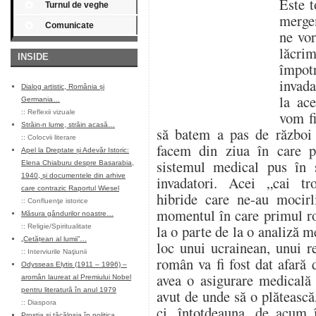
Este t
Turnul de veghe
merge
Comunicate
ne vor
lăcrim
INSIDE
împot
invada
Dialog artistic, România și
la ac
Germania…
::
Reflexii vizuale
vom fi
Străin-n lume, străin acasă…
să batem a pas de război 
::
Colocvii literare
facem din ziua în care p
Apel la Dreptate și Adevăr Istoric:
sistemul medical pus în s
Elena Chiaburu despre Basarabia,
1940, și documentele din arhive
invadatori. Acei „cai tro
care contrazic Raportul Wiesel
hibride care ne-au mocirli
::
Confluenţe istorice
momentul în care primul ro
Măsura gândurilor noastre…
la o parte de la o analiză m
::
Religie/Spiritualitate
„Cetățean al lumii”…
loc unui ucrainean, unui r
::
Interviurile Naţiunii
român va fi fost dat afară
Odysseas Elytis (1911 – 1996) –
avea o asigurare medicală 
aromân laureat al Premiului Nobel
pentru literatură în anul 1979
avut de unde să o plătească,
::
Diaspora
ci, întotdeauna, de acum î
Prostia și tăcăloșia în politica