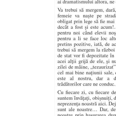
ai dramatismului altora, n
Va trebui să mergem, dară,
femeie va naște pe strad
obligat prin lege să fie ma
decât a fost și este acum
pentru noi când elevii noș
pentru a li se face loc alt
pretins pozitive, iată, de 
trebui să mergem la război
de stat vor fi depozitate în
acei alții grijă de ele, și 
zilei de mâine, „tezaurizat” 
cel mai bine națiunii sale, 
este al nostru, dar a de
trădătorilor care ne conduc.
Cu fiecare zi, cu fiecare de
suntem învățați, obișnuiți, d
neprezența noastră aici. Dej
sunt ale noastre… Dar, de
noastre prin hașurarea dre