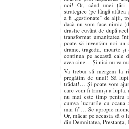
noi! Or, când unei țări 
strategice (pe lângă atâtea 
a fi „gestionate” de alții,
dacă nu vom face nimic (
drastic cuvânt de după acel
transformat umanitatea înt
poate să inventăm noi un c
drame, tragedii, moarte și
continua pe această cale d
avea cine… Și nici nu va 
Va trebui să mergem la r
pregătim de unul! Să lupt
trădat!… Și poate vom ajun
care vom fi trimiși a lupta, 
nu mai este timp pentru 
cumva lucrurile cu ocaua a
mai fi”… Se apropie moment
Or, măcar pe aceasta să o l
din Demnitatea, Prestanța, 