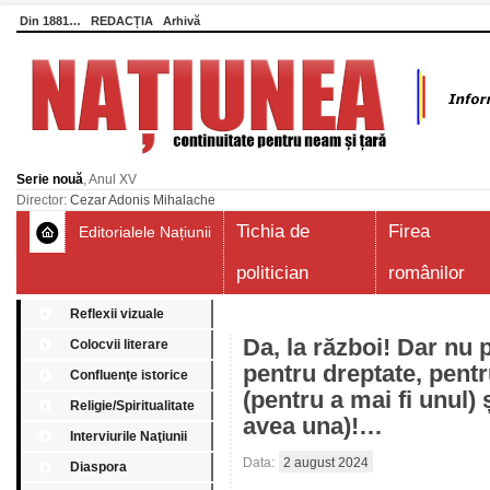
Din 1881…
REDACȚIA
Arhivă
Serie nouă
, Anul XV
Director:
Cezar Adonis Mihalache
Tichia de
Firea
Editorialele Națiunii
politician
românilor
Reflexii vizuale
Da, la război! Dar nu p
Colocvii literare
pentru dreptate, pent
Confluenţe istorice
(pentru a mai fi unul) 
Religie/Spiritualitate
avea una)!…
Interviurile Naţiunii
Data:
2 august 2024
Diaspora