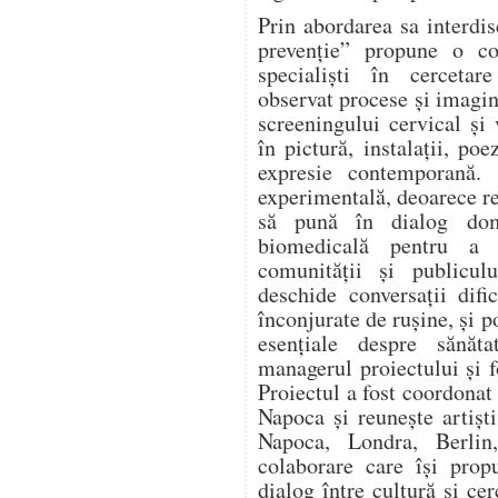
Prin abordarea sa interd
prevenție” propune o col
specialiști în cercetar
observat procese și imagin
screeningului cervical și
în pictură, instalații, po
expresie contemporană. 
experimentală, deoarece re
să pună în dialog dome
biomedicală pentru a 
comunității și publicu
deschide conversații difi
înconjurate de rușine, și 
esențiale despre sănăta
managerul proiectului și 
Proiectul a fost coordonat
Napoca și reunește artiști
Napoca, Londra, Berlin,
colaborare care își pro
dialog între cultură și c