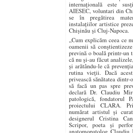
internațională este sus
AIESEC, voluntari din Chi
se în pregătirea materi
instalațiilor artistice prez
Chișinău și Cluj-Napoca.
„Cum explicăm ceea ce nu
oamenii să conștientizeze
prevină o boală printr-un 
că nu și-au făcut analizele
și arătându-le că prevenți
rutina vieții. Dacă aces
privească sănătatea dintr-o
să facă un pas spre prev
declară Dr. Claudiu Mir
patologică, fondatorul
proiectului CLARA. Pri
numărat artistul și cura
designerul Cristina Can
Scripor, poeta și perf
anatomopatolog Claudiu M