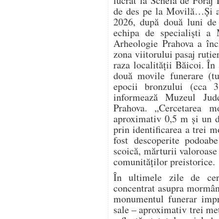
lucrat la Schela de Foraj 
de des pe la Movilă…Și a
2026, după două luni de 
echipa de specialiști a 
Arheologie Prahova a înch
zona viitorului pasaj ruti
raza localității Băicoi. În
două movile funerare (t
epocii bronzului (cca 
informează Muzeul Jude
Prahova. „Cercetarea m
aproximativ 0,5 m și un d
prin identificarea a trei 
fost descoperite podoabe
scoică, mărturii valoroase 
comunităților preistorice.
În ultimele zile de cerc
concentrat asupra mormânt
monumentul funerar impre
sale – aproximativ trei me