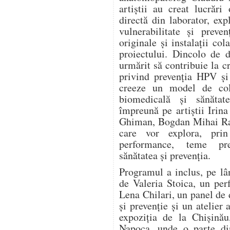
artiștii au creat lucrări
directă din laborator, expl
vulnerabilitate și preve
originale și instalații col
proiectului. Dincolo de d
urmărit să contribuie la c
privind prevenția HPV și
creeze un model de cola
biomedicală și sănătat
împreună pe artiștii Irin
Ghiman, Bogdan Mihai Rad
care vor explora, prin 
performance, teme pre
sănătatea și prevenția.
Programul a inclus, pe lâ
de Valeria Stoica, un pe
Lena Chilari, un panel de d
și prevenție și un atelier 
expoziția de la Chișinău
Napoca, unde o parte din