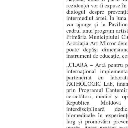
rezidenței vor fi expuse în
dialogul despre prevenți
intermediul artei. În luna
vor ajunge și la Pavilio
cadrul unui program artist
Primăria Municipiului Clu
Asociația Art Mirror dem
poate depăși dimensiun
instrument de educație, co
„CLARA – Artă pentru pre
internațional implement
parteneriat cu labora
PATHOLOGIC Lab, finanța
prin Programul Cantemir 
cercetători, medici și o
Republica Moldova î
interdisciplinară dedi
biomedicale în experienț
larg și promovării preve
uterin. Acest proiect este