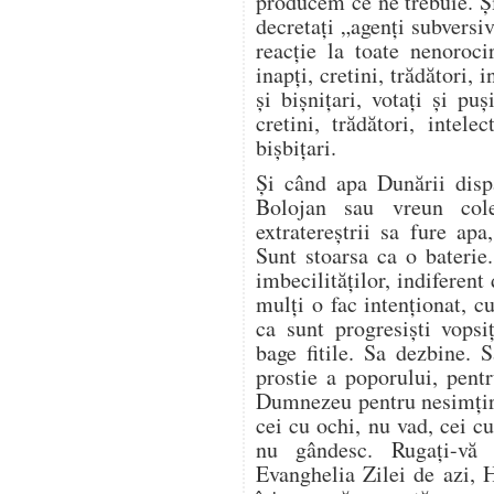
producem ce ne trebuie. Și
decretați „agenți subversiv
reacție la toate nenoroci
inapți, cretini, trădători, i
și bișnițari, votați și puș
cretini, trădători, intelec
bișbițari.
Și când apa Dunării disp
Bolojan sau vreun cole
extratereștrii sa fure ap
Sunt stoarsa ca o baterie
imbecilităților, indiferent
mulți o fac intenționat, 
ca sunt progresiști vopsi
bage fitile. Sa dezbine. 
prostie a poporului, pent
Dumnezeu pentru nesimțir
cei cu ochi, nu vad, cei c
nu gândesc. Rugați-vă
Evanghelia Zilei de azi, 