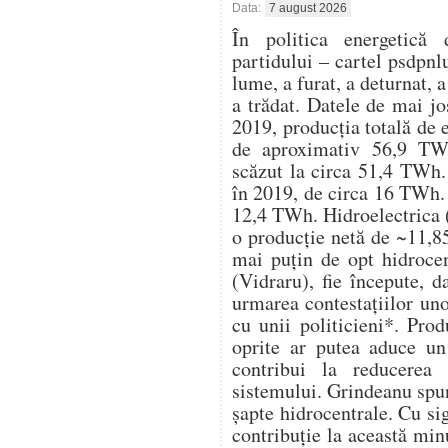
Data:
7 august 2026
În politica energetică 
partidului – cartel psdpnl
lume, a furat, a deturnat, a
a trădat. Datele de mai j
2019, producția totală de 
de aproximativ 56,9 TWh
scăzut la circa 51,4 TWh. 
în 2019, de circa 16 TWh. 
12,4 TWh. Hidroelectrica (
o producție netă de ~11,8
mai puțin de opt hidrocen
(Vidraru), fie începute, d
urmarea contestațiilor un
cu unii politicieni*. Pro
oprite ar putea aduce u
contribui la reducerea 
sistemului. Grindeanu spu
șapte hidrocentrale. Cu s
contribuție la această mi