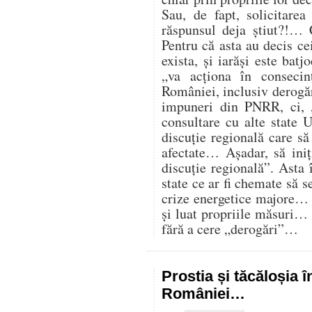
Sau, de fapt, solicitare
răspunsul deja știut?!… 
Pentru că asta au decis cei
exista, și iarăși este batj
„va acționa în consecin
României, inclusiv derogăr
impuneri din PNRR, ci,
consultare cu alte state U
discuție regională care s
afectate… Așadar, să iniț
discuție regională”. Asta 
state ce ar fi chemate să s
crize energetice majore… C
și luat propriile măsuri…
fără a cere „derogări”…
Prostia și tăcăloșia î
României…