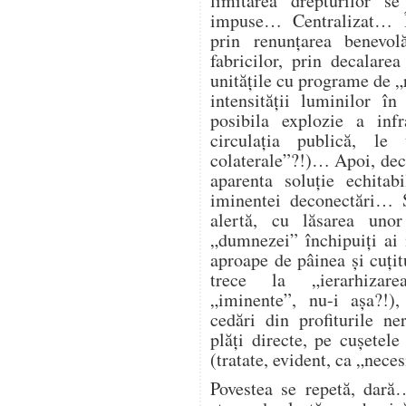
limitarea drepturilor s
impuse… Centralizat… Î
prin renunțarea benevol
fabricilor, prin decalare
unitățile cu programe de „
intensității luminilor î
posibila explozie a infra
circulația publică, l
colaterale”?!)… Apoi, deco
aparenta soluție echitab
iminentei deconectări… Ș
alertă, cu lăsarea unor
„dumnezei” închipuiți ai
aproape de pâinea și cuțitu
trece la „ierarhizarea
„iminente”, nu-i așa?!),
cedări din profiturile n
plăți directe, pe cușetele
(tratate, evident, ca „nece
Povestea se repetă, dară