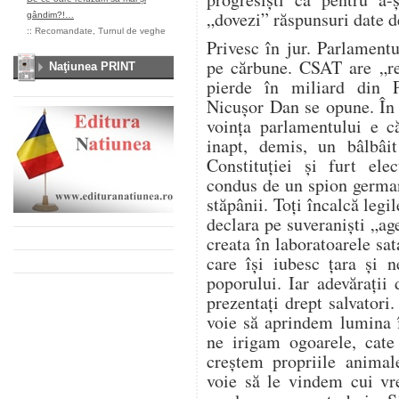
„dovezi” răspunsuri date d
gândim?!…
::
Recomandate
,
Turnul de veghe
Privesc în jur. Parlament
pe cărbune. CSAT are „re
Naţiunea PRINT
pierde în miliard din 
Nicușor Dan se opune. În
voința parlamentului e c
inapt, demis, un bâlbâit
Constituției și furt ele
condus de un spion german
stăpânii. Toți încalcă legil
declara pe suveraniști „age
creata în laboratoarele sa
care își iubesc țara și 
poporului. Iar adevărați
prezentați drept salvatori
voie să aprindem lumina 
ne irigam ogoarele, cat
creștem propriile anima
voie să le vindem cui vr