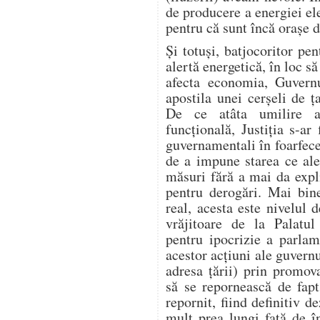
de producere a energiei ele
pentru că sunt încă orașe
Și totuși, batjocoritor pen
alertă energetică, în loc să
afecta economia, Guvern
apostila unei cerșeli de
De ce atâta umilire a 
funcțională, Justiția s-ar 
guvernamentali în foarfecel
de a impune starea ce ale
măsuri fără a mai da expl
pentru derogări. Mai bin
real, acesta este nivelul 
vrăjitoare de la Palatu
pentru ipocrizie a parlame
acestor acțiuni ale guvern
adresa țării) prin promo
să se repornească de fap
repornit, fiind definitiv 
mult prea lungi față de 