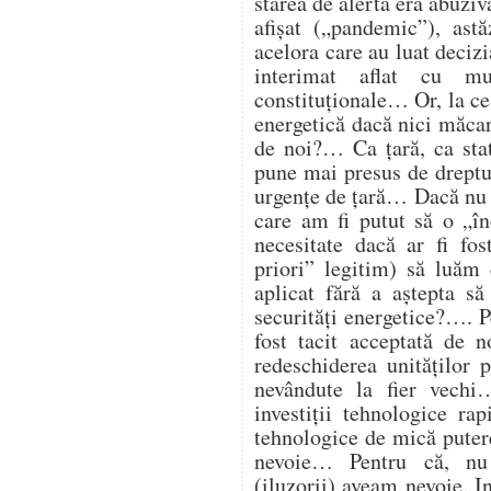
starea de alertă era abuzi
afișat („pandemic”), astă
acelora care au luat deciz
interimat aflat cu mu
constituționale… Or, la ce
energetică dacă nici măcar 
de noi?… Ca țară, ca st
pune mai presus de dreptul
urgențe de țară… Dacă nu 
care am fi putut să o „î
necesitate dacă ar fi fos
priori” legitim) să luăm 
aplicat fără a aștepta să
securități energetice?…. Pe
fost tacit acceptată de 
redeschiderea unităților
nevândute la fier vech
investiții tehnologice ra
tehnologice de mică putere
nevoie… Pentru că, nu
(iluzorii) aveam nevoie. I