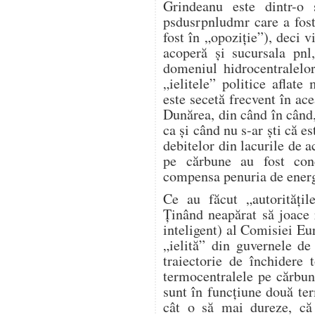
Grindeanu este dintr-o 
psdusrpnludmr care a fost
fost în „opoziție”), deci v
acoperă și sucursala pnl
domeniul hidrocentralelo
„ielitele” politice aflat
este secetă frecvent în ace
Dunărea, din când în când,
ca și când nu s-ar ști că e
debitelor din lacurile de 
pe cărbune au fost conc
compensa penuria de energi
Ce au făcut „autorități
Ținând neapărat să joace r
inteligent) al Comisiei Eur
„ielită” din guvernele d
traiectorie de închidere
termocentralele pe cărbu
sunt în funcțiune două te
cât o să mai dureze, c