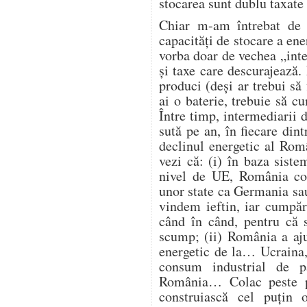
stocarea sunt dublu taxate 
Chiar m-am întrebat de 
capacități de stocare a ene
vorba doar de vechea „intel
și taxe care descurajează
produci (deși ar trebui să 
ai o baterie, trebuie să 
Între timp, intermediarii d
sută pe an, în fiecare din
declinul energetic al Româ
vezi că: (i) în baza siste
nivel de UE, România con
unor state ca Germania sau
vindem ieftin, iar cumpăr
când în când, pentru că s
scump; (ii) România a aju
energetic de la… Ucraina, 
consum industrial de p
România… Colac peste p
construiască cel puțin 