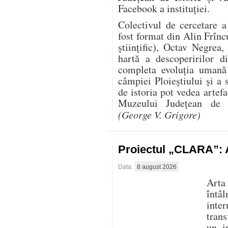
Facebook a instituției.
Colectivul de cercetare 
fost format din Alin Frînc
științific), Octav Negre
hartă a descoperirilor d
completa evoluția uman
câmpiei Ploieștiului și a 
de istoria pot vedea artef
Muzeului Județean de I
(George V. Grigore)
Proiectul „CLARA”: A
Data:
8 august 2026
Arta
întâ
inte
trans
un i