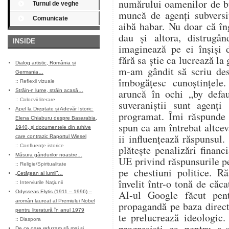
numărului oamenilor de bu
Turnul de veghe
muncă de agenți subversi
Comunicate
aibă habar. Nu doar că în
dau și altora, distrugân
INSIDE
imaginează pe ei înșiși 
fără sa știe ca lucrează la
Dialog artistic, România și
m-am gândit să scriu des
Germania…
îmbogățesc cunoștințele
::
Reflexii vizuale
aruncă în ochi „by defa
Străin-n lume, străin acasă…
::
Colocvii literare
suveraniștii sunt agenți
Apel la Dreptate și Adevăr Istoric:
programat. Îmi răspunde 
Elena Chiaburu despre Basarabia,
spun ca am întrebat altcev
1940, și documentele din arhive
ii influențează răspunsul.
care contrazic Raportul Wiesel
::
Confluenţe istorice
plătește penalizări financ
Măsura gândurilor noastre…
UE privind răspunsurile p
::
Religie/Spiritualitate
pe chestiuni politice. R
„Cetățean al lumii”…
învelit într-o tonă de căca
::
Interviurile Naţiunii
AI-ul Google făcut pen
Odysseas Elytis (1911 – 1996) –
aromân laureat al Premiului Nobel
propagandă pe baza direct
pentru literatură în anul 1979
te prelucrează ideologic.
::
Diaspora
progresiști ca pentru a-
De ce oare refuzam să mai și