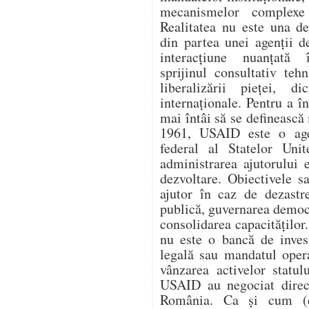
mecanismelor complexe 
Realitatea nu este una d
din partea unei agenții d
interacțiune nuanțată î
sprijinul consultativ teh
liberalizării pieței, di
internaționale. Pentru a 
mai întâi să se definească 
1961, USAID este o age
federal al Statelor Unit
administrarea ajutorului e
dezvoltare. Obiectivele s
ajutor în caz de dezastr
publică, guvernarea democ
consolidarea capacitățilo
nu este o bancă de invest
legală sau mandatul oper
vânzarea activelor statul
USAID au negociat direc
România. Ca și cum (