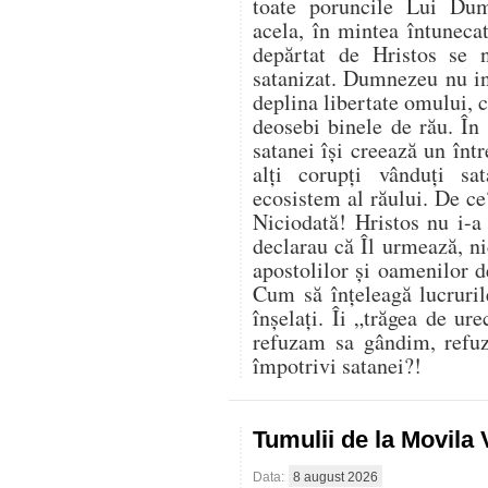
toate poruncile Lui Du
acela, în mintea întuneca
depărtat de Hristos se 
satanizat. Dumnezeu nu in
deplina libertate omului, ci
deosebi binele de rău. În 
satanei își creează un înt
alți corupți vânduți sa
ecosistem al răului. De ce
Niciodată! Hristos nu i-a
declarau că Îl urmează, nic
apostolilor și oamenilor 
Cum să înțeleagă lucruril
înșelați. Îi „trăgea de ur
refuzam sa gândim, refu
împotrivi satanei?!
Tumulii de la Movila
Data:
8 august 2026