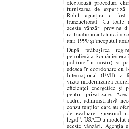
efectuează proceduri chi
furnizarea de expertiză 
Rolul agenției a fost 
tranzacțional. Cu toate
aceste vânzări provine d
restructurarea tehnică a s
anii 1990 și începutul anil
După prăbușirea regimu
petrolieră a României era î
politruci”ai noștri) și 
adesea în coordonare cu 
Internațional (FMI), a f
vizau modernizarea cadrel
eficienței energetice și p
pentru privatizare. Aces
cadru, administrativă nece
consultanților care au ofer
de evaluare, guvernul co
legal”, USAID a modelat i
aceste vânzări. Agenția a