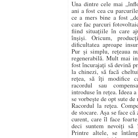
Una dintre cele mai „înflo
ani a fost cea cu parcurile
ce a mers bine a fost „de
care fac parcuri fotovoltai
fiind situațiile în care 
înșiși. Oricum, produc
dificultatea aproape insu
Pur și simplu, rețeaua n
regenerabilă. Mult mai in
fost încurajați să devină 
la chinezi, să facă cheltu
rețea, să îți modifice c
racordul sau compensa
introduse în rețea. Ideea 
se vorbește de opt sute de
Racordul la rețea. Compe
de stocare. Așa se face că
curent, care îl face foart
deci suntem nevoiți să
Printre altele, se întâm