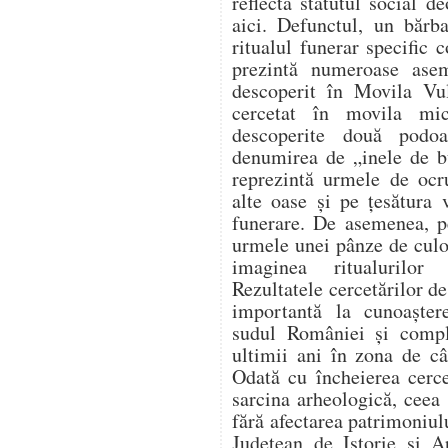
reflectă statutul social 
aici. Defunctul, un bărb
ritualul funerar specific 
prezintă numeroase ase
descoperit în Movila Vu
cercetat în movila mi
descoperite două podo
denumirea de „inele de b
reprezintă urmele de ocru
alte oase și pe țesătura 
funerare. De asemenea, pe
urmele unei pânze de culo
imaginea ritualurilor 
Rezultatele cercetărilor de
importantă la cunoaștere
sudul României și comple
ultimii ani în zona de câ
Odată cu încheierea cercet
sarcina arheologică, ceea 
fără afectarea patrimoniu
Județean de Istorie și A