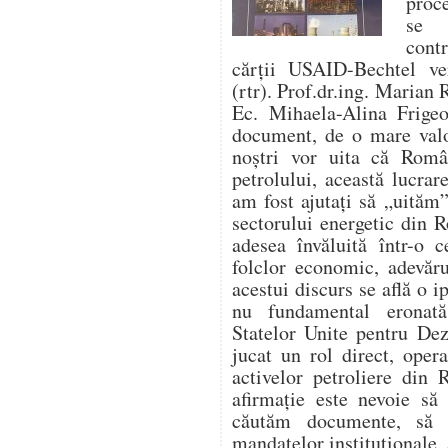
proc
se f
cont
cărții USAID-Bechtel ver
(rtr). Prof.dr.ing. Marian 
Ec. Mihaela-Alina Frigeo
document, de o mare valo
noștri vor uita că Român
petrolului, această lucr
am fost ajutați să „uităm”
sectorului energetic din 
adesea învăluită într-o c
folclor economic, adevăru
acestui discurs se află o i
nu fundamental eronat
Statelor Unite pentru De
jucat un rol direct, opera
activelor petroliere din
afirmație este nevoie să
căutăm documente, să 
mandatelor instituționale, 