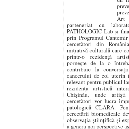
prev
prev
Art
parteneriat cu labora
PATHOLOGIC Lab și finanț
prin Programul Cantemir 
cercetători din Români
inițiativă culturală care 
printr-o rezidență artis
pornește de la o între
contribuie la conversaț
cancerului de col uterin 
relevant pentru publicul la
rezidența artistică inte
Chișinău, unde artiști
cercetători vor lucra îm
patologică CLARA. Pentr
cercetării biomedicale de
observația științifică și ex
a genera noi perspective as