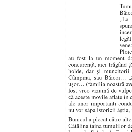
Tumu
Băic
„La 
spun
înc
legă
vene
Ploie
au fost la un moment da
concurență, aici trăgând ț
holde, dar și muncitorii
Câmpina, sau Băicoi… „
ușor… (familia noastră av
fost vreo vizuină de vulp
că aceste movile aflate în
ale unor importanți condu
nu vor săpa istoricii ăștia
Bunicul a plecat către alte
Cătălina taina tumulilor d