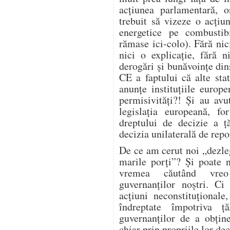
acțiunea parlamentară, on
trebuit să vizeze o acțiu
energetice pe combustibi
rămase ici-colo). Fără nic
nici o explicație, fără 
derogări și bunăvoințe din
CE a faptului că alte sta
anunțe instituțiile euro
permisivități?! Și au avut
legislația europeană, fo
dreptului de decizie a ță
decizia unilaterală de repo
De ce am cerut noi „dezle
marile porți”? Și poate 
vremea căutând vreo 
guvernanților noștri. C
acțiuni neconstituțional
îndreptate împotriva ță
guvernanților de a obține
chiar prin propriile lor dec