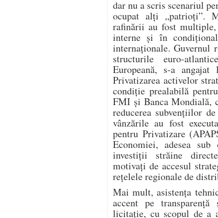
dar nu a scris scenariul p
ocupat alți „patrioți”. 
rafinării au fost multiple,
interne și în condiționa
internaționale. Guvernul 
structurile euro-atla
Europeană, s-a angajat l
Privatizarea activelor stra
condiție prealabilă pent
FMI și Banca Mondială, ca
reducerea subvențiilor de 
vânzările au fost execut
pentru Privatizare (APAPS
Economiei, adesea sub 
investiții străine dire
motivați de accesul strate
rețelele regionale de distri
Mai mult, asistența tehn
accent pe transparență 
licitație, cu scopul de a