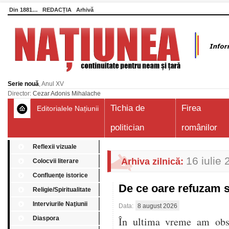
Din 1881…
REDACȚIA
Arhivă
Serie nouă
, Anul XV
Director:
Cezar Adonis Mihalache
Tichia de
Firea
Editorialele Națiunii
politician
românilor
Reflexii vizuale
16 iulie
Arhiva zilnică:
Colocvii literare
Confluenţe istorice
De ce oare refuzam 
Religie/Spiritualitate
Interviurile Naţiunii
Data:
8 august 2026
Diaspora
În ultima vreme am obser