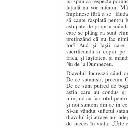
își spun că respectă porun
fațadă nu vor mântui. Mâ
împlinesc fără a se lăuda 
să caute răsplată pentru 
astupate de propria mândri
care se plâng ca sunt chin
pretinzând că nu fac nim
lor? Aud și lașii care 
sacrificandu-si copiii pe
frica, și lașitatea, și mând
Nu de la Dumnezeu.
Diavolul lucrează când 
De ce sataniști, precum G
De ce sunt putred de bogaț
ăștia care au condus ș
mințind ca fac totul pentr
și noi suntem din ce în c
Si-au vândut sufletul satan
diavolul își atrage noi ade
de succes în viața: „Uite 