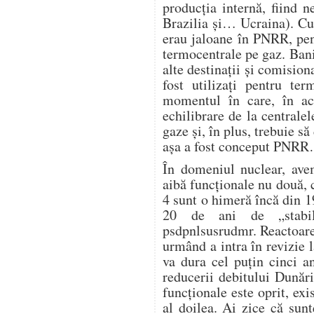
producția internă, fiind 
Brazilia și… Ucraina). Cu
erau jaloane în PNRR, pen
termocentrale pe gaz. Banii
alte destinații și comision
fost utilizați pentru te
momentul în care, în ac
echilibrare de la centrale
gaze și, în plus, trebuie s
așa a fost conceput PNR
În domeniul nuclear, avem
aibă funcționale nu două, c
4 sunt o himeră încă din 1
20 de ani de „stabili
psdpnlsusrudmr. Reactoare
urmând a intra în revizie l
va dura cel puțin cinci a
reducerii debitului Dunări
funcționale este oprit, exi
al doilea. Ai zice că sunt