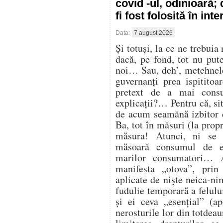
covid -ul, odinioară;
fi fost folosită în in
Data:
7 august 2026
Și totuși, la ce ne trebuia
dacă, pe fond, tot nu pu
noi… Sau, deh’, metehnele
guvernanți prea ispitito
pretext de a mai cons
explicații?… Pentru că, sit
de acum seamănă izbitor 
Ba, tot în măsuri (la propr
măsura! Atunci, ni se
măsoară consumul de en
marilor consumatori… At
manifesta „otova”, prin 
aplicate de niște neica-ni
fudulie temporară a felulu
și ei ceva „esențial” (ap
nerosturile lor din totdea