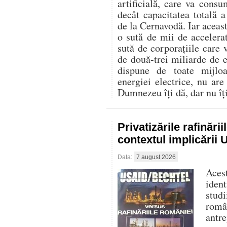
artificială, care va con
decât capacitatea totală 
de la Cernavodă. Iar aceast
o sută de mii de accelerat
sută de corporațiile care 
de două-trei miliarde de
dispune de toate mijlo
energiei electrice, nu are
Dumnezeu îți dă, dar nu îți 
Privatizările rafinări
contextul implicării
Data:
7 august 2026
Aces
iden
stud
româ
antre