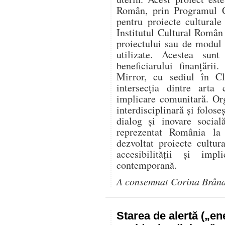
Român, prin Programul C
pentru proiecte culturale
Institutul Cultural Român
proiectului sau de modul î
utilizate. Acestea sunt
beneficiarului finanțării
Mirror, cu sediul în Cl
intersecția dintre arta 
implicare comunitară. Or
interdisciplinară și folose
dialog și inovare social
reprezentat România l
dezvoltat proiecte cultur
accesibilității și impl
contemporană.
A consemnat Corina Brân
Starea de alertă („e