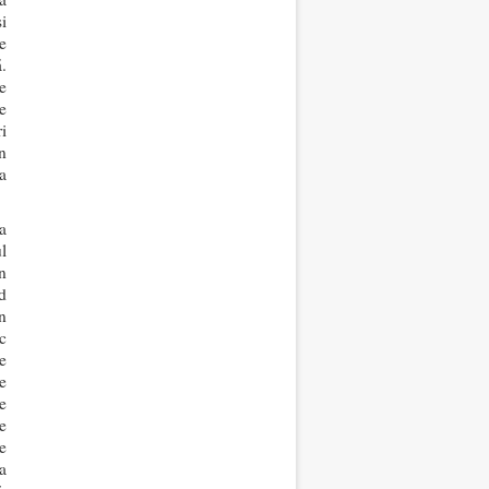
i
e
.
e
e
i
n
a
a
l
n
d
n
c
e
e
re
e
e
va