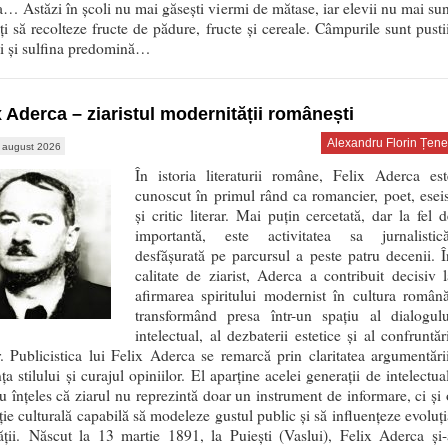
a… Astăzi în școli nu mai găsești viermi de mătase, iar elevii nu mai sun
ți să recolteze fructe de pădure, fructe și cereale. Câmpurile sunt pustii
ii și sulfina predomină…
x Aderca – ziaristul modernității românești
Alexandru Florin Țene
 august 2026
În istoria literaturii române, Felix Aderca est
cunoscut în primul rând ca romancier, poet, eseis
și critic literar. Mai puțin cercetată, dar la fel d
importantă, este activitatea sa jurnalistică
desfășurată pe parcursul a peste patru decenii. Î
calitate de ziarist, Aderca a contribuit decisiv l
afirmarea spiritului modernist în cultura română
transformând presa într-un spațiu al dialogulu
intelectual, al dezbaterii estetice și al confruntăr
r. Publicistica lui Felix Aderca se remarcă prin claritatea argumentării
ța stilului și curajul opiniilor. El aparține acelei generații de intelectua
u înțeles că ziarul nu reprezintă doar un instrument de informare, ci și 
uție culturală capabilă să modeleze gustul public și să influențeze evoluți
ății. Născut la 13 martie 1891, la Puiești (Vaslui), Felix Aderca și-