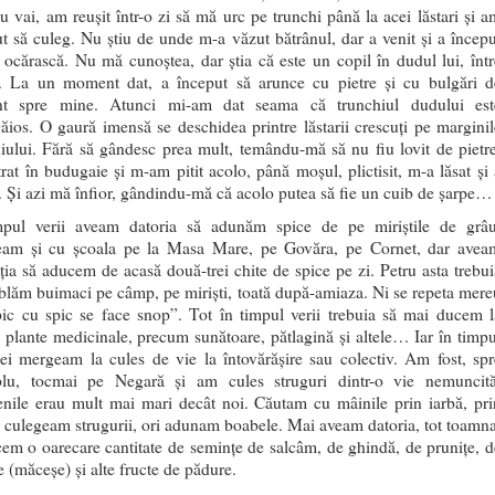
u vai, am reușit într-o zi să mă urc pe trunchi până la acei lăstari și a
t să culeg. Nu știu de unde m-a văzut bătrânul, dar a venit și a începu
ocărască. Nu mă cunoștea, dar știa că este un copil în dudul lui, într
ri. La un moment dat, a început să arunce cu pietre și cu bulgări d
t spre mine. Atunci mi-am dat seama că trunchiul dudului est
ios. O gaură imensă se deschidea printre lăstarii crescuți pe marginil
iului. Fără să gândesc prea mult, temându-mă să nu fiu lovit de pietre
rat în budugaie și m-am pitit acolo, până moșul, plictisit, m-a lăsat și 
. Și azi mă înfior, gândindu-mă că acolo putea să fie un cuib de șarpe…
mpul verii aveam datoria să adunăm spice de pe miriștile de grâu
am și cu școala pe la Masa Mare, pe Govăra, pe Cornet, dar avea
ția să aducem de acasă două-trei chite de spice pe zi. Petru asta trebui
lăm buimaci pe câmp, pe miriști, toată după-amiaza. Ni se repeta mere
pic cu spic se face snop”. Tot în timpul verii trebuia să mai ducem l
 plante medicinale, precum sunătoare, pătlagină și altele… Iar în timpu
ei mergeam la cules de vie la întovărășire sau colectiv. Am fost, spr
lu, tocmai pe Negară și am cules struguri dintr-o vie nemuncită
enile erau mult mai mari decât noi. Căutam cu mâinile prin iarbă, pri
i culegeam strugurii, ori adunam boabele. Mai aveam datoria, tot toamna
em o oarecare cantitate de semințe de salcâm, de ghindă, de prunițe, d
 (măceșe) și alte fructe de pădure.