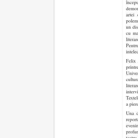
încep
demons
artei
polemi
un dis
cu mar
litera
Pentr
intele
Felix 
print
Unive
cultur
litera
interv
Textel
a pier
Una d
repor
eveni
profun
teatr