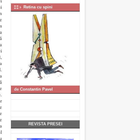
i
i
Retina cu spini
n
e
m
a
ă
a
i
,
a
.
a
ă
e
de
Constantin Pavel
.
r
e
e
e
REVISTA PRESEI
a
l
u