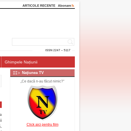
ARTICOLE RECENTE
Abonare
ISSN 2247 – 5117
Ghimpele Națiunii
Naţiunea TV
„Ce dacă n-au făcut nimic?”
a
i
Click aici pentru film
,