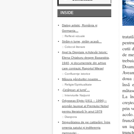
INSIDE
Dialog artistic, România și
Germania…
tratat
::
Reflexii vizuale
pentru
Străin-n lume, străin acasă…
::
Colocvii literare
cutii 
Apel la Dreptate și Adevăr Istoric:
de mer
Elena Chiaburu despre Basarabia,
trebu
1940, și documentele din arhive
Doamn
care contrazic Raportul Wiesel
Aveam 
::
Confluenţe istorice
doua 
Măsura gândurilor noastre…
însă 
::
Religie/Spiritualitate
mătase
„Cetățean al lumii”…
La în
::
Interviurile Naţiunii
Odysseas Elytis (1911 – 1996) –
crește
aromân laureat al Premiului Nobel
prin v
pentru literatură în anul 1979
acolo.
::
Diaspora
frunză
Singurătatea de pe caldarâm: între
un ia
omenia satului și indiferența
trunch
metropolei…