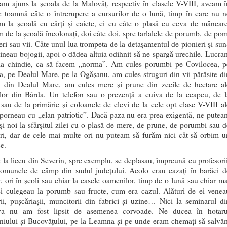
m ajuns la școala de la Malovăț, respectiv în clasele V-VIII, aveam î
e toamnă câte o întrerupere a cursurilor de o lună, timp în care nu n
m la școală cu cărți și caiete, ci cu câte o plasă cu ceva de mâncare
 de la școală încolonați, doi câte doi, spre tarlalele de porumb, de pom
feri sau vii. Câte unul lua trompeta de la detașamentul de pionieri și sun
 țineau bojogii, apoi o dădea altuia odihnit să ne spargă urechile. Lucra
la chindie, ca să facem „norma”. Am cules porumbi pe Covilocea, p
, pe Dealul Mare, pe la Ogășanu, am cules struguri din vii părăsite di
, din Dealul Mare, am cules mere și prune din zecile de hectare al
lelor din Bârda. Un telefon sau o prezență a cuiva de la ceapeu, de l
sau de la primărie și coloanele de elevi de la cele opt clase V-VIII al
 porneau cu „elan patriotic”. Dacă paza nu era prea exigentă, ne putea
și noi la sfârșitul zilei cu o plasă de mere, de prune, de porumbi sau d
uri, dar de cele mai multe ori nu puteam să furăm nici cât să orbim u
e.
 la liceu din Severin, spre exemplu, se deplasau, împreună cu profesorii
comunele de câmp din sudul județului. Acolo erau cazați în barăci d
r, ori în școli sau chiar la casele oamenilor, timp de o lună sau chiar ma
și culegeau la porumb sau fructe, cum era cazul. Alături de ei venea
rii, pușcăriașii, muncitorii din fabrici și uzine… Nici la seminarul di
va nu am fost lipsit de asemenea corvoade. Ne ducea în hotaru
niului și Bucovățului, pe la Leamna și pe unde eram chemați să salvă