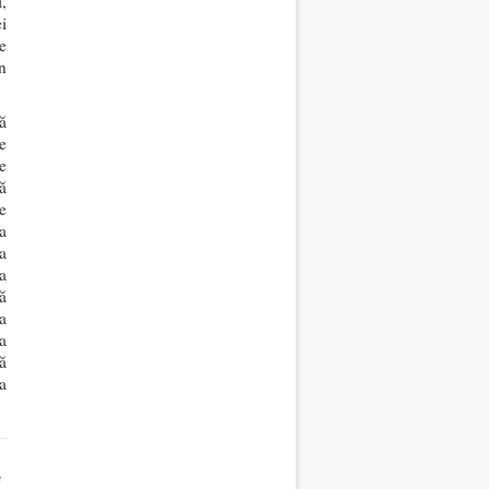
,
i
e
n
ă
e
e
ă
e
a
a
a
ă
a
a
ă
a
e