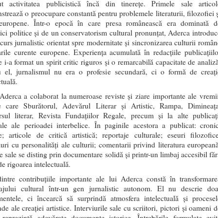
ut activitatea publicistică încă din tinerețe. Primele sale articol
trează o preocupare constantă pentru problemele literaturii, filozofiei ș
 europene. Într-o epocă în care presa românească era dominată d
ci politice și de un conservatorism cultural pronunțat, Aderca introduc
curs jurnalistic orientat spre modernitate și sincronizarea culturii român
ile curente europene. Experiența acumulată în redacțiile publicațiilo
re i-a format un spirit critic riguros și o remarcabilă capacitate de analiz
u el, jurnalismul nu era o profesie secundară, ci o formă de creați
ctuală.
Aderca a colaborat la numeroase reviste și ziare importante ale vremii
re care Sburătorul, Adevărul Literar și Artistic, Rampa, Dimineața
rsul literar, Revista Fundațiilor Regale, precum și la alte publicați
ale ale perioadei interbelice. În paginile acestora a publicat: cronic
re; articole de critică artistică; reportaje culturale; eseuri filozofice
iuri cu personalități ale culturii; comentarii privind literatura europeană
e sale se disting prin documentare solidă și printr-un limbaj accesibil făr
de rigoarea intelectuală.
intre contribuțiile importante ale lui Aderca constă în transformare
tajului cultural într-un gen jurnalistic autonom. El nu descrie doa
mentele, ci încearcă să surprindă atmosfera intelectuală și procesel
de ale creației artistice. Interviurile sale cu scriitori, pictori și oameni 
u reprezintă adevărate documente istorice. Întrebările formulate evit