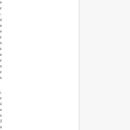
n
e
.
i
a
m
e
n
e
a
e
m
e
n
,
e
i
u
n
l
m