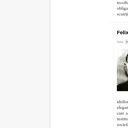
recolt
obliga
scaieț
Feli
Data:
6
ideilo
elegan
care a
instit
societ