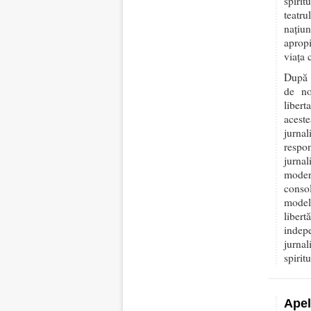
spirit
teatru
națiu
apropi
viața c
După i
de no
libert
aceste
jurna
respon
jurna
moder
consol
modelu
libert
indep
jurna
spiritu
Apel