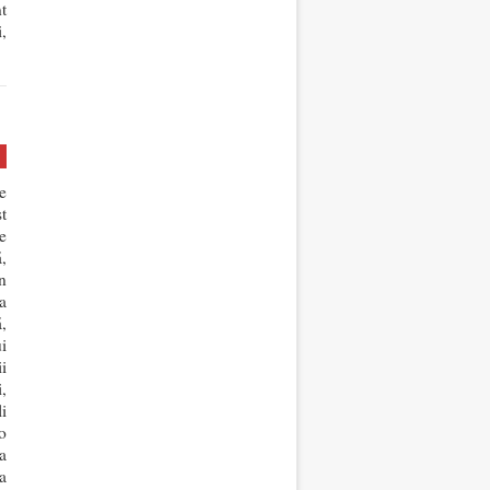
t
,
e
t
e
,
n
a
,
i
ii
,
li
o
a
a