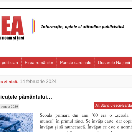
 politician
Firea românilor
Puncte cardinale
Dosarele Națiunii
14 februarie 2024
a zilnică:
icuțele pământului…
Al. Stănciulescu-Bârda
 august 2026
Școala primară din anii ’60 era o „școală 
muncii” în primul rând. Se învăța carte, dar copii
învățau și să muncească. Învățau ce este o normă