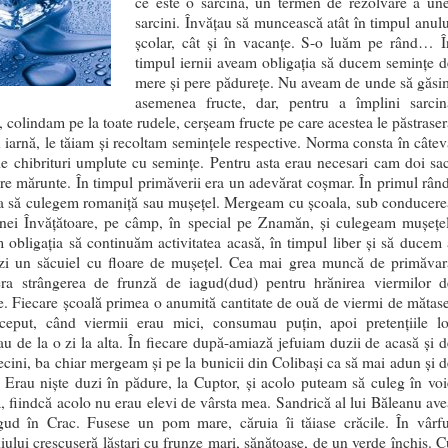
ce este o sarcină, un termen de rezolvare a une
sarcini. Învățau să muncească atât în timpul anulu
școlar, cât și în vacanțe. S-o luăm pe rând… Î
timpul iernii aveam obligația să ducem semințe d
mere și pere pădurețe. Nu aveam de unde să găsi
asemenea fructe, dar, pentru a împlini sarcin
ă, colindam pe la toate rudele, cerșeam fructe pe care acestea le păstraser
 iarnă, le tăiam și recoltam semințele respective. Norma consta în câtev
de chibrituri umplute cu semințe. Pentru asta erau necesari cam doi sac
e mărunte. În timpul primăverii era un adevărat coșmar. În primul rând
ia să culegem romaniță sau mușețel. Mergeam cu școala, sub conducere
ei Învățătoare, pe câmp, în special pe Znamăn, și culegeam mușețel
obligația să continuăm activitatea acasă, în timpul liber și să ducem 
zi un săcuiel cu floare de mușețel. Cea mai grea muncă de primăvar
era strângerea de frunză de iagud(dud) pentru hrănirea viermilor d
. Fiecare școală primea o anumită cantitate de ouă de viermi de mătase
ceput, când viermii erau mici, consumau puțin, apoi pretențiile lo
au de la o zi la alta. În fiecare după-amiază jefuiam duzii de acasă și d
ecini, ba chiar mergeam și pe la bunicii din Colibași ca să mai adun și d
 Erau niște duzi în pădure, la Cuptor, și acolo puteam să culeg în voi
, fiindcă acolo nu erau elevi de vârsta mea. Sandrică al lui Băleanu ave
gud în Crac. Fusese un pom mare, căruia îi tăiase crăcile. În vârfu
iului crescuseră lăstari cu frunze mari, sănătoase, de un verde închis. C