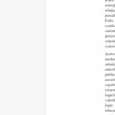
senzaț
relați
jurnal
Felix
comba
curent
perso
criter
consol
Activ
moder
artis
artic
publi
aceast
capab
caract
logică
valori
fapte
educar