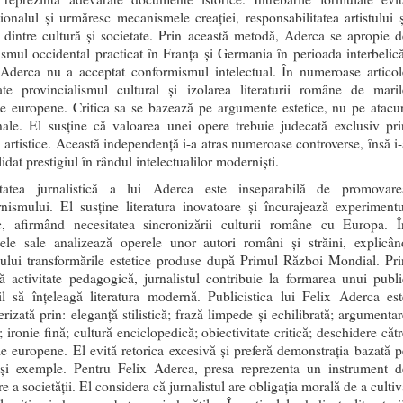
ionalul și urmăresc mecanismele creației, responsabilitatea artistului ș
a dintre cultură și societate. Prin această metodă, Aderca se apropie d
ismul occidental practicat în Franța și Germania în perioada interbelică
 Aderca nu a acceptat conformismul intelectual. În numeroase articol
te provincialismul cultural și izolarea literaturii române de maril
e europene. Critica sa se bazează pe argumente estetice, nu pe atacur
nale. El susține că valoarea unei opere trebuie judecată exclusiv pri
ii artistice. Această independență i-a atras numeroase controverse, însă i-
idat prestigiul în rândul intelectualilor moderniști.
itatea jurnalistică a lui Aderca este inseparabilă de promovare
nismului. El susține literatura inovatoare și încurajează experimentu
tic, afirmând necesitatea sincronizării culturii române cu Europa. Î
olele sale analizează operele unor autori români și străini, explicân
cului transformările estetice produse după Primul Război Mondial. Pri
ă activitate pedagogică, jurnalistul contribuie la formarea unui publi
il să înțeleagă literatura modernă. Publicistica lui Felix Aderca est
erizată prin: eleganță stilistică; frază limpede și echilibrată; argumentar
; ironie fină; cultură enciclopedică; obiectivitate critică; deschidere căt
le europene. El evită retorica excesivă și preferă demonstrația bazată p
 și exemple. Pentru Felix Aderca, presa reprezenta un instrument d
e a societății. El considera că jurnalistul are obligația morală de a culti