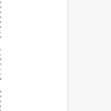
e
i
e
e
e
r
ă.
e
,
,
i
i
;
.
ă
a
r
e
de
ă