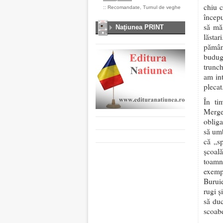
chiu c
::
Recomandate
,
Turnul de veghe
începu
să mă 
Naţiunea PRINT
lăsta
pămân
budugă
trunch
am int
plecat
În ti
Merge
obliga
să umb
că „s
școală
toamn
exemp
Burui
rugi ș
să duc
scoabe