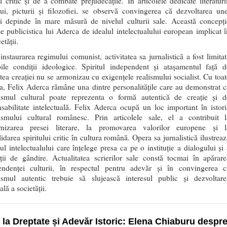
ul critic și de a combate prejudecățile. În articolele dedicate literaturii
lui, picturii și filozofiei, se observă convingerea că dezvoltarea une
ni depinde în mare măsură de nivelul culturii sale. Această concepți
e publicistica lui Aderca de idealul intelectualului european implicat î
etății.
nstaurarea regimului comunist, activitatea sa jurnalistică a fost limitat
ile condiții ideologice. Spiritul independent și atașamentul față d
atea creației nu se armonizau cu exigențele realismului socialist. Cu toat
a, Felix Aderca rămâne una dintre personalitățile care au demonstrat c
lismul cultural poate reprezenta o formă autentică de creație și d
sabilitate intelectuală. Felix Aderca ocupă un loc important în istori
lismului cultural românesc. Prin articolele sale, el a contribuit l
nizarea presei literare, la promovarea valorilor europene și l
idarea spiritului critic în cultura română. Opera sa jurnalistică ilustreaz
l intelectualului care înțelege presa ca pe o instituție a dialogului și 
ății de gândire. Actualitatea scrierilor sale constă tocmai în apărare
endenței culturii, în respectul pentru adevăr și în convingerea c
lismul autentic trebuie să slujească interesul public și dezvoltare
ală a societății.
 la Dreptate și Adevăr Istoric: Elena Chiaburu despr