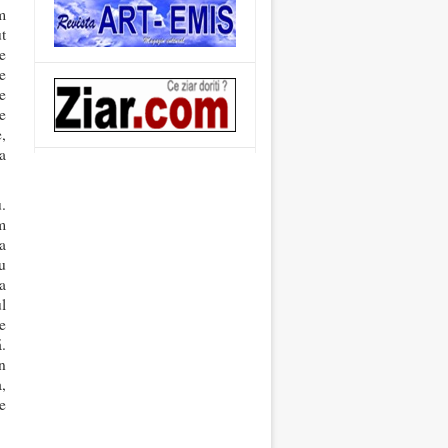
m
t
e
e
e
e
,
a
.
m
a
u
a
l
e
.
n
,
e