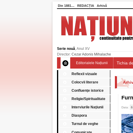
Din 1881…
REDACȚIA
Arhivă
Serie nouă
, Anul XV
Director:
Cezar Adonis Mihalache
Tichia de
Editorialele Națiunii
Reflexii vizuale
Arhiv
Colocvii literare
Confluenţe istorice
Furn
Religie/Spiritualitate
Interviurile Naţiunii
Data:
6
Diaspora
Turnul de veghe
Comunicate