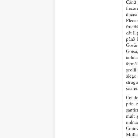
Când a
fiecar
ducea
Plecam
fructi
cât îl
până 
Govăra
Goișa
tarla
fermă 
școlii
alege 
strug
șoarec
Cei de
prin 
șantie
mult 
milita
Craio
Mofle