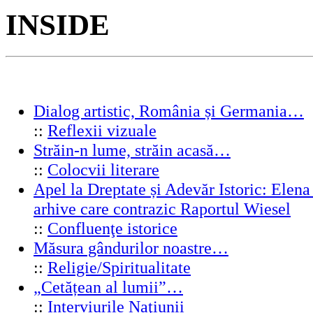
INSIDE
Dialog artistic, România și Germania…
::
Reflexii vizuale
Străin-n lume, străin acasă…
::
Colocvii literare
Apel la Dreptate și Adevăr Istoric: Elen
arhive care contrazic Raportul Wiesel
::
Confluenţe istorice
Măsura gândurilor noastre…
::
Religie/Spiritualitate
„Cetățean al lumii”…
::
Interviurile Naţiunii