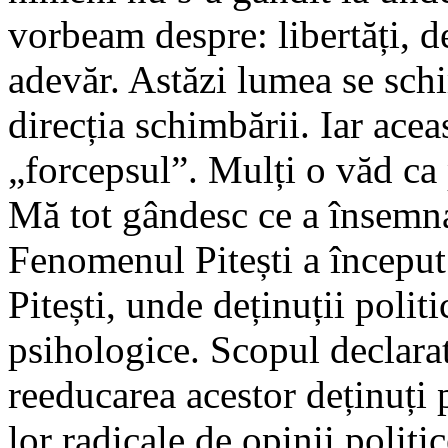
vorbeam despre: libertăți, d
adevăr. Astăzi lumea se sch
direcția schimbării. Iar acea
„forcepsul”. Mulți o văd ca 
Mă tot gândesc ce a însemn
Fenomenul Pitești a început
Pitești, unde deținuții politi
psihologice. Scopul declarat
reeducarea acestor deținuți 
lor radicale de opinii politic