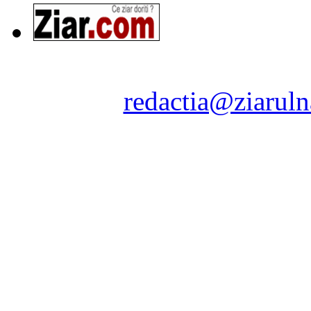
Ziarul Naţiunea ® 2011-2
Contact:
redactia@ziaruln
pre