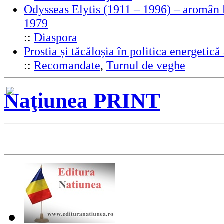
Odysseas Elytis (1911 – 1996) – aromân l
1979
::
Diaspora
Prostia și tăcăloșia în politica energeti
::
Recomandate
,
Turnul de veghe
Naţiunea PRINT