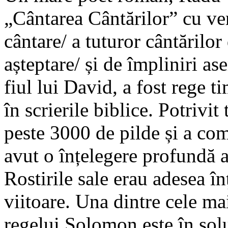
„Cântarea Cântărilor” cu ve
cântare/ a tuturor cântărilor
așteptare/ și de împliniri 
fiul lui David, a fost rege t
în scrierile biblice. Potrivit
peste 3000 de pilde și a co
avut o înțelegere profundă a
Rostirile sale erau adesea î
viitoare. Una dintre cele ma
regelui Solomon este în solu