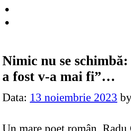
Nimic nu se schimbă: 
a fost v-a mai fi”…
Data:
13 noiembrie 2023
b
Un mare poet român, Radu C