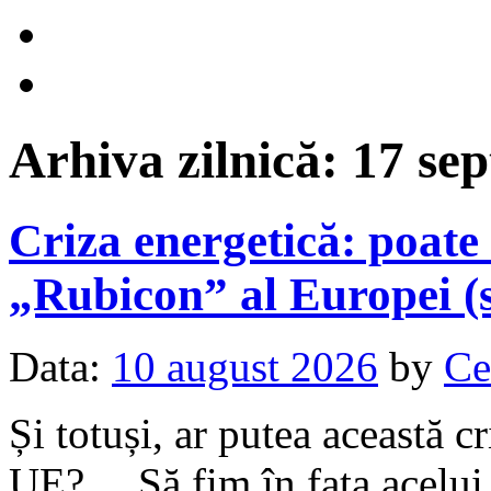
Arhiva zilnică:
17 se
Criza energetică: poate
„Rubicon” al Europei (
Data:
10 august 2026
by
Ce
Și totuși, ar putea această c
UE?… Să fim în fața acelui 