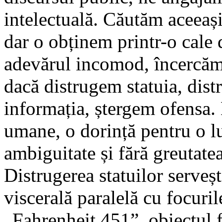
intelectuală. Căutăm aceeaș
dar o obținem printr-o cale 
adevărul incomod, încercăm
dacă distrugem statuia, dis
informația, ștergem ofensa. 
umane, o dorință pentru o lu
ambiguitate și fără greutate
Distrugerea statuilor serveșt
viscerală paralelă cu focuril
„Fahrenheit 451”, obiectul fi