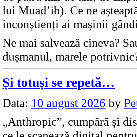
lui Muad’ib). Ce ne așteaptă 
inconștienți ai mașinii gân
Ne mai salvează cineva? Sau 
dușmanul, marele potrivnic
Și totuși se repetă…
Data:
10 august 2026
by
Pe
„Anthropic”, cumpără și dis
ce le scanează digital pentr