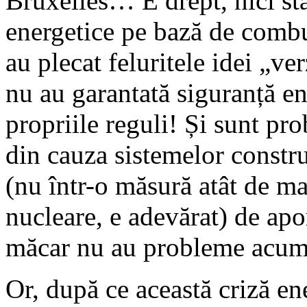
Bruxelles… E drept, nici sta
energetice pe bază de combus
au plecat feluritele idei „ve
nu au garantată siguranță e
propriile reguli! Și sunt pr
din cauza sistemelor constr
(nu într-o măsură atât de mar
nucleare, e adevărat) de apo
măcar nu au probleme ac
Or, după ce această criză ene