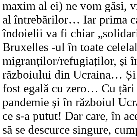
maxim al ei) ne vom găsi, 
al întrebărilor… Iar prima 
îndoielii va fi chiar „solidar
Bruxelles -ul în toate celela
migranților/refugiaților, și 
războiului din Ucraina… Și c
fost egală cu zero… Cu țări 
pandemie și în războiul Ucrai
ce s-a putut! Dar care, în ac
să se descurce singure, cum