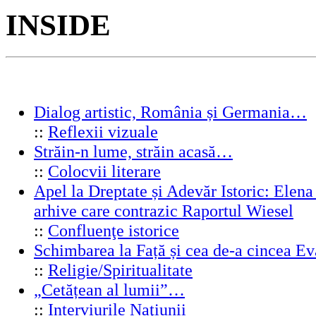
INSIDE
Dialog artistic, România și Germania…
::
Reflexii vizuale
Străin-n lume, străin acasă…
::
Colocvii literare
Apel la Dreptate și Adevăr Istoric: Elen
arhive care contrazic Raportul Wiesel
::
Confluenţe istorice
Schimbarea la Față și cea de-a cincea 
::
Religie/Spiritualitate
„Cetățean al lumii”…
::
Interviurile Naţiunii