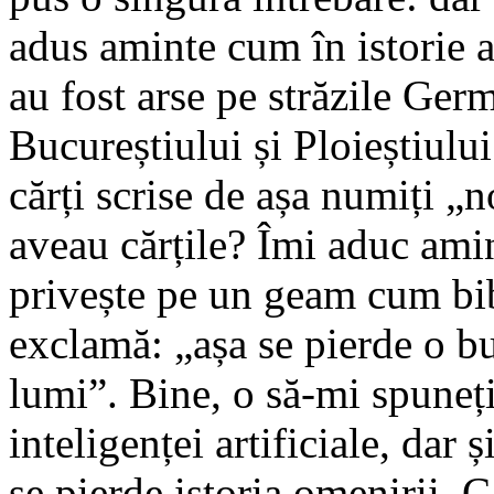
adus aminte cum în istorie 
au fost arse pe străzile Germ
Bucureștiului și Ploieștiulu
cărți scrise de așa numiți „
aveau cărțile? Îmi aduc amin
privește pe un geam cum bib
exclamă: „așa se pierde o bu
lumi”. Bine, o să-mi spuneț
inteligenței artificiale, dar 
se pierde istoria omenirii. C