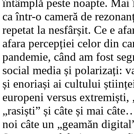
întâmplă peste noapte. Mai 
ca într-o cameră de rezonan
repetat la nesfârșit. Ce e afar
afara percepției celor din c
pandemie, când am fost segre
social media și polarizați: v
și enoriași ai cultului științ
europeni versus extremiști, 
„rasiști” și câte și mai câte
noi câte un „geamăn digital”