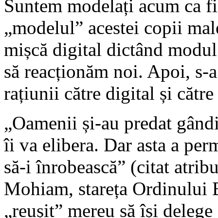
Suntem modelați acum ca fig
„modelul” acestei copii mal
mișcă digital dictând modul 
să reacționăm noi. Apoi, s-a 
rațiunii către digital și către
„Oamenii și-au predat gândi
îi va elibera. Dar asta a pe
să-i înrobească” (citat atr
Mohiam, stareța Ordinului 
„reușit” mereu să își delege 