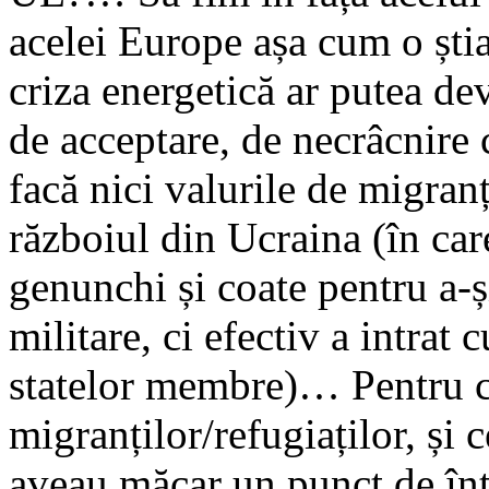
acelei Europe așa cum o ști
criza energetică ar putea dev
de acceptare, de necrâcnire 
facă nici valurile de migran
războiul din Ucraina (în care
genunchi și coate pentru a-ș
militare, ci efectiv a intrat
statelor membre)… Pentru că 
migranților/refugiaților, și c
aveau măcar un punct de în