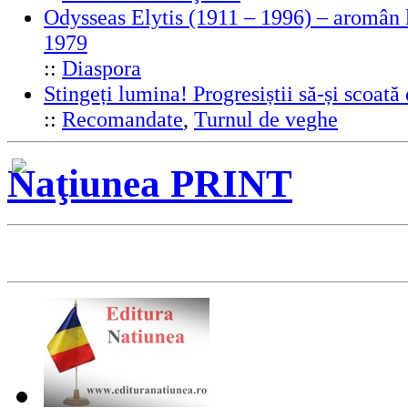
Odysseas Elytis (1911 – 1996) – aromân l
1979
::
Diaspora
Stingeți lumina! Progresiștii să-și scoată
::
Recomandate
,
Turnul de veghe
Naţiunea PRINT