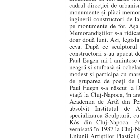
cadrul direcției de urbani
monumente și plăci memoria
inginerii constructori de la
pe monumente de for. Așa 
Memorandiștilor s-a ridicat
doar două luni. Azi, legisl
ceva. După ce sculptorul 
constructorii s-au apucat de
Paul Eugen mi-l amintesc c
neagră și stufoasă și ochela
modest și participa cu mare
de gruparea de poeți de l
Paul Eugen s-a născut la D
viață la Cluj-Napoca, în a
Academia de Artă din Peru
absolvit Institutul de 
specializarea Sculptură, c
Kós din Cluj-Napoca. Pr
vernisată în 1987 la Cluj-
Uniunii Artiștilor Plastici 