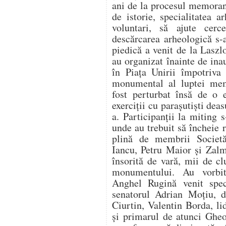
ani de la procesul memorand
de istorie, specialitatea a
voluntari, să ajute cerc
descărcarea arheologică s-
piedică a venit de la Lasz
au organizat înainte de in
în Piața Unirii împotriva i
monumental al luptei mem
fost perturbat însă de o 
exerciții cu parașutiști de
a. Participanții la miting s
unde au trebuit să încheie 
plină de membrii Societ
Iancu, Petru Maior și Zalm
însorită de vară, mii de cl
monumentului. Au vorbit 
Anghel Rugină venit spe
senatorul Adrian Moțiu, d
Ciurtin, Valentin Borda, l
și primarul de atunci Gheo