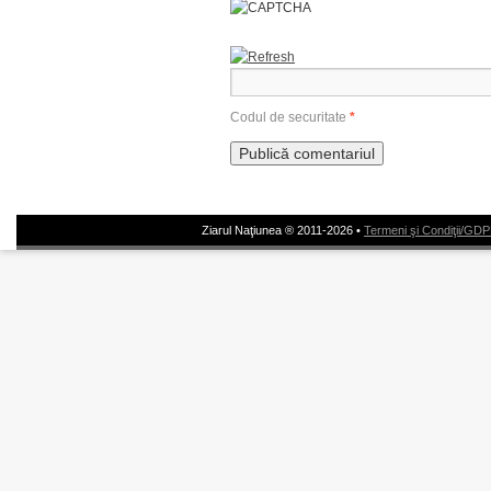
Codul de securitate
*
Ziarul Naţiunea ® 2011-2026 •
Termeni şi Condiţii/GD