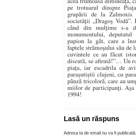
acea frumoasă dimineață, c
pe trotuarul dinspre Piața
grupării de la Zalmoxis 
societății „Dragoș Vodă”. 
când din mulțime s-a de
monumentului, deputatul
papion la gât, care a îns
faptele strămoșului său de l
cuvintele ce au făcut isto
discută, se afirmă!”… Un r
piața, iar escadrila de a
parașutiștii clujeni, cu par
pânză tricoloră, care au um
miilor de participanți. Așa
1994!
Lasă un răspuns
Adresa ta de email nu va fi publicată