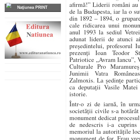
afirmă!” Liderii români au 
Naţiunea PRINT
de la Budapesta, iar la o su
din 1892 – 1894, o grupare
cale ridicarea unui monum
anul 1993 la sediul Vetre
adunat liderii de atunci ai
președintelui, profesorul I
prezenți Ioan Teodor Sta
Patriotice „Avram Iancu”, V
Culturale Pro Maramureș
Junimii Vatra Româneas
Zalmoxis. La ședințe parti
ca deputații Vasile Matei 
istorie.
Într-o zi de iarnă, în urm
societății civile s-a hotărâ
monument dedicat procesul
de nedescris i-a cuprins 
memoriul la autoritățile loc
monument de for. Erau vrem