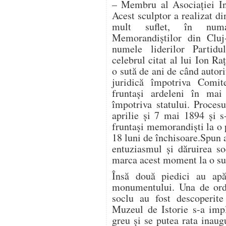
– Membru al Asociaţiei Int
Acest sculptor a realizat d
mult suflet, în num
Memorandiștilor din Cluj
numele liderilor Partid
celebrul citat al lui Ion R
o sută de ani de când autor
juridică împotriva Comit
fruntaşi ardeleni în mai
împotriva statului. Procesu
aprilie şi 7 mai 1894 şi 
fruntaşi memorandişti la o
18 luni de închisoare.Spun a
entuziasmul și dăruirea so
marca acest moment la o sut
Însă două piedici au apăr
monumentului. Una de ordi
soclu au fost descoperite
Muzeul de Istorie s-a impl
greu și se putea rata inau