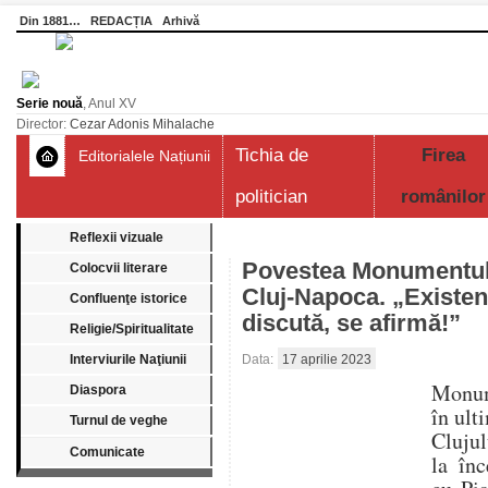
Din 1881…
REDACȚIA
Arhivă
Serie nouă
, Anul XV
Director:
Cezar Adonis Mihalache
Tichia de
Firea
Editorialele Națiunii
politician
românilor
Reflexii vizuale
Povestea Monumentulu
Colocvii literare
Cluj-Napoca. „Existen
Confluenţe istorice
discută, se afirmă!”
Religie/Spiritualitate
Interviurile Naţiunii
Data:
17 aprilie 2023
Monum
Diaspora
în ult
Turnul de veghe
Clujul
Comunicate
la înc