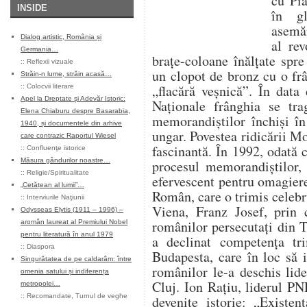
cu Pia
INSIDE
în gl
asemăn
Dialog artistic, România și
al rev
Germania…
brațe-coloane înălțate spre
::
Reflexii vizuale
un clopot de bronz cu o frâ
Străin-n lume, străin acasă…
„flacără veșnică”. În data
::
Colocvii literare
Apel la Dreptate și Adevăr Istoric:
Naționale frânghia se tr
Elena Chiaburu despre Basarabia,
memorandiștilor închiși în
1940, și documentele din arhive
ungar. Povestea ridicării 
care contrazic Raportul Wiesel
fascinantă. În 1992, odată 
::
Confluenţe istorice
Măsura gândurilor noastre…
procesul memorandiștilor, 
::
Religie/Spiritualitate
efervescent pentru omagier
„Cetățean al lumii”…
Român, care o trimis celeb
::
Interviurile Naţiunii
Viena, Franz Josef, prin c
Odysseas Elytis (1911 – 1996) –
românilor persecutați din T
aromân laureat al Premiului Nobel
pentru literatură în anul 1979
a declinat competența tri
::
Diaspora
Budapesta, care în loc să i
Singurătatea de pe caldarâm: între
românilor le-a deschis lid
omenia satului și indiferența
Cluj. Ion Rațiu, liderul PN
metropolei…
::
Recomandate
,
Turnul de veghe
devenite istorie: „Existe