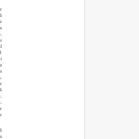
e
ă
e
a
,
u
l
1
i
a
m
,
e
că
,
,
e
e
ă
a