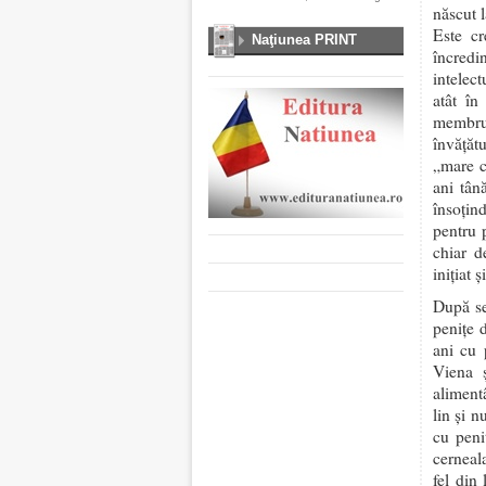
născut 
Este cr
Naţiunea PRINT
încredi
intelect
atât în
membru 
învățăt
„mare c
ani tân
însoţin
pentru 
chiar d
inițiat
După se
penițe 
ani cu 
Viena ş
aliment
lin şi n
cu peni
cerneal
fel din