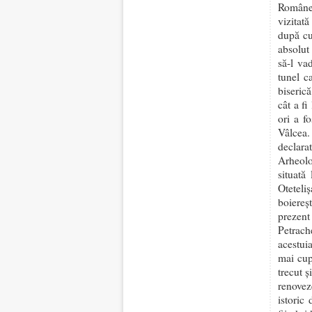
Românea
vizitată
după cu
absolut
să-l va
tunel c
biserică
cât a fi
ori a f
Vâlcea.
declara
Arheol
situată
Oteteliș
boiereșt
prezent
Petrach
acestui
mai cup
trecut ş
renovez
istoric