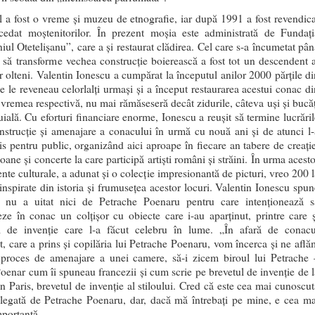
 a fost o vreme şi muzeu de etnografie, iar după 1991 a fost revendica
ocedat moştenitorilor. În prezent moșia este administrată de Fundați
ul Otetelișanu”, care a şi restaurat clădirea. Cel care s-a încumetat pân
 să transforme vechea construcţie boierească a fost tot un descendent a
or olteni. Valentin Ionescu a cumpărat la începutul anilor 2000 părţile di
e le reveneau celorlalţi urmaşi şi a început restaurarea acestui conac di
a vremea respectivă, nu mai rămăseseră decât zidurile, câteva uşi şi bucăţ
uială. Cu eforturi financiare enorme, Ionescu a reuşit să termine lucrăril
nstrucţie şi amenajare a conacului în urmă cu nouă ani şi de atunci l-
is pentru public, organizând aici aproape în fiecare an tabere de creaţie
ane şi concerte la care participă artişti români şi străini. În urma acest
nte culturale, a adunat şi o colecţie impresionantă de picturi, vreo 200 l
inspirate din istoria şi frumuseţea acestor locuri. Valentin Ionescu spun
 nu a uitat nici de Petrache Poenaru pentru care intenţionează s
ze în conac un colţişor cu obiecte care i-au aparţinut, printre care ş
l de invenţie care l-a făcut celebru în lume. „În afară de conacu
at, care a prins şi copilăria lui Petrache Poenaru, vom încerca şi ne află
 proces de amenajare a unei camere, să-i zicem biroul lui Petrache 
Poenar cum îi spuneau francezii şi cum scrie pe brevetul de invenţie de l
n Paris, brevetul de invenţie al stiloului. Cred că este cea mai cunoscut
 legată de Petrache Poenaru, dar, dacă mă întrebaţi pe mine, e cea ma
mportantă.