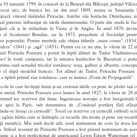
la 10 ianuarie 1799, în conacul de la Benești din Bălceşti, judeţul Vâlcea
escut aici, de bunica lui, iar din anul 1809, mama sa Smaranda î
nţează viitorul tânărului Petrache, fratelui său Iordache Otetelișanu, u
ual puternic influențat de ideile iluminismului. O parte din studii le fac
 ţară cât şi în străinătate la Viena şi în Anglia. În anul 1870 devin
al Academiei Române, iar în 1872, președinte al Societății pentr
ura poporului. Pentru meritele sale obţine titlurile „mare comis” (1834)
ulcer” (1841) şi „agă” (1851). Pentru cei ce nu știu, la vârsta de 22 d
ărul Petrache Poenaru a pornit în luptă alături de Tudor Vladimirescu
du-l în toată campania, iar la intrarea haiducilor în București a purta
prima oară actualul tricolor românesc: roșu, galben și albastru, concepu
e el după modelul francez. Tot alături de Tudor, Petrache Poenaru 
 și a tipărit primul ziar românesc, care se numea „Foaie de Propagandă”.
cole în care învățații lumii şi-au creionat ideile cu pene de păsări sau c
de metal, Petrache Poenaru şoca lumea în anul 1827, la vârsta de 28 d
primul toc rezervor din lume. Ingenioasa invenţie a fost înregistrată l
i apoi la Paris, sub denumirea de „Condeiul portăreţ fără sfârșit
ându-se însuși cu cerneală“. Tocul cu rezervor cu cerneală (stiloul) scri
u zgâria hârtia cum se întâmpla cu tocurile din trestie și pene sau tocuri
ţă metalică. Mai mult decât atât, noul instrument de scris își doza len
a. Stiloul inventat de Petrache Poenaru a fost primul instrument de aces
 lume şi a fost perfecţionat de americanul Lewis Edson Watterman (el 