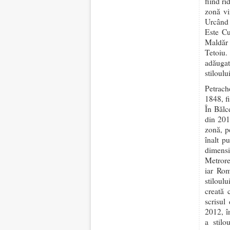
fiind ri
zonă vi
Urcând 
Este Cu
Maldăr 
Tetoiu.
adăugat
stiloului
Petrach
1848, fi
În Bălc
din 201
zonă, p
înalt p
dimens
Metrore
iar Rom
stiloulu
creată 
scrisul
2012, î
a stilo