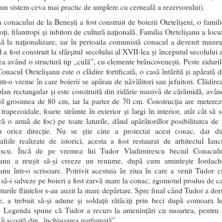
t un sistem ceva mai practic de umplere cu cerneală a rezervorului).
 conacului de la Benești a fost construit de boierii Otetelișeni, o famili
oți, filantropi și iubitori de cultură națională. Familia Otetelişanu a locu
nă la naţionalizare, iar în perioada comunistă conacul a devenit muzeu
a fost construit la sfârșitul secolului al XVII-lea şi începutul secolului 
ea având o structură tip „culă”, cu elemente brâncovenești. Peste ziduril
Conacul Otetelișanu este o clădire fortificată, o casă întărită și apărată 
ntr-o vreme în care boierii se apărau de năvălitori sau jefuitori. Clădire
plan rectangular şi este construită din zidărie masivă de cărămidă, avân
ol grosimea de 80 cm, iar la parter de 70 cm. Construcţia are meterez
i trapezoidale, foarte strâmte în exterior şi largi în interior, atât cât să 
că o armă de foc) pe toate laturile, dând apărătorillor posibilitatea de 
n orice direcţie. Nu se știe cine a proiectat acest conac, dar di
fiile realizate de istorici, acesta a fost restaurat de arhitectul Ianc
escu. Încă de pe vremea lui Tudor Vladimirescu beciul Conaculu
șanu a reuşit să-şi creeze un renume, după cum aminteşte Iordach
șanu într-o scrisoare. Potrivit acestuia în ziua în care a venit Tudor c
i să-i salveze pe boieri a fost zarvă mare la conac, zgomotul produs de ca
iturile flintelor s-au auzit la mare depărtare. Spre final când Tudor a dor
e, a trebuit să-și adune și soldații rătăciţi prin beci după comoara lu
 Legenda spune că Tudor a recurs la amenințări cu moartea, pentru 
 îi scoată din „închisoarea parfumată”.