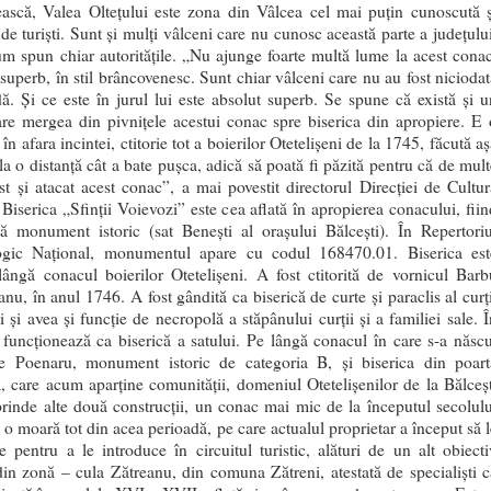
scă, Valea Olteţului este zona din Vâlcea cel mai puţin cunoscută ş
 de turişti. Sunt şi mulţi vâlceni care nu cunosc această parte a judeţulu
m spun chiar autorităţile. „Nu ajunge foarte multă lume la acest conac
 superb, în stil brâncovenesc. Sunt chiar vâlceni care nu au fost niciodat
dă. Şi ce este în jurul lui este absolut superb. Se spune că există şi u
are mergea din pivniţele acestui conac spre biserica din apropiere. E 
 în afara incintei, ctitorie tot a boierilor Otetelişeni de la 1745, făcută a
 la o distanţă cât a bate puşca, adică să poată fi păzită pentru că de mul
ost şi atacat acest conac”, a mai povestit directorul Direcţiei de Cultur
 Biserica „Sfinții Voievozi” este cea aflată în apropierea conacului, fiin
tă monument istoric (sat Benești al orașului Bălcești). În Repertoriu
ogic Național, monumentul apare cu codul 168470.01. Biserica est
 lângă conacul boierilor Otetelișeni. A fost ctitorită de vornicul Barb
anu, în anul 1746. A fost gândită ca biserică de curte și paraclis al curț
i și avea și funcție de necropolă a stăpânului curții și a familiei sale. 
 funcționează ca biserică a satului. Pe lângă conacul în care s-a născu
e Poenaru, monument istoric de categoria B, şi biserica din poart
a, care acum aparţine comunităţii, domeniul Otetelişenilor de la Bălceşt
rinde alte două construcţii, un conac mai mic de la începutul secolulu
i o moară tot din acea perioadă, pe care actualul proprietar a început să 
e pentru a le introduce în circuitul turistic, alături de un alt obiecti
 din zonă – cula Zătreanu, din comuna Zătreni, atestată de specialişti c