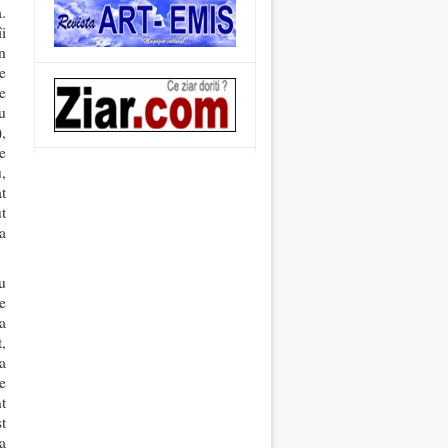
.
i
n
e
e
u
,
e
,
t
t
a
u
e
a
,
a
le
t
t
a