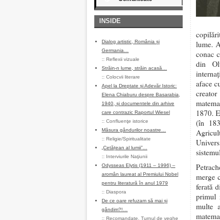
INSIDE
copilăr
Dialog artistic, România și
lume. A
Germania…
conac c
::
Reflexii vizuale
din Ol
Străin-n lume, străin acasă…
interna
::
Colocvii literare
aface c
Apel la Dreptate și Adevăr Istoric:
creator
Elena Chiaburu despre Basarabia,
matemat
1940, și documentele din arhive
1870. E
care contrazic Raportul Wiesel
(în 18
::
Confluenţe istorice
Măsura gândurilor noastre…
Agricu
::
Religie/Spiritualitate
Univers
„Cetățean al lumii”…
sistemu
::
Interviurile Naţiunii
Petrach
Odysseas Elytis (1911 – 1996) –
aromân laureat al Premiului Nobel
merge c
pentru literatură în anul 1979
ferată d
::
Diaspora
primul 
De ce oare refuzam să mai și
multe a
gândim?!…
matemat
::
Recomandate
,
Turnul de veghe