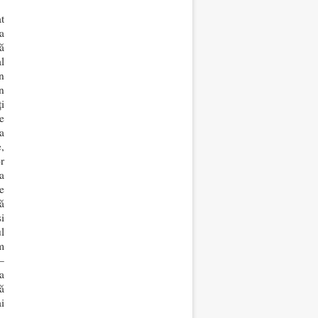
t
a
ă
l
n
n
i
e
a
,
or
a
e
ă
i
l
m
–
a
ă
i