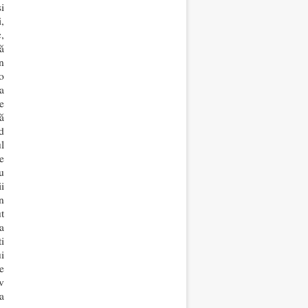
i
i,
,
ă
n
o
şa
te
ă
d
l
e
u
ii
În
t
a
i
i
le
v
a