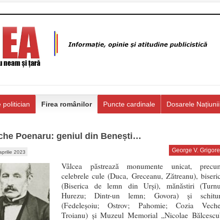
 politician
Firea românilor
Puncte cardinale
Dosarele Națiunii
che Poenaru: geniul din Benești…
George V. Grigore
aprilie 2023
Vâlcea păstrează monumente unicat, precu
celebrele cule (Duca, Greceanu, Zătreanu), biseric
(Biserica de lemn din Urși), mănăstiri (Turnu
Hurezu; Dintr-un lemn; Govora) și schitur
(Fedeleșoiu; Ostrov; Pahomie; Cozia Veche
Troianu) și Muzeul Memorial „Nicolae Bălcescu