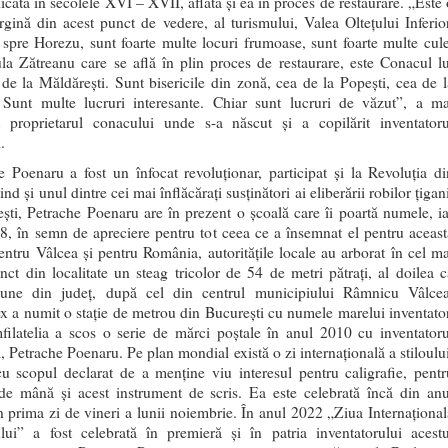
dicată în secolele XVI – XVII, aflată şi ea în proces de restaurare. „Este
rgină din acest punct de vedere, al turismului, Valea Olteţului Inferior
spre Horezu, sunt foarte multe locuri frumoase, sunt foarte multe cule
la Zătreanu care se află în plin proces de restaurare, este Conacul lu
de la Măldăreşti. Sunt bisericile din zonă, cea de la Popeşti, cea de l
 Sunt multe lucruri interesante. Chiar sunt lucruri de văzut”, a ma
 proprietarul conacului unde s-a născut şi a copilărit inventatoru
.
e Poenaru a fost un înfocat revoluționar, participat și la Revoluţia di
ind şi unul dintre cei mai înflăcăraţi susţinători ai eliberării robilor ţigan
eşti, Petrache Poenaru are în prezent o şcoală care îi poartă numele, ia
8, în semn de apreciere pentru tot ceea ce a însemnat el pentru aceast
entru Vâlcea şi pentru România, autorităţile locale au arborat în cel ma
unct din localitate un steag tricolor de 54 de metri pătraţi, al doilea c
iune din judeţ, după cel din centrul municipiului Râmnicu Vâlcea
x a numit o stație de metrou din București cu numele marelui inventator
filatelia a scos o serie de mărci poștale în anul 2010 cu inventatoru
i, Petrache Poenaru. Pe plan mondial există o zi internațională a stiloulu
cu scopul declarat de a menține viu interesul pentru caligrafie, pentr
 de mână și acest instrument de scris. Ea este celebrată încă din anu
n prima zi de vineri a lunii noiembrie. În anul 2022 „Ziua Internațional
ului” a fost celebrată în premieră și în patria inventatorului acestu