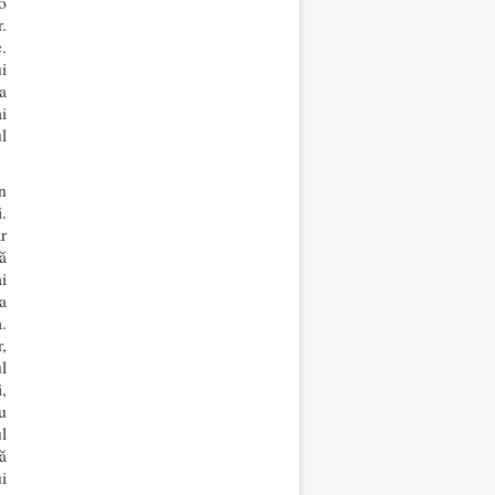
 o
.
.
i
a
i
l
n
i.
r
ă
i
a
.
,
l
i,
u
l
ă
i