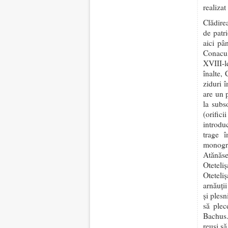
realiza
Clădirea
de patri
aici pâ
Conacul 
XVIII-l
înalte, 
ziduri î
are un 
la subs
(orifici
introdu
trage î
monogra
Atănăs
Oteteli
Oteteli
arnăuți
și plesn
să plec
Bachus.
reuşi să