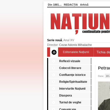
Din 1881…
REDACȚIA
Arhivă
Serie nouă
, Anul XV
Director:
Cezar Adonis Mihalache
Tichia de
Editorialele Națiunii
Reflexii vizuale
Petra
Colocvii literare
Confluenţe istorice
Data:
16 
Religie/Spiritualitate
Interviurile Naţiunii
Diaspora
Turnul de veghe
Comunicate