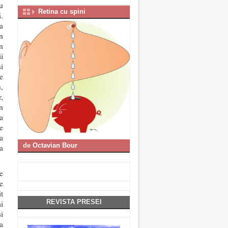
u
Retina cu spini
.
a
n
n
i
i
e
,
,
n
a
e
a
de
Octavian Bour
a
e
e
t
REVISTA PRESEI
i
i
a