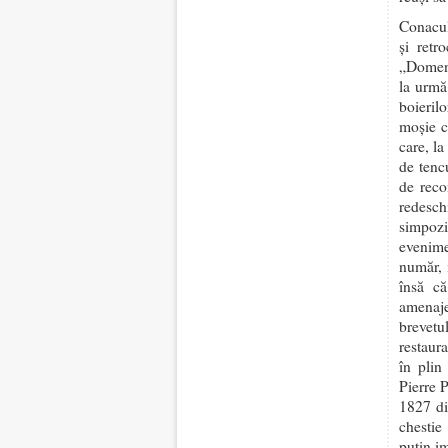
Conacul
şi retr
„Domeni
la urmă
boieril
moşie c
care, l
de tenc
de reco
redesch
simpozio
evenime
număr, 
însă că
amenaje
brevetu
restaur
în plin
Pierre 
1827 di
chestie
puţin i