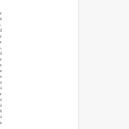
e
it
.
al
e
de
a,
d
e
se
a
n
u
i
e
u
i
it
i
a