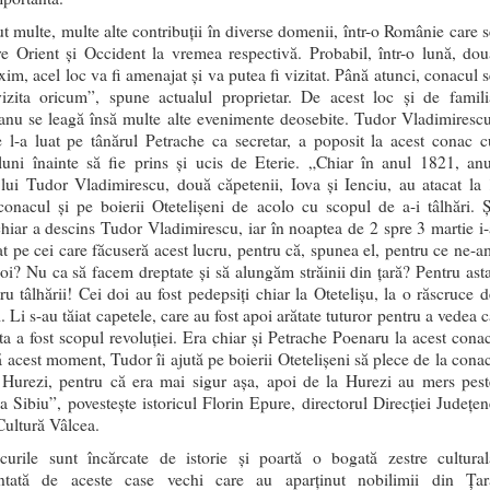
ut multe, multe alte contribuţii în diverse domenii, într-o Românie care s
tre Orient şi Occident la vremea respectivă. Probabil, într-o lună, dou
im, acel loc va fi amenajat şi va putea fi vizitat. Până atunci, conacul s
izita oricum”, spune actualul proprietar. De acest loc şi de famili
şanu se leagă însă multe alte evenimente deosebite. Tudor Vladimirescu
e l-a luat pe tânărul Petrache ca secretar, a poposit la acest conac c
luni înainte să fie prins şi ucis de Eterie. „Chiar în anul 1821, anu
 lui Tudor Vladimirescu, două căpetenii, Iova şi Ienciu, au atacat la 
conacul şi pe boierii Otetelişeni de acolo cu scopul de a-i tâlhări. Ş
chiar a descins Tudor Vladimirescu, iar în noaptea de 2 spre 3 martie i-
at pe cei care făcuseră acest lucru, pentru că, spunea el, pentru ce ne-a
noi? Nu ca să facem dreptate şi să alungăm străinii din ţară? Pentru asta
ru tâlhării! Cei doi au fost pedepsiţi chiar la Otetelişu, la o răscruce d
 Li s-au tăiat capetele, care au fost apoi arătate tuturor pentru a vedea 
ta a fost scopul revoluţiei. Era chiar şi Petrache Poenaru la acest conac
ă acest moment, Tudor îi ajută pe boierii Otetelişeni să plece de la conac
a Hurezi, pentru că era mai sigur aşa, apoi de la Hurezi au mers pest
la Sibiu”, povesteşte istoricul Florin Epure, directorul Direcţiei Judeţen
Cultură Vâlcea.
curile sunt încărcate de istorie şi poartă o bogată zestre cultural
entată de aceste case vechi care au aparţinut nobilimii din Ţar