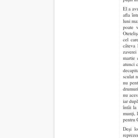
El a av
afla în
luni max
poate v
Oteteli
cel car
câteva 
zaverei
martie 
atunci 
decapit
sculat 
nu pent
drumuri.
nu aces
iar dup
întâi l
munţi, 
pentru 
Deşi lo
reprez