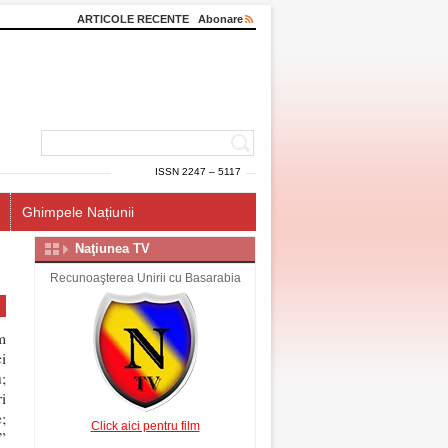
ARTICOLE RECENTE
Abonare
ISSN 2247 – 5117
Ghimpele Națiunii
Naţiunea TV
Recunoaşterea Unirii cu Basarabia
m
i
;
i
;
Click aici pentru film
”