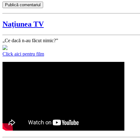
Naţiunea TV
„Ce dacă n-au făcut nimic?”
Click aici pentru film