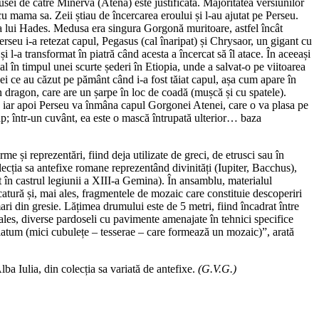
dusei de către Minerva (Atena) este justificată. Majoritatea versiunilor
u mama sa. Zeii știau de încercarea eroului și l-au ajutat pe Perseu.
ă a lui Hades. Medusa era singura Gorgonă muritoare, astfel încât
erseu i-a retezat capul, Pegasus (cal înaripat) și Chrysaor, un gigant cu
i l-a transformat în piatră când acesta a încercat să îl atace. În aceeași
 în timpul unei scurte șederi în Etiopia, unde a salvat-o pe viitoarea
ei ce au căzut pe pământ când i-a fost tăiat capul, așa cum apare în
dragon, care are un șarpe în loc de coadă (mușcă și cu spatele).
ei, iar apoi Perseu va înmâna capul Gorgonei Atenei, care o va plasa pe
cap; într-un cuvânt, ea este o mască întrupată ulterior… baza
me și reprezentări, fiind deja utilizate de greci, de etrusci sau în
ecția sa antefixe romane reprezentând divinități (Iupiter, Bacchus),
 în castrul legiunii a XIII-a Gemina). În ansamblu, materialul
atură și, mai ales, fragmentele de mozaic care constituie descoperiri
ari din gresie. Lățimea drumului este de 5 metri, fiind încadrat între
 ales, diverse pardoseli cu pavimente amenajate în tehnici specifice
latum (mici cubulețe – tesserae – care formează un mozaic)”, arată
a Iulia, din colecția sa variată de antefixe.
(G.V.G.)