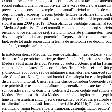
O nouă descoperire arheologică spectaculoasă a fost făcută de arheolog
scopul realizării unei investiții private. Este vorba despre o așezare ci
preventive pot constitui exemple „de manual” privind tehnicile de const
obișnuit pentru acoperiș, precum țiglele (tegulae) și olanele (imbrices)
(hipocaust). În zona cercetată a existat o zonă rezidențială importa
studiat în anii 2009 și 2019. „După olanul de ventilație ornamental 
„Medusa Apulensis”. Fața ei rotundă, cu pomeții proeminenți și privirea
pierzând tot ce era mai de preț: statutul în societate și frumuseţea”, 
devine magică, deci foarte puternică. „Reprezentările capului protecto
fapt, peste tot unde superstiţiile și teama de nenorociri sau deochi (oc
antefixe”, completează arheologul.
În mitologia greacă Medusa (cu sens de „gardian”, „protectoare”) a fost 
de a pietrifica pe oricine o privește direct în ochi. Majoritatea sursel
Medusa a fost ucisă de eroul Perseus cu ajutorul Atenei și al lui Hermes
ei, purtată drept platoșă. Din corpul neînsuflețit al Medusei au răsărit 
și dispozitiv apotropaic sau de înlăturare a spiritelor rele, cunoscut 
sale, Ceto (sau „Keto”), monștri htonici. Genealogia lor este împărțită 
disprețuind muritorul. Unele referințe clasice consideră Gorgonele ca f
este primitivă, este abia o modalitate de generalizare… care face din fi
sunt cu adevărat 3, ci doar 1+2. Celelalte 2 surori cruțate sunt simp
Medusa. Versiunea arhaică a Medusei purtând o cingătoare din șerpi împl
timp ce meșteșugarii antici greci o reprezentau pe Medusa și surorile s
înspăimântătoare totodată. Într-o odă scrisă în 490 î.Hr, Pindar o des
era inițial o tânără fecioară foarte frumoasă, „aspirația multor pețitori