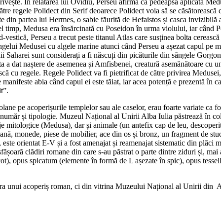
 o privește. În relatarea lui Ovidiu, Perseu afirmă că pedeapsa aplicată Me
tre regele Polidect din Serif deoarece Polidect voia să se căsătorească c
te din partea lui Hermes, o sabie făurită de Hefaistos și casca invizibil
cel timp, Medusa era însărcinată cu Poseidon în urma violului, iar când P
vestică, Perseu a trecut peste titanul Atlas care susținea bolta cerească ș
ngelui Medusei cu algele marine atunci când Perseu a așezat capul pe mal
i Saharei sunt considerați a fi născuți din picăturile din sângele Gorgon
 a dat naștere de asemenea și Amfisbenei, creatură asemănătoare cu un 
scă cu regele. Regele Polidect va fi pietrificat de către privirea Medus
 manifeste abia când capul ei este tăiat, iar acea potență e prezentă în 
t”.
lane pe acoperișurile templelor sau ale caselor, erau foarte variate ca for
umăr și tipologie. Muzeul Național al Unirii Alba Iulia păstrează în col
je mitologice (Medusa), dar și animale (un antefix cap de leu, descoperit
ană, monede, piese de mobilier, ace din os și bronz, un fragment de stuc
este orientat E-V și a fost amenajat și reamenajat sistematic din plăci m
ășoară clădiri romane din care s-au păstrat o parte dintre ziduri și, mai
t), opus spicatum (elemente în formă de L așezate în spic), opus tessel
 unui acoperiș roman, ci din vitrina Muzeului Național al Unirii din Alb