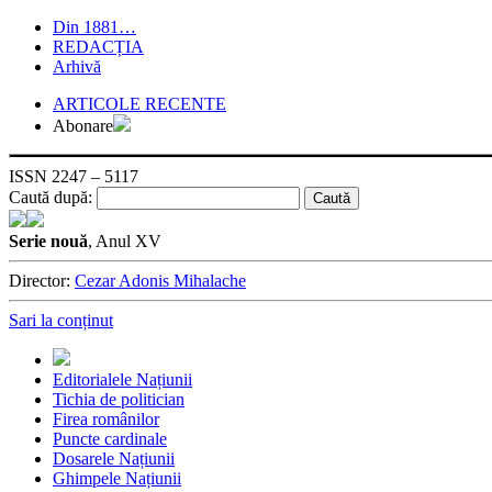
Din 1881…
REDACȚIA
Arhivă
ARTICOLE RECENTE
Abonare
ISSN 2247 – 5117
Caută după:
Serie nouă
, Anul XV
Director:
Cezar Adonis Mihalache
Sari la conținut
Editorialele Națiunii
Tichia de politician
Firea românilor
Puncte cardinale
Dosarele Națiunii
Ghimpele Națiunii