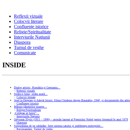
Reflexii vizuale
Colocvii literare
Confluenţe istorice
Religie/Spiritualitate
Interviurile Naţiunii
Diaspora
Turnul de veghe
Comunicate
INSIDE
Dialog artistic, România și Germania…
::
Reflexii vizuale
Străin-n lume, străin acasă…
::
Colocvii literare
Apel la Dreptate și Adevăr Istoric: Elena Chiaburu despre Basarabia, 1940, și documentele din arhiv
::
Confluenţe istorice
Măsura gândurilor noastre…
::
Religie/Spiritualitate
„Cetățean al lumii”…
::
Interviurile Naţiunii
Odysseas Elytis (1911 – 1996) – aromân laureat al Premiului Nobel pentru literatură în anul 1979
::
Diaspora
Singurătatea de pe caldarâm: între omenia satului și indiferența metropolei…
::
Recomandate
,
Turnul de veghe