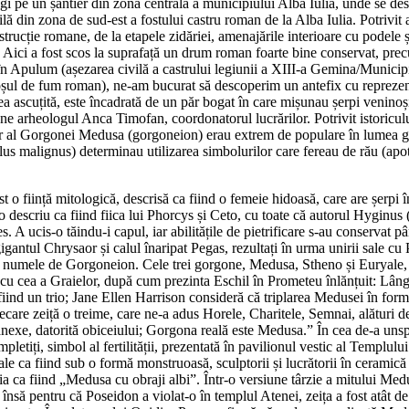
i pe un șantier din zona centrală a municipiului Alba Iulia, unde se de
vilă din zona de sud-est a fostului castru roman de la Alba Iulia. Potrivit 
rucție romane, de la etapele zidăriei, amenajările interioare cu podele ș
. Aici a fost scos la suprafață un drum roman foarte bine conservat, prec
ntă în Apulum (așezarea civilă a castrului legiunii a XIII-a Gemina/Mun
(coșul de fum roman), ne-am bucurat să descoperim un antefix cu reprez
 ascuțită, este încadrată de un păr bogat în care mișunau șerpi veninoși
spune arheologul Anca Timofan, coordonatorul lucrărilor. Potrivit istori
r al Gorgonei Medusa (gorgoneion) erau extrem de populare în lumea greco
ulus malignus) determinau utilizarea simbolurilor care fereau de rău (apotr
o ființă mitologică, descrisă ca fiind o femeie hidoasă, care are șerpi în
or o descriu ca fiind fiica lui Phorcys și Ceto, cu toate că autorul Hygin
. A ucis-o tăindu-i capul, iar abilitățile de pietrificare s-au conservat 
gigantul Chrysaor și calul înaripat Pegas, rezultați în urma unirii sale c
sub numele de Gorgoneion. Cele trei gorgone, Medusa, Stheno și Euryale, e
cu cea a Graielor, după cum prezinta Eschil în Prometeu înlănțuit: Lângă 
iind un trio; Jane Ellen Harrison consideră că triplarea Medusei în formu
ecare zeiță o treime, care ne-a adus Horele, Charitele, Semnai, alături d
le anexe, datorită obiceiului; Gorgona reală este Medusa.” În cea de-a 
etiți, simbol al fertilității, prezentată în pavilionul vestic al Templu
ale ca fiind sub o formă monstruoasă, sculptorii și lucrătorii în ceramică
cria ca fiind „Medusa cu obraji albi”. Într-o versiune târzie a mitului 
”, însă pentru că Poseidon a violat-o în templul Atenei, zeița a fost atât d