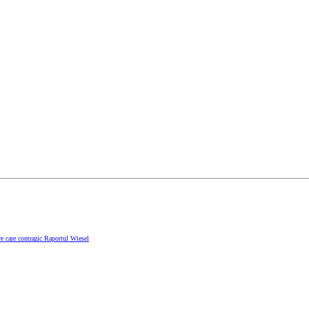
e care contrazic Raportul Wiesel