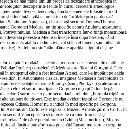
sfășoară de mai multe luni un proces de descărcare arheologică în
arheologilor, descoperirile făcute în cursul cercetării arheologice
i pavimente diverse, tencuieli, până la elementele folosite în mod
um și o locuință civilă cu un sistem de încălzire prin pardoseală
icipium Septimium Apulense), chiar lângă sectorul Domus-Thermae,
entarea Gorgonei Medusa, un tip specific pentru Apulum, așa-numita
. Potrivit mitului, Medusa a fost transformată într-o fiinţă monstruoasă
cului, adevărata poveste a Medusei începe însă după blestem, când
-romană, atât în mediul civil, cât și în cel funerar sau militar, de
opaice). Astfel, nu este întâmplătoare apariția chipului ei și pe
 loc de păr. Totodată, aspectul ei monstruos este însoțit de o abilitate
us (Fabulae Preface) consideră că Medusa este fiica lui Gorgon și Ceto.
până în momentul când a fost înmânat Atenei, care l-a întipărit pe egida
u Poseidon. În Antichitatea clasică, imaginea Medusei a fost folosită ca
rau fiicele zeităților marine Phorcys (sau „Phorkys”) și ale surorii
ele, cele trei surori, înaripatele Gorgone cu șerpi în loc de păr –
la celor 3 surori este o parte secundară a mitului: „Formula triplă nu
e alte grupuri de trio-uri. Este imediat evident faptul că Gorgonele nu
unsprezecea Odisee, Homer nu o indică în mod specific pe Gorgona
lui lui Artemis din Corfu este expusă la Muzeul Arheologic din Corfu. În
 din secolul V începuseră să o prezinte ca fiind frumoasă și
Medusei, relatată de către poetul roman Ovidiu (Metamorfoze), Medusa
e furioasă, încât a transformat-o pe tânără într-un monstru cu șerpi în