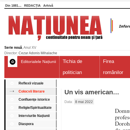
Din 1881…
REDACȚIA
Arhivă
Serie nouă
, Anul XV
Director:
Cezar Adonis Mihalache
Tichia de
Firea
Editorialele Națiunii
politician
românilor
Reflexii vizuale
Un vis american…
Colocvii literare
Confluenţe istorice
Data:
8 mai 2022
Religie/Spiritualitate
Domnu
profes
Interviurile Naţiunii
Doroho
Diaspora
de oam