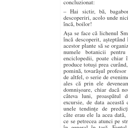
concluzionat:
– Hai sictir, bă, bagabon
descoperiri, acolo unde nici
încă, boilor!
Aşa se face că lichenul Sm
încă descoperit, aşteptând 
acestor plante să se organi
numele botanicii pentr
enciclopedii, poate chiar 
produce totuşi prea curând,
pomină, tovarăşul profesor 
de altfel, o serie de eveni
ales că prin ele devenea
domnişoare, chiar dacă no
câteva luni, proaspătul
excursie, de data această 
unele tendinţe de predicţi
câte erau ele la acea dată
ce se petrecea atunci pe str
în general în ţară. Faptu