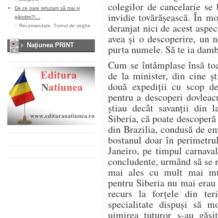
colegilor de cancelarie se 
De ce oare refuzam să mai și
invidie tovărăşească. În m
gândim?!…
deranjat nici de acest aspe
::
Recomandate
,
Turnul de veghe
avea şi o descoperire, un n
Naţiunea PRINT
purta numele. Să te ia dambl
Cum se întâmplase însă toa
de la minister, din cine şt
două expediţii cu scop dec
pentru a descoperi dovleac
ştiau decât savanţii din l
Siberia, că poate descoperă
din Brazilia, condusă de em
bostanul doar în perimetrul
Janeiro, pe timpul carnaval
concludente, urmând să se re
mai ales cu mult mai mult
pentru Siberia nu mai erau 
recurs la forţele din teri
specialitate dispuşi să mo
uimirea tuturor s-au găsit