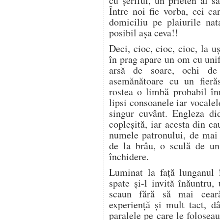
cu şeriful, un prieten al să
Între noi fie vorba, cei c
domiciliu pe plaiurile na
posibil aşa ceva!!
Deci, cioc, cioc, cioc, la u
în prag apare un om cu unifo
arsă de soare, ochi de
asemănătoare cu un fieră
rostea o limbă probabil în
lipsi consoanele iar vocalele
singur cuvânt. Engleza did
copleşită, iar acesta din ca
numele patronului, de mai 
de la brâu, o sculă de un
închidere.
Luminat la faţă lunganul 
spate şi-l invită înăuntru
scaun fără să mai cear
experienţă şi mult tact, d
paralele pe care le folosea