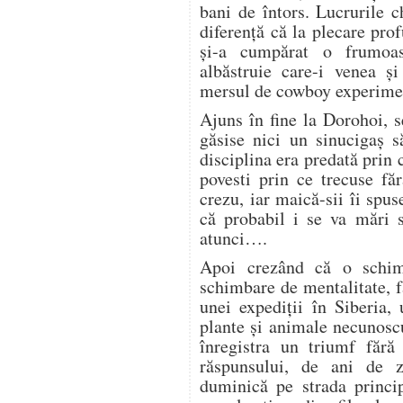
bani de întors. Lucrurile c
diferenţă că la plecare pro
şi-a cumpărat o frumoas
albăstruie care-i venea şi
mersul de cowboy experime
Ajuns în fine la Dorohoi, 
găsise nici un sinucigaş s
disciplina era predată prin 
povesti prin ce trecuse fă
crezu, iar maică-sii îi spus
că probabil i se va mări 
atunci….
Apoi crezând că o schi
schimbare de mentalitate, 
unei expediţii în Siberia,
plante şi animale necunoscu
înregistra un triumf fără
răspunsului, de ani de z
duminică pe strada princip