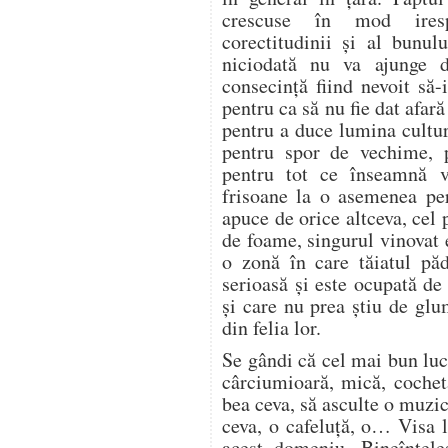
crescuse în mod irespo
corectitudinii şi al bunul
niciodată nu va ajunge d
consecinţă fiind nevoit să-
pentru ca să nu fie dat afară
pentru a duce lumina cultur
pentru spor de vechime, p
pentru tot ce înseamnă v
frisoane la o asemenea per
apuce de orice altceva, cel
de foame, singurul vinovat e
o zonă în care tăiatul păd
serioasă şi este ocupată de 
şi care nu prea ştiu de glu
din felia lor.
Se gândi că cel mai bun luc
cârciumioară, mică, cochetă
bea ceva, să asculte o muzic
ceva, o cafeluţă, o… Visa la
acest domeniu. Bineînţel