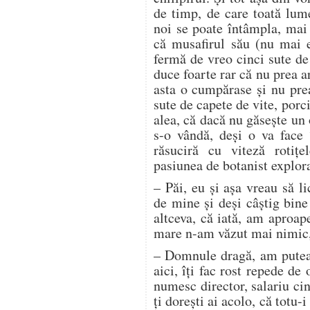
de timp, de care toată lum
noi se poate întâmpla, mai
că musafirul său (nu mai er
fermă de vreo cinci sute de
duce foarte rar că nu prea 
asta o cumpărase şi nu pre
sute de capete de vite, porcii
alea, că dacă nu găseşte un 
s-o vândă, deşi o va face 
răsuciră cu viteză rotiţ
pasiunea de botanist explor
– Păi, eu şi aşa vreau să l
de mine şi deşi câştig bin
altceva, că iată, am aproap
mare n-am văzut mai nimic, 
– Domnule dragă, am putea 
aici, îţi fac rost repede de
numesc director, salariu cin
ţi doreşti ai acolo, că totu-