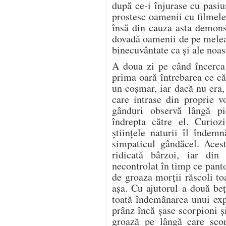
după ce-i înjurase cu pasi
prostesc oamenii cu filmele
însă din cauza asta demons
dovadă oamenii de pe meleag
binecuvântate ca şi ale noas
A doua zi pe când încerca 
prima oară întrebarea ce c
un coşmar, iar dacă nu era,
care intrase din proprie v
gânduri observă lângă p
îndrepta către el. Curiozi
ştiinţele naturii îl îndem
simpaticul gândăcel. Acest
ridicată bârzoi, iar din 
necontrolat în timp ce pant
de groaza morţii răscoli t
aşa. Cu ajutorul a două beţ
toată îndemânarea unui exp
prânz încă şase scorpioni şi
groază pe lângă care sco