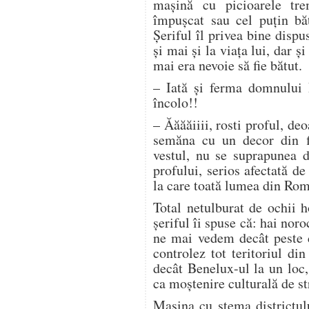
maşină cu picioarele tre
împuşcat sau cel puţin băt
Şeriful îl privea bine dispu
şi mai şi la viaţa lui, dar ş
mai era nevoie să fie bătut.
– Iată şi ferma domnului 
încolo!!
– Ăăăăiiii, rosti proful, de
semăna cu un decor din fi
vestul, nu se suprapunea d
profului, serios afectată d
la care toată lumea din Roma
Total netulburat de ochii h
şeriful îi spuse că: hai noroc
ne mai vedem decât peste d
controlez tot teritoriul di
decât Benelux-ul la un loc, 
ca moştenire culturală de st
Maşina cu stema districtul