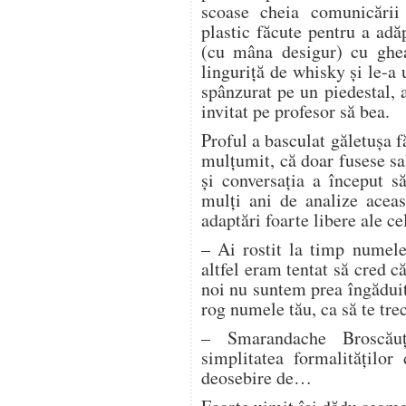
scoase cheia comunicării
plastic făcute pentru a ad
(cu mâna desigur) cu ghea
linguriţă de whisky şi le-a
spânzurat pe un piedestal, 
invitat pe profesor să bea.
Proful a basculat găletuşa f
mulţumit, că doar fusese sa
şi conversaţia a început s
mulţi ani de analize aceast
adaptări foarte libere ale c
– Ai rostit la timp numel
altfel eram tentat să cred c
noi nu suntem prea îngăduit
rog numele tău, ca să te trec
– Smarandache Broscăuţ
simplitatea formalităţilor
deosebire de…