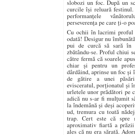
slobozi un foc. După un sc
curcile îşi reluară festinu
performanţele vânător
perseverenţa pe care ţi-o p
Cu ochii în lacrimi proful
odată! Desigur nu îmbunătă
pui de curcă să sară în 
zbătându-se. Proful chiui se
către fermă că soarele apus
chiar şi pentru un profes
dârdâind, aprinse un foc şi 
de gătire a unei păsări,
evisceratul, porţionatul şi î
urletele unor prădători pe c
adică nu s-ar fi mulţumit s
la îndemână şi deşi acoperi
ud, tremura cu toată nădej
trap. Cert este că spre 
aproximativ fiartă a prăzi
ales că nu era sărată. Ador