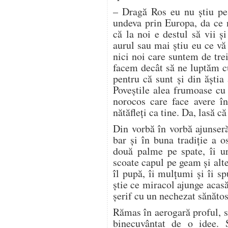
– Dragă Ros eu nu ştiu pe 
undeva prin Europa, da ce 
că la noi e destul să vii şi
aurul sau mai ştiu eu ce vă 
nici noi care suntem de trei
facem decât să ne luptăm cu
pentru că sunt şi din ăştia 
Poveştile alea frumoase cu b
norocos care face avere în
nătăfleţi ca tine. Da, lasă că
Din vorbă în vorbă ajunseră
bar şi în buna tradiţie a o
două palme pe spate, îi ur
scoate capul pe geam şi alt
îl pupă, îi mulţumi şi îi sp
ştie ce miracol ajunge acas
şerif cu un nechezat sănăto
Rămas în aerogară proful, sc
binecuvântat de o idee. 