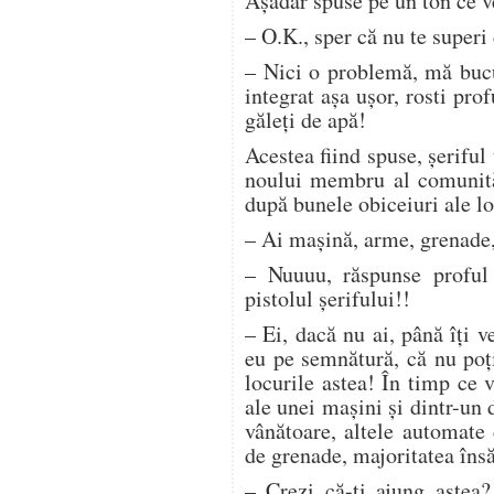
Aşadar spuse pe un ton ce v
– O.K., sper că nu te superi
– Nici o problemă, mă bucu
integrat aşa uşor, rosti pro
găleţi de apă!
Acestea fiind spuse, şeriful 
noului membru al comunităţ
după bunele obiceiuri ale lo
– Ai maşină, arme, grenade
– Nuuuu, răspunse proful 
pistolul şerifului!!
– Ei, dacă nu ai, până îţi v
eu pe semnătură, că nu poţi
locurile astea! În timp ce 
ale unei maşini şi dintr-un 
vânătoare, altele automate 
de grenade, majoritatea însă
– Crezi că-ţi ajung astea?