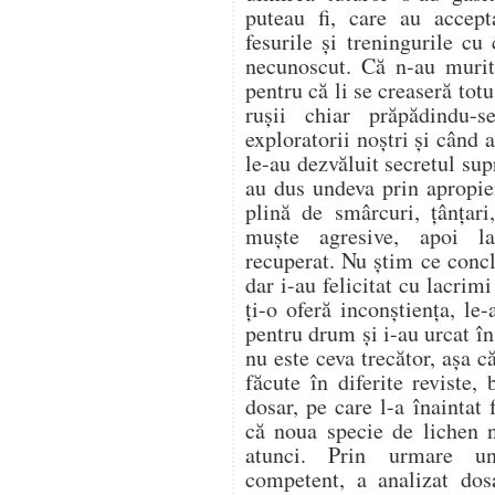
puteau fi, care au accept
fesurile şi treningurile c
necunoscut. Că n-au murit
pentru că li se creaseră tot
ruşii chiar prăpădindu
exploratorii noştri şi când a
le-au dezvăluit secretul sup
au dus undeva prin apropie
plină de smârcuri, ţânţari
muşte agresive, apoi la
recuperat. Nu ştim ce conclu
dar i-au felicitat cu lacrimi
ţi-o oferă inconştienţa, le
pentru drum şi i-au urcat î
nu este ceva trecător, aşa că
făcute în diferite reviste,
dosar, pe care l-a înainta
că noua specie de lichen n
atunci. Prin urmare un 
competent, a analizat dos