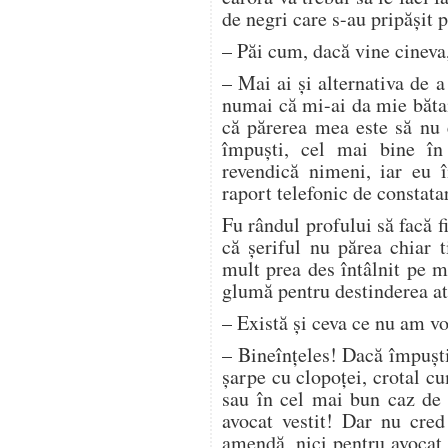
de negri care s-au pripăşit p
– Păi cum, dacă vine cineva
– Mai ai şi alternativa de a
numai că mi-ai da mie bătai
că părerea mea este să nu e
împuşti, cel mai bine în 
revendică nimeni, iar eu 
raport telefonic de constata
Fu rândul profului să facă f
că şeriful nu părea chiar 
mult prea des întâlnit pe m
glumă pentru destinderea a
– Există şi ceva ce nu am v
– Bineînţeles! Dacă împuşti
şarpe cu clopoţei, crotal c
sau în cel mai bun caz de 
avocat vestit! Dar nu cred
amendă, nici pentru avocat 