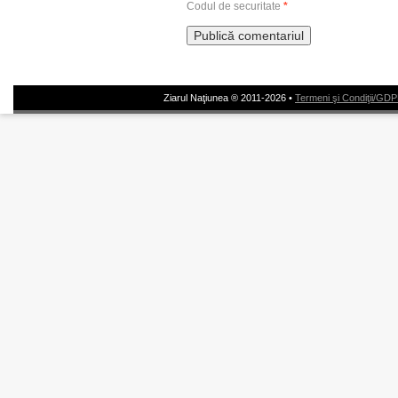
Codul de securitate
*
Ziarul Naţiunea ® 2011-2026 •
Termeni şi Condiţii/GD