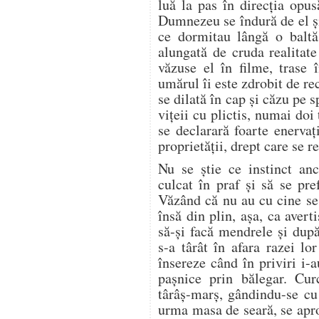
luă la pas în direcţia opu
Dumnezeu se îndură de el şi
ce dormitau lângă o baltă
alungată de cruda realitat
văzuse el în filme, trase 
umărul îi este zdrobit de rec
se dilată în cap şi căzu pe s
viţeii cu plictis, numai do
se declarară foarte enervaţi
proprietăţii, drept care se r
Nu se ştie ce instinct anc
culcat în praf şi să se pre
Văzând că nu au cu cine se 
însă din plin, aşa, ca aver
să-şi facă mendrele şi după
s-a târât în afara razei l
însereze când în priviri i-
paşnice prin bălegar. Cur
târâş-marş, gândindu-se cu
urma masa de seară, se apro