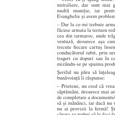
mitraliere, dar sunt mai
multă muniţie, iar pentr
Evanghelie şi avem probleme
– Dar la ce-mi trebuie arme
făcuse armata la termen redu
cea din iarmaroc, unde tră
ventuză, deoarece aşa cu
trecute fiecare cartuş îns
conducătorul iubit, prin u
trageri cu dopuri sau în c
mizându-se pe spaima prod
Şeriful nu păru să înţelea
bunăvoinţă îi răspunse:
– Prietene, nu cred că vrea
săptămâni, deoarece mai a
de completare a documentel
să şi mănânci, iar dacă nu 
nu ai provizii la fermă! Ş
cărora va trebui să le faci 