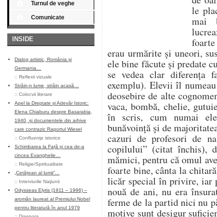
Turnul de veghe
le pla
Comunicate
mai b
lucre
INSIDE
foarte 
erau urmărite şi uneori, sus
Dialog artistic, România și
ele bine făcute şi predate cu
Germania…
se vedea clar diferenţa 
::
Reflexii vizuale
exemplu). Elevii îl numeau 
Străin-n lume, străin acasă…
deosebire de alte cognomen
::
Colocvii literare
vaca, bombă, chelie, gutui
Apel la Dreptate și Adevăr Istoric:
Elena Chiaburu despre Basarabia,
în scris, cum numai ele
1940, și documentele din arhive
bunăvoinţă şi de majoritatea
care contrazic Raportul Wiesel
cazuri de profesori de nat
::
Confluenţe istorice
copilului” (citat închis),
Schimbarea la Față și cea de-a
cincea Evanghelie…
mămici, pentru că omul ave
::
Religie/Spiritualitate
foarte bine, cânta la chitar
„Cetățean al lumii”…
licăr special în privire, iar
::
Interviurile Naţiunii
nouă de ani, nu era însurat
Odysseas Elytis (1911 – 1996) –
ferme de la partid nici nu p
aromân laureat al Premiului Nobel
pentru literatură în anul 1979
motive sunt desigur suficie
::
Diaspora