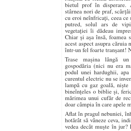
bietul prof în disperare. 
stârnea nori de praf, scârţâi
cu eroi neînfricaţi, ceea ce
putred, solul ars de vip
vegetaţiei îi dădeau impre
Chiar şi aşa însă, foamea s
acest aspect asupra căruia n
într-un fel foarte tranşant! 
Trase maşina lângă un 
gospodăria (nici nu era m
podul unei hardughii, apa 
curentul electric nu se inven
lampă cu gaz goală, nişte 
bineînţeles o biblie şi, fer
mărimea unui cufăr de recr
doar câmpia în care apele mo
Aflat în pragul nebuniei, în
hotărât să vâneze ceva, ind
vedea decât muşte în jur? 