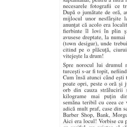
necesarele fotografii ce t
După o jumătate de oră, au
mijlocul unor nesfârşite l
anunţat că acolo era locali
fierbinte îl lovi în plin 
avusese dreptate, la numai 
(town desigur), unde trebu
citind pe o plăcuţă, ciuru
vitejeşte la drum!
Spre norocul lui drumul nu
turceşti s-ar fi topit, nefii
Cum însă atunci când eşti 
poate opri, peste o oră şi
orb din cauza strălucirii 
kilograme mai puţin din
semăna teribil cu ceea ce 
adică mult praf, case din s
Barber Shop, Bank, Morgue,
Aici era locul! Vorbise cu p