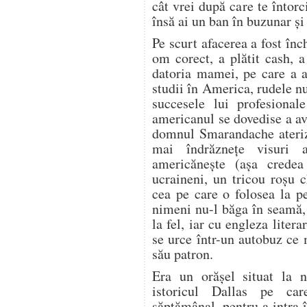
cât vrei după care te întorci
însă ai un ban în buzunar şi 
Pe scurt afacerea a fost înc
om corect, a plătit cash, a
datoria mamei, pe care a a
studii în America, rudele 
succesele lui profesional
americanul se dovedise a av
domnul Smarandache ateriza
mai îndrăzneţe visuri 
americăneşte (aşa credea 
ucraineni, un tricou roşu 
cea pe care o folosea la p
nimeni nu-l băga în seamă,
la fel, iar cu engleza litera
se urce într-un autobuz ce 
său patron.
Era un orăşel situat la 
istoricul Dallas pe car
săptămânal, pentru a intra 