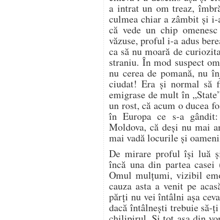
a intrat un om treaz, îmbr
culmea chiar a zâmbit şi i-
că vede un chip omenesc î
văzuse, proful i-a adus bere
ca să nu moară de curiozita
straniu. În mod suspect om
nu cerea de pomană, nu înj
ciudat! Era şi normal să 
emigrase de mult în „State” 
un rost, că acum o ducea fo
în Europa ce s-a gândit:
Moldova, că deşi nu mai ar
mai vadă locurile şi oamenii
De mirare proful îşi luă ş
încă una din partea casei 
Omul mulţumi, vizibil emoţ
cauza asta a venit pe acasă
părţi nu vei întâlni aşa ceva
dacă întâlneşti trebuie să-ţi
chilipirul. Şi tot aşa din 