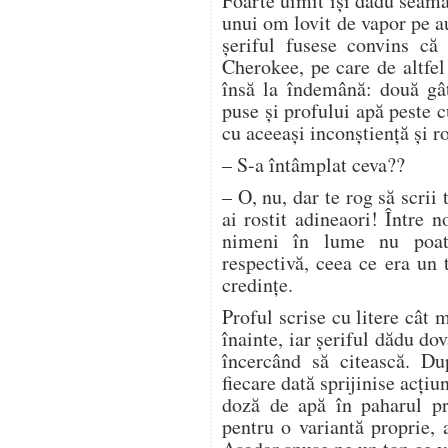
Foarte uimit îşi dădu seama 
unui om lovit de vapor pe a
şeriful fusese convins că 
Cherokee, pe care de altfe
însă la îndemână: două gât
puse şi profului apă peste c
cu aceeaşi inconştienţă şi ro
– S-a întâmplat ceva??
– O, nu, dar te rog să scrii
ai rostit adineaori! Între n
nimeni în lume nu poate
respectivă, ceea ce era un 
credinţe.
Proful scrise cu litere cât 
înainte, iar şeriful dădu d
încercând să citească. Du
fiecare dată sprijinise acţiu
doză de apă în paharul pro
pentru o variantă proprie, 