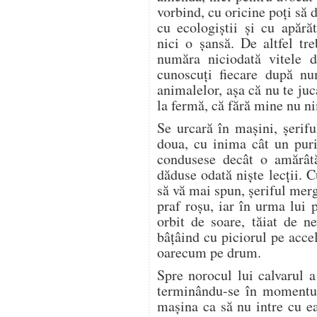
vorbind, cu oricine poţi să d
cu ecologiştii şi cu apără
nici o şansă. De altfel tr
număra niciodată vitele d
cunoscuţi fiecare după nu
animalelor, aşa că nu te ju
la fermă, că fără mine nu n
Se urcară în maşini, şerifu
doua, cu inima cât un puri
condusese decât o amărâtă
dăduse odată nişte lecţii.
să vă mai spun, şeriful merg
praf roşu, iar în urma lui 
orbit de soare, tăiat de n
bâţâind cu piciorul pe acce
oarecum pe drum.
Spre norocul lui calvarul 
terminându-se în momentul
maşina ca să nu intre cu ea