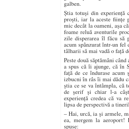
galben.
Ştia totuşi din experienţă
proşti, iar la aceste fiinţ
mic decât la oameni, aşa c
foame reluă aventurile pro
zile disperarea îl făcu să
acum spânzurat într-un fel 
tâlharii să mai vadă o faţă 
Peste două săptămâni când a
a spus că îi ajunge, că în 
faţă de ce îndurase acum şi
izbucni în râs îi mai dădu c
ştia ce se va întâmpla, că 
de şerif şi chiar l-a câşt
experienţă credea că va re
lipsa de perspectivă a tiner
– Hai, urcă, ia şi armele, m
ea, mergem la aeroport! 
spuse: