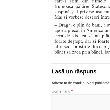
care-l ştim din filmele 
frumoasa pălărie Stateson
suspină şi-l privesc aşa m
Mai şi vorbesc deseori între 
– Dragă, e plin de bani, a a
apoi a plecat în America un
ceva de vis, ca să nu plăt
foarte deştept, dar şi foar
el îi scot prostiile din cap 
bănet să zacă prin bănci, i
Lasă un răspuns
Adresa ta de email nu va fi publicată
Comentariu
*