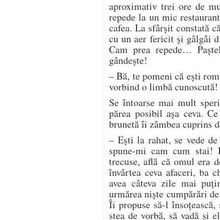
aproximativ trei ore de mu
repede la un mic restauran
cafea. La sfârşit constată 
cu un aer fericit şi gâlgâi 
Cam prea repede… Paştele
gândeşte!
– Bă, te pomeni că eşti rom
vorbind o limbă cunoscută!
Se întoarse mai mult speri
părea posibil aşa ceva. Ce
brunetă îi zâmbea cuprins d
– Eşti la rahat, se vede de
spune-mi cam cum stai! P
trecuse, află că omul era 
învârtea ceva afaceri, ba 
avea câteva zile mai puţin
urmărea nişte cumpărări de 
Îi propuse să-l însoţească, 
stea de vorbă, să vadă şi el