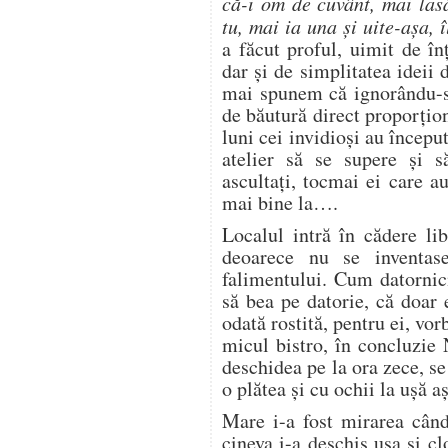
că-i om de cuvânt, mai las
tu, mai ia una şi uite-aşa, 
a făcut proful, uimit de în
dar şi de simplitatea ideii 
mai spunem că ignorându-se
de băutură direct proporţio
luni cei invidioşi au început
atelier să se supere şi s
ascultaţi, tocmai ei care a
mai bine la….
Localul intră în cădere li
deoarece nu se inventas
falimentului. Cum datornic
să bea pe datorie, că doar
odată rostită, pentru ei, v
micul bistro, în concluzie 
deschidea pe la ora zece, se
o plătea şi cu ochii la uşă 
Mare i-a fost mirarea când
cineva i-a deschis uşa şi cl