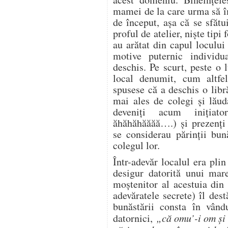
mamei de la care urma să î
de început, aşa că se sfătu
proful de atelier, nişte tipi 
au arătat din capul locului
motive puternic individu
deschis. Pe scurt, peste o
local denumit, cum altfe
spusese că a deschis o libr
mai ales de colegi şi lăud
deveniţi acum iniţiato
ăhăhăhăăăă….) şi prezenţi 
se considerau părinţii bun
colegul lor.
Într-adevăr localul era plin
desigur datorită unui mar
moştenitor al acestuia din
adevăratele secrete) îl des
bunăstării consta în vând
datornici,
„că omu’-i om şi 