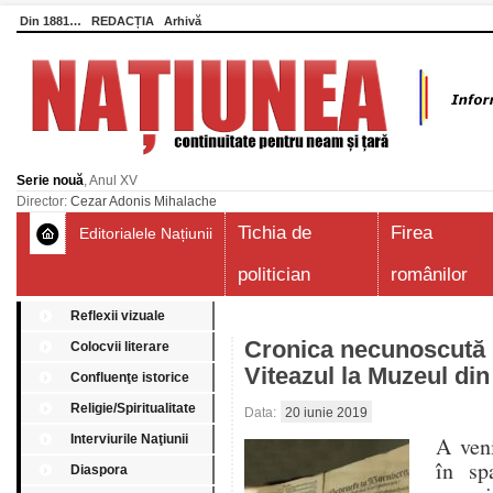
Din 1881…
REDACȚIA
Arhivă
Serie nouă
, Anul XV
Director:
Cezar Adonis Mihalache
Tichia de
Firea
Editorialele Națiunii
politician
românilor
Reflexii vizuale
Cronica necunoscută și
Colocvii literare
Viteazul la Muzeul di
Confluenţe istorice
Religie/Spiritualitate
Data:
20 iunie 2019
Interviurile Naţiunii
A veni
în sp
Diaspora