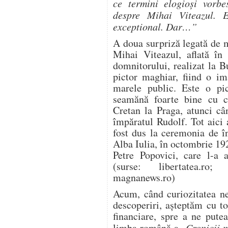
ce termini elogioși vorbe
despre Mihai Viteazul. 
exceptional. Dar…”
A doua surpriză legată de 
Mihai Viteazul, aflată în
domnitorului, realizat la B
pictor maghiar, fiind o im
marele public. Este o pic
seamănă foarte bine cu c
Cretan la Praga, atunci câ
împăratul Rudolf. Tot aici 
fost dus la ceremonia de î
Alba Iulia, în octombrie 192
Petre Popovici, care l-a
(surse: libertatea.ro; 
magnanews.ro)
Acum, când curiozitatea ne
descoperiri, așteptăm cu to
financiare, spre a ne pute
limba română a „
Cronicii 