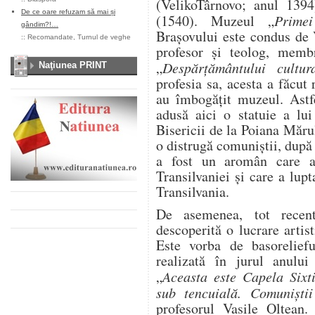
(VelikoTârnovo; anul 1394)
De ce oare refuzam să mai și
(1540). Muzeul „
Primei
gândim?!…
Brașovului este condus de 
::
Recomandate
,
Turnul de veghe
profesor și teolog, membr
„
Despărțământului cultu
Naţiunea PRINT
profesia sa, acesta a făcut
au îmbogățit muzeul. Astf
adusă aici o statuie a lu
Bisericii de la Poiana Măru
o distrugă comuniștii, dup
a fost un aromân care a 
Transilvaniei și care a lup
Transilvania.
De asemenea, tot recen
descoperită o lucrare artis
Este vorba de basorelief
realizată în jurul anulu
„
Aceasta este Capela Sixt
sub tencuială. Comuniști
profesorul Vasile Oltean.