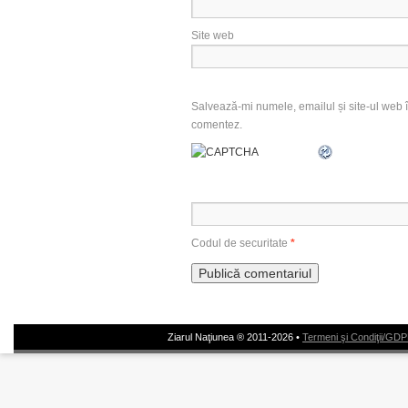
Site web
Salvează-mi numele, emailul și site-ul web î
comentez.
Codul de securitate
*
Ziarul Naţiunea ® 2011-2026 •
Termeni şi Condiţii/GD