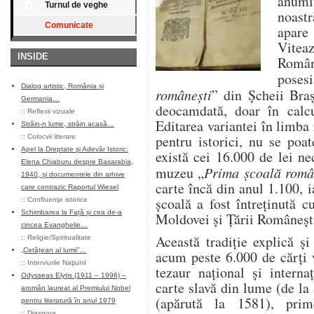
anumi
Turnul de veghe
noast
Comunicate
apare
Vitea
INSIDE
Român
pose
Dialog artistic, România și
românești
” din Șcheii Braș
Germania…
deocamdată, doar în calcul
::
Reflexii vizuale
Editarea variantei în limba
Străin-n lume, străin acasă…
pentru istorici, nu se poa
::
Colocvii literare
Apel la Dreptate și Adevăr Istoric:
există cei 16.000 de lei nec
Elena Chiaburu despre Basarabia,
muzeu „
Prima școală rom
1940, și documentele din arhive
carte încă din anul 1.100, 
care contrazic Raportul Wiesel
școală a fost întreținută 
::
Confluenţe istorice
Schimbarea la Față și cea de-a
Moldovei și Țării Româneșt
cincea Evanghelie…
Această tradiție explică ș
::
Religie/Spiritualitate
„Cetățean al lumii”…
acum peste 6.000 de cărți 
::
Interviurile Naţiunii
tezaur național și interna
Odysseas Elytis (1911 – 1996) –
carte slavă din lume (de la
aromân laureat al Premiului Nobel
(apărută la 1581), pri
pentru literatură în anul 1979
::
Diaspora