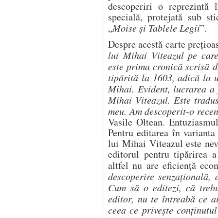
descoperiri o reprezintă 
specială, protejată sub st
„
Moise și Tablele Legii
”.
Despre acestă carte prețioa
lui Mihai Viteazul pe car
este prima cronică scrisă 
tipărită la 1603, adică la
Mihai. Evident, lucrarea a 
Mihai Viteazul. Este tradu
meu. Am descoperit-o recent
Vasile Oltean. Entuziasmul
Pentru editarea în variant
lui Mihai Viteazul este nev
editorul pentru tipărirea 
altfel nu are eficiență eco
descoperire senzațională, 
Cum să o editezi, că trebu
editor, nu te întreabă ce a
ceea ce privește conținutul