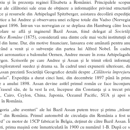
ziu şi în prezenţa reginei Elisabeta a României. Principalele scopur
te ale călătoriei sale erau de obţinere a informaţiilor privind structuril
ce şi resursele din Arhipelagul Spitzberger, asistarea decolării expediţie
tice a lui Andree şi observarea unei eclipse totale din Vadso (Norvegia
gust 1896. Într-un vas norvegian ce se deplasa din Hamburg către locu
Societăţ
olare se află şi inginerul Bazil Assan, fiind delegat al
fice Române
(1875), considerată una dintre cele mai vechi institutuţii d
el din lume. Dar, din motive financiare, lansarea este amânată pentru anu
ând a venit şi o subvenţie din partea lui Alfred Nobel. În cadru
iei aeronautice a balonului Oernen, Andree moare în zona Arhipelagulu
rgen. Scrisorile pe care Andree şi Assan şi le trimit oferă informaţi
exploratorul suedez și drama sa. În cadrul unei expunerii ulterioare, di
Călătoria împrejuru
ssan prezintă Societăţii Geografice detalii despre „
ului
”. Expediţia a durat cinci luni, din decembrie 1897 până în prim
e a anului 1898. Assan devine astfel primul român ce face înconjuru
Traseul său, de la vest la est, începuse din Constanţa şi a trecut pri
l, Cairo, Ceylon, China, Japonia, Oceanul Pacific, SUA şi apoi s
e în România.
goria „alte aventuri” ale lui Bazil Assan putem trece și prima „trăsur
i” din România. Primul automobil de circulaţia din România a fost u
d” cu motor de 15CP fabricat în Belgia, deţinut de către Bazil Assan. Î
ti, prima maşină este înmatriculată în 1900 cu numărul 1-B. După ce s