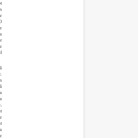
t
n
e
0
e
a
r
e
l
ă
.
n
ă
a
a
,
t
e
t
a
e