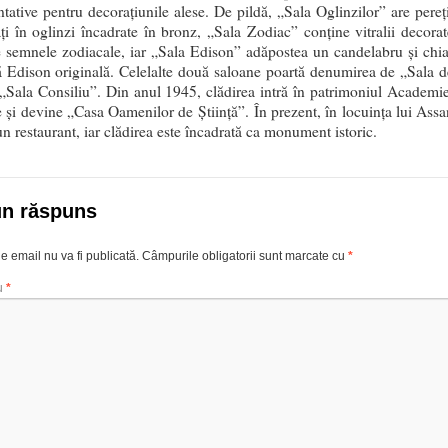
ntative pentru decoraţiunile alese. De pildă, „Sala Oglinzilor” are pereţi
ţi în oglinzi încadrate în bronz, „Sala Zodiac” conţine vitralii decorat
e semnele zodiacale, iar „Sala Edison” adăpostea un candelabru şi chia
 Edison originală. Celelalte două saloane poartă denumirea de „Sala d
 „Sala Consiliu”. Din anul 1945, clădirea intră în patrimoniul Academie
şi devine „Casa Oamenilor de Ştiinţă”. În prezent, în locuinţa lui Assa
un restaurant, iar clădirea este încadrată ca monument istoric.
un răspuns
e email nu va fi publicată.
Câmpurile obligatorii sunt marcate cu
*
u
*