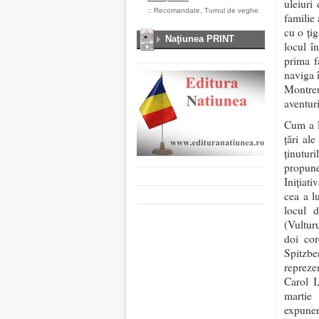
uleiuri
::
Recomandate
,
Turnul de veghe
familie 
cu o ţig
Naţiunea PRINT
locul î
prima f
naviga 
Montreu
aventuri
Cum a î
ţări al
ţinutur
propune
Iniţiati
cea a l
locul 
(Vultur
doi cor
Spitzb
reprezen
Carol I
martie 
expunere