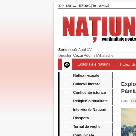
Din 1881…
REDACȚIA
Arhivă
Serie nouă
, Anul XV
Director:
Cezar Adonis Mihalache
Tichia de
Editorialele Națiunii
Reflexii vizuale
Explo
Colocvii literare
Pămân
Confluenţe istorice
Religie/Spiritualitate
Data:
11 
Interviurile Naţiunii
Diaspora
Turnul de veghe
Comunicate