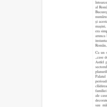
întoarce
al Româ
Bucureş
numărul
şi aces
maşini,
era simp
arunca 
instant
Român, 
Ca un s
„case d
Astfel 
sectoru
planuri
Palatul
perioad
clădire
familie
ale cas
decorate
sau măt