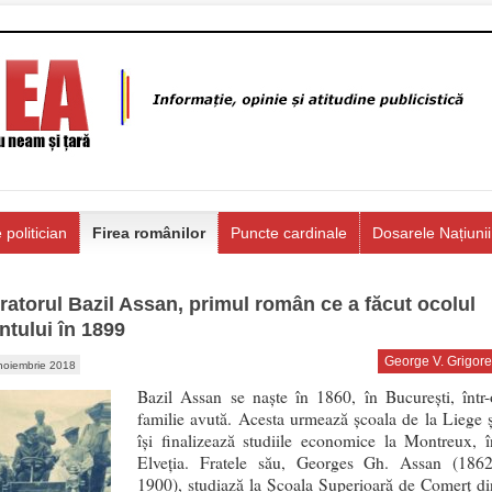
 politician
Firea românilor
Puncte cardinale
Dosarele Națiunii
ratorul Bazil Assan, primul român ce a făcut ocolul
tului în 1899
George V. Grigore
noiembrie 2018
Bazil Assan se naşte în 1860, în Bucureşti, într-
familie avută. Acesta urmează şcoala de la Liege ş
îşi finalizează studiile economice la Montreux, î
Elveţia. Fratele său, Georges Gh. Assan (1862
1900), studiază la Şcoala Superioară de Comerţ di