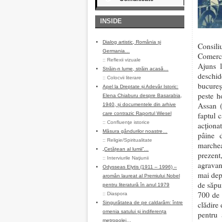
INSIDE
Dialog artistic, România și
Consili
Germania…
Comerci
::
Reflexii vizuale
Ajuns l
Străin-n lume, străin acasă…
deschid
::
Colocvii literare
bucureş
Apel la Dreptate și Adevăr Istoric:
peste h
Elena Chiaburu despre Basarabia,
Assan (
1940, și documentele din arhive
care contrazic Raportul Wiesel
faptul 
::
Confluenţe istorice
acţiona
Măsura gândurilor noastre…
pâine 
::
Religie/Spiritualitate
marche
„Cetățean al lumii”…
prezent
::
Interviurile Naţiunii
agravan
Odysseas Elytis (1911 – 1996) –
mai depa
aromân laureat al Premiului Nobel
de săpu
pentru literatură în anul 1979
700 de 
::
Diaspora
Singurătatea de pe caldarâm: între
clădire 
omenia satului și indiferența
pentru 
metropolei…