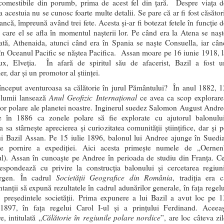
 comestibile din porumb, prima de acest fel din ţară. Despre viaţa d
a acestuia nu se cunosc foarte multe detalii. Se pare că ar fi fost căsător
ancă, împreună având trei fete. Acesta şi-ar fi botezat fetele în funcţie 
n care el se afla în momentul naşterii lor. Pe când era la Atena se naşt
ată, Athenaida, atunci când era în Spania se naşte Consuella, iar cân
în Oceanul Pacific se năştea Pacifica. Assan moare pe 16 iunie 1918, l
x, Elveţia. În afară de spiritul său de afacerist, Bazil a fost u
er, dar şi un promotor al ştiinţei.
nceput aventuroasa sa călătorie în jurul Pământului? În anul 1882, 1
Anul Geofizic Internaţional
e lumii lansează
ce avea ca scop explorare
ilor polare ale planetei noastre. Inginerul suedez Salomon August Andre
 în 1886 ca zonele polare să fie explorate cu ajutorul balonului
va sa stârneşte aprecierea şi curiozitatea comunităţii ştiinţifice, dar şi 
ui Bazil Assan. Pe 15 iulie 1896, balonul lui Andree ajunge în Suedia
de pornire a expediţiei. Aici acesta primeşte numele de „Oernen
ul). Assan în cunoaşte pe Andree în perioada de studiu din Franţa. Ce
espondează cu privire la construcţia balonului şi cercetarea regiuni
Societăţii Geografice din România
ergen. În cadrul
, tradiţia era c
tanţii să expună rezultatele în cadrul adunărilor generale, în faţa regelu
, preşedintele societăţii. Prima expunere a lui Bazil a avut loc pe 1
1897, în faţa regelui Carol I-ul şi a prinţului Ferdinand. Aceeaş
Călătorie în regiunile polare nordice
, intitulată „
”, are loc câteva zi