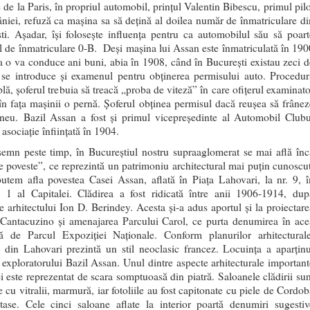
 de la Paris, în propriul automobil, prinţul Valentin Bibescu, primul pilo
niei, refuză ca maşina sa să deţină al doilea număr de înmatriculare di
ti. Aşadar, îşi foloseşte influenţa pentru ca automobilul său să poart
 de înmatriculare 0-B. Deşi maşina lui Assan este înmatriculată în 190
ta o va conduce ani buni, abia în 1908, când în Bucureşti existau zeci d
 se introduce şi examenul pentru obţinerea permisului auto. Procedur
lă, şoferul trebuia să treacă „proba de viteză” în care ofiţerul examinato
în faţa maşinii o pernă. Şoferul obţinea permisul dacă reuşea să frânez
aneu. Bazil Assan a fost şi primul vicepreşedinte al Automobil Clubu
asociaţie înfiinţată în 1904.
emn peste timp, în Bucureștiul nostru supraaglomerat se mai află înc
e poveste”, ce reprezintă un patrimoniu architectural mai puțin cunoscut
putem afla povestea Casei Assan, aflată în Piaţa Lahovari, la nr. 9, î
l 1 al Capitalei. Clădirea a fost ridicată între anii 1906-1914, dup
le arhitectului Ion D. Berindey. Acesta şi-a adus aportul și la proiectare
 Cantacuzino şi amenajarea Parcului Carol, ce purta denumirea în ace
ă de Parcul Expoziţiei Naţionale. Conform planurilor arhitecturale
a din Lahovari prezintă un stil neoclasic francez. Locuinţa a aparţinu
i exploratorului Bazil Assan. Unul dintre aspecte arhitecturale important
ei este reprezentat de scara somptuoasă din piatră. Saloanele clădirii sun
 cu vitralii, marmură, iar fotoliile au fost capitonate cu piele de Cordob
ase. Cele cinci saloane aflate la interior poartă denumiri sugestiv