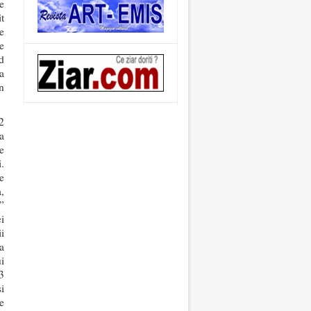
e
it
de
e
d
a
n
2
a
e
.
pe
,
”
i
i
a
i
3
i
le