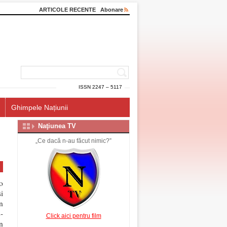
ARTICOLE RECENTE
Abonare
ISSN 2247 – 5117
Ghimpele Națiunii
Naţiunea TV
„Ce dacă n-au făcut nimic?”
o
i
n
-
Click aici pentru film
n