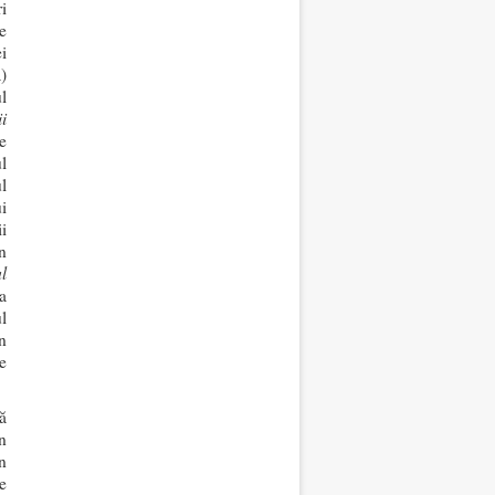
i
e
i
)
l
ii
e
l
l
i
i
n
l
a
l
n
e
ă
n
n
e