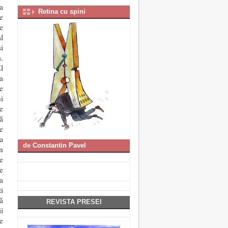
a
Retina cu spini
e
e
l
i
.
l
a
e
i
e
ă
e
a
de
Constantin Pavel
n
e
e
a
i
ă
REVISTA PRESEI
i
e