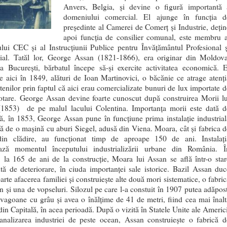
Anvers, Belgia, şi devine o figură importantă 
domeniului comercial. El ajunge în funcţia d
preşedinte al Camerei de Comerţ şi Industrie, deţin
apoi funcţia de consilier comunal, este membru a
ului CEC şi al Instrucţiunii Publice pentru Învăţământul Profesional ş
al. Tatăl lor, George Assan (1821-1866), era originar din Moldova
a Bucureşti, bărbatul începe să-şi exercite activitatea economică. E
e aici în 1849, alături de Ioan Martinovici, o băcănie ce atrage atenţi
tenilor prin faptul că aici erau comercializate bunuri de lux importate d
otare. George Assan devine foarte cunoscut după construirea Morii lu
1853) de pe malul lacului Colentina. Importanţa morii este dată d
că, în 1853, George Assan pune în funcţiune prima instalaţie industrial
tă de o maşină cu aburi Siegel, adusă din Viena. Moara, cât şi fabrica d
din clădire, au funcţionat timp de aproape 150 de ani. Instalaţi
ază momentul începutului industrializării urbane din România. Î
, la 165 de ani de la construcţie, Moara lui Assan se află într-o star
tă de deteriorare, în ciuda importanţei sale istorice. Bazil Assan duc
rte afacerea familiei şi construieşte alte două mori sistematice, o fabric
n şi una de vopseluri. Silozul pe care l-a constuit în 1907 putea adăpost
vagoane cu grâu şi avea o înălţime de 41 de metri, fiind cea mai înalt
din Capitală, în acea perioadă. După o vizită în Statele Unite ale Americi
analizarea industriei de peste ocean, Assan construieşte o fabrică d