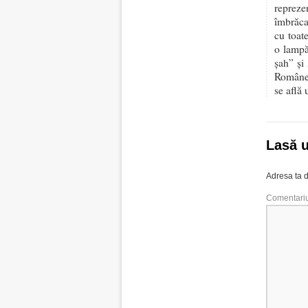
repreze
îmbrăca
cu toat
o lampă
şah” şi
Române 
se află 
Lasă 
Adresa ta d
Comentari