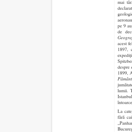
mai târ
declara
geologi
aeronau
pe 9 au
de dec
Geogra
acest f
1897, c
expediţ
Spitzbe
despre 
1899, A
Pământ
jumătat
lumii. 
Istanbu
întoarc
La cate
fără ca
„Panhar
Bucureş