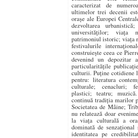
caracterizat de numeroas
ultimelor trei decenii e
orașe ale Europei Centrale
dezvoltarea urbanistică; 
universităților; viața
patrimoniul istoric; viața 
festivalurile internaționa
construiește ceea ce Pie
devenind un depozitar al
particularitățile publicaț
culturii. Puține cotidiene 
pentru: literatura contem
culturale; cenacluri; fe
plastici; teatru; muzică
continuă tradiția marilor 
Societatea de Mâine; Trib
nu relatează doar evenimen
la viața culturală a ora
dominată de senzațional ș
identitatea pe credibilit