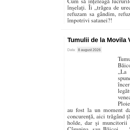
Cum să înțeleagă lucruril
înșelați. Îi „trăgea de ur
refuzam sa gândim, refu
împotrivi satanei?!
Tumulii de la Movila
Data:
8 august 2026
Tumu
Băic
„La 
spun
înc
legă
vene
Ploie
au fost la un moment da
concurență, aici trăgând ț
holde, dar și muncitorii
Câmpina, sau Băicoi… „