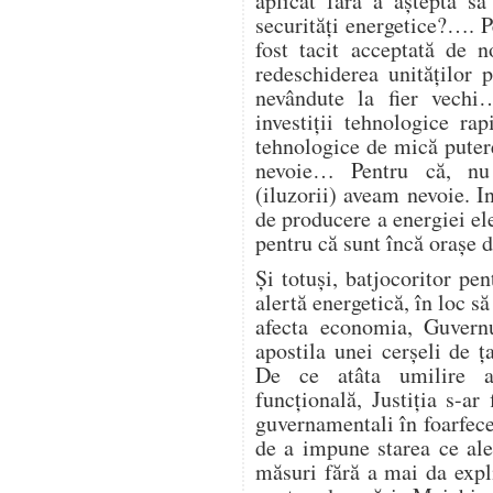
aplicat fără a aștepta să
securități energetice?…. Pe
fost tacit acceptată de 
redeschiderea unităților
nevândute la fier vech
investiții tehnologice ra
tehnologice de mică putere
nevoie… Pentru că, nu
(iluzorii) aveam nevoie. I
de producere a energiei ele
pentru că sunt încă orașe
Și totuși, batjocoritor pen
alertă energetică, în loc să
afecta economia, Guvern
apostila unei cerșeli de
De ce atâta umilire a 
funcțională, Justiția s-ar 
guvernamentali în foarfecel
de a impune starea ce ale
măsuri fără a mai da expl