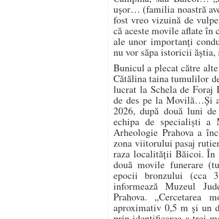
ușor… (familia noastră av
fost vreo vizuină de vulp
că aceste movile aflate în
ale unor importanți condu
nu vor săpa istoricii ăștia
Bunicul a plecat către alte
Cătălina taina tumulilor d
lucrat la Schela de Foraj 
de des pe la Movilă…Și a
2026, după două luni de 
echipa de specialiști a 
Arheologie Prahova a înch
zona viitorului pasaj ruti
raza localității Băicoi. În
două movile funerare (t
epocii bronzului (cca 
informează Muzeul Jude
Prahova. „Cercetarea m
aproximativ 0,5 m și un d
prin identificarea a trei 