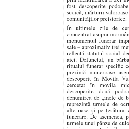
fost descoperite podoabe
scoică, mărturii valoroase 
comunităților preistorice.
În ultimele zile de cerc
concentrat asupra mormânt
monumentul funerar impre
sale – aproximativ trei me
reflectă statutul social 
aici. Defunctul, un bărb
ritualul funerar specific 
prezintă numeroase ase
descoperit în Movila Vu
cercetat în movila mi
descoperite două podo
denumirea de „inele de b
reprezintă urmele de ocru
alte oase și pe țesătura 
funerare. De asemenea, pe
urmele unei pânze de culo