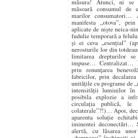
măsura! Atunci, ni se
măsoară consumul de en
marilor consumatori… At
manifesta „otova”, prin 
aplicate de niște neica-ni
fudulie temporară a felulu
și ei ceva „esențial” (ap
nerosturile lor din totdea
limitarea drepturilor s
impuse… Centralizat… Î
prin renunțarea benevol
fabricilor, prin decalare
unitățile cu programe de „
intensității luminilor î
posibila explozie a infra
circulația publică, l
colaterale”?!)… Apoi, deco
aparenta soluție echitab
iminentei deconectări… Ș
alertă, cu lăsarea unor
„dumnezei” închipuiți ai