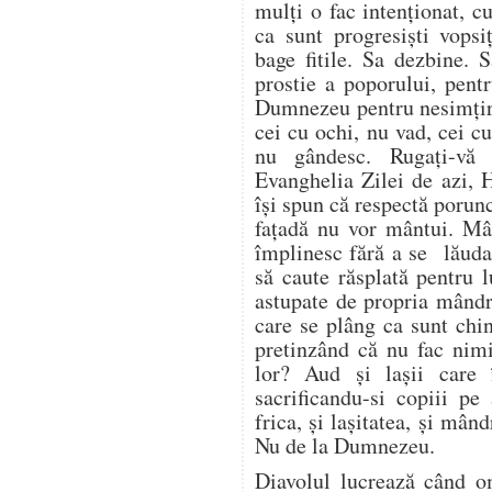
mulți o fac intenționat, 
ca sunt progresiști vopsi
bage fitile. Sa dezbine. 
prostie a poporului, pent
Dumnezeu pentru nesimțir
cei cu ochi, nu vad, cei c
nu gândesc. Rugați-vă
Evanghelia Zilei de azi, 
își spun că respectă porun
fațadă nu vor mântui. Mâ
împlinesc fără a se lăuda 
să caute răsplată pentru 
astupate de propria mândri
care se plâng ca sunt chin
pretinzând că nu fac nim
lor? Aud și lașii care 
sacrificandu-si copiii pe
frica, și lașitatea, și mând
Nu de la Dumnezeu.
Diavolul lucrează când 