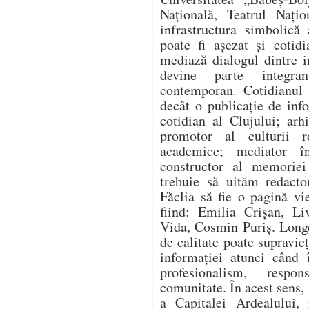
Națională, Teatrul Nați
infrastructura simbolică
poate fi așezat și cotidi
mediază dialogul dintre ins
devine parte integran
contemporan. Cotidianul 
decât o publicație de info
cotidian al Clujului; arh
promotor al culturii r
academice; mediator în
constructor al memoriei
trebuie să uităm redacto
Făclia să fie o pagină vi
fiind: Emilia Crișan, Li
Vida, Cosmin Puriș. Long
de calitate poate supravie
informației atunci când 
profesionalism, respo
comunitate. În acest sens,
a Capitalei Ardealului, 