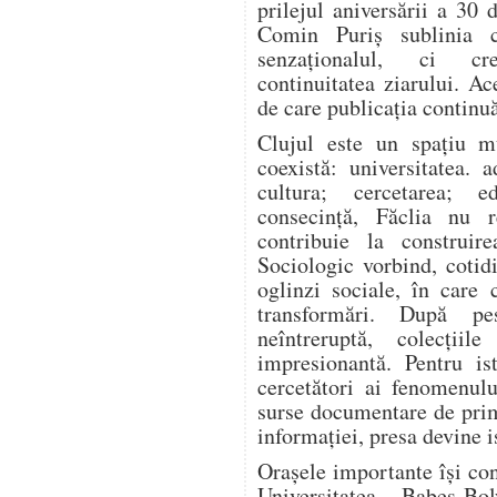
prilejul aniversării a 30 
Comin Puriș sublinia 
senzaționalul, ci cre
continuitatea ziarului. Ac
de care publicația continuă
Clujul este un spațiu mu
coexistă: universitatea. 
cultura; cercetarea; e
consecință, Făclia nu r
contribuie la construir
Sociologic vorbind, coti
oglinzi sociale, în care 
transformări. După pe
neîntreruptă, colecțiil
impresionantă. Pentru is
cercetători ai fenomenulu
surse documentare de prim
informației, presa devine i
Orașele importante își cons
Universitatea „Babeș-B