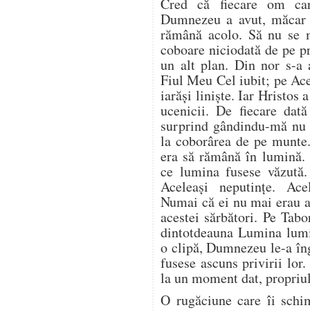
Cred că fiecare om car
Dumnezeu a avut, măcar o
rămână acolo. Să nu se 
coboare niciodată de pe 
un alt plan. Din nor s-a 
Fiul Meu Cel iubit; pe Ace
iarăși liniște. Iar Hristo
ucenicii. De fiecare dat
surprind gândindu-mă nu 
la coborârea de pe munte.
era să rămână în lumină.
ce lumina fusese văzută.
Aceleași neputințe. Acel
Numai că ei nu mai erau ac
acestei sărbători. Pe Tab
dintotdeauna Lumina lumi
o clipă, Dumnezeu le-a în
fusese ascuns privirii lor.
la un moment dat, propriul
O rugăciune care îi schi