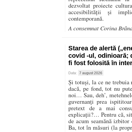
dezvoltat proiecte cultur
accesibilității și impl
contemporană.
A consemnat Corina Brân
Starea de alertă („e
covid -ul, odinioară;
fi fost folosită în in
Data:
7 august 2026
Și totuși, la ce ne trebuia
dacă, pe fond, tot nu pu
noi… Sau, deh’, metehnele
guvernanți prea ispitito
pretext de a mai cons
explicații?… Pentru că, sit
de acum seamănă izbitor 
Ba, tot în măsuri (la propr