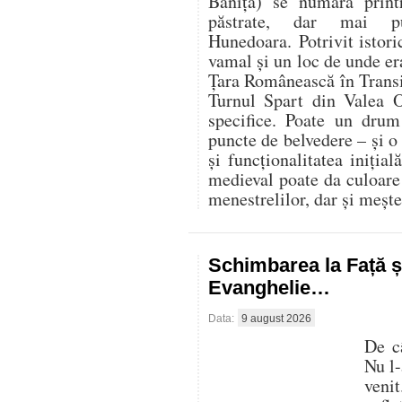
Băniţa) se numără prin
păstrate, dar mai pu
Hunedoara. Potrivit istoric
vamal şi un loc de unde er
Ţara Românească în Transi
Turnul Spart din Valea O
specifice. Poate un dru
puncte de belvedere – și o
și funcționalitatea inițială
medieval poate da culoare 
menestrelilor, dar și mește
Schimbarea la Față ș
Evanghelie…
Data:
9 august 2026
De c
Nu l-
veni