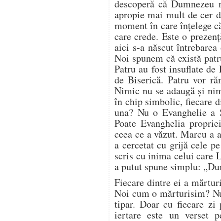
descoperă că Dumnezeu nu
apropie mai mult de cer de
moment în care înțelege c
care crede. Este o prezenț
aici s-a născut întrebarea
Noi spunem că există patr
Patru au fost insuflate de
de Biserică. Patru vor ră
Nimic nu se adaugă și nim
în chip simbolic, fiecare d
una? Nu o Evanghelie a Sc
Poate Evanghelia propriei
ceea ce a văzut. Marcu a a
a cercetat cu grijă cele pe
scris cu inima celui care 
a putut spune simplu: „Du
Fiecare dintre ei a mărturi
Noi cum o mărturisim? Nu
tipar. Doar cu fiecare zi
iertare este un verset p