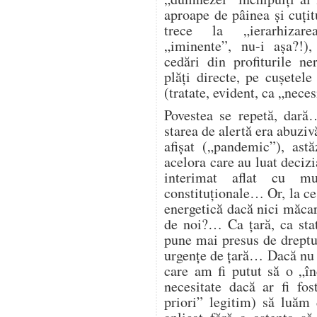
aproape de pâinea și cuțitu
trece la „ierarhizarea
„iminente”, nu-i așa?!),
cedări din profiturile n
plăți directe, pe cușetele
(tratate, evident, ca „nece
Povestea se repetă, dară
starea de alertă era abuzi
afișat („pandemic”), astă
acelora care au luat deciz
interimat aflat cu mu
constituționale… Or, la ce
energetică dacă nici măcar 
de noi?… Ca țară, ca st
pune mai presus de dreptul
urgențe de țară… Dacă nu 
care am fi putut să o „î
necesitate dacă ar fi fos
priori” legitim) să luăm 