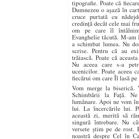
tipografie. Poate că fieca
Dumnezeu o așază în carte
cruce purtată cu nădej
credință decât cele mai fr
om pe care îl întâlnim 
Evanghelie tăcută. M-am î
a schimbat lumea. Nu doa
scrise. Pentru că au ex
trăiască. Poate că aceasta
Nu aceea care s-a petr
ucenicilor. Poate aceea c
fiecărui om care Îl lasă pe
Vom merge la biserică. 
Schimbării la Față. N
lumânare. Apoi ne vom înto
lui. La încercările lui. 
această zi, merită să ră
singură întrebare. Nu câ
versete știm pe de rost. 
noastră despre Cel în C