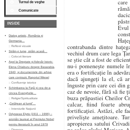
care
Turnul de veghe
rămă
Comunicate
daci
păstr
INSIDE
Evul
const
Dialog artistic, România și
Haţ
Germania…
contrabanda dintre haţeg
::
Reflexii vizuale
vechiul drum care lega Ţa
Străin-n lume, străin acasă…
::
Colocvii literare
se ştie cât a fost de eficie
Apel la Dreptate și Adevăr Istoric:
nu-i pomeneşte numele în
Elena Chiaburu despre Basarabia,
era o fortificaţie în adevăr
1940, și documentele din arhive
dacă ajungeți la el, că ar
care contrazic Raportul Wiesel
::
Confluenţe istorice
înguste prin care cei din 
Schimbarea la Față și cea de-a
caz de nevoie, fără să fie ţi
cincea Evanghelie…
buza prăpastiei Cheilor Cri
::
Religie/Spiritualitate
calcar, fiind foarte abr
„Cetățean al lumii”…
fortificaţiei. Astăzi, ele 
::
Interviurile Naţiunii
Odysseas Elytis (1911 – 1996) –
privelişte ameţitoare. Tu
aromân laureat al Premiului Nobel
apropierea satului Criva
pentru literatură în anul 1979
pe valea râului Merişor. A 
::
Diaspora