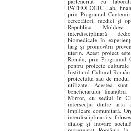
parteneriat cu labora
PATHOLOGIC Lab, finanța
prin Programul Cantemir 
cercetători, medici și o
Republica Moldova î
interdisciplinară dedi
biomedicale în experienț
larg și promovării preve
uterin. Acest proiect este
Român, prin Programul C
pentru proiecte culturale
Institutul Cultural Român
proiectului sau de modul î
utilizate. Acestea sunt
beneficiarului finanțării
Mirror, cu sediul în Cl
intersecția dintre arta 
implicare comunitară. Or
interdisciplinară și folose
dialog și inovare social
reprezentat România l