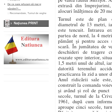
extrasă din împrejurimi,
De ce oare refuzam să mai și
gândim?!…
alocuri înălţimea de 20 me
::
Recomandate
,
Turnul de veghe
Turnul este de plan c
diametrul de 13 metri, ia
Naţiunea PRINT
este tencuit. Intrarea er
partea de nord, la 4 metr
pământ şi pentru acces 
scară. În jumătatea de ve
deschideri de tragere c
evazate spre interior, situ
1,5 metri unul de altul, iar
datorită terenului acci
practicarea în zid a unor 
Anul ridicării sale este
construit la comanda voie
şi având şi rol de punct
secole, turnul de la Criv
1961, după cum informe
aproape cinci secole, tur