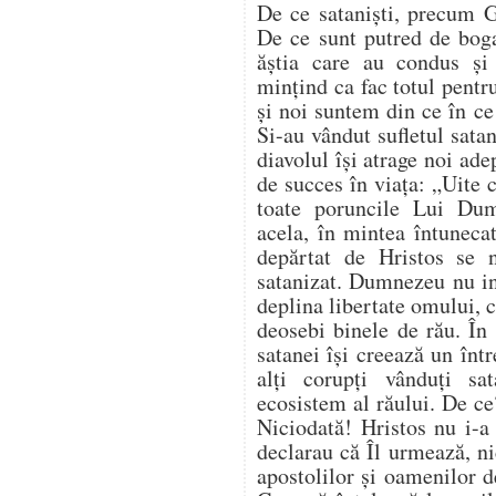
De ce sataniști, precum G
De ce sunt putred de bogaț
ăștia care au condus ș
mințind ca fac totul pentr
și noi suntem din ce în c
Si-au vândut sufletul satan
diavolul își atrage noi ade
de succes în viața: „Uite 
toate poruncile Lui Du
acela, în mintea întuneca
depărtat de Hristos se 
satanizat. Dumnezeu nu in
deplina libertate omului, ci
deosebi binele de rău. În 
satanei își creează un înt
alți corupți vânduți sa
ecosistem al răului. De ce
Niciodată! Hristos nu i-a
declarau că Îl urmează, nic
apostolilor și oamenilor 