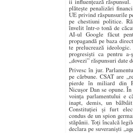
ii influențează răspunsul.
plătește penalizări financ
UE privind răspunsurile p
pe chestiuni politice. R
învelit într-o tonă de căca
AI-ul Google făcut pen
propagandă pe baza direct
te prelucrează ideologic.
progresiști ca pentru a-
„dovezi” răspunsuri date d
Privesc în jur. Parlament
pe cărbune. CSAT are „re
pierde în miliard din 
Nicușor Dan se opune. În
voința parlamentului e c
inapt, demis, un bâlbâit
Constituției și furt ele
condus de un spion german
stăpânii. Toți încalcă legil
declara pe suveraniști „age