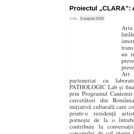
Proiectul „CLARA”: A
Data:
8 august 2026
Arta
întâ
inte
trans
un i
prev
prev
Art
parteneriat cu labora
PATHOLOGIC Lab și finanț
prin Programul Cantemir 
cercetători din Români
inițiativă culturală care 
printr-o rezidență artis
pornește de la o între
contribuie la conversaț
cancerului de col uterin 