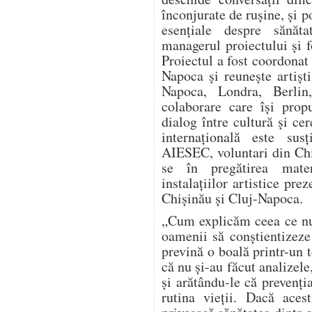
înconjurate de rușine, și 
esențiale despre sănăta
managerul proiectului și 
Proiectul a fost coordonat
Napoca și reunește artiști
Napoca, Londra, Berlin,
colaborare care își pro
dialog între cultură și c
internațională este sus
AIESEC, voluntari din Chi
se în pregătirea materi
instalațiilor artistice prez
Chișinău și Cluj-Napoca.
„Cum explicăm ceea ce nu
oamenii să conștientizeze
prevină o boală printr-un 
că nu și-au făcut analizele
și arătându-le că prevenți
rutina vieții. Dacă aces