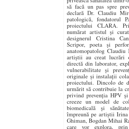
privească sănătatea dintr-o
să facă un pas spre prev
declară Dr. Claudiu Mir
patologică, fondatorul
proiectului CLARA. Pri
numărat artistul și cura
designerul Cristina Can
Scripor, poeta și perf
anatomopatolog Claudiu M
artiștii au creat lucrări
directă din laborator, expl
vulnerabilitate și preve
originale și instalații col
proiectului. Dincolo de d
urmărit să contribuie la c
privind prevenția HPV și
creeze un model de cola
biomedicală și sănătat
împreună pe artiștii Irin
Ghiman, Bogdan Mihai Rad
care vor explora, prin 