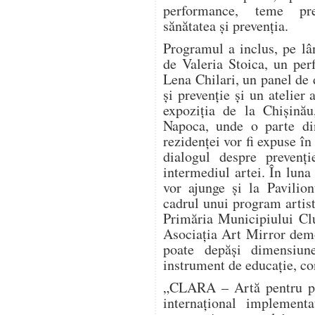
performance, teme pre
sănătatea și prevenția.
Programul a inclus, pe lâ
de Valeria Stoica, un pe
Lena Chilari, un panel de d
și prevenție și un atelier 
expoziția de la Chișinău
Napoca, unde o parte din
rezidenței vor fi expuse în
dialogul despre prevenți
intermediul artei. În luna
vor ajunge și la Pavilio
cadrul unui program artist
Primăria Municipiului Clu
Asociația Art Mirror dem
poate depăși dimensiun
instrument de educație, co
„CLARA – Artă pentru pre
internațional implement