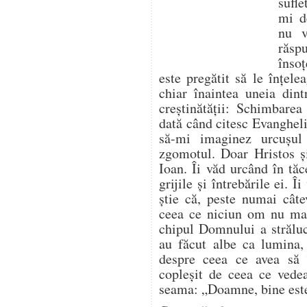
sufle
mi d
nu v
răsp
însoț
este pregătit să le înțele
chiar înaintea uneia dint
creștinătății: Schimbare
dată când citesc Evangheli
să-mi imaginez urcușu
zgomotul. Doar Hristos și
Ioan. Îi văd urcând în tă
grijile și întrebările ei. 
știe că, peste numai câte
ceea ce niciun om nu mai
chipul Domnului a străluc
au făcut albe ca lumina,
despre ceea ce avea să î
copleșit de ceea ce vedea
seama: „Doamne, bine est