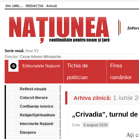
Din 1881…
REDACȚIA
Arhivă
Serie nouă
, Anul XV
Director:
Cezar Adonis Mihalache
Tichia de
Firea
Editorialele Națiunii
politician
românilor
Reflexii vizuale
1 iunie 
Arhiva zilnică:
Colocvii literare
Confluenţe istorice
„Crivadia”, turnul 
Religie/Spiritualitate
Interviurile Naţiunii
Data:
9 august 2026
Diaspora
Aţi c