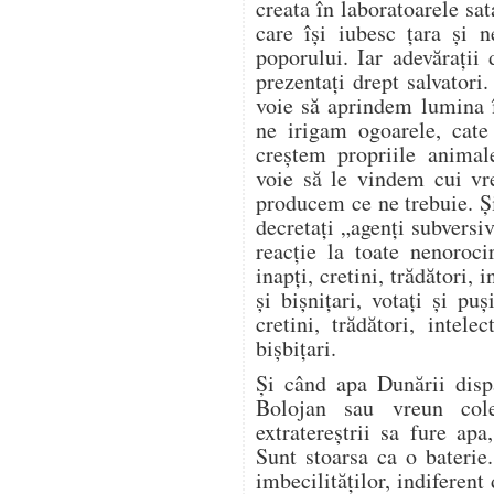
creata în laboratoarele sa
care își iubesc țara și 
poporului. Iar adevărați
prezentați drept salvatori
voie să aprindem lumina 
ne irigam ogoarele, cat
creștem propriile anima
voie să le vindem cui vr
producem ce ne trebuie. Și
decretați „agenți subversiv
reacție la toate nenoroci
inapți, cretini, trădători, i
și bișnițari, votați și puș
cretini, trădători, intelec
bișbițari.
Și când apa Dunării disp
Bolojan sau vreun cole
extratereștrii sa fure ap
Sunt stoarsa ca o baterie
imbecilităților, indiferent