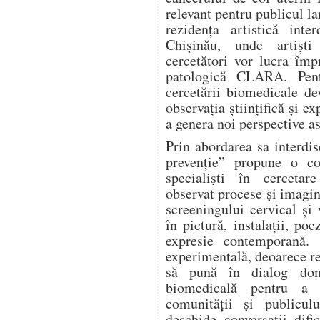
relevant pentru publicul la
rezidența artistică inte
Chișinău, unde artiști
cercetători vor lucra îm
patologică CLARA. Pentr
cercetării biomedicale de
observația științifică și ex
a genera noi perspective as
Prin abordarea sa interd
prevenție” propune o col
specialiști în cercetar
observat procese și imagin
screeningului cervical și
în pictură, instalații, po
expresie contemporană. 
experimentală, deoarece re
să pună în dialog dome
biomedicală pentru a 
comunității și publicu
deschide conversații difi