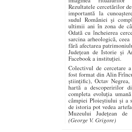
imaginea ritualurilor 
Rezultatele cercetărilor de
importantă la cunoaștere
sudul României și comple
ultimii ani în zona de câ
Odată cu încheierea cercet
sarcina arheologică, ceea 
fără afectarea patrimoniu
Județean de Istorie și A
Facebook a instituției.
Colectivul de cercetare 
fost format din Alin Frînc
științific), Octav Negre
hartă a descoperirilor d
completa evoluția uman
câmpiei Ploieștiului și a 
de istoria pot vedea artef
Muzeului Județean de I
(George V. Grigore)