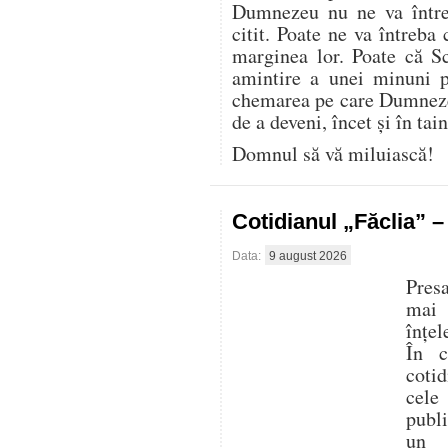
Dumnezeu nu ne va între
citit. Poate ne va întreba 
marginea lor. Poate că S
amintire a unei minuni p
chemarea pe care Dumnezeu
de a deveni, încet și în tai
Domnul să vă miluiască!
Cotidianul „Făclia” 
Data:
9 august 2026
Presa
mai
înțel
În c
cotid
cele
publ
un 