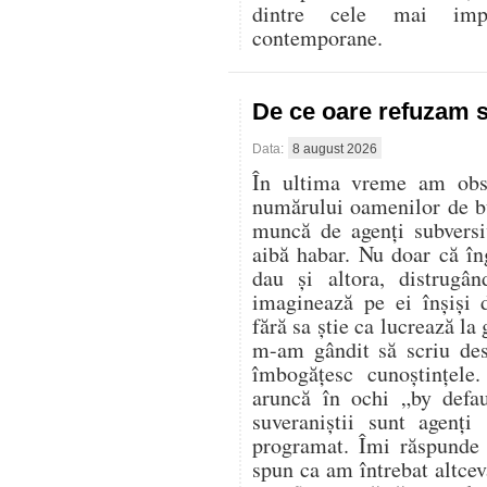
dintre cele mai imp
contemporane.
De ce oare refuzam 
Data:
8 august 2026
În ultima vreme am obser
numărului oamenilor de bu
muncă de agenți subversi
aibă habar. Nu doar că în
dau și altora, distrugân
imaginează pe ei înșiși 
fără sa știe ca lucrează la
m-am gândit să scriu des
îmbogățesc cunoștințele
aruncă în ochi „by defa
suveraniștii sunt agenți
programat. Îmi răspunde 
spun ca am întrebat altcev