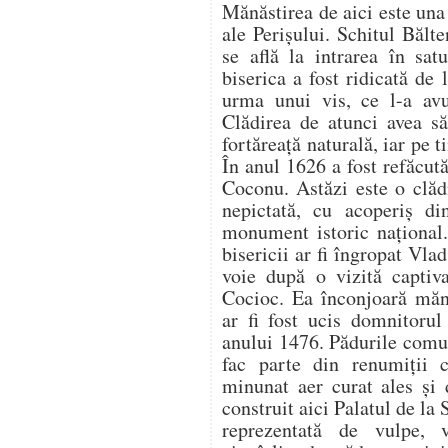
Mănăstirea de aici este una
ale Perișului. Schitul Bălte
se află la intrarea în sa
biserica a fost ridicată d
urma unui vis, ce l-a avut
Clădirea de atunci avea s
fortăreață naturală, iar pe 
În anul 1626 a fost refăcut
Coconu. Astăzi este o clădi
nepictată, cu acoperiș di
monument istoric național
bisericii ar fi îngropat Vla
voie după o vizită captiva
Cocioc. Ea înconjoară mănă
ar fi fost ucis domnitorul
anului 1476. Pădurile comu
fac parte din renumiții c
minunat aer curat ales și 
construit aici Palatul de la 
reprezentată de vulpe, ve