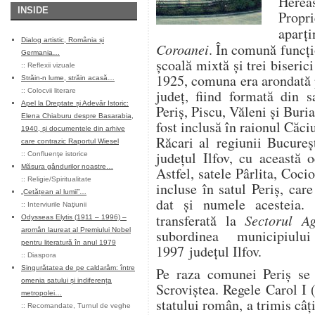
Here
INSIDE
Propr
aparț
Dialog artistic, România și
Coroanei
. În comună funcț
Germania…
școală mixtă și trei biseric
::
Reflexii vizuale
1925, comuna era arondată 
Străin-n lume, străin acasă…
::
Colocvii literare
județ, fiind formată din s
Apel la Dreptate și Adevăr Istoric:
Periș, Piscu, Văleni și Bur
Elena Chiaburu despre Basarabia,
fost inclusă în raionul Căci
1940, și documentele din arhive
Răcari al regiunii Bucureș
care contrazic Raportul Wiesel
județul Ilfov, cu această 
::
Confluenţe istorice
Măsura gândurilor noastre…
Astfel, satele Pârlita, Coci
::
Religie/Spiritualitate
incluse în satul Periș, car
„Cetățean al lumii”…
dat și numele acesteia.
::
Interviurile Naţiunii
transferată la
Sectorul Ag
Odysseas Elytis (1911 – 1996) –
aromân laureat al Premiului Nobel
subordinea municipiul
pentru literatură în anul 1979
1997 județul Ilfov.
::
Diaspora
Singurătatea de pe caldarâm: între
Pe raza comunei Periș se 
omenia satului și indiferența
Scroviștea. Regele Carol I 
metropolei…
statului român, a trimis câț
::
Recomandate
,
Turnul de veghe