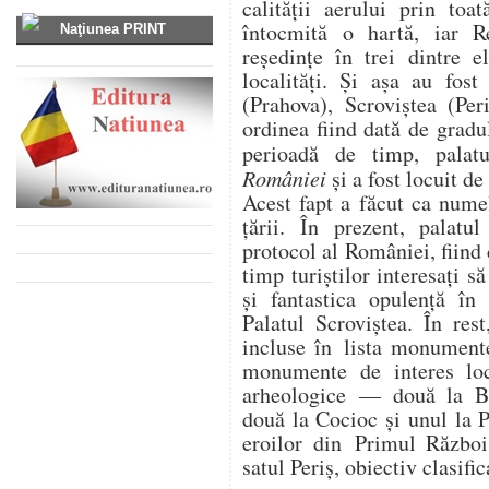
calității aerului prin toa
întocmită o hartă, iar R
Naţiunea PRINT
reședințe în trei dintre e
localități. Și așa au fost
(Prahova), Scroviștea (Per
ordinea fiind dată de gradu
perioadă de timp, palat
României
și a fost locuit d
Acest fapt a făcut ca numel
țării. În prezent, palatu
protocol al României, fiind
timp turiștilor interesați s
și fantastica opulență în
Palatul Scroviștea. În res
incluse în lista monumente
monumente de interes loca
arheologice — două la Băl
două la Cocioc și unul la 
eroilor din Primul Război 
satul Periș, obiectiv clasif