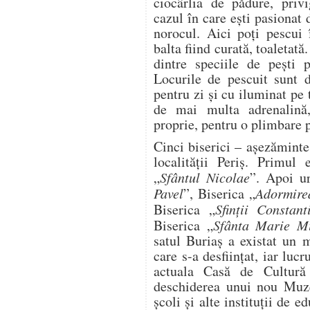
ciocârlia de pădure, privi
cazul în care ești pasionat d
norocul. Aici poți pescui 
balta fiind curată, toaletată
dintre speciile de pești 
Locurile de pescuit sunt 
pentru zi și cu iluminat pe
de mai multa adrenalină,
proprie, pentru o plimbare p
Cinci biserici – așezăminte
localității Periș. Primul
„
Sfântul Nicolae
”. Apoi u
Pavel
”, Biserica „
Adormire
Biserica „
Sfinții Constan
Biserica „
Sfânta Marie M
satul Buriaș a existat un 
care s-a desființat, iar luc
actuala Casă de Cultură
deschiderea unui nou Muzeu
școli și alte instituții de e