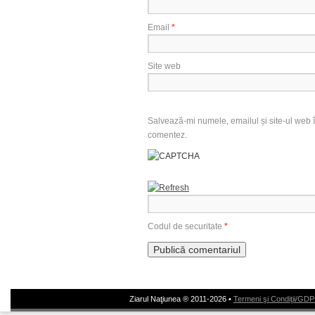
Email
*
Site web
Salvează-mi numele, emailul și site-ul web î
comentez.
Codul de securitate
*
Ziarul Naţiunea ® 2011-2026 •
Termeni şi Condiţii/GD