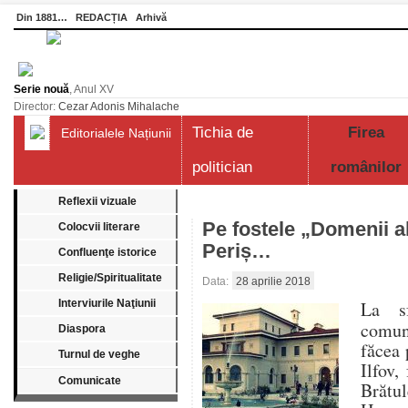
Din 1881…
REDACȚIA
Arhivă
Serie nouă
, Anul XV
Director:
Cezar Adonis Mihalache
Tichia de
Firea
Editorialele Națiunii
politician
românilor
Reflexii vizuale
Pe fostele „Domenii a
Colocvii literare
Periș…
Confluenţe istorice
Religie/Spiritualitate
Data:
28 aprilie 2018
Interviurile Naţiunii
La sf
comun
Diaspora
făcea 
Turnul de veghe
Ilfov,
Comunicate
Brătul