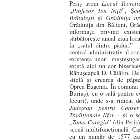
Periș avem
Liceul Teoreti
„
Profesor Ion Niță
”, Ș
co
Brătulești
și
Grădinița nr
Grădinița din Bălteni, Gră
informații privind exist
sărbătorește anual ziua loca
în „satul dintre păduri” –
central administrativ al co
existența unor meșteșugari 
există aici un cor biseric
Răbuşeapcă D. Cătălin. De
sticlă și crearea de păpu
Oprea Eugenia. În comuna 
Buriaș), cu o sală pentru 
locuri), unde s-a ridicat 
Județean pentru Conser
Tradiționale Ilfov
– și o sc
„
Toma Caragiu
” (din Periș
scenă multifuncțională. C
cu un număr de 1577 ex