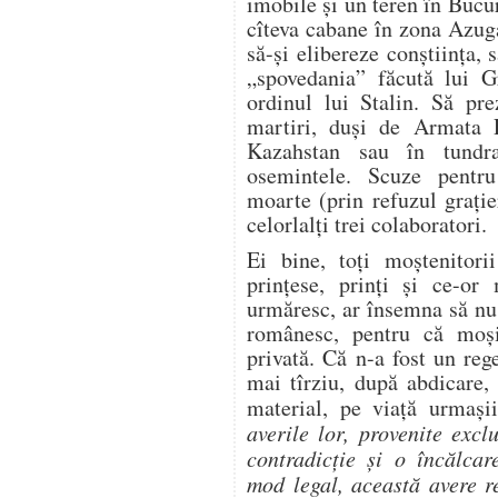
imobile şi un teren în Bucur
cîteva cabane în zona Azuga
să-şi elibereze conştiinţa,
„spovedania” făcută lui G
ordinul lui Stalin. Să pre
martiri, duşi de Armata 
Kazahstan sau în tundr
osemintele. Scuze pentr
moarte (prin refuzul graţi
celorlalţi trei colaboratori.
Ei bine, toţi moştenitorii
prinţese, prinţi şi ce-or
urmăresc, ar însemna să n
românesc, pentru că moşii
privată. Că n-a fost un reg
mai tîrziu, după abdicare, 
material, pe viaţă urmaşii
averile lor, provenite exc
contradicţie şi o încălcar
mod legal, această avere r