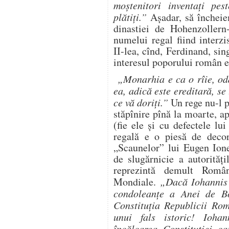
moştenitori inventaţi pes
plătiţi.”
Aşadar, să încheiem
dinastiei de Hohenzollern-
numelui regal fiind interz
II-lea, cînd, Ferdinand, sin
interesul poporului român 
„Monarhia e ca o rîie, oda
ea, adică este ereditară, se t
ce vă doriţi.”
Un rege nu-l po
stăpînire pînă la moarte, a
(fie ele și cu defectele lu
regală e o piesă de decor 
„Scaunelor” lui Eugen Ione
de slugărnicie a autorităţ
reprezintă demult Româ
Mondiale.
„Dacă Iohannis 
condoleanţe a Anei de B
Constituţia Republicii Rom
unui fals istoric! Ioha
încălcarea Constituţiei c