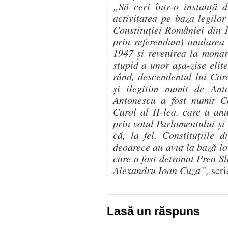
„Să ceri într-o instanţă 
activitatea pe baza legilo
Constituţiei României din 
prin referendum) anularea 
1947 şi revenirea la mona
stupid a unor aşa-zise elit
rând, descendentul lui Caro
şi ilegitim numit de Anto
Antonescu a fost numit C
Carol al II-lea, care a an
prin votul Parlamentului şi
că, la fel, Constituţiile 
deoarece au avut la bază lo
care a fost detronat Prea S
Alexandru Ioan Cuza”,
scri
Lasă un răspuns