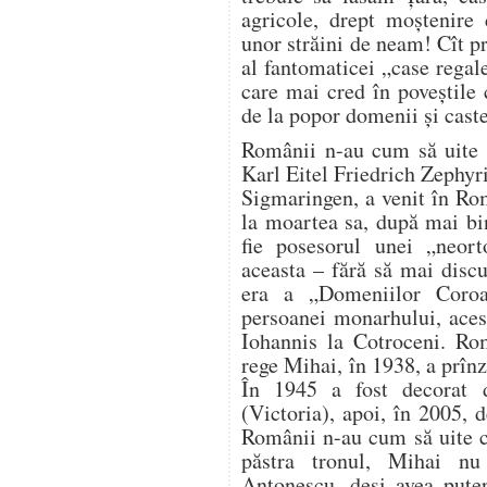
agricole, drept moştenire 
unor străini de neam! Cît p
al fantomaticei „case regale
care mai cred în poveştile 
de la popor domenii şi caste
Românii n-au cum să uite c
Karl Eitel Friedrich Zephy
Sigmaringen, a venit în Ro
la moartea sa, după mai bi
fie posesorul unei „neort
aceasta – fără să mai disc
era a „Domeniilor Coroan
persoanei monarhului, aces
Iohannis la Cotroceni. Ro
rege Mihai, în 1938, a prînz
În 1945 a fost decorat 
(Victoria), apoi, în 2005, 
Românii n-au cum să uite că,
păstra tronul, Mihai nu
Antonescu, deşi avea puter