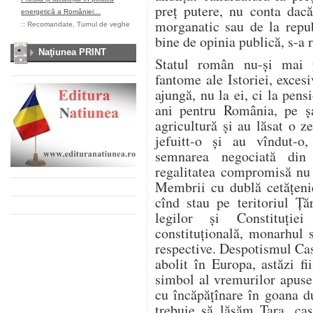
preţ putere, nu conta dacă
energetică a României…
morganatic sau de la repub
::
Recomandate
,
Turnul de veghe
bine de opinia publică, s-a r
Naţiunea PRINT
Statul român nu-şi mai p
fantome ale Istoriei, excesi
ajungă, nu la ei, ci la pen
ani pentru România, pe şan
agricultură şi au lăsat o 
jefuitt-o şi au vîndut-o
semnarea negociată din
regalitatea compromisă nu 
Membrii cu dublă cetăţenie
cînd stau pe teritoriul Ţă
legilor şi Constituţi
constituţională, monarhul 
respective. Despotismul Ca
abolit în Europa, astăzi f
simbol al vremurilor apuse,
cu încăpăţînare în goana du
trebuie să lăsăm Ţara, cast