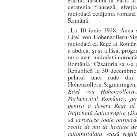
Parma, născută la Paris la
cetăţenia franceză, elveţi
niciodată cetăţenia română 
Română.
„La 10 iunie 1948, Anna s
Eitel von Hohenzollern-Sig
niciodată ca Rege al Românie
a abdicat şi şi-a lăsat prog
nu a avut niciodată coroan
România! Căsătoria sa s-a 
Republică la 30 decembrie 
palatul unei rude din
Hohenzollern-Sigmaringen,
Eitel von Hohenzollern
Parlamentul României, jur
pentru a deveni Rege al
Naţională Anticorupţie (D.N
să cerceteze toate retroced
zecile de mii de hectare de
autointitulata «casă regal