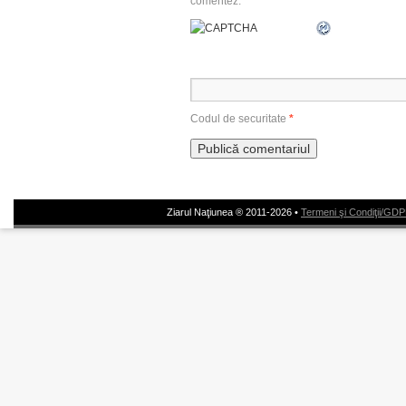
comentez.
Codul de securitate
*
Ziarul Naţiunea ® 2011-2026 •
Termeni şi Condiţii/GD