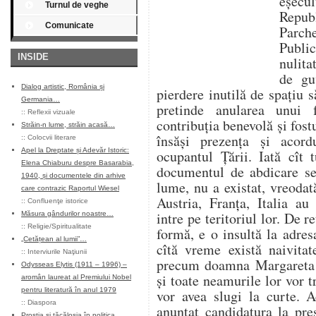
eşecul
Turnul de veghe
Repu
Comunicate
Parch
Publi
INSIDE
nulita
de gu
Dialog artistic, România și
pierdere inutilă de spaţiu 
Germania…
pretinde anularea unui 
::
Reflexii vizuale
contribuţia benevolă şi fost
Străin-n lume, străin acasă…
însăşi prezenţa și acor
::
Colocvii literare
Apel la Dreptate și Adevăr Istoric:
ocupantul Țării. Iată cît 
Elena Chiaburu despre Basarabia,
documentul de abdicare sem
1940, și documentele din arhive
lume, nu a existat, vreoda
care contrazic Raportul Wiesel
Austria, Franţa, Italia au
::
Confluenţe istorice
intre pe teritoriul lor. De 
Măsura gândurilor noastre…
::
Religie/Spiritualitate
formă, e o insultă la adre
„Cetățean al lumii”…
cîtă vreme există naivitat
::
Interviurile Naţiunii
precum doamna Margareta 
Odysseas Elytis (1911 – 1996) –
şi toate neamurile lor vor t
aromân laureat al Premiului Nobel
pentru literatură în anul 1979
vor avea slugi la curte. 
::
Diaspora
anunţat candidatura la pre
Prostia și tăcăloșia în politica