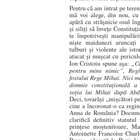
Pentru că am intrat pe tere
mă voi alege, din nou, cu 
apără cu străşnicie osul în
şi siliți să înveţe Constituţ
te împotriveşti manipulări
nişte maidanezi aruncaţi
tulburi şi violente ale isto
atacat şi muşcat cu periculo
Ion Cristoiu spune aşa:
„Ca
pentru mine nimic”, Regi
fostului Rege Mihai. Nici m
domnie constituţională a
soţia lui Mihai după Abd
Deci, tovarăşi „mișcători pe
cine a încoronat-o ca reg
Anna de România? Documen
clarifică definitiv statutul
prinţese moştenitoare, Ma
Antoinette Francoise Charl