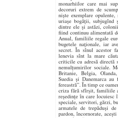
monarhiilor care mai supr
decoruri extrem de scump
nişte exemplare opulente, 
uriaşe bogăţii, subjugînd 
dintre ele şi astăzi, colon
fiind continuu alimentată d
Anual, familiile regale eu
bugetele naţionale, iar av
secret. În sînul acestor fa
lenevia sînt la mare căuta
criticile cu adresă directă
nemulţumirilor sociale. M
Britanie, Belgia, Olanda
Suedia şi Danemarca au f
fereastră”. În timp ce oamen
criza fără sfîrşit, familiile
reşedinţe în care locuiesc 
speciale, servitori, gărzi, b
armatele de trepăduşi de 
pardon, încornorate, aceşti