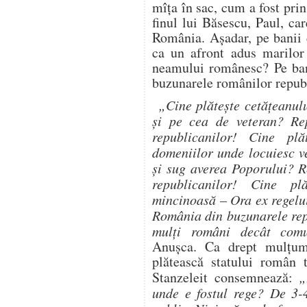
mîţa în sac, cum a fost prins
finul lui Băsescu, Paul, ca
România. Aşadar, pe banii c
ca un afront adus marilor 
neamului românesc? Pe ban
buzunarele românilor repub
„Cine plăteşte cetăţeanulu
şi pe cea de veteran? Re
republicanilor! Cine plăt
domeniilor unde locuiesc v
şi sug averea Poporului? 
republicanilor! Cine pl
mincinoasă – Ora ex regelu
România din buzunarele rep
mulţi români decât comun
Anuşca. Ca drept mulţumi
plătească statului român t
Stanzeleit consemnează:
„
unde e fostul rege? De 3-