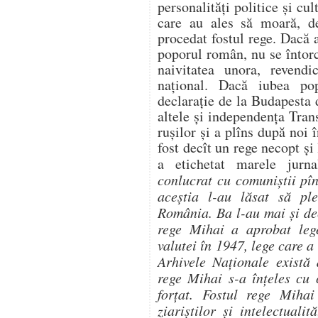
personalităţi politice şi cult
care au ales să moară, d
procedat fostul rege. Dacă 
poporul român, nu se întorc
naivitatea unora, revendi
naţional. Dacă iubea p
declaraţie de la Budapesta 
altele şi independenţa Tran
ruşilor şi a plîns după noi 
fost decît un rege necopt şi
a etichetat marele jurn
conlucrat cu comuniştii pîn
aceştia l-au lăsat să pl
România. Ba l-au mai şi dec
rege Mihai a aprobat lege
valutei în 1947, lege care a
Arhivele Naţionale există 
rege Mihai s-a înţeles cu 
forţat. Fostul rege Mihai
ziariştilor şi intelectualit