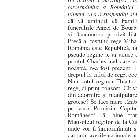
guvernămînt a României 
nimeni ca s-a suspendat si
că vă amintiţi că Famili
funeraliile Annei de Bourb
şi Danemarca, potrivit lis
Presă al fostului rege Miha
România este Republică, ia
pseudo-regine le-ar aduce 
prinţul Charles, cel care a
noastră, n-a fost prezent.
dreptul la titlul de rege, d
Nici soţul reginei Elisabe
rege, ci prinţ consort. Cît vă
din adormire şi manipulare
grotesc? Se face mare tămb
pe care Primăria Capita
Românesc! Păi, bine, fraţ
Mausoleul regilor de la Cu
unde vor fi înmormîntaţi s
capturat averile naţionale, n