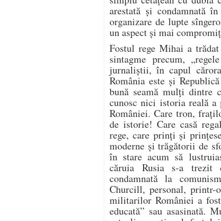
arestată şi condamnată în 
organizare de lupte sîngero
un aspect şi mai compromiţă
Fostul rege Mihai a trădat
sintagme precum, „regele
jurnaliştii, în capul căro
România este şi Republică 
bună seamă mulţi dintre c
cunosc nici istoria reală a
României. Care tron, fraţil
de istorie! Care casă reg
rege, care prinţi şi prinţes
moderne şi trăgătorii de sfo
în stare acum să lustruias
căruia Rusia s-a trezit
condamnată la comunism 
Churcill, personal, printr-o
militarilor României a fost
educată” sau asasinată. Mu