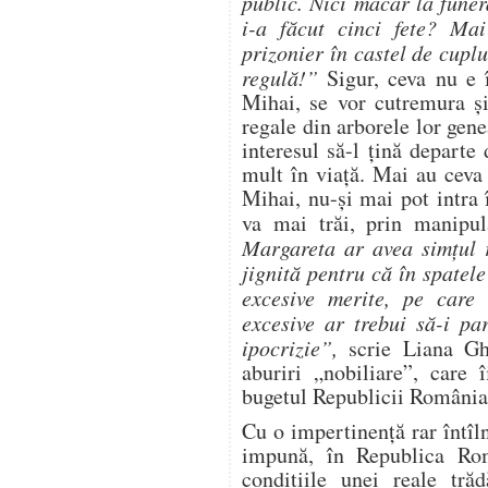
public. Nici măcar la funer
i-a făcut cinci fete? Ma
prizonier în castel de cup
regulă!”
Sigur, ceva nu e 
Mihai, se vor cutremura şi
regale din arborele lor gene
interesul să-l ţină departe
mult în viaţă. Mai au ceva
Mihai, nu-şi mai pot intra î
va mai trăi, prin manipu
Margareta ar avea simţul re
jignită pentru că în spatel
excesive merite, pe care 
excesive ar trebui să-i pa
ipocrizie”,
scrie Liana Ghi
aburiri „nobiliare”, care 
bugetul Republicii România
Cu o impertinenţă rar întîln
impună, în Republica Rom
condiţiile unei reale trăd