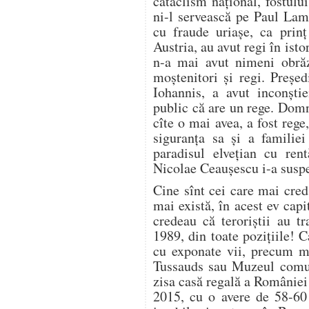
cataclism naţional, fostulu
ni-l servească pe Paul Lam
cu fraude uriaşe, ca prin
Austria, au avut regi în ist
n-a mai avut nimeni obrăz
moştenitori şi regi. Preşe
Iohannis, a avut inconşti
public că are un rege. Dom
cîte o mai avea, a fost rege
siguranţa sa şi a familiei
paradisul elveţian cu rent
Nicolae Ceauşescu i-a susp
Cine sînt cei care mai cred 
mai există, în acest ev capi
credeau că teroriştii au tr
1989, din toate poziţiile! 
cu exponate vii, precum m
Tussauds sau Muzeul comuni
zisa casă regală a României
2015, cu o avere de 58-60 