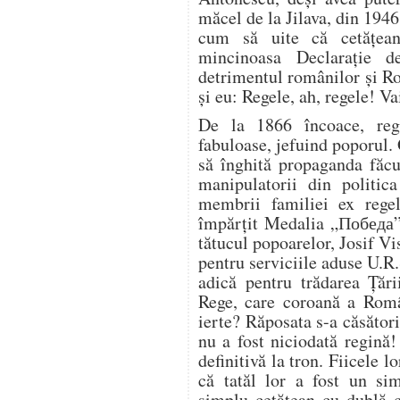
măcel de la Jilava, din 194
cum să uite că cetăţea
mincinoasa Declaraţie 
detrimentul românilor şi R
şi eu: Regele, ah, regele! Va
De la 1866 încoace, regi
fabuloase, jefuind poporul. 
să înghită propaganda făcu
manipulatorii din politi
membrii familiei ex rege
împărţit Medalia „Победа” 
tătucul popoarelor, Josif V
pentru serviciile aduse U.R
adică pentru trădarea Ţări
Rege, care coroană a Româ
ierte? Răposata s-a căsător
nu a fost niciodată regină
definitivă la tron. Fiicele l
că tatăl lor a fost un sim
simplu cetăţean cu dublă ce