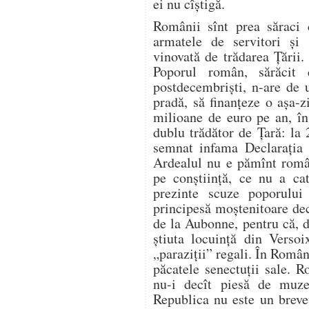
ei nu cîştigă.
Românii sînt prea săraci 
armatele de servitori şi 
vinovată de trădarea Ţării.
Poporul român, sărăcit 
postdecembrişti, n-are de 
pradă, să finanţeze o aşa-
milioane de euro pe an, în 
dublu trădător de Ţară: la
semnat infama Declaraţia 
Ardealul nu e pămînt român
pe conştiinţă, ce nu a ca
prezinte scuze poporulu
principesă moştenitoare decî
de la Aubonne, pentru că, d
ştiuta locuinţă din Versoi
„paraziţii” regali. În Român
păcatele senectuţii sale. 
nu-i decît piesă de muze
Republica nu este un breve