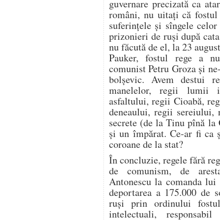
guvernare precizată ca ata
români, nu uitaţi că fostu
suferinţele şi sîngele celo
prizonieri de ruşi după cata
nu făcută de el, la 23 augus
Pauker, fostul rege a nu
comunist Petru Groza şi ne
bolşevic. Avem destui re
manelelor, regii lumii in
asfaltului, regii Cioabă, regi
deneaului, regii sereiului, 
secrete (de la Tinu pînă la 
şi un împărat. Ce-ar fi ca ş
coroane de la stat?
În concluzie, regele fără reg
de comunism, de aresta
Antonescu la comanda lui S
deportarea a 175.000 de so
ruşi prin ordinului fost
intelectuali, responsabi