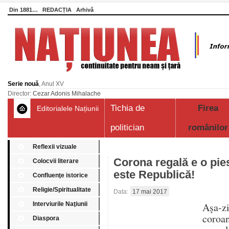
Din 1881…
REDACȚIA
Arhivă
Serie nouă
, Anul XV
Director:
Cezar Adonis Mihalache
Tichia de
Firea
Editorialele Națiunii
politician
românilor
Reflexii vizuale
Corona regală e o pi
Colocvii literare
este Republică!
Confluenţe istorice
Religie/Spiritualitate
Data:
17 mai 2017
Interviurile Naţiunii
Aşa-z
coroa
Diaspora