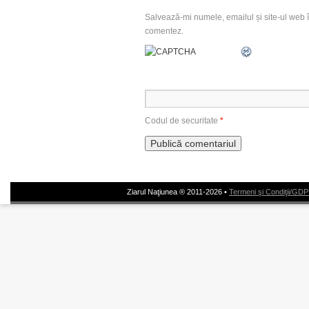
Salvează-mi numele, emailul și site-ul web î
comentez.
Codul de securitate
*
Ziarul Naţiunea ® 2011-2026 •
Termeni şi Condiţii/GD