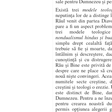
sale pentru Dumnezeu și pe
Există trei
modele teolo
neputința lor de a distinge
Răul venit din partea Diavo
pare a fi un aspect problem
trei modele teologice 
nondualismul hindus și bud
simplu drept cealaltă faț
trebuie să fie și moarte, d
întâlnim și descreștere, da
cunoștință și cu distrugere
Rău și Bine este privită d
despre care ne place să cr
nouă niște convingeri. Aceas
numitele secte creștine, 
creștini și teologi o erezie
este distinct de Bine, da
Dumnezeu. Pentru a ne înzes
pentru crearea noastră d
permis opțiunea alegerii g