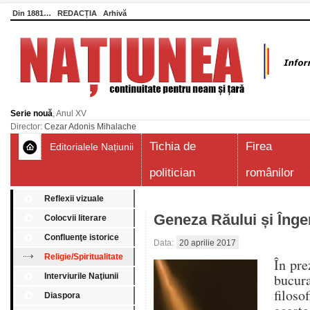
Din 1881…
REDACȚIA
Arhivă
Serie nouă
, Anul XV
Director:
Cezar Adonis Mihalache
Tichia de
Firea
Editorialele Națiunii
politician
românilor
Reflexii vizuale
Geneza Răului și Înge
Colocvii literare
Confluenţe istorice
Data:
20 aprilie 2017
Religie/Spiritualitate
În pre
bucura
Interviurile Naţiunii
filos
Diaspora