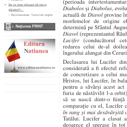
(perioada intertestament
De ce oare refuzam să mai și
Diabolos
și
Diabolus
, evol
gândim?!…
actuală de
Diavol
provine î
::
Recomandate
,
Turnul de veghe
morfemelor de origine eb
determină pe Sfântul August
Naţiunea PRINT
Diavol
(reprezentantul Răulu
Lucifer
(conducătorul cet
redarea celui de-al doilea
îngerului alungat din Ceruri
Declasarea lui Lucifer din
considerată a fi efectul re
de concretizare a celui mai
Hristos, lui Lucifer, în ba
pentru a săvârși acest act
furia de năstăvilit l-a orb
să se nască dintr-o ființ
comparație cu el, Lucifer 
în rang și mai desăvârșită 
Tatălui. Lucifer a clasat 
deoarece el sperase în tot