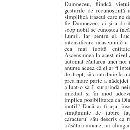
Dumnezeu, fiindcă viețui
gesturile de recunoștință 
simplifică traseul care ne 
fie Dumnezeu, ci și-a dorit
scop nobil se cunoștea încă
Lumii. Iar pentru el, Luc
intensificare neasemuită a 
cea mai iubită entitat
Ascensiunea la acest nivel 
automat căutarea unei noi i
anume aceea că el ar fi int
de drept, să contribuie la mâ
prea mare parte a nădejdei s
a luat-o să îl surprindă ne
imediat și în mod adecvat
implica posibilitatea ca Dia
inutil? Dacă ar fi așa, în
simțăminte de iubire f
caracterul său descris ca f
trăsături umane, iar alungar