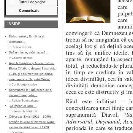
aceste
Turnul de veghe
care 
Comunicate
palpa
care 
INSIDE
anumi
convingerii că Dumnezeu est
Dialog artistic, România și
trebui să ne imaginăm că ex
Germania…
același loc și să dețină ac
::
Reflexii vizuale
tins să își unifice ideile
Străin-n lume, străin acasă…
aparte, renunțând la aspec
::
Colocvii literare
Apel la Dreptate și Adevăr Istoric:
totul, și reducându-le plural
Elena Chiaburu despre Basarabia,
în timp ce credința în val
1940, și documentele din arhive
ideea divinității, cea în va
care contrazic Raportul Wiesel
divinități demonice concep
::
Confluenţe istorice
ceea ce este distructiv și i
Schimbarea la Față și cea de-a
cincea Evanghelie…
Răul este înfățișat – î
::
Religie/Spiritualitate
concretizarea unei ființe ca
„Cetățean al lumii”…
::
Interviurile Naţiunii
supranumită Diavol,
(S
Odysseas Elytis (1911 – 1996) –
Adversarul, Dușmanul, Acu
aromân laureat al Premiului Nobel
perioada în care se traduc
pentru literatură în anul 1979
::
Diaspora