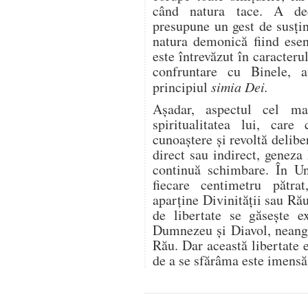
când natura tace. A decl
presupune un gest de susți
natura demonică fiind esen
este întrevăzut în caracteru
confruntare cu Binele, a
principiul
simia Dei.
Așadar, aspectul cel m
spiritualitatea lui, car
cunoaștere și revoltă delibe
direct sau indirect, geneza 
continuă schimbare. În Un
fiecare centimetru pătra
aparține Divinității sau Ră
de libertate se găsește ex
Dumnezeu și Diavol, neangaj
Rău. Dar această libertate e
de a se sfărâma este imensă