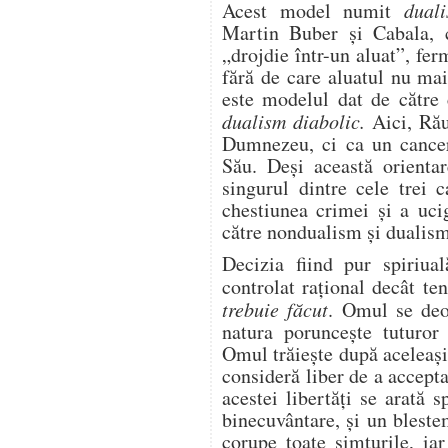
Acest model numit
duali
Martin Buber și Cabala, 
„drojdie într-un aluat”, fe
fără de care aluatul nu ma
este modelul dat de către 
dualism diabolic.
Aici, Răul
Dumnezeu, ci ca un cancer 
Său. Deși această orientar
singurul dintre cele trei
chestiunea crimei și a uci
către nondualism și dualism
Decizia fiind pur spiriua
controlat rațional decât te
trebuie făcut
. Omul se deo
natura poruncește tuturor
Omul trăiește după aceleași r
consideră liber de a accept
acestei libertăți se arată s
binecuvântare, și un bleste
corupe toate simțurile, iar