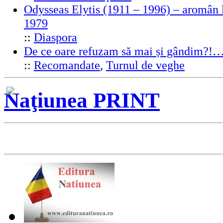
Odysseas Elytis (1911 – 1996) – aromân l
1979
::
Diaspora
De ce oare refuzam să mai și gândim?!
::
Recomandate
,
Turnul de veghe
Naţiunea PRINT