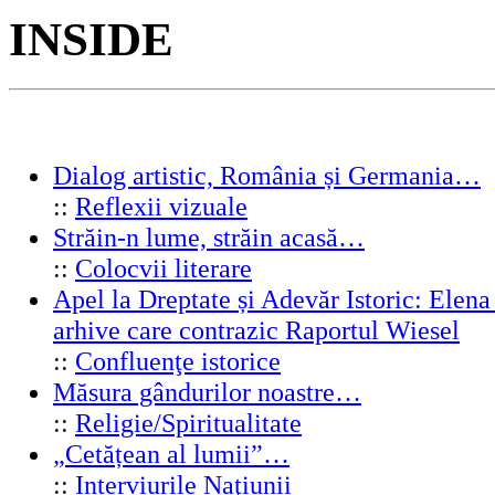
INSIDE
Dialog artistic, România și Germania…
::
Reflexii vizuale
Străin-n lume, străin acasă…
::
Colocvii literare
Apel la Dreptate și Adevăr Istoric: Elen
arhive care contrazic Raportul Wiesel
::
Confluenţe istorice
Măsura gândurilor noastre…
::
Religie/Spiritualitate
„Cetățean al lumii”…
::
Interviurile Naţiunii