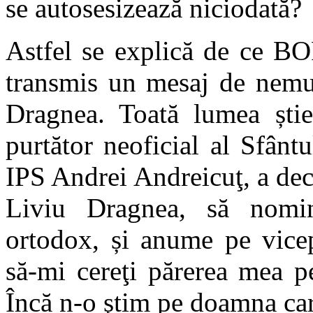
se autosesizează niciodată?
Astfel se explică de ce BO
transmis un mesaj de nemul
Dragnea. Toată lumea ști
purtător neoficial al Sfânt
IPS Andrei Andreicuţ, a decl
Liviu Dragnea, să nomi
ortodox, și anume pe vice
să-mi cereţi părerea mea p
Încă n-o ştim pe doamna car