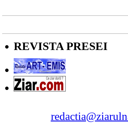
REVISTA PRESEI
Ziarul Naţiunea ® 2011-2
Contact:
redactia@ziaruln
pre