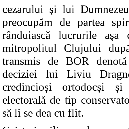
cezarului şi lui Dumneze
preocupăm de partea spir
rânduiască lucrurile aş
mitropolitul Clujului du
transmis de BOR denotă f
deciziei lui Liviu Drag
credincioși ortodocși ș
electorală de tip conservato
să li se dea cu flit.