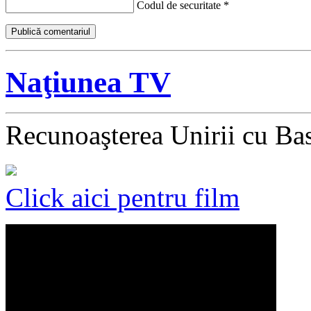
Codul de securitate
*
Naţiunea TV
Recunoaşterea Unirii cu Ba
Click aici pentru film