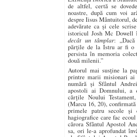
de altfel, certă se dovede
noastre, după cum voi ară
despre Iisus Mântuitorul, d
adevărate ca şi cele scris
istoricul Josh Mc Dowell î
decât un tâmplar
: „Dacă 
părţile de la Istru ar fi 
persista în memoria colec
două milenii.”
Autorul mai susţine la pa
printre marii misionari ai 
numără şi Sfântul Andrei
apostoli ai Domnului, a c
cărţile Noului Testament,
(Marcu 16, 20), confirmată î
primele patru secole şi 
hagiografice care fac ecoul
cărora Sfântul Apostol And
sa, ori le-a aprofundat înv