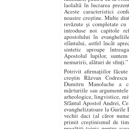
laolaltă în lucrarea prezen
Aceste caracteristici conf
noastre creştine. Multe dint
revăzute şi completate cu 
introduse noi capitole ref
apostolului în evangheliil
sfântului, astfel încât apr
sintetic aproape întreag
Apostolul lupilor, suntem
nemuririi, alături de sfinţi.”
Potrivit afirmaţiilor făcute
creştin Răzvan Codrescu 
Dumitru Manolache a ce
mărturiile sau argumentele s
arheologice, lingvistice, mit
Sfântul Apostol Andrei, Cel
evanghelizatoare la Gurile 
vechii daci (al căror nume
primit creştinismul de tim
pregătiţi tainic pentru ace