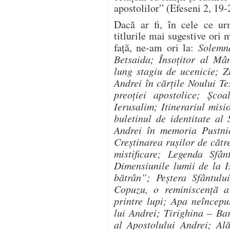
apostolilor” (Efeseni 2, 19-
Dacă ar fi, în cele ce ur
titlurile mai sugestive ori
faţă, ne-am ori la:
Solemna
Betsaida; Însoţitor al Mân
lung stagiu de ucenicie; Z
Andrei în cărţile Noului T
preoţiei apostolice; Şco
Ierusalim; Itinerariul mis
buletinul de identitate al
Andrei în memoria Pustnic
Creştinarea ruşilor de cătr
mistificare; Legenda Sfân
Dimensiunile lumii de la I
bătrân”; Peştera Sfântulu
Copuzu, o reminiscenţă a
printre lupi; Apa neîncepu
lui Andrei; Tirighina – Bar
al Apostolului Andrei; Ală