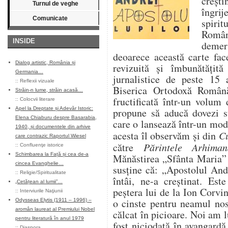
creşti
Turnul de veghe
îngri
Comunicate
spirit
Româ
INSIDE
demer
deoarece această carte fac
Dialog artistic, România și
revizuită şi îmbunătăţită
Germania…
jurnalistice de peste 15 a
::
Reflexii vizuale
Biserica Ortodoxă Română.
Străin-n lume, străin acasă…
fructificată într-un volum
::
Colocvii literare
Apel la Dreptate și Adevăr Istoric:
propune să aducă dovezi su
Elena Chiaburu despre Basarabia,
care o lansează într-un mod 
1940, și documentele din arhive
acesta îl observăm şi din
Cu
care contrazic Raportul Wiesel
către
Părintele Arhiman
::
Confluenţe istorice
Schimbarea la Față și cea de-a
Mănăstirea „Sfânta Maria” 
cincea Evanghelie…
susţine că: „Apostolul And
::
Religie/Spiritualitate
întâi, ne-a creştinat. Es
„Cetățean al lumii”…
peştera lui de la Ion Corvin
::
Interviurile Naţiunii
o cinste pentru neamul nos
Odysseas Elytis (1911 – 1996) –
aromân laureat al Premiului Nobel
călcat în picioare. Noi am
pentru literatură în anul 1979
fost niciodată în avangardă
::
Diaspora