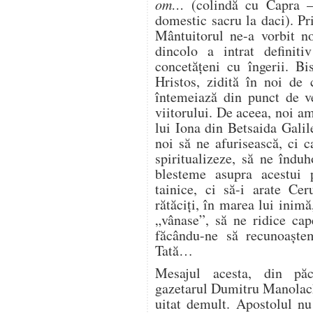
om…
(colindă cu Capra –
domestic sacru la daci). Pr
Mântuitorul ne-a vorbit n
dincolo a intrat definit
concetăţeni cu îngerii. Bi
Hristos, zidită în noi de 
întemeiază din punct de ve
viitorului. De aceea, noi a
lui Iona din Betsaida Galile
noi să ne afurisească, ci c
spiritualizeze, să ne îndu
blesteme asupra acestui 
tainice, ci să-i arate Ce
rătăciţi, în marea lui inimă,
„vânase”, să ne ridice cap
făcându-ne să recunoaşte
Tată…
Mesajul acesta, din păca
gazetarul Dumitru Manolach
uitat demult. Apostolul nu