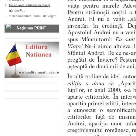
viaţa pentru marele Adev
De ce oare refuzam să mai și
Pentru strămoşii noştri a 
gândim?!…
::
Recomandate
,
Turnul de veghe
Andrei. El nu a venit „s
inventări în credinţă. De
Naţiunea PRINT
Apostolul Andrei nu a venit
spus Mântuitorul:
Eu sunt
Viaţa!
Nu-i nimic altceva. 
Sfântul Andrei. De ce ne-
pregătit de Înviere? Peşte
aşteaptă de două mii de an
În altă ordine de idei, auto
ediţia a doua
că „Apari
lupilor, în anul 2000, s-a 
aparte cititorilor. În inte
apariţia primei ediţii, inte
a cunoscut o semnificativ
cititorilor faţă de misiu
Andrei, apariţia unor info
creştinismului românesc, re