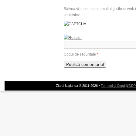
Salvează-mi numele, emailul și site-ul web î
comentez.
Codul de securitate
*
Ziarul Naţiunea ® 2011-2026 •
Termeni şi Condiţii/GD