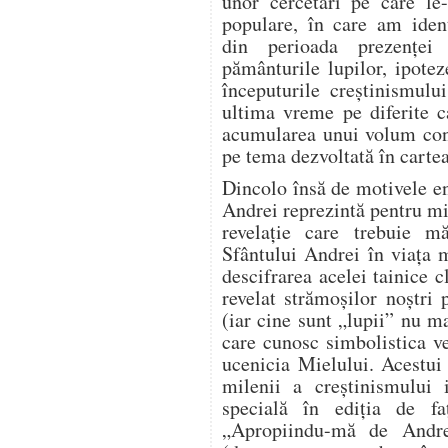
unor cercetări pe care le-
populare, în care am ident
din perioada prezenţei
pământurile lupilor, ipotez
începuturile creştinismulu
ultima vreme pe diferite c
acumularea unui volum con
pe tema dezvoltată în cart
Dincolo însă de motivele e
Andrei reprezintă pentru m
revelaţie care trebuie mă
Sfântului Andrei în viaţa 
descifrarea acelei tainice 
revelat strămoşilor noştri 
(iar cine sunt „lupii” nu m
care cunosc simbolistica ve
ucenicia Mielului. Acestui
milenii a creştinismului 
specială în ediţia de f
„Apropiindu-mă de Andrei