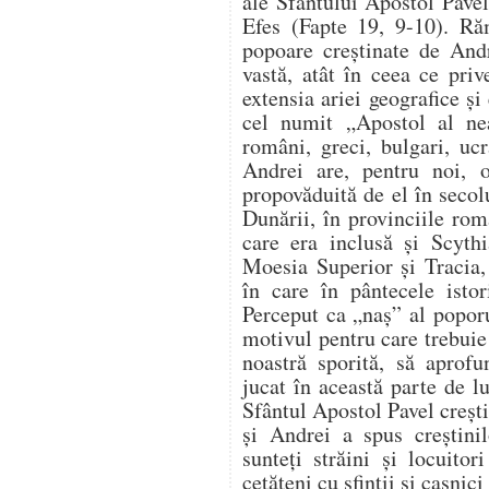
ale Sfântului Apostol Pavel
Efes (Fapte 19, 9-10). R
popoare creştinate de Andr
vastă, atât în ceea ce priv
extensia ariei geografice şi 
cel numit „Apostol al nea
români, greci, bulgari, ucr
Andrei are, pentru noi, o
propovăduită de el în secol
Dunării, în provinciile ro
care era inclusă şi Scyth
Moesia Superior şi Tracia
în care în pântecele isto
Perceput ca „naş” al poporu
motivul pentru care trebuie
noastră sporită, să aprof
jucat în această parte de 
Sfântul Apostol Pavel creşt
şi Andrei a spus creştin
sunteţi străini şi locuito
cetăţeni cu sfinţii şi casnic