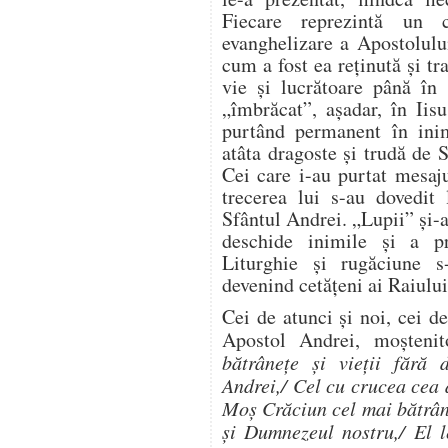
Fiecare reprezintă un
evanghelizare a Apostolului
cum a fost ea reţinută şi tr
vie şi lucrătoare până în 
„îmbrăcat”, aşadar, în Iis
purtând permanent în inim
atâta dragoste şi trudă de 
Cei care i-au purtat mesaj
trecerea lui s-au dovedit 
Sfântul Andrei. „Lupii” şi-a
deschide inimile şi a pr
Liturghie şi rugăciune 
devenind cetăţeni ai Raiului
Cei de atunci şi noi, cei 
Apostol Andrei, moşteni
bătrâneţe şi vieţii fără
Andrei,/ Cel cu crucea cea 
Moş Crăciun cel mai bătrân
şi Dumnezeul nostru,/ El l