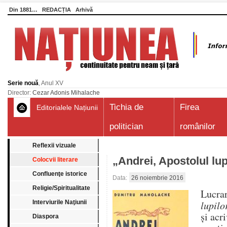
Din 1881…
REDACȚIA
Arhivă
Serie nouă
, Anul XV
Director:
Cezar Adonis Mihalache
Tichia de
Firea
Editorialele Națiunii
politician
românilor
Reflexii vizuale
„Andrei, Apostolul lup
Colocvii literare
Confluenţe istorice
Data:
26 noiembrie 2016
Religie/Spiritualitate
Lucra
Interviurile Naţiunii
lupilo
şi acr
Diaspora