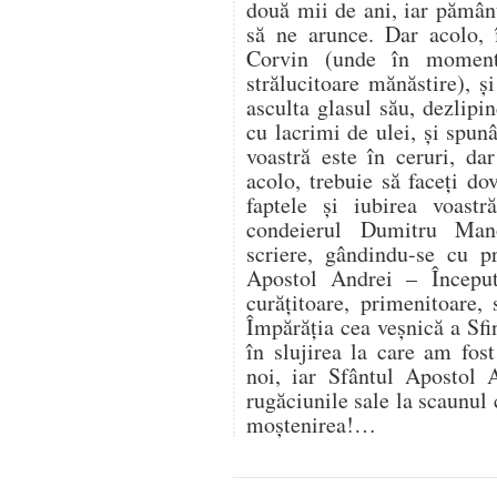
două mii de ani, iar pământ
să ne arunce. Dar acolo, î
Corvin (unde în moment
strălucitoare mănăstire), şi
asculta glasul său, dezlipin
cu lacrimi de ulei, şi spun
voastră este în ceruri, da
acolo, trebuie să faceţi do
faptele şi iubirea voast
condeierul Dumitru Man
scriere, gândindu-se cu p
Apostol Andrei – Începutu
curăţitoare, primenitoare, 
Împărăţia cea veşnică a Sf
în slujirea la care am fost
noi, iar Sfântul Apostol 
rugăciunile sale la scaunul 
moştenirea!…