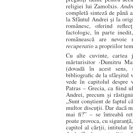
religiei lui Zamolxis.
Andre
completă sinteză de până as
la Sfântul Andrei şi la orig
românesc, oferind reflec
factologic, în parte inedi
românească are nevoie
recuperatio
a propriilor teme
Cu alte cuvinte, cartea ju
mărturisitor -Dumitru Man
(dovadă în acest sens, 
bibliografic de la sfârşitu
vede în capitolul despre v
Patras – Grecia, ca fiind 
Andrei, precum şi răstigni
„Sunt conştient de faptul c
multor discuţii. Dar dacă nu 
mai fi?” – se întreabă ret
poate provoca, cu siguranţă,
capitol al cărţii, intitula