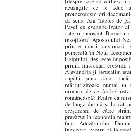
(despre care nu vorbesc în c
acuzaţiile ce le aduc 
protocronism ori dacomanie
de sens. Am înţeles de pil
Pavel ca evanghelizator al 
este recunoscut Barnaba ca
însoţitorul Apostolului Ne
printre marii misionari
pomenită în Noul Testament
Egiptului, deşi este imposibi
primii misionari creştini,
Alexandria şi Ierusalim erau
capătă sens doar dacă 
mărturisitoare numai în 
urmare, de ce Andrei este 
românească? Pentru că misiu
de lungă durată şi lucrătoa
creştinism de către străm
prevăzut în iconomia mântui
faţa Adevăratului Dumn
luminare, pentru că la româ