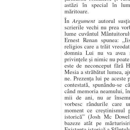
astăzi în special în lum
măritoare.
În
Argument
autorul susţ
scrierile vechi nu prea vor
lume cuvântul Mântuitorulu
Ernest Renan spunea: „Ii
religios care a trăit vreoda
domnia Lui nu va avea sf
privinţele şi nimic nu poate
este de neconceput fără Hr
Mesia a străbătut lumea, aj
ne. Prezenţa lui pe aceste 
contestată, spunându-se că
când memoria neamului, în 
mii de ani, nu ar însem
vorbesc rândurile care u
moment ce creştinismul p
istorică” (Josh Mc Dowell
bazeze atât pe mărturisiri
Existenţa istorică a Sfântu