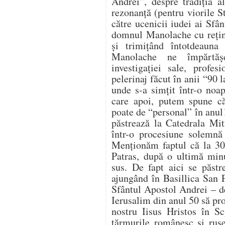
Andrei”, despre tradiţia a
rezonanţă (pentru viorile S
către ucenicii iudei ai Sfâ
domnul Manolache cu reţine
şi trimiţând întotdeauna 
Manolache ne împărtăş
investigaţiei sale, profe
pelerinaj făcut în anii “90
unde s-a simţit într-o noap
care apoi, putem spune că
poate de “personal” în anul
păstrează la Catedrala Mit
într-o procesiune solemnă
Menţionăm faptul că la 30 
Patras, după o ultimă mi
sus. De fapt aici se păstr
ajungând în Basillica San P
Sfântul Apostol Andrei – de
Ierusalim din anul 50 să p
nostru Iisus Hristos în S
ţărmurile românesc şi ruse