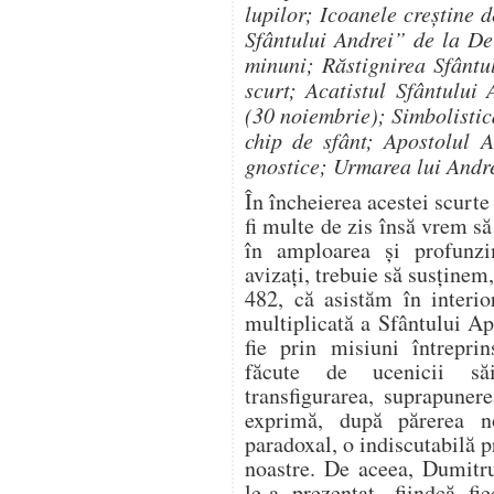
lupilor; Icoanele creştine 
Sfântului Andrei” de la Der
minuni; Răstignirea Sfântu
scurt; Acatistul Sfântului
(30 noiembrie); Simbolistic
chip de sfânt; Apostolul A
gnostice; Urmarea lui Andre
În încheierea acestei scurte
fi multe de zis însă vrem să
în amploarea şi profunzim
avizaţi, trebuie să susţinem
482, că asistăm în interio
multiplicată a Sfântului Apo
fie prin misiuni întreprin
făcute de ucenicii săi
transfigurarea, suprapunere
exprimă, după părerea n
paradoxal, o indiscutabilă 
noastre. De aceea, Dumitru
le-a prezentat, fiindcă fi