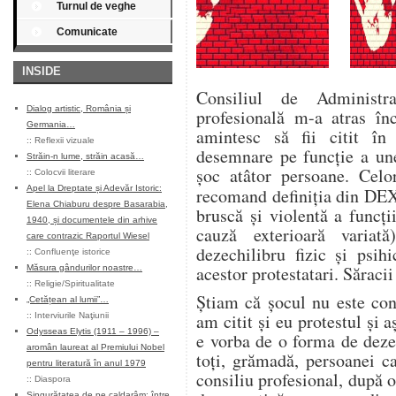
Turnul de veghe
Comunicate
INSIDE
Consiliul de Administr
Dialog artistic, România și
profesională m-a atras înc
Germania…
amintesc să fii citit în 
::
Reflexii vizuale
desemnare pe funcţie a une
Străin-n lume, străin acasă…
şoc atâtor persoane. Celo
::
Colocvii literare
Apel la Dreptate și Adevăr Istoric:
recomand definiţia din DE
Elena Chiaburu despre Basarabia,
bruscă şi violentă a funcţ
1940, și documentele din arhive
cauză exterioară variat
care contrazic Raportul Wiesel
dezechilibru fizic şi psih
::
Confluenţe istorice
acestor protestatari. Săracii
Măsura gândurilor noastre…
::
Religie/Spiritualitate
Știam că şocul nu este cont
„Cetățean al lumii”…
am citit şi eu protestul şi
::
Interviurile Naţiunii
Odysseas Elytis (1911 – 1996) –
e vorba de o forma de dezec
aromân laureat al Premiului Nobel
toţi, grămadă, persoanei c
pentru literatură în anul 1979
consiliu profesional, după o
::
Diaspora
Singurătatea de pe caldarâm: între