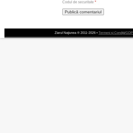
Codul de securitate
*
Ziarul Naţiunea ® 2011-2026 •
Termeni şi Condiţii/GD