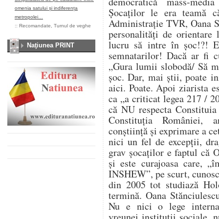
democratică mass-media
omenia satului și indiferența
Şocaţilor le era teamă c
metropolei…
Administraţie TVR, Oana St
::
Recomandate
,
Turnul de veghe
personalităţi de orientare 
lucru să intre în şoc!?! 
Naţiunea PRINT
semnatarilor! Dacă ar fi 
„Gura lumii slobodă/ Să mă
şoc. Dar, mai ştii, poate in
aici. Poate. Apoi ziarista e
ca „a criticat legea 217 / 2
că NU respecta Constituia 
Constituţia României, a
conştiinţă şi exprimare a ce
nici un fel de excepţii, dra
grav şocaţilor e faptul că 
şi este curajoasa care, „î
INSHEW”, pe scurt, cunoscut
din 2005 tot studiază Ho
termină. Oana Stănciulescu
Nu e nici o lege internaţ
vreunei instituţii sociale,