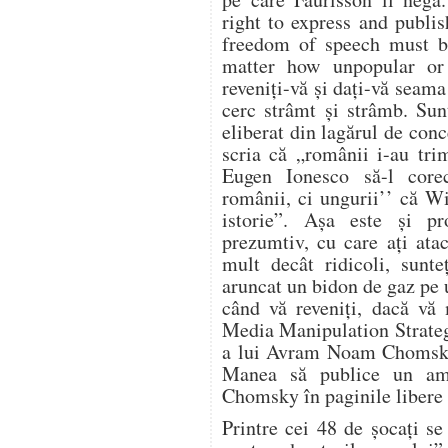
right to express and publi
freedom of speech must be
matter how unpopular or f
reveniţi-vă şi daţi-vă seama
cerc strâmt şi strâmb. Sun
eliberat din lagărul de conc
scria că „românii i-au tri
Eugen Ionesco să-l corec
românii, ci ungurii’’ că Wi
istorie”. Aşa este şi pr
prezumtiv, cu care aţi atac
mult decât ridicoli, sunte
aruncat un bidon de gaz pe u
când vă reveniţi, dacă vă 
Media Manipulation Strategi
a lui Avram Noam Chomsky.
Manea să publice un amp
Chomsky în paginile libere 
Printre cei 48 de şocaţi se