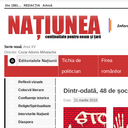
Din 1881…
REDACȚIA
Arhivă
Serie nouă
, Anul XV
Director:
Cezar Adonis Mihalache
Tichia de
Firea
Editorialele Națiunii
politician
românilor
Reflexii vizuale
Dintr-odată, 48 de șoc
Colocvii literare
Confluenţe istorice
Data:
21 martie 2016
Religie/Spiritualitate
Interviurile Naţiunii
Diaspora