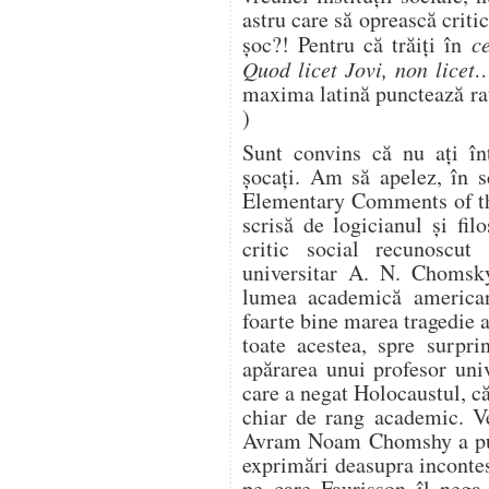
astru care să oprească critic
şoc?! Pentru că trăiţi în
c
Quod licet Jovi, non licet
maxima latină punctează ra
)
Sunt convins că nu aţi înţ
şocaţi. Am să apelez, în s
Elementary Comments of th
scrisă de logicianul şi f
critic social recunoscut 
universitar A. N. Chomsky
lumea academică americană
foarte bine marea tragedie
toate acestea, spre surpri
apărarea unui profesor uni
care a negat Holocaustul, 
chiar de rang academic. Ver
Avram Noam Chomshy a pus 
exprimări deasupra inconte
pe care Faurisson îl nega