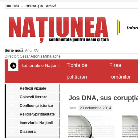
Din 1881…
REDACȚIA
Arhivă
Serie nouă
, Anul XV
Director:
Cezar Adonis Mihalache
Tichia de
Firea
Editorialele Națiunii
politician
românilor
Reflexii vizuale
Jos DNA, sus corupţi
Colocvii literare
Confluenţe istorice
Data:
23 octombrie 2014
Religie/Spiritualitate
Interviurile Naţiunii
Diaspora