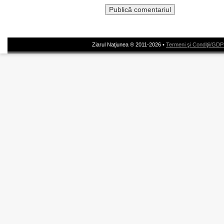
Ziarul Naţiunea ® 2011-2026 •
Termeni şi Condiţii/GD