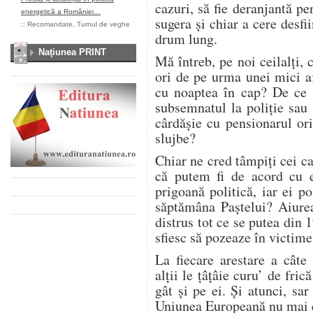
cazuri, să fie deranjantă pen
energetică a României…
sugera şi chiar a cere desfii
::
Recomandate
,
Turnul de veghe
drum lung.
Naţiunea PRINT
Mă întreb, pe noi ceilalţi, 
ori de pe urma unei mici a
cu noaptea în cap? De ce
subsemnatul la poliţie sau
cârdăşie cu pensionarul or
slujbe?
Chiar ne cred tâmpiţi cei car
că putem fi de acord cu 
prigoană politică, iar ei p
săptămâna Paştelui? Aiurea.
distrus tot ce se putea din 
sfiesc să pozeaze în victime
La fiecare arestare a câte 
alţii le ţâţâie curu’ de fri
gât şi pe ei. Şi atunci, s
Uniunea Europeană nu mai exi