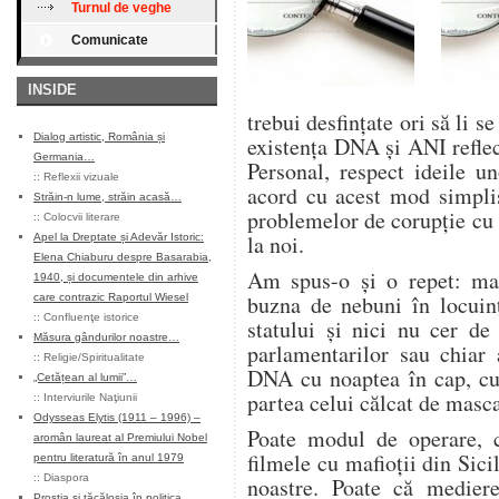
Turnul de veghe
Comunicate
INSIDE
trebui desfinţate ori să li se
Dialog artistic, România și
existenţa DNA şi ANI reflec
Germania…
Personal, respect ideile u
::
Reflexii vizuale
acord cu acest mod simplis
Străin-n lume, străin acasă…
problemelor de corupţie cu 
::
Colocvii literare
la noi.
Apel la Dreptate și Adevăr Istoric:
Elena Chiaburu despre Basarabia,
Am spus-o şi o repet: ma
1940, și documentele din arhive
buzna de nebuni în locuinţ
care contrazic Raportul Wiesel
::
Confluenţe istorice
statului şi nici nu cer de
Măsura gândurilor noastre…
parlamentarilor sau chiar 
::
Religie/Spiritualitate
DNA cu noaptea în cap, cu 
„Cetățean al lumii”…
partea celui călcat de masca
::
Interviurile Naţiunii
Odysseas Elytis (1911 – 1996) –
Poate modul de operare, 
aromân laureat al Premiului Nobel
filmele cu mafioţii din Sici
pentru literatură în anul 1979
::
Diaspora
noastre. Poate că mediere
Prostia și tăcăloșia în politica