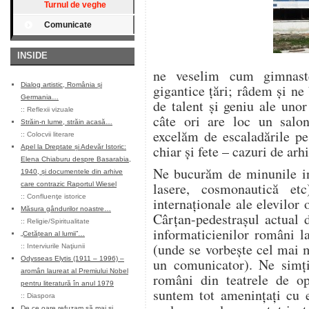
Turnul de veghe
Comunicate
INSIDE
ne veselim cum gimnast
Dialog artistic, România și
gigantice ţări; râdem şi n
Germania…
de talent şi geniu ale uno
::
Reflexii vizuale
câte ori are loc un salon
Străin-n lume, străin acasă…
excelăm de escaladările pe
::
Colocvii literare
chiar şi fete – cazuri de arh
Apel la Dreptate și Adevăr Istoric:
Elena Chiaburu despre Basarabia,
Ne bucurăm de minunile ing
1940, și documentele din arhive
lasere, cosmonautică et
care contrazic Raportul Wiesel
::
Confluenţe istorice
internaţionale ale elevilor
Măsura gândurilor noastre…
Cârţan-pedestraşul actual 
::
Religie/Spiritualitate
informaticienilor români l
„Cetățean al lumii”…
(unde se vorbeşte cel mai 
::
Interviurile Naţiunii
Odysseas Elytis (1911 – 1996) –
un comunicator). Ne simţi
aromân laureat al Premiului Nobel
români din teatrele de op
pentru literatură în anul 1979
suntem tot ameninţaţi cu e
::
Diaspora
De ce oare refuzam să mai și