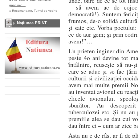
unde, oare de ce se tot inst
– să avem ac de cojocu
gândim?!…
::
Recomandate
,
Turnul de veghe
democrată!). Suntem ferici
frumos, de-o solidă cultur
Naţiunea PRINT
şi sate etc. Vorba poetulu
ce de aur gem; şi prin cod
avem!”…
Un prieten inginer din Amer
peste 4o ani devine tot ma
întâlnire, reuseşte să nu-
care se aduc şi se fac ţări
culturii şi civilizaţiei occi
avem mai multe premii Nob
au inventat avionul cu reacţi
elicele avionului, speolog
sburător. Au descoperit 
tuberculozei etc. Şi nu au
premiile alea se dau cui vor
dau între ei – cum ar zice b
Asta nu e de râs, ar fi de pl