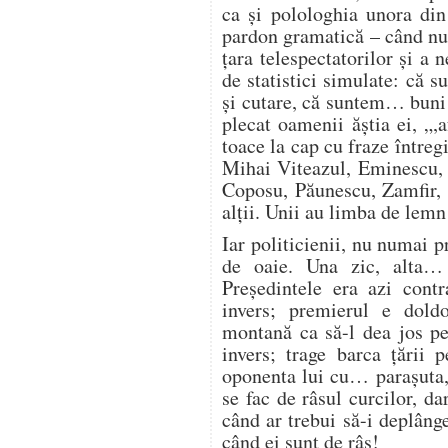
ca şi polologhia unora din
pardon gramatică – când nu 
ţara telespectatorilor şi a n
de statistici simulate: că 
şi cutare, că suntem… buni
plecat oamenii ăştia ei, „,
toace la cap cu fraze întreg
Mihai Viteazul, Eminescu, 
Coposu, Păunescu, Zamfir, 
alţii. Unii au limba de lemn
Iar politicienii, nu numai p
de oaie. Una zic, alta…
Preşedintele era azi cont
invers; premierul e dold
montană ca să-l dea jos pe
invers; trage barca ţării 
oponenta lui cu… paraşuta
se fac de râsul curcilor, d
când ar trebui să-i deplâng
când ei sunt de râs!