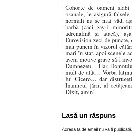
Cohorte de oameni slabi d
osanale, le asigură falsel
normali nu se mai văd, aşa
barbă (căci gay-ii minorit
adrenalină şi atacă), a
Eurovision zeci de puncte,
mai punem în vizorul cătări
mari în stat, apoi scenele a
avem motive grave să-l inv
Dumnezeu… Har, Domnului 
mult de atât… Vorba latinu
lui Cicero… dar distrugeţ
Inamicul ţării, al cetăţeanu
Dixit, amin!
Lasă un răspuns
Adresa ta de email nu va fi publicată