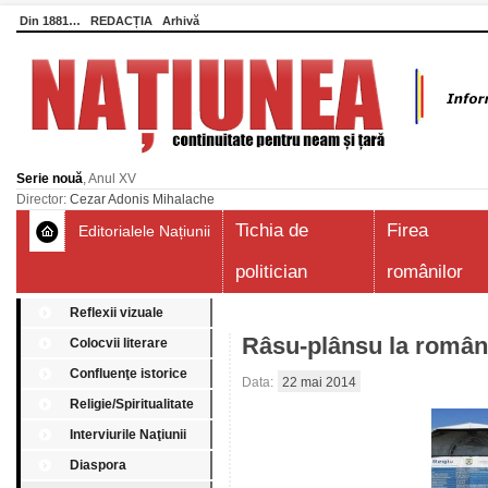
Din 1881…
REDACȚIA
Arhivă
Serie nouă
, Anul XV
Director:
Cezar Adonis Mihalache
Tichia de
Firea
Editorialele Națiunii
politician
românilor
Reflexii vizuale
Râsu-plânsu la româ
Colocvii literare
Confluenţe istorice
Data:
22 mai 2014
Religie/Spiritualitate
Interviurile Naţiunii
Diaspora