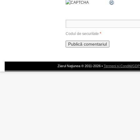
Codul de securitate
*
Ziarul Naţiunea ® 2011-2026 •
Termeni şi Condiţii/GD