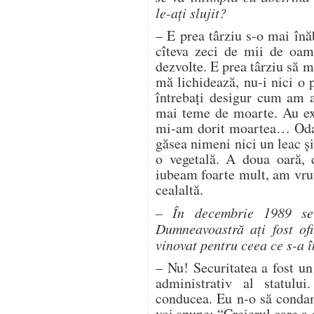
le-aţi slujit?
– E prea târziu s-o mai înă
cîteva zeci de mii de oame
dezvolte. E prea târziu să m
mă lichidează, nu-i nici o 
întrebaţi desigur cum am a
mai teme de moarte. Au ex
mi-am dorit moartea… Odat
găsea nimeni nici un leac ş
o vegetală. A doua oară, 
iubeam foarte mult, am vru
cealaltă.
– În decembrie 1989 se 
Dumneavoastră aţi fost ofi
vinovat pentru ceea ce s-a 
– Nu! Securitatea a fost un
administrativ al statului
conducea. Eu n-o să condam
voi spune: “Creierul care a 