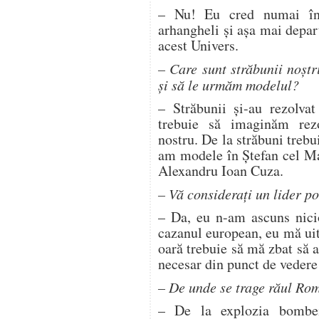
– Nu! Eu cred numai în
arhangheli şi aşa mai depa
acest Univers.
– Care sunt străbunii noştr
şi să le urmăm modelul?
– Străbunii şi-au rezolva
trebuie să imaginăm rez
nostru. De la străbuni treb
am modele în Ştefan cel Ma
Alexandru Ioan Cuza.
– Vă consideraţi un lider po
– Da, eu n-am ascuns nicio
cazanul european, eu mă ui
oară trebuie să mă zbat să a
necesar din punct de vedere 
– De unde se trage răul Ro
– De la explozia bombe