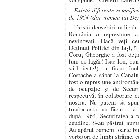
– Există diferenţe semnific
de 1964 (din vremea lui Dej
– Există deosebiri radicale
România o represiune că
nevinovaţi. Dacă veţi cer
Deţinuţi Politici din Iaşi, î
Coruţ Gheorghe a fost deţi
luni de lagăr! Isac Ion, b
să-l ierte!), a făcut în
Costache a săpat la Canal
fost o represiune antiromân
de ocupaţie şi de Securi
respectivă, în colaborare 
nostru. Nu putem să spu
treaba asta, au făcut-o şi
după 1964, Securitatea a fo
caudine. S-au păstrat numa
Au apărut oameni foarte bine
vorbitori de limbi străine, 