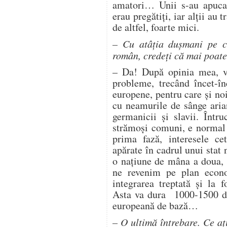
amatori… Unii s-au apucat
erau pregătiţi, iar alţii au 
de altfel, foarte mici.
– Cu atâţia duşmani pe ca
român, credeţi că mai poate 
– Da! După opinia mea, va
probleme, trecând încet-î
europene, pentru care şi n
cu neamurile de sânge arian
germanicii şi slavii. Înt
strămoşi comuni, e normal 
prima fază, interesele c
apărate în cadrul unui stat 
o naţiune de mâna a doua, 
ne revenim pe plan econo
integrarea treptată şi la 
Asta va dura 1000-1500 de 
europeană de bază…
– O ultimă întrebare. Ce aţ