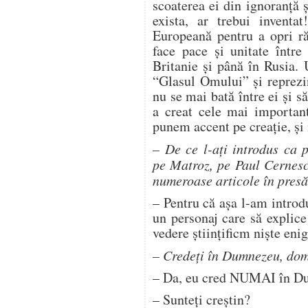
scoaterea ei din ignoranţă 
exista, ar trebui invent
Europeană pentru a opri ră
face pace şi unitate între
Britanie şi până în Rusia.
“Glasul Omului” şi reprezint
nu se mai bată între ei şi s
a creat cele mai important
punem accent pe creaţie, şi 
– De ce l-aţi introdus ca 
pe Matroz, pe Paul Cernesc
numeroase articole în pres
– Pentru că aşa l-am introd
un personaj care să explic
vedere ştiinţificm nişte en
– Credeţi în Dumnezeu, do
– Da, eu cred NUMAI în D
– Sunteţi creştin?