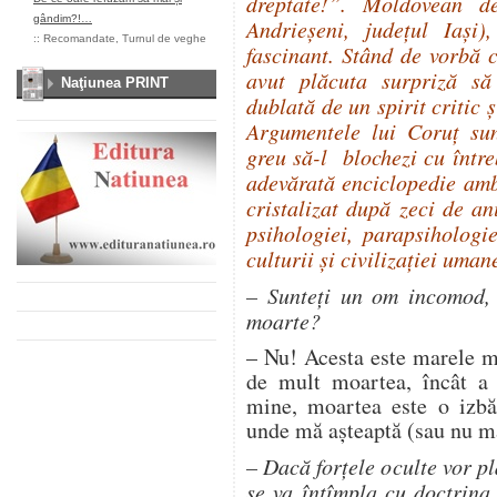
dreptate!”. Moldovean d
gândim?!…
Andrieşeni, judeţul Iaşi
::
Recomandate
,
Turnul de veghe
fascinant. Stând de vorbă 
avut plăcuta surpriză să
Naţiunea PRINT
dublată de un spirit critic
Argumentele lui Coruţ su
greu să-l blochezi cu într
adevărată enciclopedie amb
cristalizat după zeci de ani
psihologiei, parapsihologiei
culturii şi civilizaţiei uman
– Sunteţi un om incomod,
moarte?
– Nu! Acesta este marele m
de mult moartea, încât a
mine, moartea este o izbăv
unde mă aşteaptă (sau nu mă
– Dacă forţele oculte vor pl
se va întîmpla cu doctrina