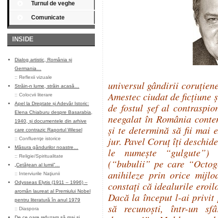
Turnul de veghe
Comunicate
INSIDE
Dialog artistic, România și
Germania…
::
Reflexii vizuale
universul gândirii coruţien
Străin-n lume, străin acasă…
Amestec ciudat de ficţiune ş
::
Colocvii literare
Apel la Dreptate și Adevăr Istoric:
de fostul şef al contraspi
Elena Chiaburu despre Basarabia,
neegalat în România contem
1940, și documentele din arhive
şi te determină să fii mai e
care contrazic Raportul Wiesel
jur. Pavel Coruţ îţi deschid
::
Confluenţe istorice
Măsura gândurilor noastre…
le numeşte “gulgute”) 
::
Religie/Spiritualitate
(“bubulii” pe care “Octogo
„Cetățean al lumii”…
anihileze prin orice mijlo
::
Interviurile Naţiunii
Odysseas Elytis (1911 – 1996) –
constaţi că idealurile eroilo
aromân laureat al Premiului Nobel
Dacă la început l-ai privit 
pentru literatură în anul 1979
să recunoşti, într-un sf
::
Diaspora
De ce oare refuzam să mai și