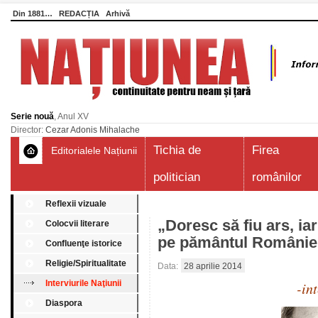
Din 1881…
REDACȚIA
Arhivă
Serie nouă
, Anul XV
Director:
Cezar Adonis Mihalache
Tichia de
Firea
Editorialele Națiunii
politician
românilor
Reflexii vizuale
„Doresc să fiu ars, ia
Colocvii literare
pe pământul Românie
Confluenţe istorice
Religie/Spiritualitate
Data:
28 aprilie 2014
Interviurile Naţiunii
-in
Diaspora