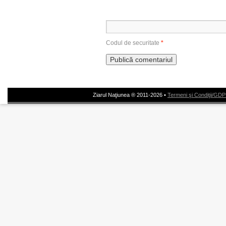
Codul de securitate
*
Ziarul Naţiunea ® 2011-2026 •
Termeni şi Condiţii/GD