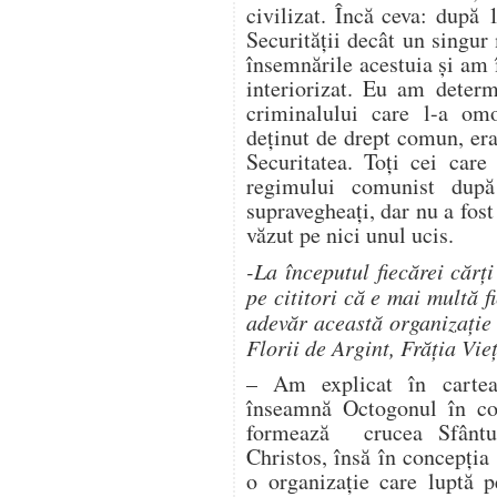
civilizat. Încă ceva: după
Securităţii decât un singu
însemnările acestuia şi am î
interiorizat. Eu am determ
criminalului care l-a o
deţinut de drept comun, era
Securitatea. Toţi cei car
regimului comunist dup
supravegheaţi, dar nu a fost
văzut pe nici unul ucis.
-La începutul fiecărei cărţi
pe cititori că e mai multă fi
adevăr această organizaţie
Florii de Argint, Frăţia Vie
– Am explicat în cartea
înseamnă Octogonul în co
formează crucea Sfântul
Christos, însă în concepţi
o organizaţie care luptă p