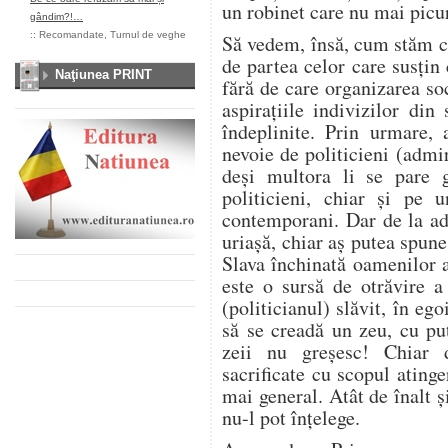
un robinet care nu mai picu
gândim?!…
::
Recomandate
,
Turnul de veghe
Să vedem, însă, cum stăm cu
de partea celor care susţin 
Naţiunea PRINT
fără de care organizarea soc
aspiraţiile indivizilor din 
îndeplinite. Prin urmare,
nevoie de politicieni (admir
deşi multora li se pare 
politicieni, chiar şi pe 
contemporani. Dar de la ad
uriaşă, chiar aş putea spune
Slava închinată oamenilor a
este o sursă de otrăvire a
(politicianul) slăvit, în eg
să se creadă un zeu, cu pu
zeii nu greşesc! Chiar 
sacrificate cu scopul ating
mai general. Atât de înalt ş
nu-l pot înţelege.