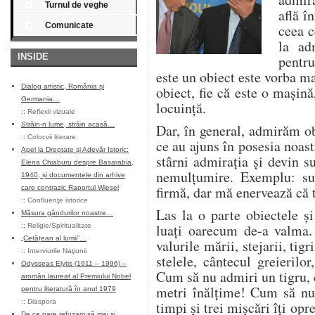
Turnul de veghe
află î
Comunicate
ceea c
la adm
INSIDE
pentru
este un obiect este vorba m
Dialog artistic, România și
obiect, fie că este o maşină
Germania…
locuinţă.
::
Reflexii vizuale
Străin-n lume, străin acasă…
Dar, în general, admirăm o
::
Colocvii literare
ce au ajuns în posesia noast
Apel la Dreptate și Adevăr Istoric:
stârni admiraţia şi devin 
Elena Chiaburu despre Basarabia,
nemulţumire. Exemplu: s
1940, și documentele din arhive
firmă, dar mă enervează că 
care contrazic Raportul Wiesel
::
Confluenţe istorice
Las la o parte obiectele ş
Măsura gândurilor noastre…
luaţi oarecum de-a valma. 
::
Religie/Spiritualitate
„Cetățean al lumii”…
valurile mării, stejarii, tigri
::
Interviurile Naţiunii
stelele, cântecul greierilor,
Odysseas Elytis (1911 – 1996) –
Cum să nu admiri un tigru, c
aromân laureat al Premiului Nobel
metri înălţime! Cum să nu 
pentru literatură în anul 1979
::
Diaspora
timpi şi trei mişcări îţi op
De ce oare refuzam să mai și