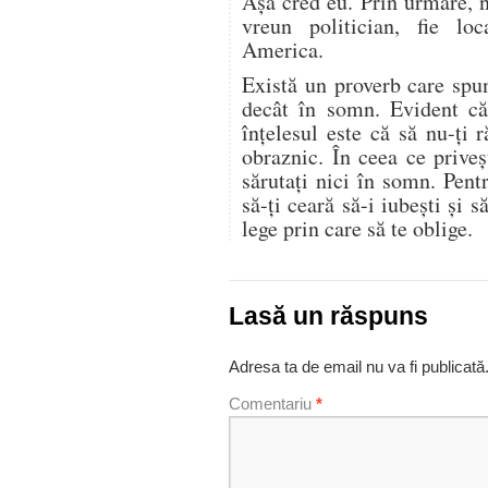
Aşa cred eu. Prin urmare, 
vreun politician, fie lo
America.
Există un proverb care spun
decât în somn. Evident că 
înţelesul este că să nu-ţi 
obraznic. În ceea ce priveş
sărutaţi nici în somn. Pent
să-ţi ceară să-i iubeşti şi s
lege prin care să te oblige.
Lasă un răspuns
Adresa ta de email nu va fi publicată
Comentariu
*