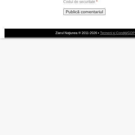
Codul de securitate
*
Ziarul Naţiunea ® 2011-2026 •
Termeni şi Condiţii/GD