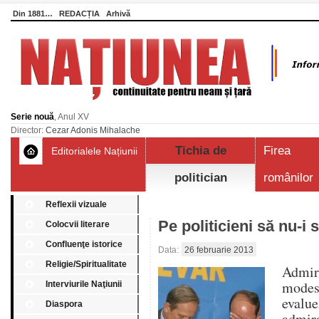
Din 1881…
REDACȚIA
Arhivă
Serie nouă
, Anul XV
Director:
Cezar Adonis Mihalache
Tichia de
Firea
Editorialele Națiunii
politician
românilor
Reflexii vizuale
Pe politicieni să nu-i 
Colocvii literare
Confluenţe istorice
Data:
26 februarie 2013
Religie/Spiritualitate
Admira
modest
Interviurile Naţiunii
evalue
Diaspora
admir