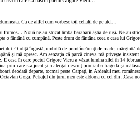
 casa în care s-a născut poetul Grigore Vieru…
 dumneata. Ca de altfel cum vorbesc toţi ceilalţi de pe aici…
 mai frumos… Nouă ne-au stricat limba barabarii ăştia de ruşi. Ne-au s
reapta o fântână cu cumpănă. Peste drum de fântâna ceea e casa lui Grig
etului. O uliţă îngustă, umbrită de pomi încărcaţi de roade, mărginită d
ănă şi mă opresc. Am senzaţia că parcă cineva mă priveşte insistent 
tie. E casa în care poetul Grigore Vieru a văzut lumina zilei în 14 februa
dina prin care s-a jucat şi a alergat desculţ prin iarba fragedă şi mătăso
 zboară deodată departe, tocmai peste Carpaţi, în Ardealul meu românesc,
ui Octavian Goga. Peisajul din jurul meu este aidoma cu cel din ,,Casa no