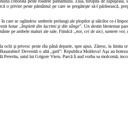
hului coborâtă peste roadele pământului. Ziua, toropită de zăpuşeală, s
rcă o privire peste pământul pe care se pregăteşte să-l părăsească, preţ
 în care se oglindesc umbrele prelungi ale plopilor şi sălcilor ce-i împo
enit hotar ,,
împletit din lacrimi şi din sânge
”. Un destin blestemat parc
omânie pe ambele maluri ale sale. Fiindcă ,,
noi, cei de aici, suntem voi, 
 la ochi şi privesc peste râu până departe, spre apus. Zăresc, la limita
sarabiei! Devenită o altă ,,ţară”: Republica Moldova! Aşa au botezat-o
lă Pererita, satul lui Grigore Vieru. Parcă îi aud vorba sa molcomă, inc