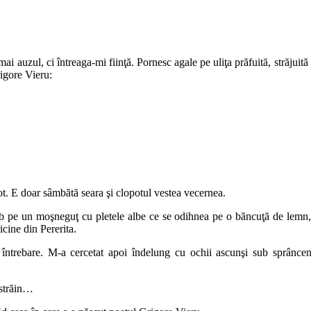
ai auzul, ci întreaga-mi fiinţă. Pornesc agale pe uliţa prăfuită, străjuită 
igore Vieru:
pot. E doar sâmbătă seara şi clopotul vestea vecernea.
eb pe un moşneguţ cu pletele albe ce se odihnea pe o băncuţă de lemn,
icine din Pererita.
ntrebare. M-a cercetat apoi îndelung cu ochii ascunşi sub sprâncen
 străin…