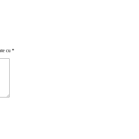
ate cu
*