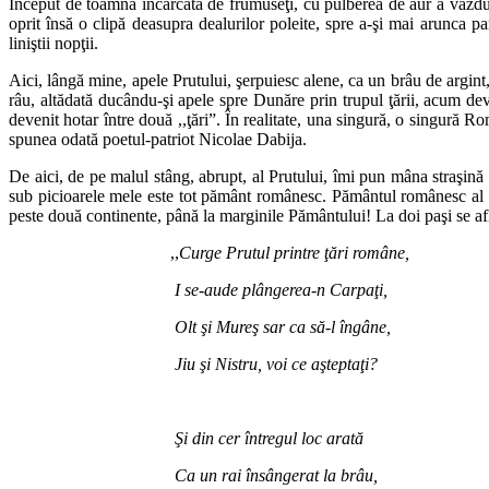
Început de toamnă încărcată de frumuseţi, cu pulberea de aur a văzdu
oprit însă o clipă deasupra dealurilor poleite, spre a-şi mai arunca pa
liniştii nopţii.
Aici, lângă mine, apele Prutului, şerpuiesc alene, ca un brâu de argint,
râu, altădată ducându-şi apele spre Dunăre prin trupul ţării, acum dev
devenit hotar între două ,,ţări”. În realitate, una singură, o singură R
spunea odată poetul-patriot Nicolae Dabija.
De aici, de pe malul stâng, abrupt, al Prutului, îmi pun mâna straşină
sub picioarele mele este tot pământ românesc. Pământul românesc al Ba
peste două continente, până la marginile Pământului! La doi paşi se af
,,
Curge Prutul printre ţări române,
I se-aude plângerea-n Carpaţi,
Olt şi Mureş sar ca să-l îngâne,
Jiu şi Nistru, voi ce aşteptaţi?
Şi din cer întregul loc arată
Ca un rai însângerat la brâu,