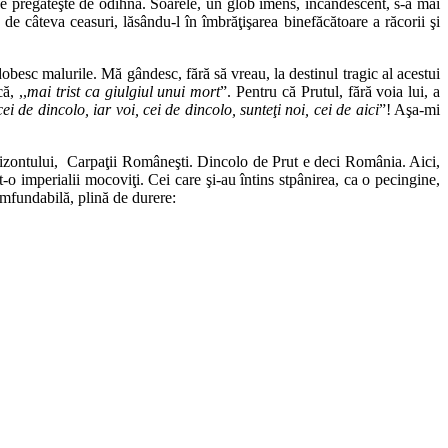
e pregăteşte de odihnă. Soarele, un glob imens, incandescent, s-a mai
 de câteva ceasuri, lăsându-l în îmbrăţişarea binefăcătoare a răcorii şi
dobesc malurile. Mă gândesc, fără să vreau, la destinul tragic al acestui
ă, ,,
mai trist ca giulgiul unui mort
”. Pentru că Prutul, fără voia lui, a
cei de dincolo, iar voi, cei de dincolo, sunteţi noi, cei de aici
”! Aşa-mi
 orizontului, Carpaţii Româneşti. Dincolo de Prut e deci România. Aici,
 imperialii mocoviţi. Cei care şi-au întins stpânirea, ca o pecingine,
omfundabilă, plină de durere: