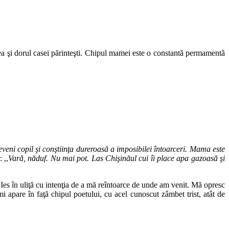
nea şi dorul casei părinteşti. Chipul mamei este o constantă permamentă
eni copil şi conştiinţa dureroasă a imposibilei întoarceri. Mama este
 ,,
Vară, năduf. Nu mai pot. Las Chişinăul cui îi place apa gazoasă şi
 Ies în uliţă cu intenţia de a mă reîntoarce de unde am venit. Mă opresc
i apare în faţă chipul poetului, cu acel cunoscut zâmbet trist, atât de