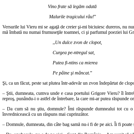
Vino frate să legăm odată
Malurile tragicului râu!
”
Versurile lui Vieru mi se agaţă de creier şi-mi biciuiesc dureros, nu num
mă îmbată nu numai frumuseţile toamnei, ci şi parfumul poeziei lui Gr
,,
Un dulce zvon de clopot,
Curgea pe-ntregul sat,
Putea fi-ntins ca mierea
Pe pâine şi mâncat.
”
Şi, ca un făcut, peste sat plutea într-adevăr un zvon îndepărtat de clo
– Ştii, dumneata, cumva unde e casa poetului Grigore Vieru? îl într
reproş, punându-i o astfel de întrebare, la care mi-ar putea răspunde or
– Da cum să nu ştiu, domnule? Îmi răspunde dumnealui tot cu o î
învrednicească cu un răspuns mai cuprinzător.
– Domnule, dumneata, din câte bag samă nu-i fi de pe aici. Îi fi poate