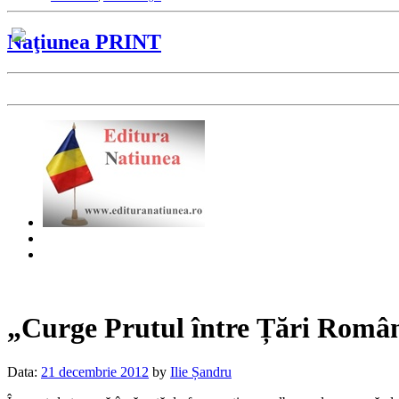
Naţiunea PRINT
„Curge Prutul între Țări Rom
Data:
21 decembrie 2012
by
Ilie Șandru