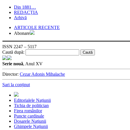
Din 1881…
REDACȚIA
Arhivă
ARTICOLE RECENTE
Abonare
ISSN 2247 – 5117
Caută după:
Serie nouă
, Anul XV
Director:
Cezar Adonis Mihalache
Sari la conținut
Editorialele Națiunii
Tichia de politician
Firea românilor
Puncte cardinale
Dosarele Națiunii
Ghimpele Națiunii