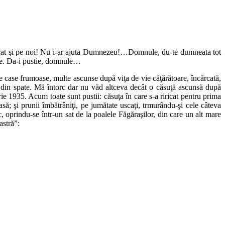
tricat şi pe noi! Nu i-ar ajuta Dumnezeu!…Domnule, du-te dumneata tot
ore. Da-i pustie, domnule…
e case frumoase, multe ascunse după viţa de vie căţărătoare, încărcată,
din spate. Mă întorc dar nu văd altceva decât o căsuţă ascunsă după
rie 1935. Acum toate sunt pustii: căsuţa în care s-a riricat pentru prima
asă; şi prunii îmbătrâniţi, pe jumătate uscaţi, trmurându-şi cele câteva
 oprindu-se într-un sat de la poalele Făgăraşilor, din care un alt mare
astră”: