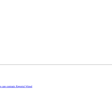
e care contrazic Raportul Wiesel