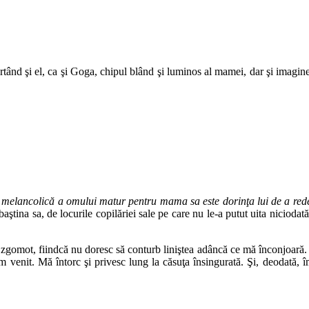
purtând şi el, ca şi Goga, chipul blând şi luminos al mamei, dar şi imagi
melancolică a omului matur pentru mama sa este dorinţa lui de a redev
aştina sa, de locurile copilăriei sale pe care nu le-a putut uita niciodată:
ră zgomot, fiindcă nu doresc să conturb liniştea adâncă ce mă înconjoară.
 venit. Mă întorc şi privesc lung la căsuţa însingurată. Şi, deodată, îm