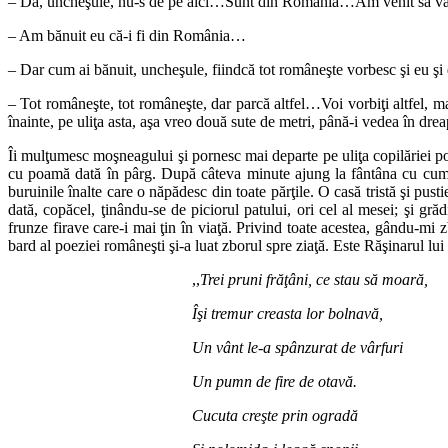
– Da, uncheşule, nu-s de pe aici…Sunt din România…Am venit să văd
– Am bănuit eu că-i fi din România…
– Dar cum ai bănuit, uncheşule, fiindcă tot româneşte vorbesc şi eu şi
– Tot româneşte, tot româneşte, dar parcă altfel…Voi vorbiţi altfel,
înainte, pe uliţa asta, aşa vreo două sute de metri, până-i vedea în d
Îi mulţumesc moşneagului şi pornesc mai departe pe uliţa copilăriei po
cu poamă dată în pârg. După câteva minute ajung la fântâna cu cump
buruinile înalte care o năpădesc din toate părţile. O casă tristă şi pus
dată, copăcel, ţinându-se de piciorul patului, ori cel al mesei; şi gră
frunze firave care-i mai ţin în viaţă. Privind toate acestea, gându-mi
bard al poeziei româneşti şi-a luat zborul spre ziaţă. Este Răşinarul l
,,
Trei pruni frăţâni, ce stau să moară,
Îşi tremur creasta lor bolnavă,
Un vânt le-a spânzurat de vârfuri
Un pumn de fire de otavă.
Cucuta creşte prin ogradă