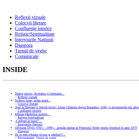
Reflexii vizuale
Colocvii literare
Confluenţe istorice
Religie/Spiritualitate
Interviurile Naţiunii
Diaspora
Turnul de veghe
Comunicate
INSIDE
Dialog artistic, România și Germania…
::
Reflexii vizuale
Străin-n lume, străin acasă…
::
Colocvii literare
Apel la Dreptate și Adevăr Istoric: Elena Chiaburu despre Basarabia, 1940, și documentele din arhiv
::
Confluenţe istorice
Măsura gândurilor noastre…
::
Religie/Spiritualitate
„Cetățean al lumii”…
::
Interviurile Naţiunii
Odysseas Elytis (1911 – 1996) – aromân laureat al Premiului Nobel pentru literatură în anul 1979
::
Diaspora
De ce oare refuzam să mai și gândim?!…
::
Recomandate
,
Turnul de veghe