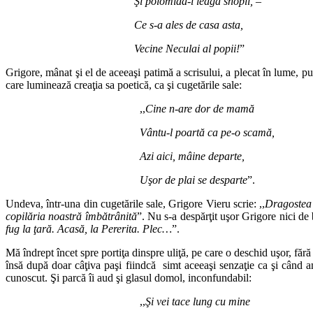
Şi polomida-i leagă snopii, –
Ce s-a ales de casa asta,
Vecine Neculai al popii!
”
Grigore, mânat şi el de aceeaşi patimă a scrisului, a plecat în lume, 
care luminează creaţia sa poetică, ca şi cugetările sale:
,,
Cine n-are dor de mamă
Vântu-l poartă ca pe-o scamă,
Azi aici, mâine departe,
Uşor de plai se desparte
”.
Undeva, într-una din cugetările sale, Grigore Vieru scrie: ,,
Dragostea 
copilăria noastră îmbătrânită
”. Nu s-a despărţit uşor Grigore nici de b
fug la ţară. Acasă, la Pererita. Plec…
”.
Mă îndrept încet spre portiţa dinspre uliţă, pe care o deschid uşor, fă
însă după doar câţiva paşi fiindcă simt aceeaşi senzaţie ca şi când am
cunoscut. Şi parcă îi aud şi glasul domol, inconfundabil:
,,
Şi vei tace lung cu mine