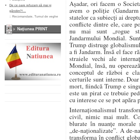
Așadar, ori facem o Societa
De ce oare refuzam să mai și
avem o poliție (Gandarm 
gândim?!…
statelor ca subiecți ai drept
::
Recomandate
,
Turnul de veghe
conflicte dintre ele, care p
Naţiunea PRINT
nu mai sunt „rogue sta
Jandarmului Mondial. Sunt
Trump distruge globalismul
a fi Jandarm. Însă el face ră
straiele vechi ale interna
Mondial, însă, nu operează
conceptul de război e clar
certurile sunt interne. Doa
mort, fiindcă Trump e sing
este un pirat ce trebuie ped
cu interese ce se pot apăra 
Internaționalismul transfor
civil, nimic mai mult. Con
blurate în nuanțe morale ș
„de-naționalizate”. A de-na
transforma în conflict glob