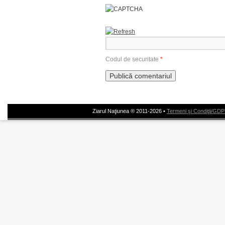
Codul de securitate
*
Ziarul Naţiunea ® 2011-2026 •
Termeni şi Condiţii/GD