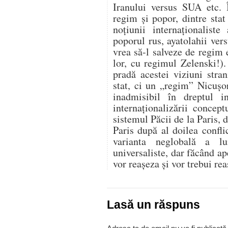
Iranului versus SUA etc. 
regim și popor, dintre stat 
noțiunii internaționaliste
poporul rus, ayatolahii ve
vrea să-l salveze de regim e
lor, cu regimul Zelenski!)
pradă acestei viziuni str
stat, ci un „regim” Nicușo
inadmisibil în dreptul i
internaționalizării concep
sistemul Păcii de la Paris, d
Paris după al doilea confl
varianta neglobală a l
universaliste, dar făcând ap
vor reașeza și vor trebui rea
Lasă un răspuns