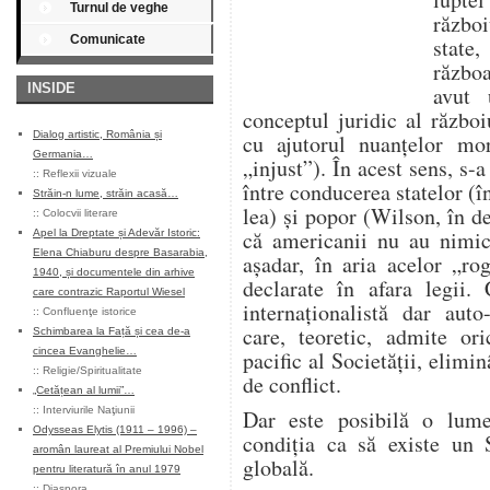
Turnul de veghe
războ
Comunicate
state,
războ
INSIDE
avut 
conceptul juridic al război
Dialog artistic, România și
cu ajutorul nuanțelor mor
Germania…
„injust”). În acest sens, s-
::
Reflexii vizuale
între conducerea statelor (
Străin-n lume, străin acasă…
lea) și popor (Wilson, în d
::
Colocvii literare
că americanii nu au nimi
Apel la Dreptate și Adevăr Istoric:
Elena Chiaburu despre Basarabia,
așadar, în aria acelor „rog
1940, și documentele din arhive
declarate în afara legii
care contrazic Raportul Wiesel
internaționalistă dar auto
::
Confluenţe istorice
care, teoretic, admite or
Schimbarea la Față și cea de-a
cincea Evanghelie…
pacific al Societății, elimi
::
Religie/Spiritualitate
de conflict.
„Cetățean al lumii”…
::
Interviurile Naţiunii
Dar este posibilă o lum
Odysseas Elytis (1911 – 1996) –
condiția ca să existe un S
aromân laureat al Premiului Nobel
globală.
pentru literatură în anul 1979
::
Diaspora