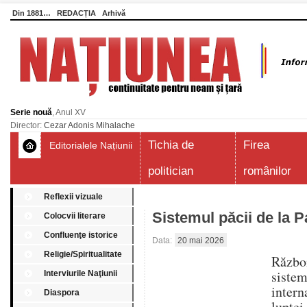
Din 1881…
REDACȚIA
Arhivă
Serie nouă
, Anul XV
Director:
Cezar Adonis Mihalache
Tichia de
Firea
Editorialele Națiunii
politician
românilor
Reflexii vizuale
Sistemul păcii de la 
Colocvii literare
Confluenţe istorice
Data:
20 mai 2026
Religie/Spiritualitate
Război
siste
Interviurile Naţiunii
intern
Diaspora
lupte