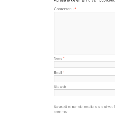
Adresa ta de email nu va fi publicată
Comentariu
*
Nume
*
Email
*
Site web
Salvează-mi numele, emailul și site-ul web î
comentez.