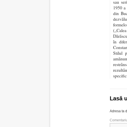
sau ser
1950 a 
din Buc
dezvălu
formelo
(„Calea
Dărăscu
în dife
Constan
Stilul 
amănunt
restrân
rezultâ
specific
Lasă 
Adresa ta d
Comentari