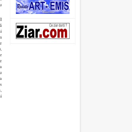
u
l
ă
i
m
e
,
r
e
a
u
a
is
,
și