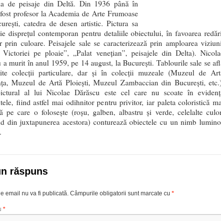
ia de peisaje din Deltă. Din 1936 până în
fost profesor la Academia de Arte Frumoase
urești, catedra de desen artistic. Pictura sa
ie disprețul contemporan pentru detaliile obiectului, în favoarea redări
r prin culoare. Peisajele sale se caracterizează prin amploarea viziuni
 Victoriei pe ploaie”, „Palat venețian”, peisajele din Delta). Nicola
 a murit în anul 1959, pe 14 august, la București. Tablourile sale se afl
rite colecții particulare, dar și în colecții muzeale (Muzeul de Art
ța, Muzeul de Artă Ploiești, Muzeul Zambaccian din București, etc.)
pictural al lui Nicolae Dărăscu este cel care nu scoate în evidenț
ele, fiind astfel mai odihnitor pentru privitor, iar paleta coloristică ma
să pe care o folosește (roșu, galben, albastru și verde, celelalte culor
nd din juxtapunerea acestora) conturează obiectele cu un nimb lumino
.
un răspuns
e email nu va fi publicată.
Câmpurile obligatorii sunt marcate cu
*
u
*