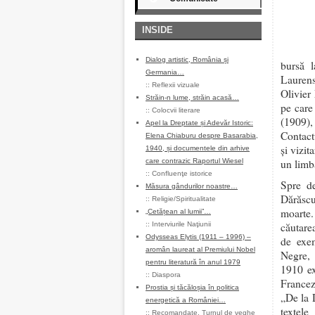
INSIDE
Dialog artistic, România și
bursă l
Germania…
Laurens
::
Reflexii vizuale
Olivier
Străin-n lume, străin acasă…
pe care
::
Colocvii literare
(1909),
Apel la Dreptate și Adevăr Istoric:
Contactu
Elena Chiaburu despre Basarabia,
și vizi
1940, și documentele din arhive
care contrazic Raportul Wiesel
un limba
::
Confluenţe istorice
Spre de
Măsura gândurilor noastre…
Dărăscu
::
Religie/Spiritualitate
moarte.
„Cetățean al lumii”…
::
Interviurile Naţiunii
căutare
Odysseas Elytis (1911 – 1996) –
de exem
aromân laureat al Premiului Nobel
Negre, 
pentru literatură în anul 1979
1910 ex
::
Diaspora
Francez
Prostia și tăcăloșia în politica
„De la 
energetică a României…
textele
::
Recomandate
,
Turnul de veghe