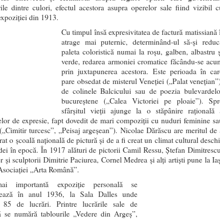
rile dintre culori, efectul acestora asupra operelor sale fiind vizibil c
expoziției din 1913.
Cu timpul însă expresivitatea de factură matissiană î
atrage mai puternic, determinând-ul să-și reduc
paleta coloristică numai la roșu, galben, albastru ș
verde, redarea armoniei cromatice făcându-se acu
prin juxtapunerea acestora. Este perioada în car
pare obsedat de misterul Veneției („Palat venețian”)
de colinele Balcicului sau de poezia bulevardelo
bucureștene („Calea Victoriei pe ploaie”). Spr
sfârșitul vieții ajunge la o stăpânire rațională 
elor de expresie, fapt dovedit de mari compoziții cu nuduri feminine sa
 („Cimitir turcesc”, „Peisaj argeșean”). Nicolae Dărăscu are meritul de 
rat o școală națională de pictură și de a fi creat un climat cultural desch
idei în epocă. În 1917 alături de pictorii Camil Ressu, Ștefan Dimitrescu
er și sculptorii Dimitrie Paciurea, Cornel Medrea și alți artiști pune la Ia
Asociației „Arta Română”.
i importantă expoziție personală se
zează în anul 1936, la Sala Dalles unde
85 de lucrări. Printre lucrările sale de
ță se numără tablourile „Vedere din Argeș”,