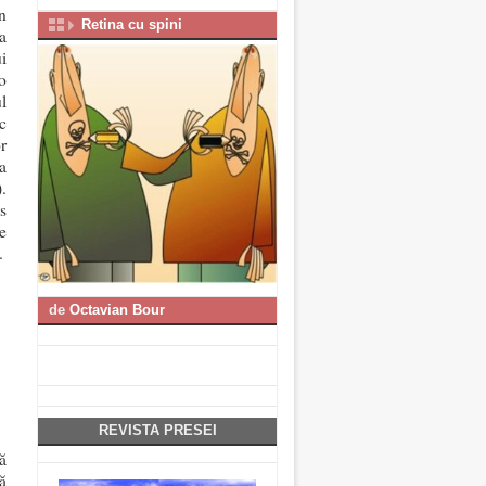
n
Retina cu spini
a
i
o
l
c
r
a
.
us
e
.
de
Octavian Bour
REVISTA PRESEI
ă
ă