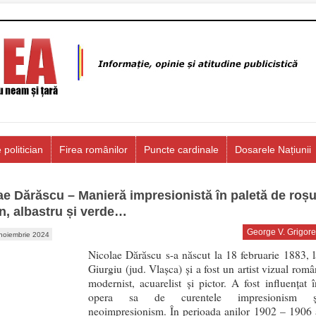
 politician
Firea românilor
Puncte cardinale
Dosarele Națiunii
ae Dărăscu – Manieră impresionistă în paletă de roșu
n, albastru și verde…
George V. Grigore
noiembrie 2024
Nicolae Dărăscu s-a născut la 18 februarie 1883, l
Giurgiu (jud. Vlașca) și a fost un artist vizual româ
modernist, acuarelist și pictor. A fost influențat î
opera sa de curentele impresionism ș
neoimpresionism. În perioada anilor 1902 – 1906 