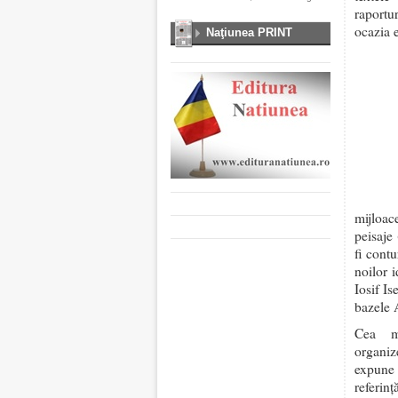
raportu
ocazia 
Naţiunea PRINT
mijloac
peisaje
fi contu
noilor 
Iosif Is
bazele 
Cea ma
organi
expune 
referin