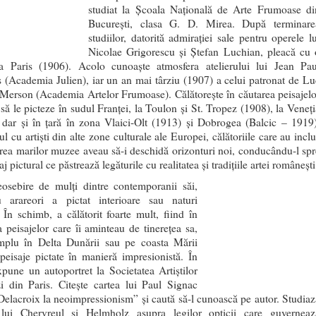
studiat la Școala Națională de Arte Frumoase di
București, clasa G. D. Mirea. După terminare
studiilor, datorită admirației sale pentru operele lu
Nicolae Grigorescu și Ștefan Luchian, pleacă cu 
a Paris (1906). Acolo cunoaște atmosfera atelierului lui Jean Pau
 (Academia Julien), iar un an mai târziu (1907) a celui patronat de Lu
 Merson (Academia Artelor Frumoase). Călătorește în căutarea peisajelo
 să le picteze în sudul Franței, la Toulon și St. Tropez (1908), la Veneți
 dar și în țară în zona Vlaici-Olt (1913) și Dobrogea (Balcic – 1919)
l cu artiști din alte zone culturale ale Europei, călătoriile care au incl
tarea marilor muzee aveau să-i deschidă orizonturi noi, conducându-l spr
j pictural ce păstrează legăturile cu realitatea și tradițiile artei românești
osebire de mulți dintre contemporanii săi,
 arareori a pictat interioare sau naturi
 În schimb, a călătorit foarte mult, fiind în
a peisajelor care îi aminteau de tinerețea sa,
plu în Delta Dunării sau pe coasta Mării
peisaje pictate în manieră impresionistă. În
pune un autoportret la Societatea Artiștilor
i din Paris. Citește cartea lui Paul Signac
Delacroix la neoimpressionism” și caută să-l cunoască pe autor. Studiaz
 lui Chervreul și Helmholz asupra legilor opticii care guverneaz