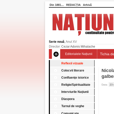
Din 1881…
REDACȚIA
Arhivă
Serie nouă
, Anul XV
Director:
Cezar Adonis Mihalache
Tichia de
Editorialele Națiunii
Reflexii vizuale
Nicol
Colocvii literare
galbe
Confluenţe istorice
Religie/Spiritualitate
Data:
23 
Interviurile Naţiunii
Diaspora
Turnul de veghe
Comunicate