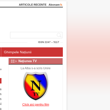
ARTICOLE RECENTE
Abonare
ISSN 2247 – 5117
Ghimpele Națiunii
Naţiunea TV
,
La Alba s-a scris Unire
a
n
n
i
Click aici pentru film
a