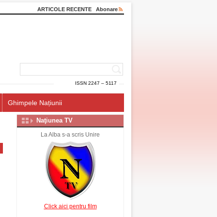
ARTICOLE RECENTE
Abonare
ISSN 2247 – 5117
Ghimpele Națiunii
Naţiunea TV
La Alba s-a scris Unire
Click aici pentru film