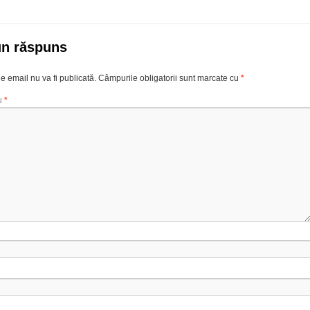
un răspuns
e email nu va fi publicată.
Câmpurile obligatorii sunt marcate cu
*
u
*