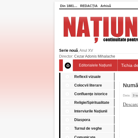
Din 1881…
REDACȚIA
Arhivă
Serie nouă
, Anul XV
Director:
Cezar Adonis Mihalache
Tichia de
Editorialele Națiunii
Reflexii vizuale
Numă
Colocvii literare
Confluenţe istorice
Data:
3 i
Religie/Spiritualitate
Descar
Interviurile Naţiunii
Diaspora
Turnul de veghe
Comunicate