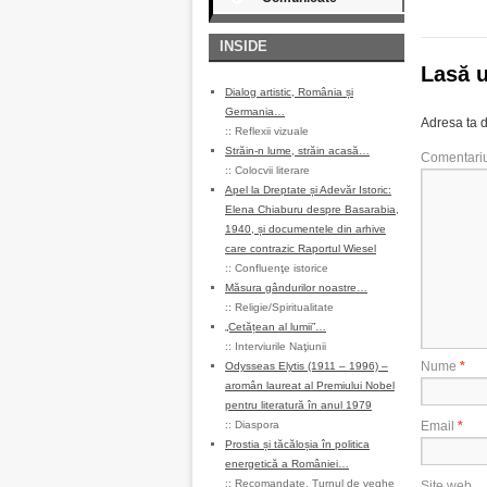
INSIDE
Lasă 
Dialog artistic, România și
Germania…
Adresa ta d
::
Reflexii vizuale
Străin-n lume, străin acasă…
Comentari
::
Colocvii literare
Apel la Dreptate și Adevăr Istoric:
Elena Chiaburu despre Basarabia,
1940, și documentele din arhive
care contrazic Raportul Wiesel
::
Confluenţe istorice
Măsura gândurilor noastre…
::
Religie/Spiritualitate
„Cetățean al lumii”…
::
Interviurile Naţiunii
Nume
*
Odysseas Elytis (1911 – 1996) –
aromân laureat al Premiului Nobel
pentru literatură în anul 1979
::
Diaspora
Email
*
Prostia și tăcăloșia în politica
energetică a României…
::
Recomandate
,
Turnul de veghe
Site web