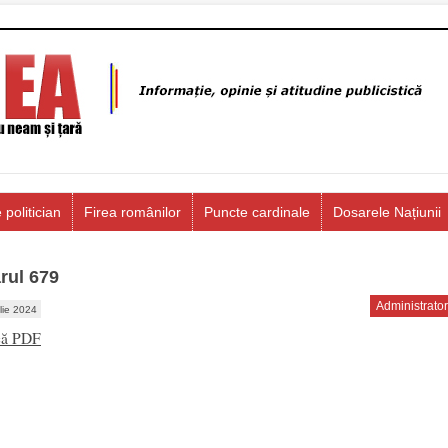
 politician
Firea românilor
Puncte cardinale
Dosarele Națiunii
rul 679
Administrator
ulie 2024
că PDF