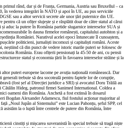
 în primul rând, dar și de Franța, Germania, Austria sau Bruxellul – ca
000, în vederea integrări în NATO și apoi în UE, au pus serviciile
 DGSE sau a altor servicii secrete ale unor țări puternice din UE.
entru că un ofițer slujește și e răsplătit doar de către statul al cărui
ți și aduc la putere în România partide slugarnice intereselor SUA și
i incomensurabile în dauna firmelor românești, capitalului autohton și a
 președinția României. Narativul acelei epoci întunecate îl cunoaștem,
ușcărie politicieni, jurnaliști incomozi și capitaliști români. Aceste
ni, neștiind că din punct de vedere istoric marile puteri se folosesc de
neocolonia România. Erau ofițerii pensionați la 45-50 de ani, cu pensii
structureze statul și economia țării în favoarea intereselor străine și la
A și altor puteri europene lacome pe avuția națională românească. Dar
ti generali trebuie să dea socoteală pentru faptele lor de corupție,
ravă (fost șef al Direcției juridice a SRI) și avocatul Doru Trăilă au
ceri Cătălin Hideg, patronul firmei Sanimed International. Coldea a
ernici oameni din România. Anchetă a fost extinsă în dosarul
ceri Bogdan Alexander Adamescu, fiul fostului acționar majoritar al
 față „Noul Jupân al Sistemului” este Lucian Pahonțu, șeful SPP, cel
că asistăm la o luptă între centrele de putere din România, între
ienii cinstiți și mișcarea suveranistă în special trebuie să tragă niște