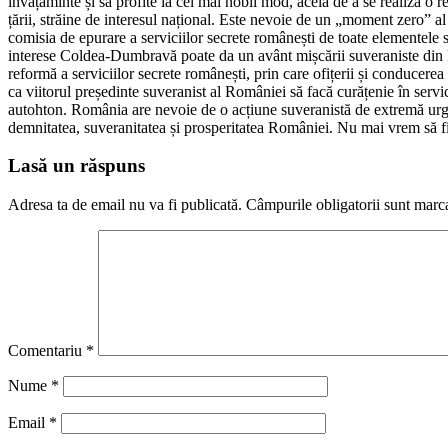
învățăminte și să profite la cel mai nobil mod, acela de a se realiza o r
țării, străine de interesul național. Este nevoie de un „moment zero” a
comisia de epurare a serviciilor secrete românești de toate elementele 
interese Coldea-Dumbravă poate da un avânt mișcării suveraniste din Ro
reformă a serviciilor secrete românești, prin care ofițerii și conducere
ca viitorul președinte suveranist al României să facă curățenie în servic
autohton. România are nevoie de o acțiune suveranistă de extremă urgență
demnitatea, suveranitatea și prosperitatea României. Nu mai vrem să f
Lasă un răspuns
Adresa ta de email nu va fi publicată.
Câmpurile obligatorii sunt marc
Comentariu
*
Nume
*
Email
*