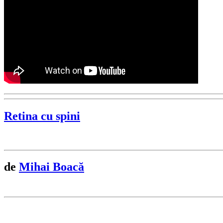
Retina cu spini
de
Mihai Boacă