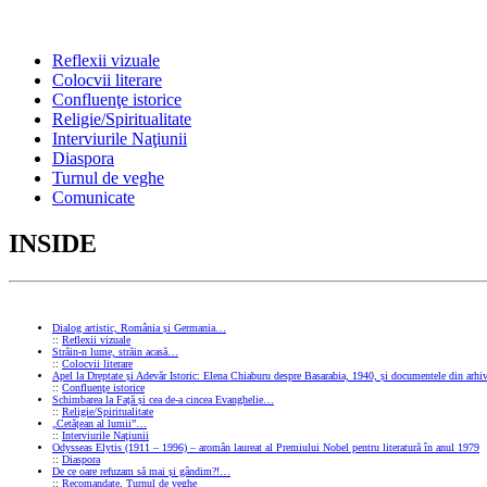
Reflexii vizuale
Colocvii literare
Confluenţe istorice
Religie/Spiritualitate
Interviurile Naţiunii
Diaspora
Turnul de veghe
Comunicate
INSIDE
Dialog artistic, România și Germania…
::
Reflexii vizuale
Străin-n lume, străin acasă…
::
Colocvii literare
Apel la Dreptate și Adevăr Istoric: Elena Chiaburu despre Basarabia, 1940, și documentele din arhiv
::
Confluenţe istorice
Schimbarea la Față și cea de-a cincea Evanghelie…
::
Religie/Spiritualitate
„Cetățean al lumii”…
::
Interviurile Naţiunii
Odysseas Elytis (1911 – 1996) – aromân laureat al Premiului Nobel pentru literatură în anul 1979
::
Diaspora
De ce oare refuzam să mai și gândim?!…
::
Recomandate
,
Turnul de veghe