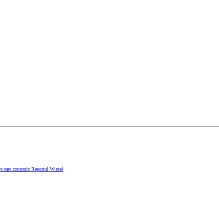
e care contrazic Raportul Wiesel