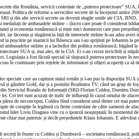
or secrete din România, servicii controlate de „puterea protectoare” SUA,
t eșuat. Politica de reforme a serviciilor secrete de la începutul anilor 2
i SRI și din alte servicii secrete au devenit slugile umile ale CIA, BND,
medaliați de ambasadele străine – (lucru care poate fi considerat trădare p
e statul și economia românească și niște mici dumnezei care pun președin
ări, iar lăcomia și slugărnicia față de interesele străine le-au adus aver
gând la pușcărie pe inamicii lui Băsescu sau l-au sprijinit pe Iohannis la
ul ambasadelor străine și a lacheilor din politica românească, băgând la p
protectoare SUA și, mai ales, de la CIA. Ei s-au crezut invicibili și stăpâ
iei. Legislația a fost făcută special să slujească puterea protectoare în 
au în continuare prin rețelele de informatori și ofițeri acoperiți ca să de
iilor speciale care au capturat statul român și l-au pus la dispoziția SU
 presă și gândire Gold, dar și a postului Realitatea TV, când un grup de foș
rali din Serviciul Român de Informații (SRI) Florian Coldea, Dumitru Dumb
de lei. Cei trei sunt acuzați de trafic de influență în cazul omului de afa
eva părea de neconceput, Coldea fiind considerat unul dintre cei mai put
pte de corupție în legătură cu firme controlate de către oamenii de afa
stul lider Liviu Dragnea vine cu o ipoteză neașteptată: în momentul de
 este chiar mai puternic și decât președintele Klaus Iohannis. E adevărat 
i secreți în frunte cu Coldea și Dumbravă – societatea românească, politic