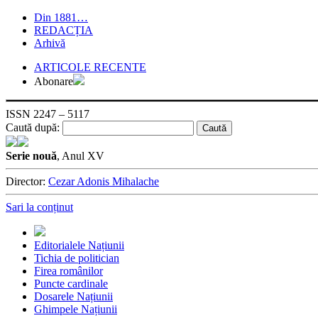
Din 1881…
REDACȚIA
Arhivă
ARTICOLE RECENTE
Abonare
ISSN 2247 – 5117
Caută după:
Serie nouă
, Anul XV
Director:
Cezar Adonis Mihalache
Sari la conținut
Editorialele Națiunii
Tichia de politician
Firea românilor
Puncte cardinale
Dosarele Națiunii
Ghimpele Națiunii