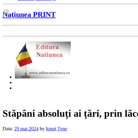
Naţiunea PRINT
Stăpâni absoluți ai țări, prin lă
Data:
29 mai 2024
by
Ionuț Țene