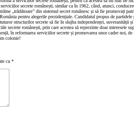
eformă a serviciilor secrete românești, pentru ca acestea să nu mai fie nic
l serviciilor secrete românești, similar ca în 1962, când, atunci, conduc
străine „trădătoare” din sistemul secret românesc și să fie promovați pat
mânia pentru alegerile prezidențiale. Candidatul propus de partidele po
a tuturor structurilor secrete să fie în slujba independenței, suveranități
iile secrete românești, prin care acestea să reprezinte doar interesele su
, în reformarea serviciilor secrete și promovarea unor cadre noi, de ofiț
im colonie!
ate cu
*