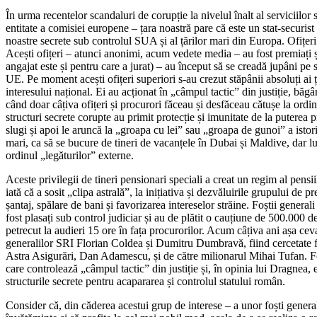
În urma recentelor scandaluri de corupție la nivelul înalt al serviciil
entitate a comisiei europene – țara noastră pare că este un stat-securis
noastre secrete sub controlul SUA și al țărilor mari din Europa. Ofițer
Acești ofițeri – atunci anonimi, acum vedete media – au fost premiați și 
angajat este și pentru care a jurat) – au început să se creadă jupâni p
UE. Pe moment acești ofițeri superiori s-au crezut stăpânii absoluți ai ț
interesului național. Ei au acționat în „câmpul tactic” din justiție, bă
când doar câțiva ofițeri și procurori făceau și desfăceau cătușe la ordin
structuri secrete corupte au primit protecție și imunitate de la puterea 
slugi și apoi le aruncă la „groapa cu lei” sau „groapa de gunoi” a istor
mari, ca să se bucure de tineri de vacanțele în Dubai și Maldive, dar lucr
ordinul „legăturilor” externe.
Aceste privilegii de tineri pensionari speciali a creat un regim al pens
iată că a sosit „clipa astrală”, la inițiativa și dezvăluirile grupului de
șantaj, spălare de bani și favorizarea intereselor străine. Foștii gene
fost plasați sub control judiciar și au de plătit o cauțiune de 500.000 
petrecut la audieri 15 ore în fața procurorilor. Acum câțiva ani așa c
generalilor SRI Florian Coldea și Dumitru Dumbravă, fiind cercetate fa
Astra Asigurări, Dan Adamescu, și de către milionarul Mihai Tufan. Fo
care controlează „câmpul tactic” din justiție și, în opinia lui Dragnea,
structurile secrete pentru acapararea și controlul statului român.
Consider că, din căderea acestui grup de interese – a unor foști general