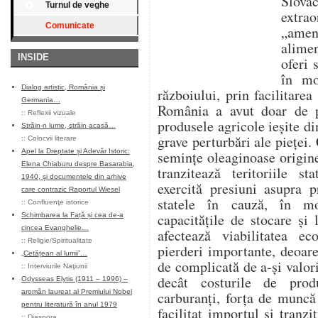
Slov
Turnul de veghe
extr
Comunicate
„amen
alimen
INSIDE
oferi 
în mo
Dialog artistic, România și
războiului, prin facilitarea
Germania…
România a avut doar de p
::
Reflexii vizuale
produsele agricole ieșite d
Străin-n lume, străin acasă…
grave perturbări ale pieței. 
::
Colocvii literare
Apel la Dreptate și Adevăr Istoric:
semințe oleaginoase origin
Elena Chiaburu despre Basarabia,
tranzitează teritoriile s
1940, și documentele din arhive
exercită presiuni asupra p
care contrazic Raportul Wiesel
statele în cauză, în m
::
Confluenţe istorice
capacitățile de stocare și 
Schimbarea la Față și cea de-a
cincea Evanghelie…
afectează viabilitatea e
::
Religie/Spiritualitate
pierderi importante, deoare
„Cetățean al lumii”…
de complicată de a-și valor
::
Interviurile Naţiunii
decât costurile de produ
Odysseas Elytis (1911 – 1996) –
aromân laureat al Premiului Nobel
carburanți, forța de muncă 
pentru literatură în anul 1979
facilitat importul și tranz
::
Diaspora