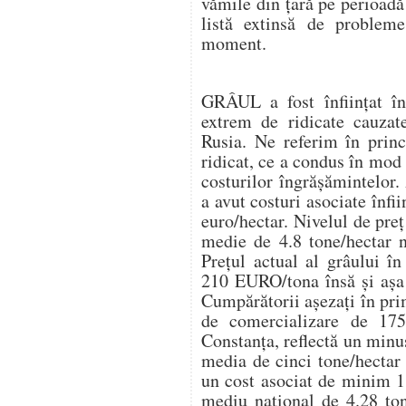
vămile din țară pe perioadă
listă extinsă de probleme
moment.
GRÂUL a fost înființat î
extrem de ridicate cauzat
Rusia. Ne referim în princ
ridicat, ce a condus în mod 
costurilor îngrășămintelor.
a avut costuri asociate înfi
euro/hectar. Nivelul de preț
medie de 4.8 tone/hectar n
Prețul actual al grâului î
210 EURO/tona însă și așa 
Cumpărătorii așezați în pr
de comercializare de 17
Constanța, reflectă un minu
media de cinci tone/hecta
un cost asociat de minim 1
mediu național de 4.28 ton