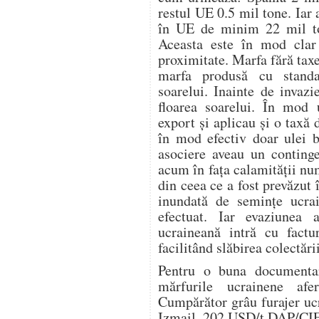
restul UE 0.5 mil tone. Ia
în UE de minim 22 mil to
Aceasta este în mod clar 
proximitate. Marfa fără tax
marfa produsă cu stand
soarelui. Inainte de invaz
floarea soarelui. În mod
export și aplicau și o taxă
în mod efectiv doar ulei b
asociere aveau un conting
acum în fața calamității nu
din ceea ce a fost prevăzut 
inundată de semințe ucra
efectuat. Iar evaziunea
ucraineană intră cu factu
facilitând slăbirea colectăr
Pentru o buna documenta
mărfurile ucrainene af
Cumpărător grâu furajer u
Izmail, 202 USD/t DAP/CIF