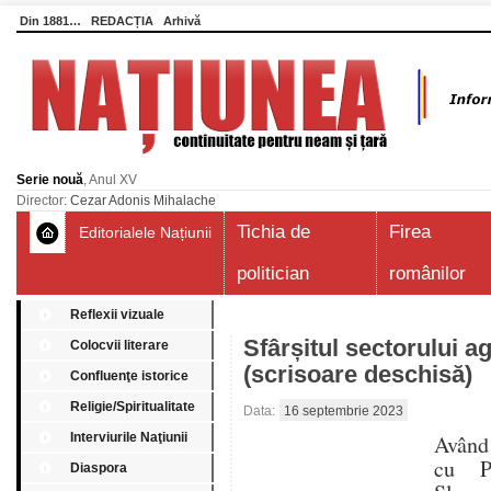
Din 1881…
REDACȚIA
Arhivă
Serie nouă
, Anul XV
Director:
Cezar Adonis Mihalache
Tichia de
Firea
Editorialele Națiunii
politician
românilor
Reflexii vizuale
Sfârșitul sectorului a
Colocvii literare
(scrisoare deschisă)
Confluenţe istorice
Religie/Spiritualitate
Data:
16 septembrie 2023
Interviurile Naţiunii
Având
cu Po
Diaspora