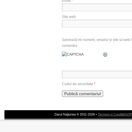
Email
*
Site web
Salvează-mi numele, emailul și site-ul web î
comentez.
Codul de securitate
*
Ziarul Naţiunea ® 2011-2026 •
Termeni şi Condiţii/GD