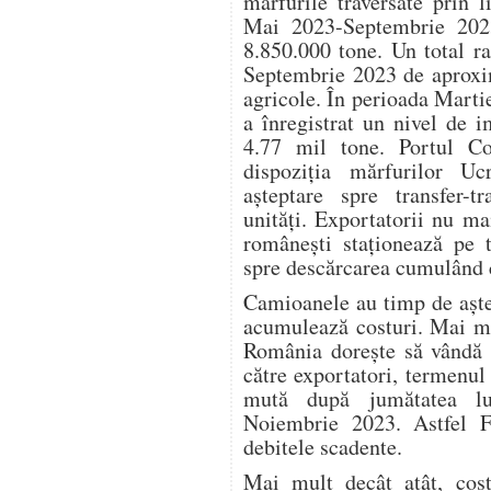
mărfurile traversate prin l
Mai 2023-Septembrie 202
8.850.000 tone. Un total r
Septembrie 2023 de aproxi
agricole. În perioada Mart
a înregistrat un nivel de 
4.77 mil tone. Portul C
dispoziția mărfurilor U
așteptare spre transfer-
unități. Exportatorii nu ma
românești staționează pe t
spre descărcarea cumulând c
Camioanele au timp de aște
acumulează costuri. Mai mu
România dorește să vândă m
către exportatori, termenul 
mută după jumătatea lu
Noiembrie 2023. Astfel F
debitele scadente.
Mai mult decât atât, cost