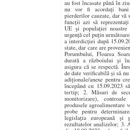
au fost încasate până în ziu
nu vor fi acordați bani
pierderilor cauzate, dar vă 
funcții azi să reprezentaț
UE și populației noastre 
urgență cel puțin următoare
a interdicției după 15.09.
state, dar care are provenie
Porumbului, Floarea Soare
durată a războiului și în
asigura că se respectă. Înr
de date verificabilă și să n
adiționale/anexe pentru creș
începând cu 15.09.2023 să
tertip; 2. Măsuri de secu
monitorizare), controal
produsele agroalimentare v
probe pentru determinare
legislația europeană și 
rezultatelor analizelor; 3.