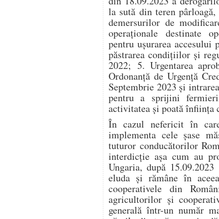
din 18.09.2023 a derogărilo
la sută din teren pârloag
demersurilor de modificar
operaționale destinate o
pentru ușurarea accesului 
păstrarea condițiilor și reg
2022; 5. Urgentarea aprob
Ordonanță de Urgență Credi
Septembrie 2023 și intrare
pentru a sprijini fermie
activitatea și poată înființa
În cazul nefericit în ca
implementa cele șase măsu
tuturor conducătorilor Rom
interdicție așa cum au pr
Ungaria, după 15.09.2023 
eluda și rămâne în aceeași
cooperativele din Român
agricultorilor și cooperat
generală într-un număr ma