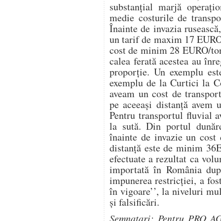
substanțial marjă operați
medie costurile de transpo
Înainte de invazia ruseasc
un tarif de maxim 17 EURO/
cost de minim 28 EURO/tonă
calea ferată acestea au înre
proporție. Un exemplu est
exemplu de la Curtici la C
aveam un cost de transpo
pe aceeași distanță avem
Pentru transportul fluvial 
la sută. Din portul dună
înainte de invazie un cost
distanță este de minim 36E
efectuate a rezultat ca vol
importată în România dup
impunerea restricției, a fos
în vigoare’’, la niveluri mu
și falsificări.
Semnatari: Pentru PRO AG