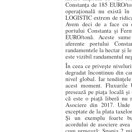
Constanța de 185 EURO/tona
operațională nu există 
LOGISTIC extrem de ridicat
Avem deci de a face cu o 
portului Constanta și Ferm
EURO/tonă. Aceste sume 
aferente portului Cons
randamentele la hectar și l
este vizibil randamentul neg
În ceea ce privește niveluri
degradat încontinuu din ca
nivel global. Iar tendințel
acest moment. Fluxurile 
presează pe piața locală ș
că este o piață liberă nu 
Asociere din 2017. Unde e
exceptate de la plata taxel
Și un exemplu foarte b
acordului de asociere avea
cum urmează: Spania 2 mil 