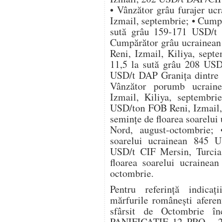
• Vânzător grâu furajer u
Izmail, septembrie; • Cump
sută grâu 159-171 USD/t 
Cumpărător grâu ucrainean
Reni, Izmail, Kiliya, sept
11,5 la sută grâu 208 USD
USD/t DAP Granița dintre U
Vânzător porumb ucrain
Izmail, Kiliya, septembri
USD/ton FOB Reni, Izmail, 
semințe de floarea soarelu
Nord, august-octombrie; 
soarelui ucrainean 845 
USD/t CIF Mersin, Turcia,
floarea soarelui ucrainea
octombrie.
Pentru referință indic
mărfurile românești aferen
sfârsit de Octombrie î
PANIFICAȚIE 12 PRO – 