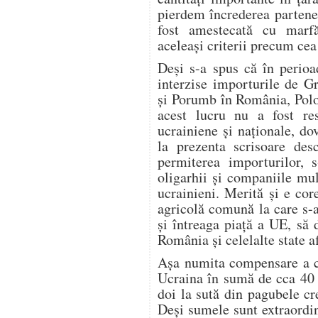
pierdem încrederea partener
fost amestecată cu marf
aceleași criterii precum ce
Deși s-a spus că în perioa
interzise importurile de G
și Porumb în România, Polo
acest lucru nu a fost res
ucrainiene și naționale, dov
la prezenta scrisoare desc
permiterea importurilor, s
oligarhii și companiile mul
ucrainieni. Merită și e cor
agricolă comună la care s-
și întreaga piață a UE, să
România și celelalte state af
Așa numita compensare a ca
Ucraina în sumă de cca 40 
doi la sută din pagubele cr
Deși sumele sunt extraordi