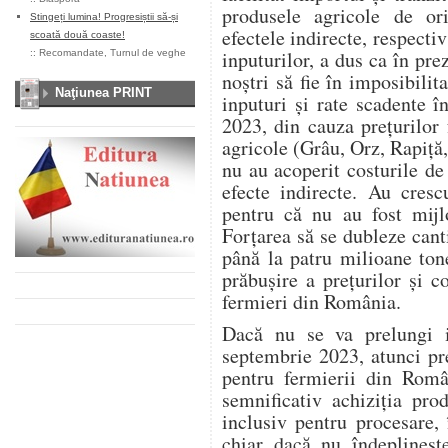
produsele agricole de or
Stingeți lumina! Progresiștii să-și
efectele indirecte, respectiv
scoată două coaste!
inputurilor, a dus ca în pre
::
Recomandate
,
Turnul de veghe
noștri să fie în imposibilit
Naţiunea PRINT
inputuri și rate scadente 
2023, din cauza prețurilor
agricole (Grâu, Orz, Rapiță
nu au acoperit costurile de
efecte indirecte. Au crescu
pentru că nu au fost mijl
Forțarea să se dubleze canti
până la patru milioane ton
prăbușire a prețurilor și c
fermieri din România.
Dacă nu se va prelungi i
septembrie 2023, atunci pr
pentru fermierii din Român
semnificativ achiziția pro
inclusiv pentru procesare,
chiar dacă nu îndeplinește