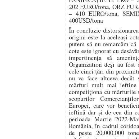
202 EURO/tona, ORZ FUR
– 410 EURO/tona, SE
400USD/tona
În concluzie distorsionarea
origini este la aceleași c
putem să nu remarcăm că A
cote este ignorat cu desăvâ
impertinența să amenin
Organization deși au fost s
cele cinci țări din proximit
nu va face altceva decât 
mărfuri mult mai ieftine 
competiționa cu mărfurile u
scopurilor Comercianțilo
Europei, care vor benefic
ieftină dar și de cea din ce
perioada Martie 2022-Mai
România, în cadrul coridoa
de peste 20.000.000 ton