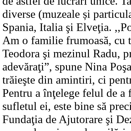
de astfel de lucrări unice. T
diverse (muzeale și particu
Spania, Italia şi Elveţia. ,,
Am o familie frumoasă, cu t
Teodora şi mezinul Radu, pr
adevăraţi”, spune Nina Poşan
trăieşte din amintiri, ci pent
Pentru a înţelege felul de a 
sufletul ei, este bine să pre
Fundaţia de Ajutorare şi De