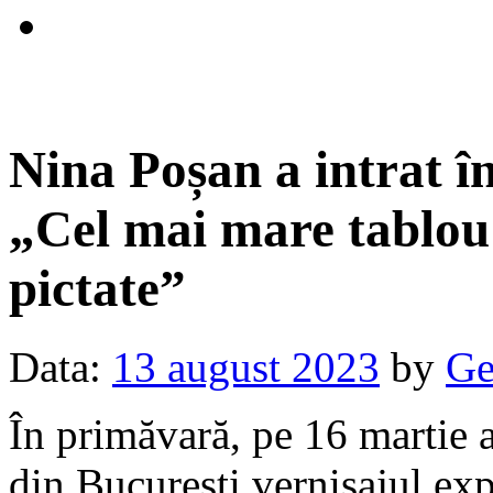
Nina Poșan a intrat î
„Cel mai mare tablou 
pictate”
Data:
13 august 2023
by
Ge
În primăvară, pe 16 martie a.
din București vernisajul exp