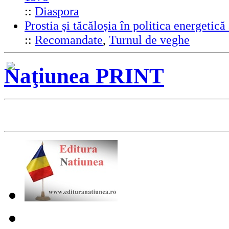
::
Diaspora
Prostia și tăcăloșia în politica energeti
::
Recomandate
,
Turnul de veghe
Naţiunea PRINT