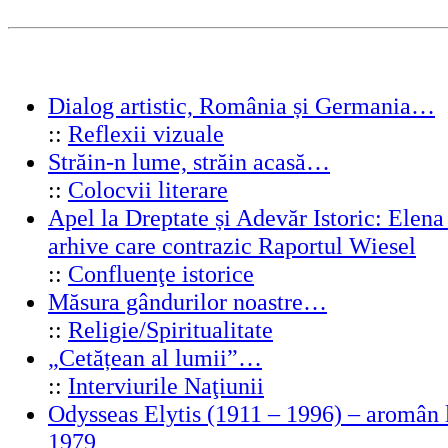
Dialog artistic, România și Germania…
::
Reflexii vizuale
Străin-n lume, străin acasă…
::
Colocvii literare
Apel la Dreptate și Adevăr Istoric: Elen
arhive care contrazic Raportul Wiesel
::
Confluenţe istorice
Măsura gândurilor noastre…
::
Religie/Spiritualitate
„Cetățean al lumii”…
::
Interviurile Naţiunii
Odysseas Elytis (1911 – 1996) – aromân l
1979