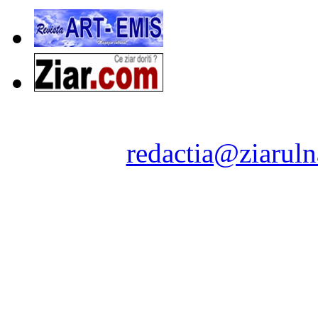
Ziarul Naţiunea ® 2011-2
Contact:
redactia@ziaruln
pre