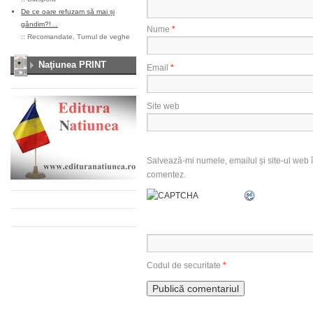
De ce oare refuzam să mai și
gândim?!…
Nume
*
::
Recomandate
,
Turnul de veghe
Naţiunea PRINT
Email
*
Site web
Salvează-mi numele, emailul și site-ul web î
comentez.
Codul de securitate
*