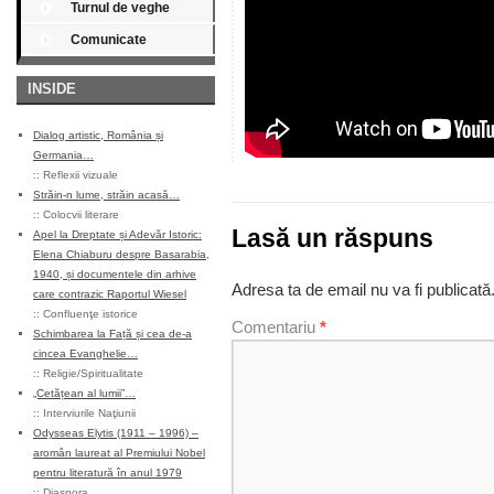
Turnul de veghe
Comunicate
INSIDE
Dialog artistic, România și
Germania…
::
Reflexii vizuale
Străin-n lume, străin acasă…
::
Colocvii literare
Lasă un răspuns
Apel la Dreptate și Adevăr Istoric:
Elena Chiaburu despre Basarabia,
1940, și documentele din arhive
Adresa ta de email nu va fi publicată
care contrazic Raportul Wiesel
::
Confluenţe istorice
Comentariu
*
Schimbarea la Față și cea de-a
cincea Evanghelie…
::
Religie/Spiritualitate
„Cetățean al lumii”…
::
Interviurile Naţiunii
Odysseas Elytis (1911 – 1996) –
aromân laureat al Premiului Nobel
pentru literatură în anul 1979
::
Diaspora