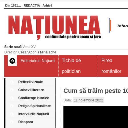
Din 1881…
REDACȚIA
Arhivă
Serie nouă
, Anul XV
Director:
Cezar Adonis Mihalache
Tichia de
Firea
Editorialele Națiunii
politician
românilor
Reflexii vizuale
Cum să trăim peste 1
Colocvii literare
Confluenţe istorice
Data:
11 noiembrie 2022
Religie/Spiritualitate
Interviurile Naţiunii
Diaspora