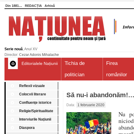
Din 1881…
REDACȚIA
Arhivă
Serie nouă
, Anul XV
Director:
Cezar Adonis Mihalache
Tichia de
Firea
Editorialele Națiunii
politician
românilor
Reflexii vizuale
Să nu-i abandonăm!
Colocvii literare
Confluenţe istorice
Data:
1 februarie 2020
Religie/Spiritualitate
Nu po
nicio
Interviurile Naţiunii
abando
Diaspora
moară 