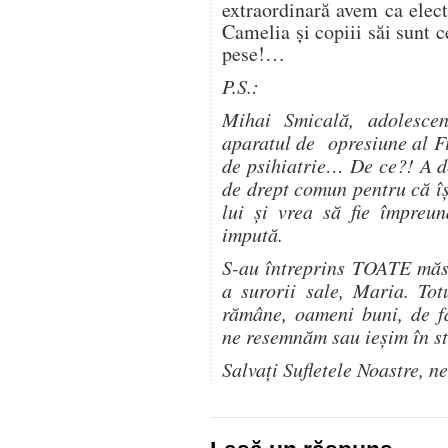
extraordinară avem ca elect
Camelia și copiii săi sunt c
pese!…
P.S.:
Mihai Smicală, adolescen
aparatul de opresiune al Fin
de psihiatrie… De ce?! A d
de drept comun pentru că î
lui și vrea să fie împreun
impută.
S-au întreprins TOATE măsu
a surorii sale, Maria. To
rămâne, oameni buni, de fă
ne resemnăm sau ieșim în s
Salvați Sufletele Noastre, n