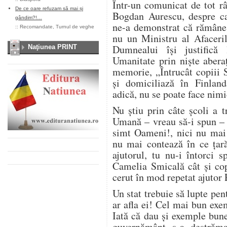
Într-un comunicat de tot râ
De ce oare refuzam să mai și
Bogdan Aurescu, despre c
gândim?!…
ne-a demonstrat că rămâne
::
Recomandate
,
Turnul de veghe
nu un Ministru al Afaceril
Dumnealui își justifică
Naţiunea PRINT
Umanitate prin niște aberaț
memorie, „Întrucât copiii 
și domiciliază în Finlanda
adică, nu se poate face nimi
Nu știu prin câte școli a t
Umană – vreau să-i spun – t
simt Oameni!, nici nu mai 
nu mai contează în ce țar
ajutorul, tu nu-i întorci 
Camelia Smicală cât și cop
cerut în mod repetat ajutor
Un stat trebuie să lupte pent
ar afla ei! Cel mai bun exe
Iată că dau și exemple bun
guvernământ s-a destrăm