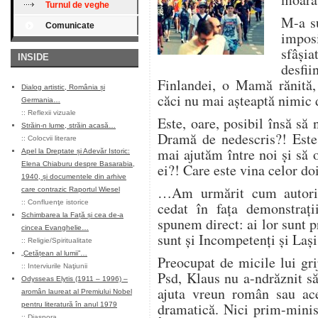
Turnul de veghe
M-a s
Comunicate
impos
sfâși
INSIDE
desfi
Finlandei, o Mamă rănită, 
Dialog artistic, România și
căci nu mai așteaptă nimic
Germania…
::
Reflexii vizuale
Este, oare, posibil însă să
Străin-n lume, străin acasă…
Dramă de nedescris?! Este,
::
Colocvii literare
mai ajutăm între noi și să
Apel la Dreptate și Adevăr Istoric:
Elena Chiaburu despre Basarabia,
ei?! Care este vina celor do
1940, și documentele din arhive
…Am urmărit cum autorit
care contrazic Raportul Wiesel
::
Confluenţe istorice
cedat în fața demonstrați
Schimbarea la Față și cea de-a
spunem direct: ai lor sunt pr
cincea Evanghelie…
sunt și Incompetenți și Lași
::
Religie/Spiritualitate
„Cetățean al lumii”…
Preocupat de micile lui gri
::
Interviurile Naţiunii
Psd, Klaus nu a-ndrăznit s
Odysseas Elytis (1911 – 1996) –
ajuta vreun român sau ace
aromân laureat al Premiului Nobel
dramatică. Nici prim-minis
pentru literatură în anul 1979
::
Diaspora