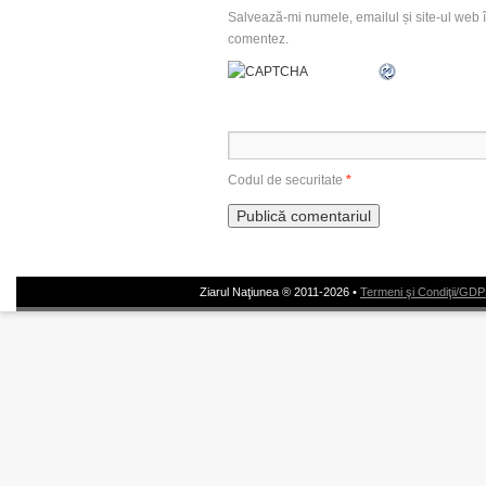
Salvează-mi numele, emailul și site-ul web î
comentez.
Codul de securitate
*
Ziarul Naţiunea ® 2011-2026 •
Termeni şi Condiţii/GD