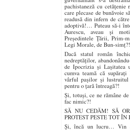
pachistaneză cu cetățenie n
care plecase de bunăvoie să 
readusă din infern de către
adoptivă!… Puteau să-i înto
Aurescu, aveau și moti
Președintele Țării, Prim-m
Legi Morale, de Bun-simț?
Dacă statul român închid
nedreptăților, abandonându-
de Ipocrizia și Lașitatea 
cumva teamă că supărați 
vârful pașilor și lustruitul
pentru o țară întreagă?!
Și, totuși, ce ne rămâne de
fac nimic?!
SĂ NU CEDĂM! SĂ OR
PROTEST PESTE TOT ÎN 
Și, încă un lucru… Vin al