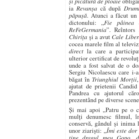
și picătură de ploaie
obligâ
ia
Revanșa
că după
Drumu
păpușă
. Atunci a făcut u
dictonului: „
Fie pâinea 
ReFeGermania
”. Reîntors
Chirița
și a avut
Cale Libe
cocea marele film al televi
direct
la care a participa
ulterior certificat de revolu
unde a fost salvat de o 
Sergiu Nicolaescu care i-a
băgat în
Triunghiul Morții
ajutat de prietenii Candid
Pandrea cu ajutorul căr
prezentând pe diverse scene
Și mai apoi „Patru pe o c
mulţi denumesc filmul, î
conservă, gândul şi inima l
unor ziarişti: „
Îmi este dor
tine dragul meu Gopo, de