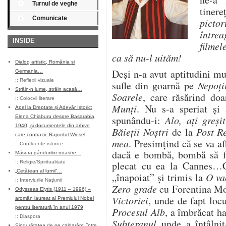
Turnul de veghe
tine
Comunicate
pictor
întrea
INSIDE
filmel
ca să nu-l uităm!
Dialog artistic, România și
Deși n-a avut aptitudini muz
Germania…
::
Reflexii vizuale
sufle din goarnă pe
Nepoți
Străin-n lume, străin acasă…
Soarele
, care răsărind do
::
Colocvii literare
Munți
. Nu s-a speriat și
Apel la Dreptate și Adevăr Istoric:
Elena Chiaburu despre Basarabia,
spunându-i:
Alo, ați greși
1940, și documentele din arhive
Băieții Noștri
de la
Post R
care contrazic Raportul Wiesel
mea
. Presimțind că se va a
::
Confluenţe istorice
dacă e bombă, bombă să fi
Măsura gândurilor noastre…
::
Religie/Spiritualitate
plecat cu ea la Cannes…Câ
„Cetățean al lumii”…
„înapoiat” și trimis la
O va
::
Interviurile Naţiunii
Zero grade
cu Forentina Mos
Odysseas Elytis (1911 – 1996) –
Victoriei
, unde de fapt loc
aromân laureat al Premiului Nobel
pentru literatură în anul 1979
Procesul Alb
, a îmbrăcat h
::
Diaspora
Subteranul
unde a întâlnit
Singurătatea de pe caldarâm: între