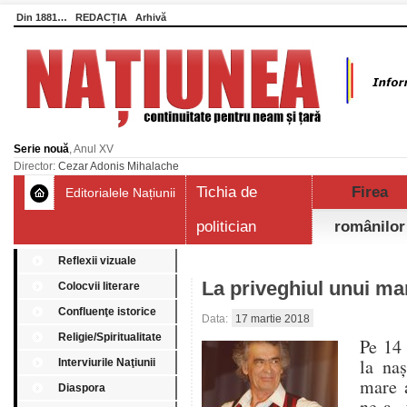
Din 1881…
REDACȚIA
Arhivă
Serie nouă
, Anul XV
Director:
Cezar Adonis Mihalache
Tichia de
Firea
Editorialele Națiunii
politician
românilor
Reflexii vizuale
La priveghiul unui ma
Colocvii literare
Confluenţe istorice
Data:
17 martie 2018
Religie/Spiritualitate
Pe 14 
la naș
Interviurile Naţiunii
mare a
Diaspora
ne-a 