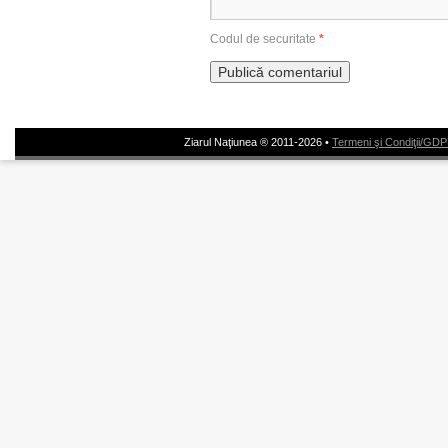
Codul de securitate
*
Ziarul Naţiunea ® 2011-2026 •
Termeni şi Condiţii/GD