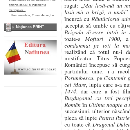
rugat: „
Mai lasă-mă un mi
omenia satului și indiferența
lasă-mă o briză, o undă
”
metropolei…
::
Recomandate
,
Turnul de veghe
încurcă cu
Răutăciosul ado
acceptat să umble cu câţi
Naţiunea PRINT
Brigada diverse intră în 
toate-s
Mofturi 1900
, a
condamnat pe toți la mo
realizând că totul nu-i 
mistificator Titus Popovi
României începuse să curgă
partidului unic, i-a rac
Porumbescu
, pe
Cantemir
ș
cel Mare
, lupta care s-a n
1474
. dar care a fost fi
Buzduganul cu trei peceț
Român
în
Ultima noapte a s
succesiuni, ulterior născând
pleca să lupte
Pentru Patrie
cu toate că
Dragonul Dule