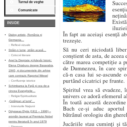
Succ
Turnul de veghe
esenţi
Comunicate
neţinâ
Exist
INSIDE
iluzie
În fapt au aceiaşi esenţă ab
Dialog artistic, România și
trezeşte.
Germania…
::
Reflexii vizuale
Să nu ceri niciodată liber
Străin-n lume, străin acasă…
conştient de asta, de aceea e
::
Colocvii literare
către marea competiţie a pr
Apel la Dreptate și Adevăr Istoric:
Elena Chiaburu despre Basarabia,
de Dumnezeu, în care spiri
1940, și documentele din arhive
că-n casa lui se-ascunde o
care contrazic Raportul Wiesel
purtând cicatrici pe frunte.
::
Confluenţe istorice
Schimbarea la Față și cea de-a
Spiritul vrea să evadeze, 
cincea Evanghelie…
univers ce adoră efemerul a
::
Religie/Spiritualitate
În toată această dezordine
„Cetățean al lumii”…
::
Interviurile Naţiunii
Bach ce-şi aduc aportul 
Odysseas Elytis (1911 – 1996) –
bătrânul orologiu din ghere
aromân laureat al Premiului Nobel
pentru literatură în anul 1979
Jucăriile stau cuminţi şi t
::
Diaspora