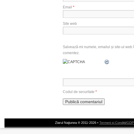
Email
*
Site web
Salvează-mi numele, emailul și site-ul web î
comentez.
Codul de securitate
*
Ziarul Naţiunea ® 2011-2026 •
Termeni şi Condiţii/GD