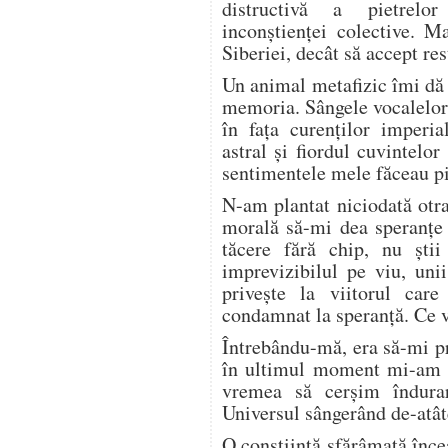
distructivă a pietrelo
inconştienţei colective. M
Siberiei, decât să accept res
Un animal metafizic îmi dă
memoria. Sângele vocalelor
în faţa curenţilor imperi
astral şi fiordul cuvintelo
sentimentele mele făceau pir
N-am plantat niciodată otr
morală să-mi dea speranţe 
tăcere fără chip, nu şti
imprevizibilul pe viu, uni
priveşte la viitorul care
condamnat la speranţă. Ce v
Întrebându-mă, era să-mi pr
în ultimul moment mi-am s
vremea să cerşim îndura
Universul sângerând de-atât
O conştiinţă sfărâmată înce