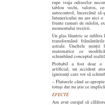
rupe vraja odiseelor neco
tablou vechi, valoros, c
autocontrol, încercând să-
întunericului nu are nici o
frunte ramuri de măslin, e
momentului trezirii.
Un glas lăuntric se infiltra
transformând frământăril
astrale. Uneltele minţii 
matematice ce modifică 
schimbând conceptul realită
Probabil a fost doar o i
artificial, un accident at
ignoranţi care vor să schim
– Fluturele când se-apropie 
totuşi dar nu ştie ce implică
EFECTE
Am avut curajul să călătore