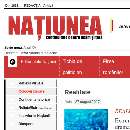
Din 1881…
REDACȚIA
Arhivă
Serie nouă
, Anul XV
Director:
Cezar Adonis Mihalache
Tichia de
Firea
Editorialele Națiunii
politician
românilor
Reflexii vizuale
Realitate
Colocvii literare
Confluenţe istorice
Data:
27 august 2017
Religie/Spiritualitate
REAL
Interviurile Naţiunii
Extre
Diaspora
drama