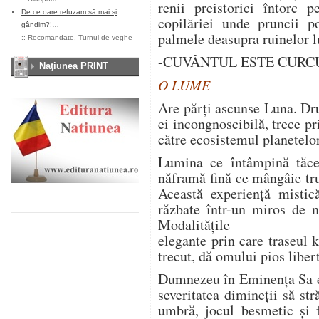
renii preistorici întorc 
De ce oare refuzam să mai și
copilăriei unde pruncii po
gândim?!…
palmele deasupra ruinelor l
::
Recomandate
,
Turnul de veghe
-CUVÂNTUL ESTE CURC
Naţiunea PRINT
O LUME
Are părţi ascunse Luna. Dr
ei incongnoscibilă, trece p
către ecosistemul planetelor
Lumina ce întâmpină tăce
năframă fină ce mângâie tru
Această experienţă mistică
răzbate într-un miros de n
Modalităţile
elegante prin care traseul
trecut, dă omului pios libert
Dumnezeu în Eminenţa Sa es
severitatea dimineţii să st
umbră, jocul besmetic şi f