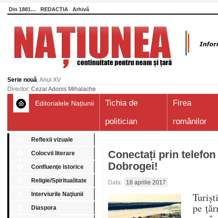
Din 1881…
REDACȚIA
Arhivă
Serie nouă
, Anul XV
Director:
Cezar Adonis Mihalache
Tichia de
Firea
Editorialele Națiunii
politician
românilor
Reflexii vizuale
Conectați prin telefon 
Colocvii literare
Dobrogei!
Confluenţe istorice
Religie/Spiritualitate
Data:
18 aprilie 2017
Interviurile Naţiunii
Turișt
pe țăr
Diaspora