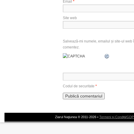
Email
*
Site web
Salvează-mi numele, emailul și site-ul web î
comentez.
Codul de securitate
*
Ziarul Naţiunea ® 2011-2026 •
Termeni şi Condiţii/GD