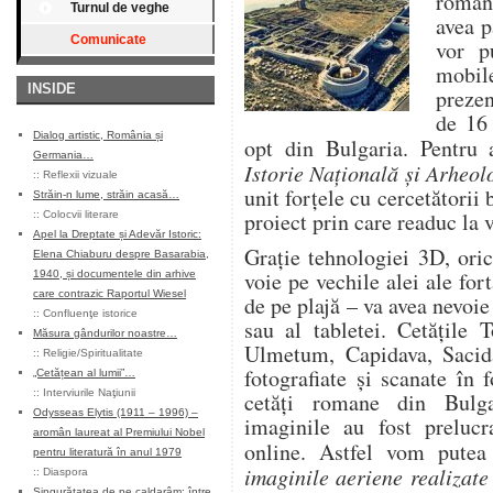
române
Turnul de veghe
avea p
Comunicate
vor p
mobil
INSIDE
preze
de 16 
Dialog artistic, România și
opt din Bulgaria. Pentru a
Germania…
Istorie Națională și Arheol
::
Reflexii vizuale
unit forțele cu cercetătorii 
Străin-n lume, străin acasă…
proiect prin care readuc la 
::
Colocvii literare
Apel la Dreptate și Adevăr Istoric:
Grație tehnologiei 3D, ori
Elena Chiaburu despre Basarabia,
voie pe vechile alei ale fort
1940, și documentele din arhive
care contrazic Raportul Wiesel
de pe plajă – va avea nevoie
::
Confluenţe istorice
sau al tabletei. Cetățile 
Măsura gândurilor noastre…
Ulmetum, Capidava, Sacid
::
Religie/Spiritualitate
fotografiate și scanate în
„Cetățean al lumii”…
::
Interviurile Naţiunii
cetăți romane din Bulgar
Odysseas Elytis (1911 – 1996) –
imaginile au fost prelucr
aromân laureat al Premiului Nobel
online. Astfel vom putea
pentru literatură în anul 1979
imaginile aeriene realizate 
::
Diaspora
Singurătatea de pe caldarâm: între