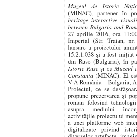
Muzeul de Istorie Nați
(MINAC), partener în pro
heritage interactive visua
between Bulgaria and Ro
27 aprilie 2016, ora 11:00
Imperial (Str. Traian, nr
lansare a proiectului amin
15.2.1.038 și a fost inițiat
din Ruse (Bulgaria), în p
Istorie Ruse
şi cu
Muzeul d
Constanţa
(MINAC). El este
V-A România – Bulgaria, Ax
Proiectul, ce se desfăşoa
propune prezervarea şi pop
roman folosind tehnolog
asupra mediului înconj
activităţile proiectului me
a unei platforme web inte
digitalizate privind isto
diverselor artefacte, imagin