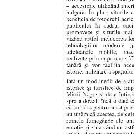
– accesibile utilizând inte
bulgară. În plus, siturile 
beneficia de fotografii aeri
publicului în cadrul unei
promoveze şi siturile mai 
vizând astfel includerea lor
tehnologiilor moderne (p
telefoanele mobile, mac
realizate prin imprimare 3D
tânără şi vor facilita acc
istoriei milenare a spaţiulu
Iată un mod inedit de a at
istorice și turistice de im
Mării Negre și de a întind
spre a dovedi încă o dată c
că am ales pentru acest proi
nu uităm că acestea, de cele
ruinele fumegânde ale uno
emoție și ziua când un ast
apleca și asupra reconstituir