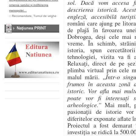
sol. Dacă vom accesa f
omenia satului și indiferența
descrierea istorică. Aces
metropolei…
engleză, accesibilă turișt
::
Recomandate
,
Turnul de veghe
români care ajung pe litora
Naţiunea PRINT
de plajă în favoarea unei
Dobrogea, deși cele mai m
vreme. În schimb, străin
istoria, spun cercetăt
tehnologiei, vizita va fi
Relaxați, direct de pe șez
plimba virtual prin cele m
malul mării. „
Într-o sing
frumos în aceasta zonă d
istoric. Vor afla mai mult
poate vor fi interesați
arheologice.”
Mai mult, p
pasionații de istorie vo
diferitelor exponate aflate 
Proiectul a fost demarat
investiția se ridică la 500.