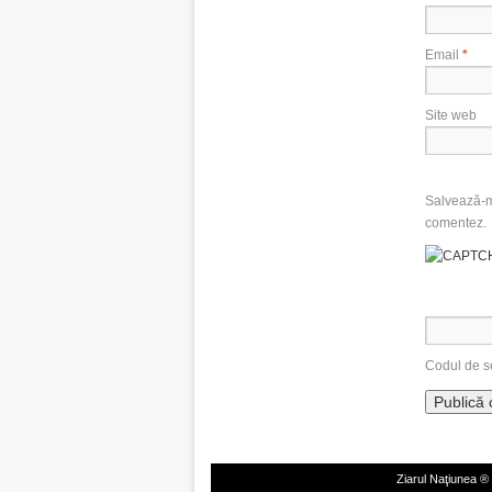
Email
*
Site web
Salvează-mi
comentez.
Codul de s
Ziarul Naţiunea ®