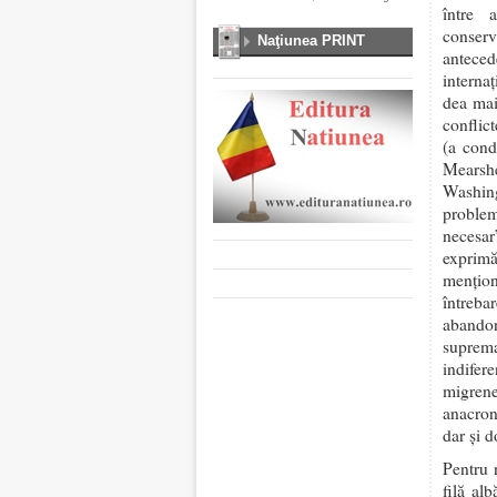
între 
conserv
Naţiunea PRINT
anteced
interna
dea mai
conflic
(a cond
Mearshe
Washing
problem
necesar
exprimă
menţion
întreb
abandon
suprem
indifer
migren
anacron
dar şi d
Pentru 
filă alb