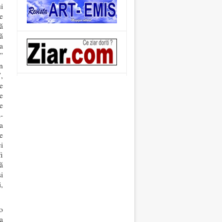
i
e
ă
ă
a
”
n
,
e
e
e
-
a
e
i
i
ă
i
,
o
a