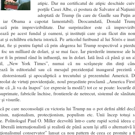
atipic. Dar nu certificatul de atipic deschide cuiv
porţile Casei Albe, ci postura de Salvator al Naţiuni
adoptată de Trump (în care de Gaulle sau Puţin a
t, iar Obama a capotat lamentabil). Deocamdată, Donald Trum
ază prin imprevizibilitate. Dar surprinzător este că imprevizibi
nează pe acest fundal şi oameni, şi instituţii care şi-au făcut din non
at şi echilibru eticheta istorică. Pe articolul furibund al lui Sörös e inut
stat, fie şi pentru faptul că prin alegerea lui Trump respectivul a pierdu
n foc un milliard de dolari, şi se mai face. Iar pierderile immense ale lu
r fi în primul rând în influenţă, nu în dolari. Iată însă că până şi un al
bil, „New York Times”, numai că nu scrâşneşte din dinţi cân
ază în editorialul sau că mesajul prezidenţial inaugural prezintă 
 distorsionată şi apocaliptică a trecutului şi prezentului Americii. D
ureolat de virtuţi providenţiale, noul preşedinte proclamă „America First
te că „îi va da înapoi” (ce expresie la modă!) tot ce se poate: locurile d
uprimate, fabricile închise, frontierele de netrecut, sistemul de sănătate
 şi visurile.
ică pe care neconsolaţii cu victoria lui Trump nu o pot defini altfel decâ
onism, naţionalism, protecţionism, populism etc. Unii încep totuşi s
e. Politologul Paul O. Miller dezvoltă într-o carte rapid scrisă ideea c
liberală internaţionalistă şi realistă de până acum îşi află o alternativă 
aţionalismul conservator” lansat ca nou pattern de ceea ce promite a fi