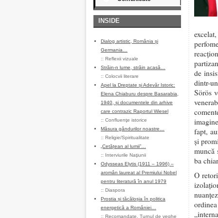
INSIDE
excela
Dialog artistic, România și
perfome
Germania…
reacţio
::
Reflexii vizuale
partizan
Străin-n lume, străin acasă…
de insi
::
Colocvii literare
dintr-u
Apel la Dreptate și Adevăr Istoric:
Sörös vo
Elena Chiaburu despre Basarabia,
venera
1940, și documentele din arhive
comente
care contrazic Raportul Wiesel
imagine
::
Confluenţe istorice
Măsura gândurilor noastre…
fapt, a
::
Religie/Spiritualitate
şi promi
„Cetățean al lumii”…
muncă s
::
Interviurile Naţiunii
ba chiar
Odysseas Elytis (1911 – 1996) –
aromân laureat al Premiului Nobel
O retor
pentru literatură în anul 1979
izolaţi
::
Diaspora
nuanţez
Prostia și tăcăloșia în politica
ordinea 
energetică a României…
„intern
::
Recomandate
,
Turnul de veghe