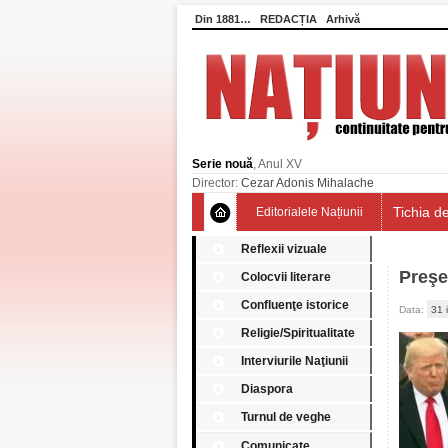
Din 1881…
REDACȚIA
Arhivă
Serie nouă
, Anul XV
Director:
Cezar Adonis Mihalache
Tichia de
Editorialele Națiunii
Reflexii vizuale
Preşe
Colocvii literare
Confluenţe istorice
Data:
31 
Religie/Spiritualitate
Interviurile Naţiunii
Diaspora
Turnul de veghe
Comunicate