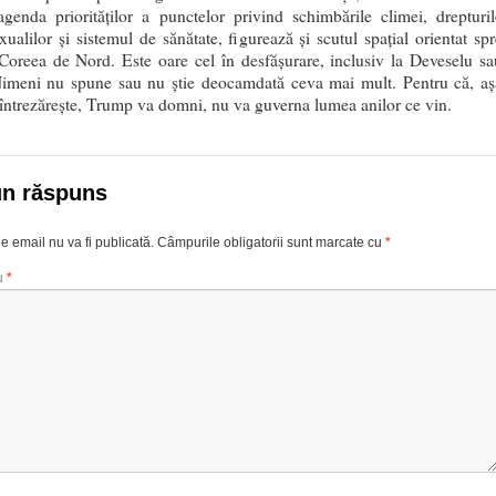
genda priorităţilor a punctelor privind schimbările climei, drepturil
ualilor şi sistemul de sănătate, figurează şi scutul spaţial orientat spr
 Coreea de Nord. Este oare cel în desfăşurare, inclusiv la Deveselu sa
Nimeni nu spune sau nu ştie deocamdată ceva mai mult. Pentru că, aş
întrezăreşte, Trump va domni, nu va guverna lumea anilor ce vin.
un răspuns
e email nu va fi publicată.
Câmpurile obligatorii sunt marcate cu
*
u
*