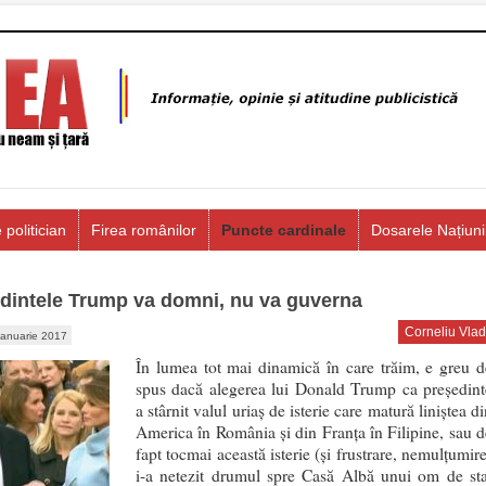
 politician
Firea românilor
Puncte cardinale
Dosarele Națiuni
dintele Trump va domni, nu va guverna
Corneliu Vlad
ianuarie 2017
În lumea tot mai dinamică în care trăim, e greu d
spus dacă alegerea lui Donald Trump ca preşedint
a stârnit valul uriaş de isterie care matură liniştea d
America în România şi din Franţa în Filipine, sau d
fapt tocmai această isterie (şi frustrare, nemulţumir
i-a netezit drumul spre Casă Albă unui om de sta