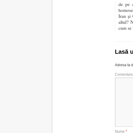
de pe a
homosex
Iran şi
altul? 
cum se 
Lasă 
Adresa ta d
Comentari
Nume
*