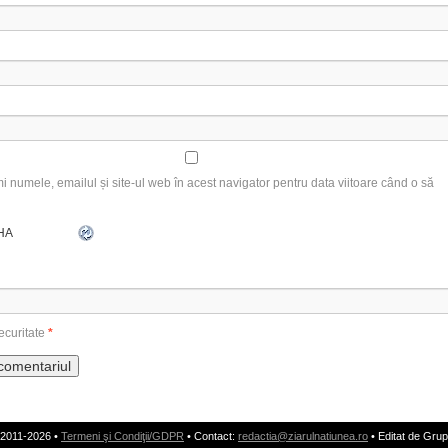
 numele, emailul și site-ul web în acest navigator pentru data viitoare când o să
ecuritate
*
 2011-2026 •
Termeni şi Condiţii/GDPR
• Contact:
redactia@ziarulnatiunea.ro
• Editat de Grup