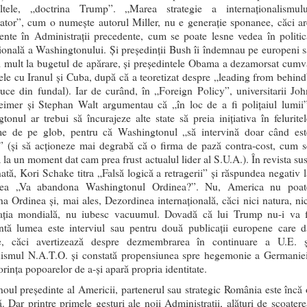
altele, „doctrina Trump”. „Marea strategie a internaţionalismulu
ator”, cum o numeşte autorul Miller, nu e generaţie sponanee, căci ar
ente în Administraţii precedente, cum se poate lesne vedea în politic
ţională a Washingtonului. Şi preşedinţii Bush îi îndemnau pe europeni s
 mult la bugetul de apărare, şi preşedintele Obama a dezamorsat cumv
tele cu Iranul şi Cuba, după că a teoretizat despre „leading from behind
uce din fundal). Iar de curând, în „Foreign Policy”, universitarii Joh
imer şi Stephan Walt argumentau că „în loc de a fi poliţaiul lumii”
tonul ar trebui să încurajeze alte state să preia iniţiativa în feluritel
e de pe glob, pentru că Washingtonul „să intervină doar când est
” (şi să acţioneze mai degrabă că o firma de pază contra-cost, cum s
 la un moment dat cam prea frust actualul lider al S.U.A.). În revista sus
ată, Kori Schake titra „Falsă logică a retragerii” şi răspundea negativ l
area „Va abandona Washingtonul Ordinea?”. Nu, America nu poat
a Ordinea şi, mai ales, Dezordinea internaţională, căci nici natura, nic
aţia mondială, nu iubesc vacuumul. Dovadă că lui Trump nu-i va f
entă lumea este interviul sau pentru două publicaţii europene care d
e, căci avertizează despre dezmembrarea în continuare a U.E. ş
ismul N.A.T.O. şi constată propensiunea spre hegemonie a Germaniei
orinţa popoarelor de a-şi apară propria identitate.
noul preşedinte al Americii, partenerul sau strategic România este încă 
ă. Dar printre primele gesturi ale noii Administraţii, alături de scoatere