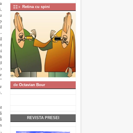
a
Retina cu spini
i,
u
p
l
-
il
t
i
t
d
o
e
”
de
Octavian Bour
e
,
t
ă
REVISTA PRESEI
ă
în
,