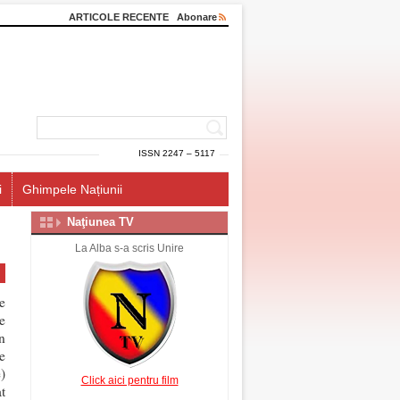
ARTICOLE RECENTE
Abonare
ISSN 2247 – 5117
i
Ghimpele Națiunii
Naţiunea TV
La Alba s-a scris Unire
e
e
in
e
e)
Click aici pentru film
t