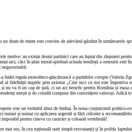
cu un dram de minte este convins de adevărul găzduit în următoarele spuse
e motive: au existat destui partinici care au luptat din răsputeri pentru bi
mai aici, căci în plan moral-spiritual actuala tendință a omenirii este 
at neguvernabil.
de-a întări regula monolitico-gășcărească a partidelor corupte (Valeriu Z
al fidelității stupide prin axioma „Cine nu-i cu noi este împotriva noa
st și nu va fi un cap de țară, ci un act benefic pentru România și masa 
endenți onești și de consilii compuse din concetățeni valoroși. Adică toți 
Europene este un veritabil abuz de limbaj. În noua conjunctură politico-
, ci numai și numai cu aplicarea urgentă și fără crâcnire a recomandărilo
 imposibil pentru cineva cu caracter și coloană vertebrală!
am mai sus, în cea națională sunt simpli executanți) și în pofida faptului