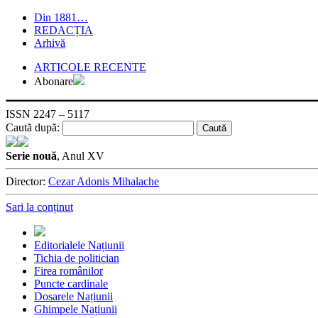
Din 1881…
REDACȚIA
Arhivă
ARTICOLE RECENTE
Abonare
ISSN 2247 – 5117
Caută după:
Serie nouă
, Anul XV
Director:
Cezar Adonis Mihalache
Sari la conținut
Editorialele Națiunii
Tichia de politician
Firea românilor
Puncte cardinale
Dosarele Națiunii
Ghimpele Națiunii