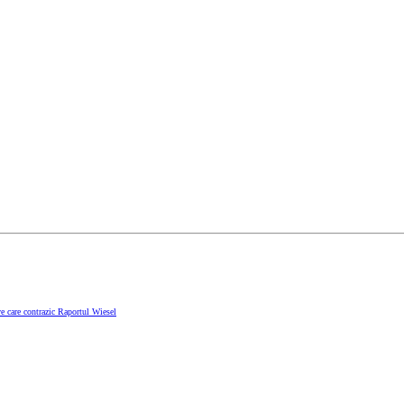
e care contrazic Raportul Wiesel