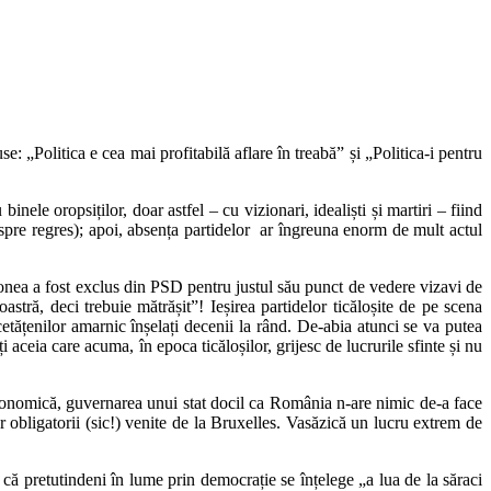
: „Politica e cea mai profitabilă aflare în treabă” și „Politica-i pentru
nele oropsiților, doar astfel – cu vizionari, idealiști și martiri – fiind
înspre regres); apoi, absența partidelor ar îngreuna enorm de mult actul
gonea a fost exclus din PSD pentru justul său punct de vedere vizavi de
stră, deci trebuie mătrășit”! Ieșirea partidelor ticăloșite de pe scena
cetățenilor amarnic înșelați decenii la rând. De-abia atunci se va putea
aceia care acuma, în epoca ticăloșilor, grijesc de lucrurile sfinte și nu
economică, guvernarea unui stat docil ca România n-are nimic de-a face
r obligatorii (sic!) venite de la Bruxelles. Vasăzică un lucru extrem de
 că pretutindeni în lume prin democrație se înțelege „a lua de la săraci