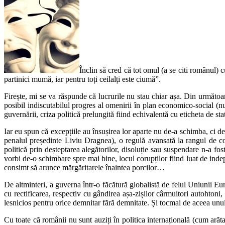
Înclin să cred că tot omul (a se citi românul) 
partinici mumă, iar pentru toți ceilalți este ciumă”.
Firește, mi se va răspunde că lucrurile nu stau chiar așa. Din următoarel
posibil indiscutabilul progres al omenirii în plan economico-social (nu
guvernării, criza politică prelungită fiind echivalentă cu eticheta de st
Iar eu spun că excepțiile au însușirea lor aparte nu de-a schimba, ci 
penalul președinte Liviu Dragnea), o regulă avansată la rangul de cod 
politică prin deșteptarea alegătorilor, disoluție sau suspendare n-a fo
vorbi de-o schimbare spre mai bine, locul corupților fiind luat de indep
consimt să arunce mărgăritarele înaintea porcilor…
De altminteri, a guverna într-o făcătură globalistă de felul Uniunii 
cu rectificarea, respectiv cu gândirea așa-zișilor cârmuitori autohtoni
lesnicios pentru orice demnitar fără demnitate. Și tocmai de aceea unul
Cu toate că românii nu sunt auziți în politica internațională (cum arăt