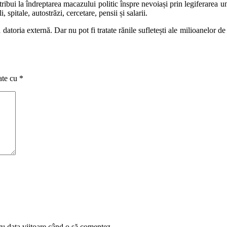
tribui la îndreptarea macazului politic înspre nevoiași prin legiferarea u
, spitale, autostrăzi, cercetare, pensii și salarii.
tă datoria externă. Dar nu pot fi tratate rănile sufletești ale milioanelor de
ate cu
*
ru data viitoare când o să comentez.