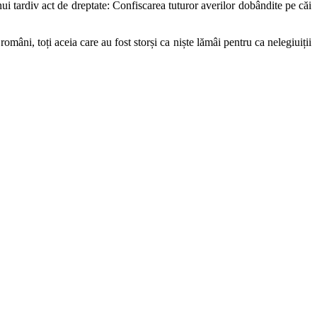
nui tardiv act de dreptate: Confiscarea tuturor averilor dobândite pe căi
 români, toți aceia care au fost storși ca niște lămâi pentru ca nelegiuiții