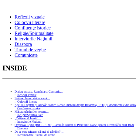
Reflexii vizuale
Colocvii literare
Confluenţe istorice
Religie/Spiritualitate
Interviurile Naţiunii
Diaspora
Turnul de veghe
Comunicate
INSIDE
Dialog artistic, România și Germania…
::
Reflexii vizuale
Străin-n lume, străin acasă…
::
Colocvii literare
Apel la Dreptate și Adevăr Istoric: Elena Chiaburu despre Basarabia, 1940, și documentele din arhiv
::
Confluenţe istorice
Măsura gândurilor noastre…
::
Religie/Spiritualitate
„Cetățean al lumii”…
::
Interviurile Naţiunii
Odysseas Elytis (1911 – 1996) – aromân laureat al Premiului Nobel pentru literatură în anul 1979
::
Diaspora
De ce oare refuzam să mai și gândim?!…
::
Recomandate
,
Turnul de veghe