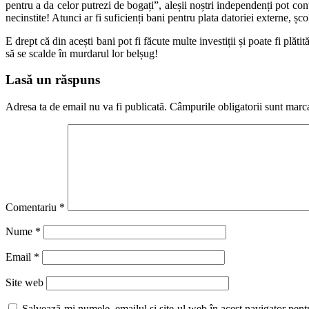
pentru a da celor putrezi de bogați”, aleșii noștri independenți pot con
necinstite! Atunci ar fi suficienți bani pentru plata datoriei externe, școli
E drept că din acești bani pot fi făcute multe investiții și poate fi plăti
să se scalde în murdarul lor belșug!
Lasă un răspuns
Adresa ta de email nu va fi publicată.
Câmpurile obligatorii sunt marc
Comentariu
*
Nume
*
Email
*
Site web
Salvează-mi numele, emailul și site-ul web în acest navigator pent