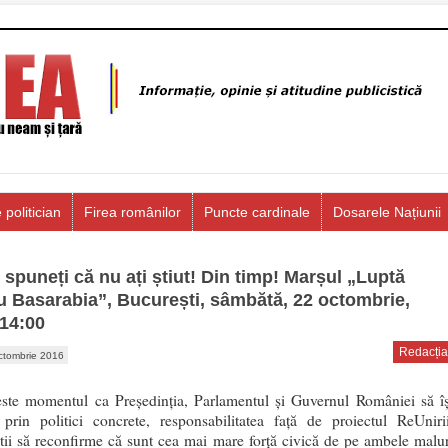
 politician
Firea românilor
Puncte cardinale
Dosarele Națiunii
 spuneți că nu ați știut! Din timp! Marșul „Luptă
u Basarabia”, București, sâmbătă, 22 octombrie,
 14:00
Redacția
ctombrie 2016
te momentul ca Președinția, Parlamentul și Guvernul României să îș
prin politici concrete, responsabilitatea față de proiectul ReUnirii
tii să reconfirme că sunt cea mai mare forță civică de pe ambele malur