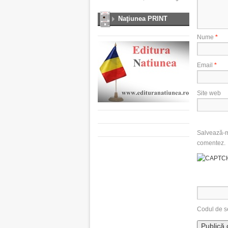
Naţiunea PRINT
Nume
*
Email
*
Site web
Salvează-mi
comentez.
Codul de s