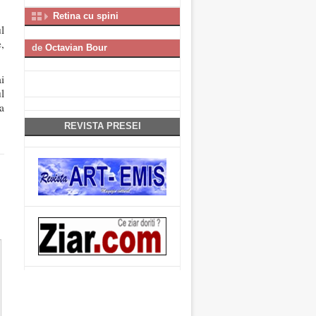
Retina cu spini
l
,
de
Octavian Bour
i
l
a
REVISTA PRESEI