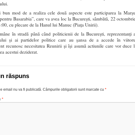
ului.
 bun mod de a realiza cele două aspecte este participarea la Marșu
pentru Basarabia”, care va avea loc la București, sâmbătă, 22 octombrie
4:00, cu plecare de la Hanul lui Manuc (Piața Unirii).
âne în stradă până când politicienii de la București, reprezentanți a
lui și ai partidelor politice care au șansa de a accede în viitoru
nt recunosc necesitatea Reunirii și își asumă actiunile care vor duce l
ea acestui deziderat.
un răspuns
e email nu va fi publicată.
Câmpurile obligatorii sunt marcate cu
*
u
*