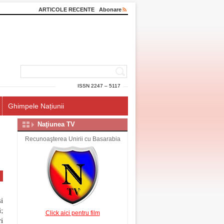
ARTICOLE RECENTE
Abonare
ISSN 2247 – 5117
Ghimpele Națiunii
Naţiunea TV
Recunoaşterea Unirii cu Basarabia
i
;
Click aici pentru film
i