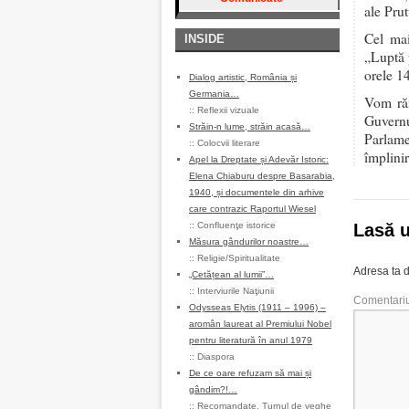
ale Prut
Cel mai
INSIDE
„Luptă 
orele 1
Dialog artistic, România și
Germania…
Vom răm
::
Reflexii vizuale
Guvernu
Străin-n lume, străin acasă…
Parlame
::
Colocvii literare
împlinir
Apel la Dreptate și Adevăr Istoric:
Elena Chiaburu despre Basarabia,
1940, și documentele din arhive
care contrazic Raportul Wiesel
::
Confluenţe istorice
Lasă 
Măsura gândurilor noastre…
::
Religie/Spiritualitate
Adresa ta d
„Cetățean al lumii”…
::
Interviurile Naţiunii
Comentari
Odysseas Elytis (1911 – 1996) –
aromân laureat al Premiului Nobel
pentru literatură în anul 1979
::
Diaspora
De ce oare refuzam să mai și
gândim?!…
::
Recomandate
,
Turnul de veghe