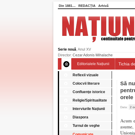
Din 1881…
REDACȚIA
Arhivă
Serie nouă
, Anul XV
Director:
Cezar Adonis Mihalache
Tichia de
Editorialele Națiunii
Reflexii vizuale
Să nu
Colocvii literare
pentr
Confluenţe istorice
orele
Religie/Spiritualitate
Data:
2 o
Interviurile Naţiunii
Diaspora
Acum es
Turnul de veghe
asume, 
Unioniș
Comunicate