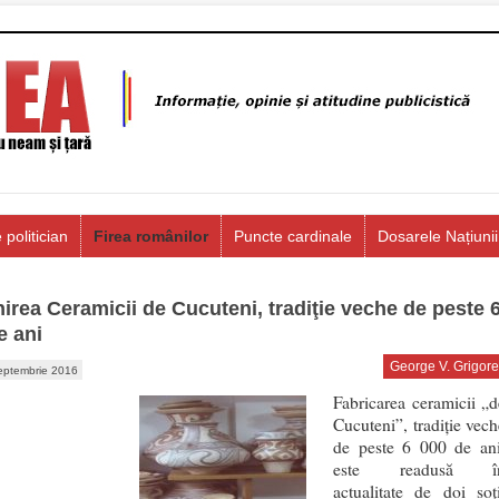
 politician
Firea românilor
Puncte cardinale
Dosarele Națiunii
irea Ceramicii de Cucuteni, tradiţie veche de peste 
e ani
George V. Grigore
eptembrie 2016
Fabricarea ceramicii „d
Cucuteni”, tradiţie vech
de peste 6 000 de ani
este readusă î
actualitate de doi soţi