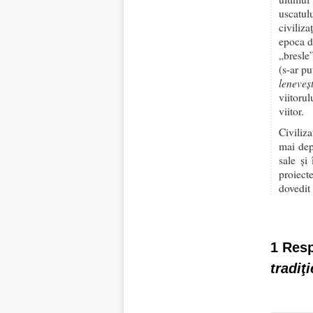
uscatulu
civiliz
epoca de
„bresle”
(s-ar p
leneveș
viitoru
viitor.
Civiliz
mai dep
sale și 
proiect
dovedit 
1 Res
tradiţ