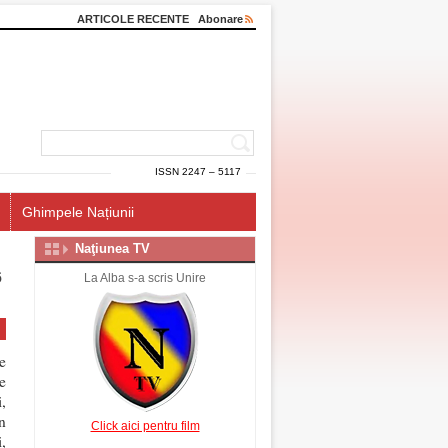
ARTICOLE RECENTE
Abonare
ISSN 2247 – 5117
Ghimpele Națiunii
Naţiunea TV
6
La Alba s-a scris Unire
e
e
,
n
Click aici pentru film
,