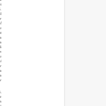
i
ă.
l
e
l
a
t
a
a
ă
n
a
i
e
a
a
e
,
e
n
i