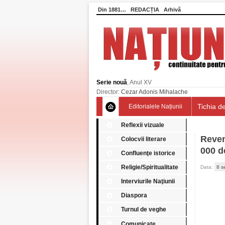
Din 1881…
REDACȚIA
Arhivă
Serie nouă
, Anul XV
Director:
Cezar Adonis Mihalache
Tichia de
Editorialele Națiunii
Reflexii vizuale
Reven
Colocvii literare
000 d
Confluenţe istorice
Religie/Spiritualitate
Data:
8 s
Interviurile Naţiunii
Diaspora
Turnul de veghe
Comunicate