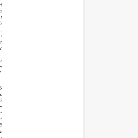
i
a
t
ă
”,
u
e
e
.
a
e
,
6
s
ă
e
n
n
ă
e
a