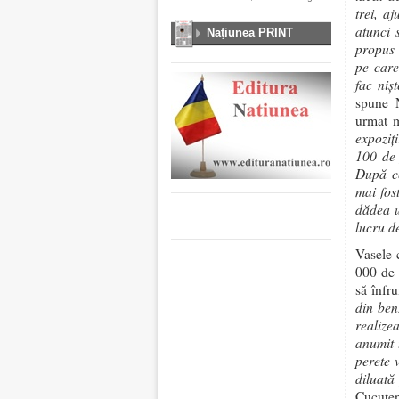
trei, a
atunci 
Naţiunea PRINT
propus 
pe care
fac niş
spune N
urmat mu
expoziţ
100 de 
După ce
mai fos
dădea u
lucru d
Vasele 
000 de 
să înfr
din ben
realize
anumit 
perete 
diluată
Cucuten