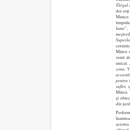
Târgul 
doi soţi
Munca ş
timpulu
lume
”,
meşter
Superla
ceramic
Mitroi 
venit d
unicat. 
zona. V
această
pentru 
suflet, 
Mitroi.
şi obiec
din ţar
Perform
înainte
acestea
ultimul