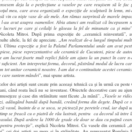
junsesem deja la o perfecţiune a vaselor pe care reuşisem să le fac ş
soţul meu, care avea organizată o expoziţie de sculptură în lemn, mi-
să vin cu nişte vase de ale mele. Am rămas surprinsă de marele impac
 l-au avut asupra oamenilor. Abia atunci am realizat că începusem s
te lucruri pe care şi ceilalţi le găseau la fel de minunate ca şi mine
icoleta Mitroi. După prima expoziţie de „ceramică reinventată”, a
Am realizat de-a lungul timpului mult
lte altele, la fel de apreciate. „
ii. Ultima expoziţie a fost la Palatul Parlamentului unde am avut pest
piese, piese reprezentantive ale ceramicii de Cucuteni, piese de autor
 am lucrat foarte mult replici fidele am ajuns la un punct în care n-
t suficient. Am interpretat forma, decorul, păstrând modul de lucru car
n tot unitar ceramicii noastre. I-am dat o continuitate acestei ceramici
e care suntem mândri
”, mai spune artista.
celor doi artişti sunt create prin aceeaşi tehnică ca şi în urmă cu peste 
ani, când roata încă nu se inventase. Obiectele decorative care au ajun
Vasele se ridic
umuseţeze şi case din străinătate sunt făcute „la mână”. „
zi, adăugând bandă după bandă, creând forma din degete. După ce s
ază vasul, înainte de a se usca, se pictează pe peretele crud, iar după u
timp se freacă cu o piatră de râu lustruit, pentru ca decorul să intre î
vasului. După ardere la 1000 de grade ele doar se dau cu puţină cear
 pentru protecţie
”, explică Nicoleta Mitroi. Cu vasele din ceramică „d
i” cei doi artişti au mers şi în străinătate. Au reprezentat România l