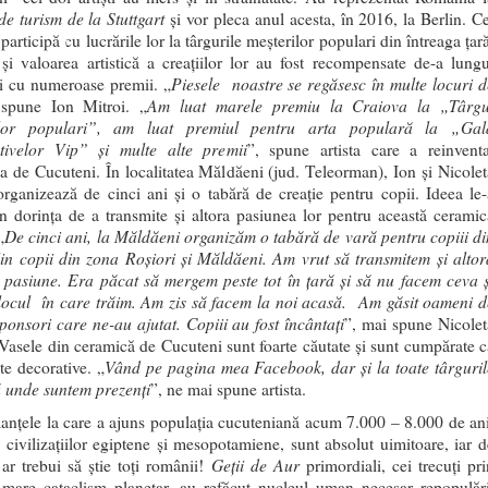
de turism de la Stuttgart
şi vor pleca anul acesta, în 2016, la Berlin. Ce
 participă cu lucrările lor la târgurile meşterilor populari din întreaga ţar
i valoarea artistică a creaţiilor lor au fost recompensate de-a lungu
Piesele noastre se regăsesc în multe locuri d
i cu numeroase premii. „
Am luat marele premiu la Craiova la „Târgu
 spune Ion Mitroi. „
ilor populari”, am luat premiul pentru arta populară la „Gal
tivelor Vip” şi multe alte premii
”, spune artista care a reinventa
a de Cucuteni. În localitatea Măldăeni (jud. Teleorman), Ion şi Nicolet
organizează de cinci ani și o tabără de creaţie pentru copii. Ideea le-
in dorinţa de a transmite şi altora pasiunea lor pentru această ceramic
De cinci ani, la Măldăeni organizăm o tabără de vară pentru copiii di
„
in copii din zona Roşiori şi Măldăeni. Am vrut să transmitem şi altor
 pasiune. Era păcat să mergem peste tot în ţară şi să nu facem ceva ş
locul în care trăim. Am zis să facem la noi acasă. Am găsit oameni d
sponsori care ne-au ajutat. Copiii au fost încântaţi
”, mai spune Nicolet
 Vasele din ceramică de Cucuteni sunt foarte căutate și sunt cumpărate c
Vând pe pagina mea Facebook, dar și la toate târguril
te decorative. „
ă unde suntem prezenţi
”, ne mai spune artista.
anțele la care a ajuns populația cucuteniană acum 7.000 – 8.000 de ani
a civilizațiilor egiptene și mesopotamiene, sunt absolut uimitoare, iar d
Geții de Aur
 ar trebui să știe toți românii!
primordiali, cei trecuți pri
 mare cataclism planetar, au refăcut nucleul uman necesar repopulări