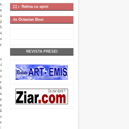
in
Retina cu spini
a
i
de
Octavian Bour
i
6
i
s
e
REVISTA PRESEI
a
i
a
a
e
tă
a
-a
sa
ă
a
n
,