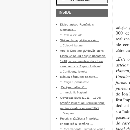
INSIDE
Dialog artistic, România și
artişti
Germania…
000 de 
::
Reflexii vizuale
realize
Străin-n lume, străin acasă…
ale cer
::
Colocvii literare
către c
Apel la Dreptate și Adevăr Istoric:
Elena Chiaburu despre Basarabia,
Este o
„
1940, și documentele din arhive
artelor
care contrazic Raportul Wiesel
Hamangi
::
Confluenţe istorice
Cucuten
Măsura gândurilor noastre…
forme. 
::
Religie/Spiritualitate
partea 
„Cetățean al lumii”…
::
Interviurile Naţiunii
de Ion 
Odysseas Elytis (1911 – 1996) –
fost împ
aromân laureat al Premiului Nobel
dedicat 
pentru literatură în anul 1979
s-a înd
::
Diaspora
pasiune
Prostia și tăcăloșia în politica
de care
energetică a României…
ideal d
::
Recomandate
,
Turnul de veghe