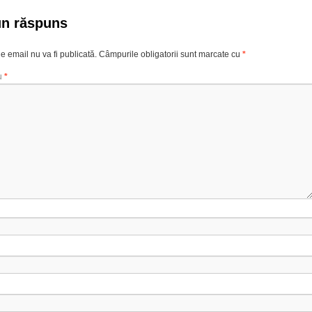
un răspuns
e email nu va fi publicată.
Câmpurile obligatorii sunt marcate cu
*
u
*