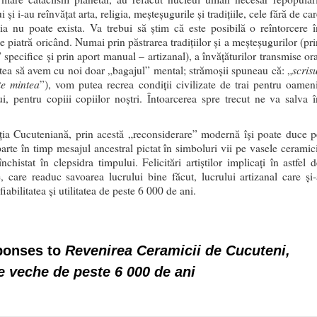
i și i-au reînvățat arta, religia, meșteșugurile și tradițiile, cele fără de ca
ația nu poate exista. Va trebui să știm că este posibilă o reîntorcere î
 piatră oricând. Numai prin păstrarea tradițiilor și a meșteșugurilor (pri
 specifice și prin aport manual – artizanal), a învățăturilor transmise or
scris
utea să avem cu noi doar „bagajul” mental; strămoșii spuneau că: „
te mintea
”), vom putea recrea condiții civilizate de trai pentru oameni
lui, pentru copiii copiilor noștri. Întoarcerea spre trecut ne va salva î
ația Cucuteniană, prin acestă „reconsiderare” modernă își poate duce p
arte în timp mesajul ancestral pictat în simboluri vii pe vasele ceramici
închistat în clepsidra timpului. Felicitări artiștilor implicați în astfel 
e, care readuc savoarea lucrului bine făcut, lucrului artizanal care și-
fiabilitatea și utilitatea de peste 6 000 de ani.
ponses to
Revenirea Ceramicii de Cucuteni,
ie veche de peste 6 000 de ani