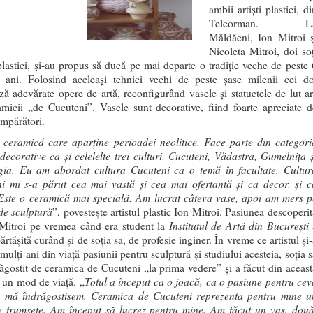
ambii artişti plastici, d
Teleorman. L
Măldăeni, Ion Mitroi ș
Nicoleta Mitroi, doi soţ
- plastici, și-au propus să ducă pe mai departe o tradiţie veche de peste 
ani. Folosind aceleaşi tehnici vechi de peste șase milenii cei do
ază adevărate opere de artă, reconfigurând vasele și statuetele de lut ar
amicii „de Cucuteni”. Vasele sunt decorative, fiind foarte apreciate d
umpărători.
 ceramică care aparţine perioadei neolitice. Face parte din categori
 decorative ca şi celelelte trei culturi, Cucuteni, Vădastra, Gumelniţa ş
a. Eu am abordat cultura Cucuteni ca o temă în facultate. Cultur
i mi s-a părut cea mai vastă şi cea mai ofertantă şi ca decor, şi c
Este o ceramică mai specială. Am lucrat câteva vase, apoi am mers p
de sculptură
”, povesteşte artistul plastic Ion Mitroi. Pasiunea descoperi
Institutul de Artă din Bucureşti
Mitroi pe vremea când era student la
ărtăşită curând şi de soţia sa, de profesie inginer. În vreme ce artistul şi
mulţi ani din viaţă pasiunii pentru sculptură și studiului acesteia, soţia 
răgostit de ceramica de Cucuteni „la prima vedere” și a făcut din aceast
Totul a început ca o joacă, ca o pasiune pentru cev
 un mod de viaţă. „
 mă îndrăgostisem. Ceramica de Cucuteni reprezenta pentru mine u
e frumseţe. Am început să lucrez pentru mine. Am făcut un vas, două