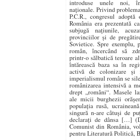
introduse unele noi, în
naționale. Privind problema
P.C.R., congresul adoptă 
România era prezentată ca 
subjugă națiunile, acuz
provinciilor și de pregăti
Sovietice. Spre exemplu, p
român, încercând să zdr
printr-o sălbatică teroare al
întărească baza sa în regi
activă de colonizare și
imperialismul român se sileș
românizarea intensivă a mo
drept „români“. Masele lar
ale micii burghezii orășen
populația rusă, ucrainean
singură n-are câtuși de pu
declarați de dânsa […] (D
Comunist din România, vol.
pentru Literatură Politică, 