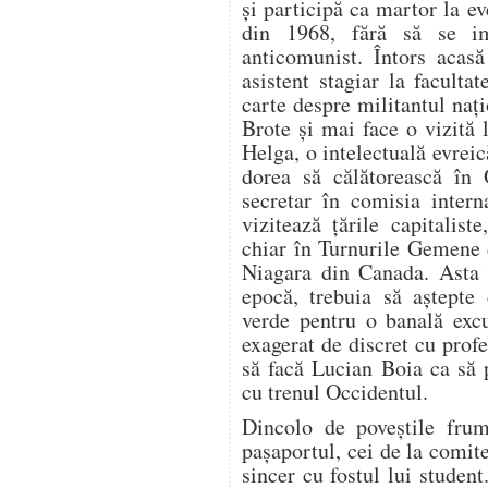
şi participă ca martor la e
din 1968, fără să se i
anticomunist. Întors acasă
asistent stagiar la faculta
carte despre militantul naţ
Brote şi mai face o vizită
Helga, o intelectuală evrei
dorea să călătorească în 
secretar în comisia intern
vizitează ţările capitalis
chiar în Turnurile Gemene 
Niagara din Canada. Asta î
epocă, trebuia să aştepte
verde pentru o banală exc
exagerat de discret cu prof
să facă Lucian Boia ca să 
cu trenul Occidentul.
Dincolo de poveştile frum
paşaportul, cei de la comit
sincer cu fostul lui studen