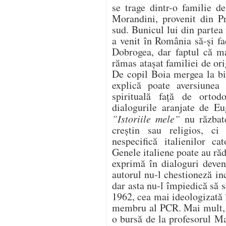
se trage dintr-o familie d
Morandini, provenit din Pr
sud. Bunicul lui din partea
a venit în România să-şi fa
Dobrogea, dar faptul că ma
rămas ataşat familiei de orig
De copil Boia mergea la bis
explică poate aversiunea 
spirituală faţă de ortod
dialogurile aranjate de Eu
”Istoriile mele”
nu răzbate
creştin sau religios, ci
nespecifică italienilor ca
Genele italiene poate au răd
exprimă în dialoguri deven
autorul nu-l chestioneză in
dar asta nu-l împiedică să se
1962, cea mai ideologizată 
membru al PCR. Mai mult, 
o bursă de la profesorul M