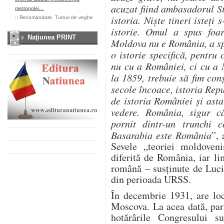
acuzat fiind ambasadorul S
metropolei…
istoria. Nişte tineri isteţi
::
Recomandate
,
Turnul de veghe
istorie. Omul a spus foa
Naţiunea PRINT
Moldova nu e România, a spu
o istorie specifică, pentru
nu cu a României, ci cu a 
la 1859, trebuie să fim con
secole încoace, istoria Repu
de istoria României şi ast
vedere. România, sigur c
pornit dintr-un trunchi
Basarabia este România
”, 
Sevele „teoriei moldoven
diferită de România, iar l
română – susținute de Lucia
din perioada URSS.
În decembrie 1931, are loc
Moscova. La acea dată, pa
hotărârile Congresului s