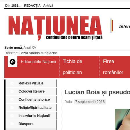
Din 1881…
REDACȚIA
Arhivă
Serie nouă
, Anul XV
Director:
Cezar Adonis Mihalache
Tichia de
Firea
Editorialele Națiunii
politician
românilor
Reflexii vizuale
Lucian Boia și pseudo-
Colocvii literare
Confluenţe istorice
Data:
7 septembrie 2016
Religie/Spiritualitate
Interviurile Naţiunii
Diaspora