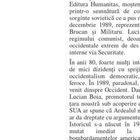
Editura Humanitas, moșteni
printr-o semnătură de co
sorginte sovietică ce a pus
decembrie 1989, reprezent
Brucan și Militaru. Luc
regimului comunist, deoar
occidentale extrem de des
interne via Securitate.
În anii 80, foarte mulți in
de mici dizidenți cu sprij
occidentalism democrati
feroce. În 1989, paradoxal,
venit dinspre Occident. Da
Lucian Boia, promotorul te
țara noastră sub acoperir
SUA ar spune că Ardealul n
ar da dreptate cu argument
Istoricul s-a născut în 19
mutat imediat la Câ
bombardamentelor american