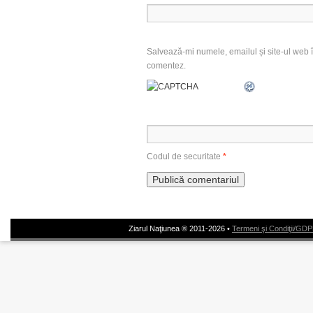
Salvează-mi numele, emailul și site-ul web î
comentez.
Codul de securitate
*
Ziarul Naţiunea ® 2011-2026 •
Termeni şi Condiţii/GD