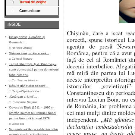
Turnul de veghe
Comunicate
INSIDE
Chişinău, care a iscat reac
Dialog artistic, România și
corectă, spune istoricul Lu
Germania…
agenţia de presă News.
::
Reflexii vizuale
România, pentru că a avut pa
Străin-n lume, străin acasă…
faţă de cel al României di
::
Colocvii literare
decenii interbelice. Alegații
Târgul Gherghiței (jud. Prahova) –
curte domnească pentru domnitorul
mă miră din partea lui Luc
Mihai Viteazul
aceste interpretări istori
::
Confluenţe istorice
istoricilor „sovietiz
Măsura gândurilor noastre…
Constantinescu din perioada 
::
Religie/Spiritualitate
„Cetățean al lumii”…
interviu Lucian Boia, nu e
::
Interviurile Naţiunii
de România, iar problema u
Odysseas Elytis (1911 – 1996) –
cei mai mulţi dintre moldove
aromân laureat al Premiului Nobel
independent. „
Mă gândesc 
pentru literatură în anul 1979
::
Diaspora
declaraţiei ambasadorului 
Singurătatea de pe caldarâm: între
acuze grave, nu foarte abi
omenia satului și indiferența