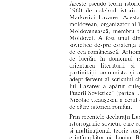
Aceste pseudo-teorii istori
1960 de celebrul istoric
Markovici Lazarev. Acesta
moldovean, organizator al 
Moldovenească, membru ti
Moldovei. A fost unul din 
sovietice despre existența 
de cea românească. Artiom 
de lucrări în domeniul is
orientarea literaturii și
partinității comuniste și 
adept fervent al scrisului c
lui Lazarev a apărut cule
Puterii Sovietice” (partea I,
Nicolae Ceaușescu a cerut 
de către istoricii români.
Prin recentele declarații Lu
istoriografic sovietic care 
și multinațional, teorie sus
e întâmplător că Lucian B