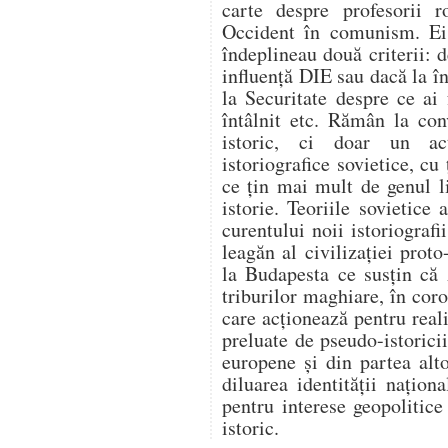
carte despre profesorii 
Occident în comunism. Ei
îndeplineau două criterii: 
influenţă DIE sau dacă la î
la Securitate despre ce ai 
întâlnit etc. Rămân la co
istoric, ci doar un act
istoriografice sovietice, cu
ce țin mai mult de genul li
istorie. Teoriile sovietice
curentului noii istoriograf
leagăn al civilizației proto
la Budapesta ce susțin că 
triburilor maghiare, în co
care acționează pentru rea
preluate de pseudo-istorici
europene și din partea alt
diluarea identității națion
pentru interese geopolitice
istoric.