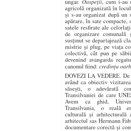
ungar.
Oaspeţii
, cum i-au 
agricolă organizată în locul
şi s-au organizat după un 
apărare, în sate compacte, 
satele resfirate ale celorlaţ
de organizare comunală 
susţinut se departajează cla
mistrie şi plug, pe viaţa c
colectivă, cât pun pe săbii
devenind avangarda regatu
canonul fiind:
credinţa oarb
DOVEZI LA VEDERE. De la
având ca obiectiv vizitarea 
săseşti, o adevărată co
Transilvaniei de care UNE
Avem ca ghid, Universu
Transilvania, o reală enc
culturală şi arhitecturală 
arhitectul sas Hermann Fab
documentare corectă şi comp