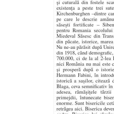
şi cuturală din fostele sc
existenţa a peste trei sute
Kirchenburghen –dintre car
pe care le descrie amănun
săseşti fortificate – Sib
pentru Romania secolulu
Miedeval Săsesc din Transi
din păcate, istorice, marea
Nu ne-au părăsit după Unir
din 1918, cănd demografic,
700.000, ci de la al 2-lea
nici România nu mai este c
şi prosperă după o istori
Hermann Fabini, în introd
istorică a saşilor, citează
Blaga, ceva semnificativ în 
adesea, rămăşiţele târzi
primejdii, întunecate bise
enorme. Sunt bisericile ce
retrăgea aici. Biserica dev