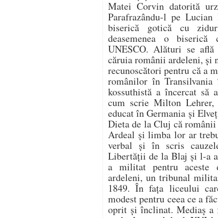
Matei Corvin datorită urze
Parafrazându-l pe Lucian 
biserică gotică cu zidu
deasemenea o biserică 
UNESCO. Alături se află 
căruia românii ardeleni, şi n
recunoscători pentru că a mi
românilor în Transilvania
kossuthistă a încercat să 
cum scrie Milton Lehrer,
educat în Germania şi Elveţia
Dieta de la Cluj că românii 
Ardeal şi limba lor ar trebu
verbal şi în scris cauze
Libertăţii de la Blaj şi l-
a militat pentru aceste 
ardeleni, un tribunal milita
1849. În faţa liceului ca
modest pentru ceea ce a făc
oprit şi înclinat. Mediaş a 