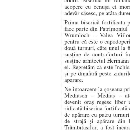
codru. Biserica lui rămân
acopere cu cenuşa ei mormi
adevăr săsesc, pe atâta dur
Prima biserică fortificata
face parte din Patrimoniu
Wrumloch – Valea Viilor 
pentru că este o capodoperă
două turnuri, câte unul la f
susţine de contraforturi î
susţine arhitectul Hermann 
ei. Regretăm că este închi
şi pe dinafară peste ziduril
aparare.
Ne întoarcem la şoseaua pri
Mediasch – Mediaş – ate
devenit oraş regesc liber 
ridicată biserica fortificată
de apărare cu patru turnuri
de strajă şi apărare din 
Trâmbiţaşilor, a fost înca