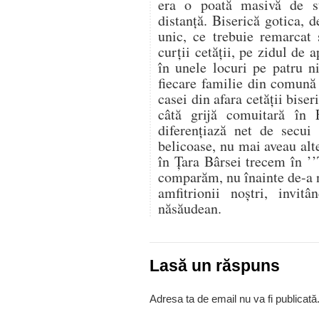
era o poată masivă de s
distanţă. Biserică gotica, 
unic, ce trebuie remarcat 
curţii cetăţii, pe zidul de a
în unele locuri pe patru n
fiecare familie din comună
casei din afara cetăţii bise
câtă grijă comuitară în
diferenţiază net de secui 
belicoase, nu mai aveau alt
în Ţara Bârsei trecem în ’
comparăm, nu înainte de-a n
amfitrionii noştri, invitâ
năsăudean.
Lasă un răspuns
Adresa ta de email nu va fi publicată