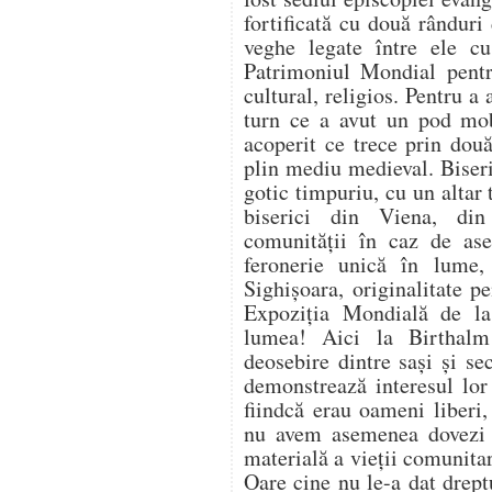
fortificată cu două rânduri
veghe legate între ele cu
Patrimoniul Mondial pentr
cultural, religios. Pentru a
turn ce a avut un pod mob
acoperit ce trece prin dou
plin mediu medieval. Biseri
gotic timpuriu, cu un altar 
biserici din Viena, din
comunităţii în caz de as
feronerie unică în lume,
Sighişoara, originalitate p
Expoziţia Mondială de la
lumea! Aici la Birthal
deosebire dintre saşi şi se
demonstrează interesul lor
fiindcă erau oameni liberi,
nu avem asemenea dovezi is
materială a vieţii comunit
Oare cine nu le-a dat dreptu