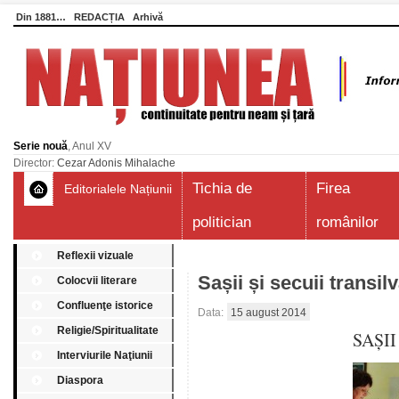
Din 1881…
REDACȚIA
Arhivă
Serie nouă
, Anul XV
Director:
Cezar Adonis Mihalache
Tichia de
Firea
Editorialele Națiunii
politician
românilor
Reflexii vizuale
Sașii și secuii transil
Colocvii literare
Confluenţe istorice
Data:
15 august 2014
Religie/Spiritualitate
SAŞII
Interviurile Naţiunii
Diaspora