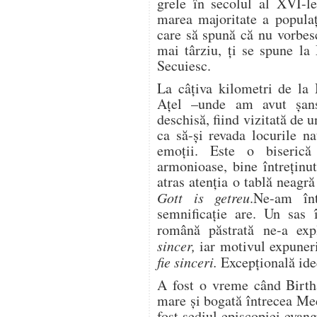
grele în secolul al XVI-le
marea majoritate a populaţ
care să spună că nu vorbes
mai târziu, ţi se spune la
Secuiesc.
La câţiva kilometri de la
Aţel –unde am avut şansa
deschisă, fiind vizitată de 
ca să-şi revada locurile n
emoţii. Este o biserică 
armonioase, bine întreţinut
atras atenţia o tablă neagră
Gott is getreu
.Ne-am în
semnificaţie are. Un sas 
română păstrată ne-a ex
sincer,
iar motivul expuner
fie sinceri.
Excepţională idee
A fost o vreme când Birth
mare şi bogată întrecea Med
fost sediul episcopiei evang