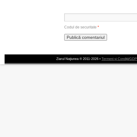
Codul de securitate
*
Ziarul Naţiunea ® 2011-2026 •
Termeni şi Condiţii/GD