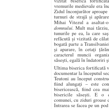
vizitat biserica fortifi
vremurile medievale era în
Zidul înconjurător aproape 
turnuri de strajă şi apărar
Mihai Vitezul a asaltat-
domnului.
Mult mai târziu
tunurile pe ea, la care sa
refăcută şi vizitată de căla
bogată parte a Transilvaniei
şi aparare, în cetaţi ţără
caracterul muncii organiz
săseşti, egală în îndatoriri ş
Ultima biserica fortificată v
documentar la începutul sec
Teutoni au început constru
fiind alungaţi – este con
bisericească, fiind cea mai
bisericile săseşti. E o 
comunei, cu ziduri groase d
Intrarea se facea pe un pod 