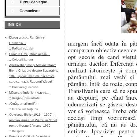
Turnul de veghe
Comunicate
INSIDE
Dialog artistic, România și
mergem încă odata în părţ
Germania…
comparam obiectiv ceea ce a
::
Reflexii vizuale
Străin-n lume, străin acasă…
opt secole de când vieţui
::
Colocvii literare
urmaşii dacilor. Diferenţa 
Apel la Dreptate și Adevăr Istoric:
realizat istoriceşte şi co
Elena Chiaburu despre Basarabia,
pământului, mai vechi şi 
1940, și documentele din arhive
pământ. Întâi de toate, con
care contrazic Raportul Wiesel
::
Confluenţe istorice
Transilvania care să ne sp
Măsura gândurilor noastre…
au drepturi, pe când între
::
Religie/Spiritualitate
udemerizaţi se găsesc dest
„Cetățean al lumii”…
vor să vorbeasca limba ofici
::
Interviurile Naţiunii
Odysseas Elytis (1911 – 1996) –
acelaşi timp vocifereaz
aromân laureat al Premiului Nobel
pământului, că nu au dre
pentru literatură în anul 1979
entitate. Ipocrizie, pentr
::
Diaspora
Prostia și tăcăloșia în politica