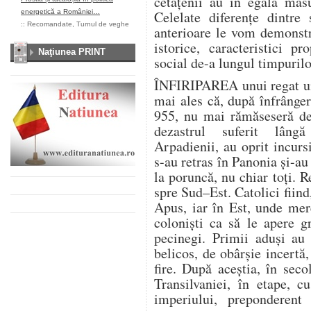
cetăţenii au în egală măsu
energetică a României…
Celelate diferenţe dintre 
::
Recomandate
,
Turnul de veghe
anterioare le vom demonst
istorice, caracteristici p
Naţiunea PRINT
social de-a lungul timpurilo
ÎNFIRIPAREA unui regat un
mai ales că, după înfrânge
955, nu mai rămăseseră de
dezastrul suferit lâng
Arpadienii, au oprit incurs
s-au retras în Panonia şi-au
la poruncă, nu chiar toţi. 
spre Sud–Est. Catolici fiin
Apus, iar în Est, unde mer
colonişti ca să le apere g
pecinegi. Primii aduşi au 
belicos, de obârşie incertă,
fire. După aceştia, în seco
Transilvaniei, în etape, c
imperiului, preponderent