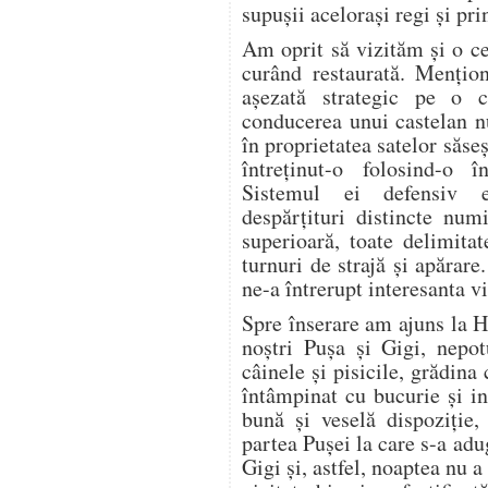
supuşii aceloraşi regi şi pri
Am oprit să vizităm şi o c
curând restaurată. Menţion
aşezată strategic pe o c
conducerea unui castelan n
în proprietatea satelor săseş
întreţinut-o folosind-o 
Sistemul ei defensiv e
despărţituri distincte numi
superioară, toate delimitat
turnuri de strajă şi apărare
ne-a întrerupt interesanta vi
Spre înserare am ajuns la 
noştri Puşa şi Gigi, nepot
câinele şi pisicile, grădina 
întâmpinat cu bucurie şi in
bună şi veselă dispoziţie,
partea Puşei la care s-a adu
Gigi şi, astfel, noaptea nu 