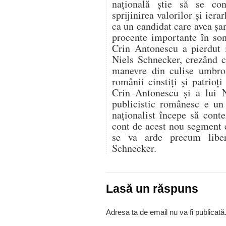
naţională ştie să se co
sprijinirea valorilor şi iera
ca un candidat care avea şan
procente importante în son
Crin Antonescu a pierdut 
Niels Schnecker, crezând c
manevre din culise umbroa
românii cinstiţi şi patrioţ
Crin Antonescu şi a lui N
publicistic românesc e un
naţionalist începe să cont
cont de acest nou segment e
se va arde precum libe
Schnecker.
Lasă un răspuns
Adresa ta de email nu va fi publicată