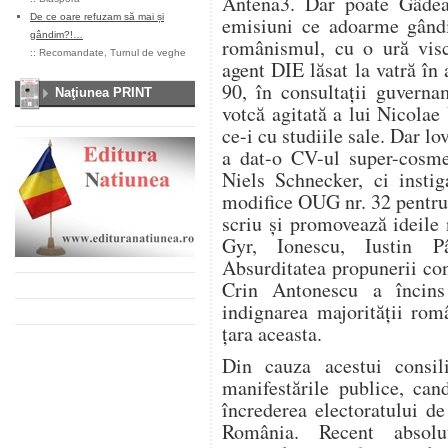
Antena3. Dar poate Gâdea
De ce oare refuzam să mai și
emisiuni ce adoarme gândir
gândim?!…
românismul, cu o ură visce
::
Recomandate
,
Turnul de veghe
agent DIE lăsat la vatră în 
90, în consultaţii guvern
Naţiunea PRINT
votcă agitată a lui Nicolae 
ce-i cu studiile sale. Dar lo
a dat-o CV-ul super-cosmet
Niels Schnecker, ci instig
modifice OUG nr. 32 pentru a
scriu şi promovează ideile 
Gyr, Ionescu, Iustin P
Absurditatea propunerii con
Crin Antonescu a încins 
indignarea majorităţii rom
ţara aceasta.
Din cauza acestui consil
manifestările publice, can
încrederea electoratului de
România. Recent absolut 