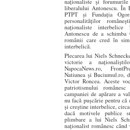
naționaliste și forumurile
liberalului Antonescu. În 
PTPT și Fundația Ogora
personalităților române
naționaliste interbelice
Antonescu de a schimba 
românii care cred în simbo
interbelică.
Plecarea lui Niels Schneck
victorie a naționaliști
NapocaNews.ro, FrontPre
Natiunea și Buciumul.ro, d
Victor Roncea. Aceste voci
patriotismului românes
campaniei de apărare a val
nu facă puşcărie pentru că e
şi creştine interbelice, circ
dacă motivele publice su
plimbare a lui Niels Schn
naţionalist românesc când 