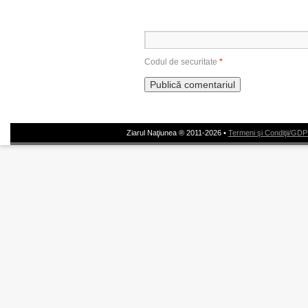
Codul de securitate
*
Ziarul Naţiunea ® 2011-2026 •
Termeni şi Condiţii/GD