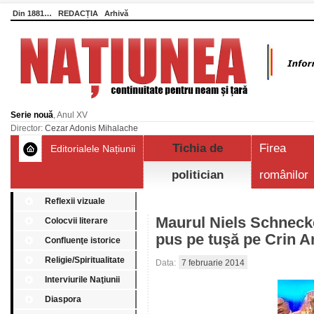
Din 1881…
REDACȚIA
Arhivă
Serie nouă
, Anul XV
Director:
Cezar Adonis Mihalache
Tichia de
Firea
Editorialele Națiunii
politician
românilor
Reflexii vizuale
Maurul Niels Schnecker
Colocvii literare
pus pe tuşă pe Crin 
Confluenţe istorice
Religie/Spiritualitate
Data:
7 februarie 2014
Interviurile Naţiunii
Diaspora