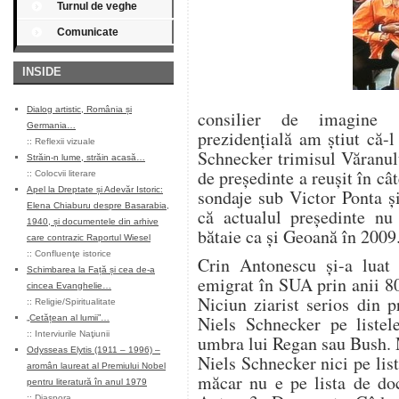
Turnul de veghe
Comunicate
INSIDE
Dialog artistic, România și
consilier de imagine 
Germania…
prezidenţială am ştiut că-l
::
Reflexii vizuale
Schnecker trimisul Văranulu
Străin-n lume, străin acasă…
de preşedinte a reuşit în câ
::
Colocvii literare
Apel la Dreptate și Adevăr Istoric:
sondaje sub Victor Ponta ş
Elena Chiaburu despre Basarabia,
că actualul preşedinte nu 
1940, și documentele din arhive
bătaie ca şi Geoană în 2009
care contrazic Raportul Wiesel
::
Confluenţe istorice
Crin Antonescu şi-a luat c
Schimbarea la Față și cea de-a
emigrat în SUA prin anii 8
cincea Evanghelie…
Niciun ziarist serios din 
::
Religie/Spiritualitate
Niels Schnecker pe listel
„Cetățean al lumii”…
::
Interviurile Naţiunii
umbra lui Regan sau Bush. 
Odysseas Elytis (1911 – 1996) –
Niels Schnecker nici pe lis
aromân laureat al Premiului Nobel
măcar nu e pe lista de do
pentru literatură în anul 1979
::
Diaspora