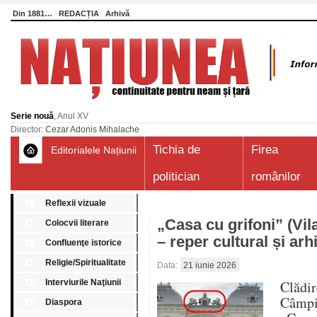
Din 1881…
REDACȚIA
Arhivă
Serie nouă
, Anul XV
Director:
Cezar Adonis Mihalache
Tichia de
Firea
Editorialele Națiunii
politician
românilor
Reflexii vizuale
„Casa cu grifoni” (Vi
Colocvii literare
– reper cultural și arh
Confluenţe istorice
Religie/Spiritualitate
Data:
21 iunie 2026
Interviurile Naţiunii
Clădir
Câmpi
Diaspora