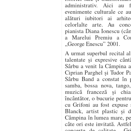
administrativ. Aici au 
evenimente culturale ce au
alături iubitori ai arhite
celorlalte arte. Au conc
pianista Diana Ionescu (câm
a Marelui Premiu a Conc
„George Enescu” 2001.
A urmat superbul recital al
talentate și expresive cân
Sârbu a venit la Câmpina a
Ciprian Parghel și Tudor Pa
Sârbu Band a constat în p
samba, bossa nova, tango,
muzică franceză și chia
încântător, o bucurie pentr
cu Grifoni au fost expuse 
Blanck, artist plastic și 
Câmpina în lumea mare, pen
câte ori este invitată. Astfe
concerte de calitate. „Gr