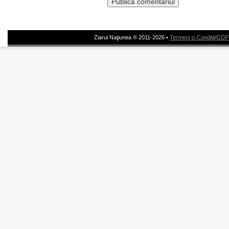
Ziarul Naţiunea ® 2011-2026 •
Termeni şi Condiţii/GD