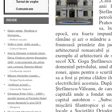
„Casa 
Turnul de veghe
anii 
Comunicate
Ștefă
petro
INSIDE
Prahov
sa, î
Dialog artistic, România și
epocă, era foarte impună
Germania…
rămâne și azi o mândrie a 
::
Reflexii vizuale
frumoasă primărie din ju
Străin-n lume, străin acasă…
arhitectural remarcabil și
::
Colocvii literare
Apel la Dreptate și Adevăr Istoric:
exemplu al arhitecturii de 
Elena Chiaburu despre Basarabia,
secol XX. Gogu Ștefănescu
1940, și documentele din arhive
domeniul petrolului, unul di
care contrazic Raportul Wiesel
zonei, ajuns pentru o scurt
::
Confluenţe istorice
sa a fost și prima clădire i
Măsura gândurilor noastre…
::
Religie/Spiritualitate
electrificării acestuia. Dup
„Cetățean al lumii”…
Ștefănescu-Văleanu, de care
::
Interviurile Naţiunii
capitală unde a fondat una
Odysseas Elytis (1911 – 1996) –
capital autohton – „Subs
aromân laureat al Premiului Nobel
pentru literatură în anul 1979
mișcării filantropice și ed
::
Diaspora
locale a Societății Ortod
De ce oare refuzam să mai și