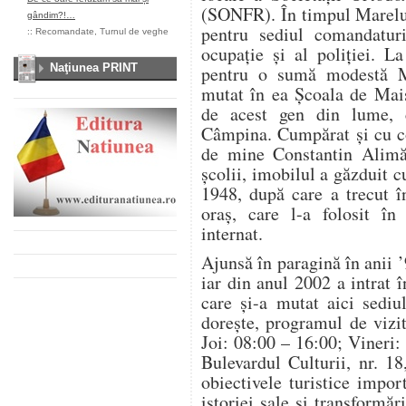
(SONFR). În timpul Marelui
gândim?!…
pentru sediul comandatur
::
Recomandate
,
Turnul de veghe
ocupație și al poliției. L
Naţiunea PRINT
pentru o sumă modestă Mi
mutat în ea Școala de Maiș
de acest gen din lume, c
Câmpina. Cumpărat și cu co
de mine Constantin Alimăn
școlii, imobilul a găzduit c
1948, după care a trecut î
oraș, care l-a folosit în
internat.
Ajunsă în paragină în anii ’
iar din anul 2002 a intrat
care și-a mutat aici sediu
dorește, programul de vizi
Joi: 08:00 – 16:00; Vineri:
Bulevardul Culturii, nr. 1
obiectivele turistice impor
istoriei sale și transformăr