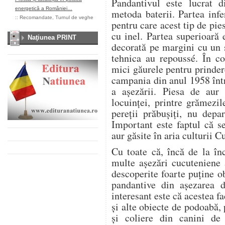
Pandantivul este lucrat d
energetică a României…
metoda baterii. Partea inf
::
Recomandate
,
Turnul de veghe
pentru care acest tip de pi
cu inel. Partea superioară 
Naţiunea PRINT
decorată pe margini cu un ș
tehnica au repoussé. În co
mici găurele pentru prinder
campania din anul 1958 într
a așezării. Piesa de aur 
locuinței, printre grămezi
pereții prăbușiți, nu dep
Important este faptul că se
aur găsite în aria culturii C
Cu toate că, încă de la în
multe așezări cucuteniene a
descoperite foarte puține o
pandantive din așezarea 
interesant este că acestea f
și alte obiecte de podoabă,
și coliere din canini d