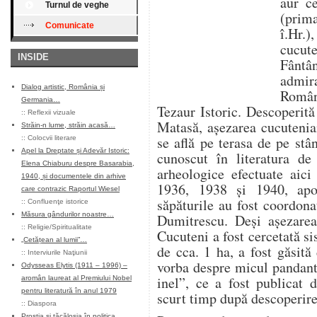
aur ce
Turnul de veghe
(prima
Comunicate
î.Hr
cucu
INSIDE
Fântâ
admira
Dialog artistic, România și
Român
Germania…
Tezaur Istoric. Descoperit
::
Reflexii vizuale
Matasă, așezarea cucutenia
Străin-n lume, străin acasă…
se află pe terasa de pe stân
::
Colocvii literare
Apel la Dreptate și Adevăr Istoric:
cunoscut în literatura de 
Elena Chiaburu despre Basarabia,
arheologice efectuate aici
1940, și documentele din arhive
1936, 1938 și 1940, apo
care contrazic Raportul Wiesel
săpăturile au fost coordon
::
Confluenţe istorice
Măsura gândurilor noastre…
Dumitrescu. Deși așezarea
::
Religie/Spiritualitate
Cucuteni a fost cercetată si
„Cetățean al lumii”…
de cca. 1 ha, a fost găsită
::
Interviurile Naţiunii
vorba despre micul pandanti
Odysseas Elytis (1911 – 1996) –
inel”, ce a fost publicat 
aromân laureat al Premiului Nobel
pentru literatură în anul 1979
scurt timp după descoperire
::
Diaspora
Prostia și tăcăloșia în politica