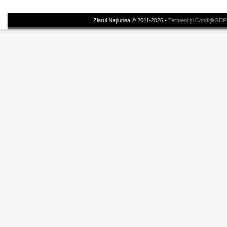
Ziarul Naţiunea ® 2011-2026 •
Termeni şi Condiţii/GD