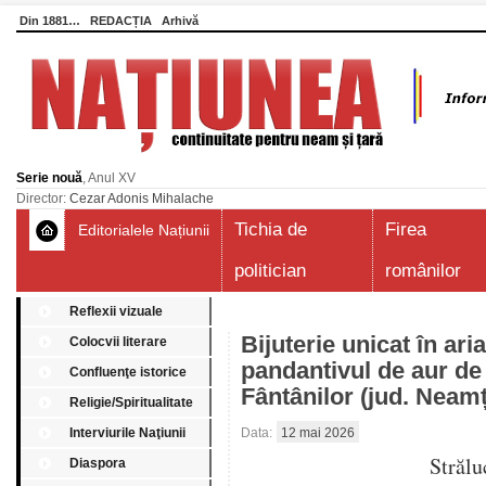
Din 1881…
REDACȚIA
Arhivă
Serie nouă
, Anul XV
Director:
Cezar Adonis Mihalache
Tichia de
Firea
Editorialele Națiunii
politician
românilor
Reflexii vizuale
Bijuterie unicat în ari
Colocvii literare
pandantivul de aur de 
Confluenţe istorice
Fântânilor (jud. Neamț
Religie/Spiritualitate
Interviurile Naţiunii
Data:
12 mai 2026
Strălu
Diaspora