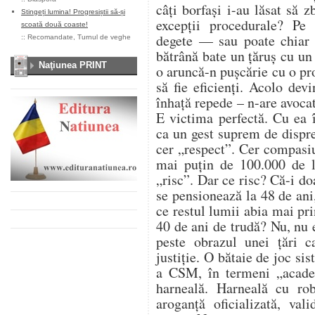
câți borfași i-au lăsat să z
Stingeți lumina! Progresiștii să-și
excepții procedurale? Pe 
scoată două coaste!
degete — sau poate chiar 
::
Recomandate
,
Turnul de veghe
bătrână bate un țăruș cu un 
Naţiunea PRINT
o aruncă-n pușcărie cu o pr
să fie eficienți. Acolo dev
înhață repede – n-are avocat
E victima perfectă. Cu ea î
ca un gest suprem de dispre
cer „respect”. Cer compasi
mai puțin de 100.000 de l
„risc”. Dar ce risc? Că-i do
se pensionează la 48 de ani
ce restul lumii abia mai pr
40 de ani de trudă? Nu, nu 
peste obrazul unei țări 
justiție. O bătaie de joc s
a CSM, în termeni „acade
harneală. Harneală cu ro
aroganță oficializată, val