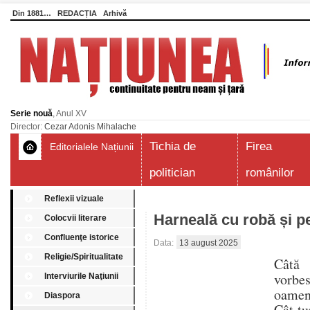
Din 1881…
REDACȚIA
Arhivă
Serie nouă
, Anul XV
Director:
Cezar Adonis Mihalache
Tichia de
Firea
Editorialele Națiunii
politician
românilor
Reflexii vizuale
Harneală cu robă și p
Colocvii literare
Confluenţe istorice
Data:
13 august 2025
Religie/Spiritualitate
Câtă 
vorbes
Interviurile Naţiunii
oameni
Diaspora
Cât tu