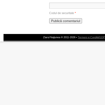
Codul de securitate
*
Ziarul Naţiunea ® 2011-2026 •
Termeni şi Condiţii/GD