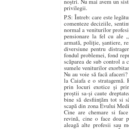
noștri. Nu mai avem un sis
privilegii.
P.S: Întreb: care este legătu
comenteze deciziile, sentin
normal a veniturilor profesi
pensionare la fel cu ale „
armată, poliție, șantiere, r
diversiune pentru distrage
fondul problemei, fond repr
scăparea de sub control a c
sumele veniturilor exorbitan
Nu au voie să facă afaceri
la Caiafa e o stratagemă. 
prin locuri exotice și pri
proștii sa-și caute dreptat
bine să desființăm tot si 
scapă din zona Evului Mediu
Cine are chemare si face 
revină, cine o face doar p
aleagă alte profesii sau me