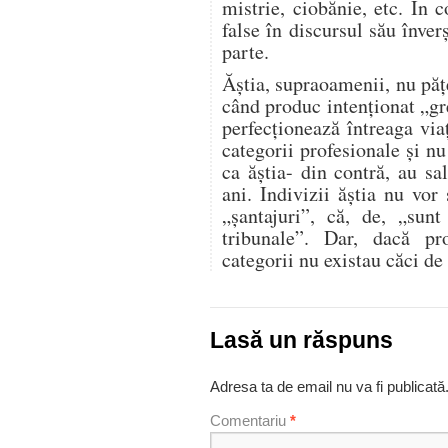
mistrie, ciobănie, etc. În 
false în discursul său înver
parte.
Ăștia, supraoamenii, nu păț
când produc intenționat „gr
perfecționează întreaga viaț
categorii profesionale și nu
ca ăștia- din contră, au sa
ani. Indivizii ăștia nu vo
„șantajuri”, că, de, „sunt
tribunale”. Dar, dacă pro
categorii nu existau căci de 
Lasă un răspuns
Adresa ta de email nu va fi publicată
Comentariu
*