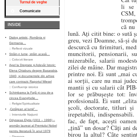
Turnul de veghe
li se
Comunicate
CSM,
trompe
INSIDE
că nu 
lună. Ați citit bine: o sută 
Dialog artistic, România și
greu, vezi Doamne, să-și duc
Germania…
descurcă cu firimituri, medi
::
Reflexii vizuale
muncitorii, pensionarii, s
Străin-n lume, străin acasă…
mizerabile, salarii modest
::
Colocvii literare
zilei de mâine. Dar magistraț
Apel la Dreptate și Adevăr Istoric:
Elena Chiaburu despre Basarabia,
printre noi. Ei sunt „mai 
1940, și documentele din arhive
ai sorții, care nu mai jud
care contrazic Raportul Wiesel
mantii și cu salarii cât PIB
::
Confluenţe istorice
lor se prăbușește tot: înv
Schimbarea la Față și cea de-a
cincea Evanghelie…
profesională. Ei sunt „elit
::
Religie/Spiritualitate
școli, doctorate, titluri ș
„Cetățean al lumii”…
irepetabili, indispensabil
::
Interviurile Naţiunii
fac, de fapt, acești oame
Odysseas Elytis (1911 – 1996) –
„țină” un dosar? Câți ani d
aromân laureat al Premiului Nobel
pentru literatură în anul 1979
birou la altul? Câte sentin
::
Diaspora