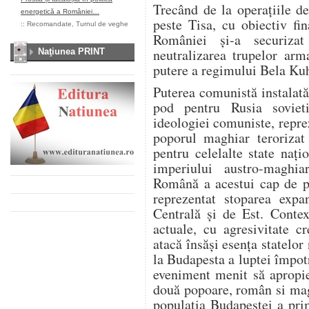
Trecând de la operațiile de
energetică a României…
peste Tisa, cu obiectiv fi
::
Recomandate
,
Turnul de veghe
României și-a securiza
neutralizarea trupelor arm
Naţiunea PRINT
putere a regimului Bela Ku
Puterea comunistă instalată
pod pentru Rusia soviet
ideologiei comuniste, repre
poporul maghiar terorizat 
pentru celelalte state nați
imperiului austro-maghi
Română a acestui cap de po
reprezentat stoparea exp
Centrală și de Est. Contex
actuale, cu agresivitate c
atacă însăși esența statelo
la Budapesta a luptei împo
eveniment menit să apropie
două popoare, român si mag
populația Budapestei a pri