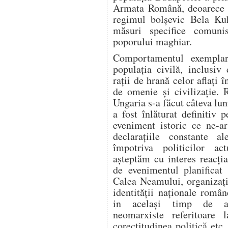
Armata Română, deoarece î
regimul bolșevic Bela Kuhn
măsuri specifice comuni
poporului maghiar.
Comportamentul exemplar
populația civilă, inclusiv
rații de hrană celor aflați î
de omenie și civilizație. 
Ungaria s-a făcut câteva lun
a fost înlăturat definitiv 
eveniment istoric ce ne-a
declarațiile constante 
împotriva politicilor ac
așteptăm cu interes reacția 
de evenimentul planificat
Calea Neamului, organizați
identității naționale româ
in același timp de ase
neomarxiste referitoare 
corectitudinea politică etc