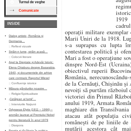
Turnul de veghe
regim
Comunicate
istor
1919 
INSIDE
cadru
operații militare exemplar d
Dialog artistic, România și
Marii Uniri de la 1918. Lup
Germania…
s-a suprapus cu lupta îm
::
Reflexii vizuale
contestarea politică și of
Străin-n lume, străin acasă…
Mari a fost o operațiune sovi
::
Colocvii literare
dinspre Nord-Est (Ucraina)
Apel la Dreptate și Adevăr Istoric:
Elena Chiaburu despre Basarabia,
obiectivul ruperii Bucovin
1940, și documentele din arhive
România, nerecunoscându-se
care contrazic Raportul Wiesel
de la Cernăuți, Chișinău și 
::
Confluenţe istorice
nevoiți să purtăm războiul 
Măsura gândurilor noastre…
::
Religie/Spiritualitate
victoriei din Primul Războ
„Cetățean al lumii”…
anului 1919, Armata Română
::
Interviurile Naţiunii
maghiare din Transilvania
Odysseas Elytis (1911 – 1996) –
atacau atât populația civi
aromân laureat al Premiului Nobel
românești de pe liniile de
pentru literatură în anul 1979
::
Diaspora
mutării acestora cât mai
Prostia și tăcăloșia în politica