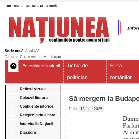
Din 1881…
REDACȚIA
Arhivă
Serie nouă
, Anul XV
Director:
Cezar Adonis Mihalache
Tichia de
Firea
Editorialele Națiunii
politician
românilor
Reflexii vizuale
Să mergem la Budape
Colocvii literare
Confluenţe istorice
Data:
13 iulie 2025
Religie/Spiritualitate
Dumi
Parlam
Interviurile Naţiunii
Armat
Diaspora
augus