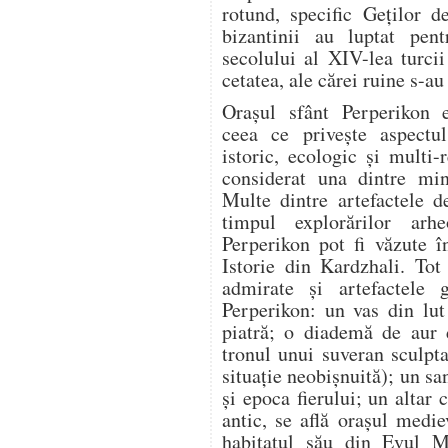
rotund, specific Geților d
bizantinii au luptat pent
secolului al XIV-lea turci
cetatea, ale cărei ruine s-au
Orașul sfânt Perperikon 
ceea ce privește aspectul
istoric, ecologic și multi-r
considerat una dintre min
Multe dintre artefactele d
timpul explorărilor arhe
Perperikon pot fi văzute 
Istorie din Kardzhali. Tot 
admirate și artefactele 
Perperikon: un vas din lut
piatră; o diademă de aur d
tronul unui suveran sculpta
situație neobișnuită); un sa
și epoca fierului; un altar
antic, se află orașul medie
habitatul său din Evul Me