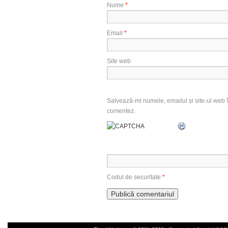
Nume
*
Email
*
Site web
Salvează-mi numele, emailul și site-ul web î
comentez.
Codul de securitate
*