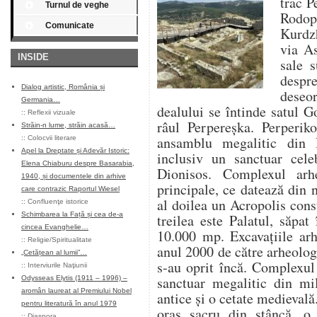
trac P
Turnul de veghe
Rodop
Comunicate
Kurdzh
via As
INSIDE
sale s
despr
Dialog artistic, România și
deseor
Germania…
dealului se întinde satul 
::
Reflexii vizuale
râul Perpereșka. Perperik
Străin-n lume, străin acasă…
ansamblu megalitic din B
::
Colocvii literare
Apel la Dreptate și Adevăr Istoric:
inclusiv un sanctuar cele
Elena Chiaburu despre Basarabia,
Dionisos. Complexul arh
1940, și documentele din arhive
principale, ce datează din 
care contrazic Raportul Wiesel
al doilea un Acropolis const
::
Confluenţe istorice
Schimbarea la Față și cea de-a
treilea este Palatul, săpat
cincea Evanghelie…
10.000 mp. Excavațiile arh
::
Religie/Spiritualitate
anul 2000 de către arheolo
„Cetățean al lumii”…
s-au oprit încă. Complexul
::
Interviurile Naţiunii
sanctuar megalitic din m
Odysseas Elytis (1911 – 1996) –
aromân laureat al Premiului Nobel
antice și o cetate medievală.
pentru literatură în anul 1979
oraș sacru din stâncă, o 
::
Diaspora