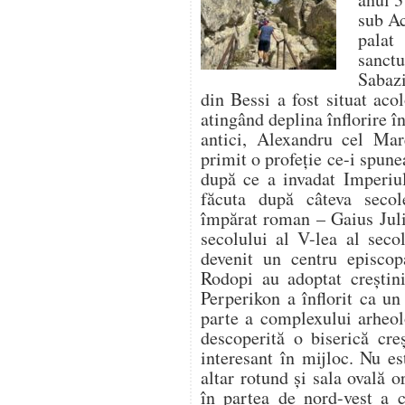
sub Ac
palat
sanctu
Sabazi
din Bessi a fost situat acol
atingând deplina înflorire î
antici, Alexandru cel Mar
primit o profeție ce-i spune
după ce a invadat Imperiul
făcuta după câteva secol
împărat roman – Gaius Juli
secolului al V-lea al seco
devenit un centru episco
Rodopi au adoptat creștin
Perperikon a înflorit ca un
parte a complexului arheolo
descoperită o biserică cre
interesant în mijloc. Nu e
altar rotund și sala ovală o
în partea de nord-vest a c