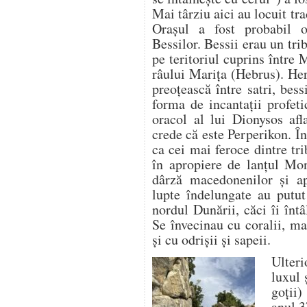
Mai târziu aici au locuit trac
Orașul a fost probabil o
Bessilor. Bessii erau un trib
pe teritoriul cuprins între 
râului Marița (Hebrus). Her
preoțească între satri, bessi
forma de incantații profeti
oracol al lui Dionysos afl
crede că este Perperikon. În
ca cei mai feroce dintre tr
în apropiere de lanțul Mo
dârză macedonenilor și a
lupte îndelungate au putut
nordul Dunării, căci îi întâ
Se învecinau cu coralii, ma
şi cu odrişii şi sapeii.
Ulteri
luxul 
goții)
anul 3