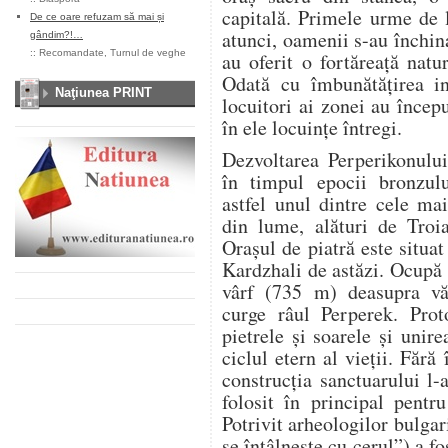
capitală. Primele urme de l
De ce oare refuzam să mai și
atunci, oamenii s-au închin
gândim?!…
::
Recomandate
,
Turnul de veghe
au oferit o fortăreață natu
Odată cu îmbunătățirea in
Naţiunea PRINT
locuitori ai zonei au încep
în ele locuințe întregi.
Dezvoltarea Perperikonului
în timpul epocii bronzulu
astfel unul dintre cele ma
din lume, alături de Troi
Orașul de piatră este situat
Kardzhali de astăzi. Ocupă 
vârf (735 m) deasupra vă
curge râul Perperek. Proto
pietrele și soarele și unir
ciclul etern al vieții. Fără
construcția sanctuarului l-
folosit în principal pentru 
Potrivit arheologilor bulgar
se întâlnește cu cerul”) a fo