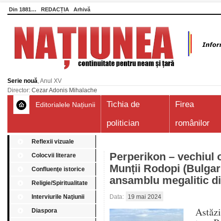
Din 1881…
REDACȚIA
Arhivă
Serie nouă
, Anul XV
Director:
Cezar Adonis Mihalache
Tichia de
Firea
Editorialele Națiunii
politician
românilor
Reflexii vizuale
Perperikon – vechiul o
Colocvii literare
Munții Rodopi (Bulgar
Confluenţe istorice
ansamblu megalitic di
Religie/Spiritualitate
Interviurile Naţiunii
Data:
19 mai 2024
Astăzi
Diaspora