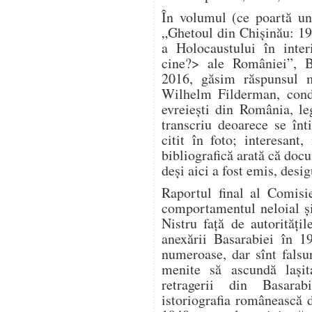
În volumul (ce poartă un
„Ghetoul din Chișinău: 1
a Holocaustului în inter
cine?> ale României”, B
2016, găsim răspunsul m
Wilhelm Filderman, condu
evreiești din România, le
transcriu deoarece se înt
citit în foto; interesan
bibliografică arată că doc
deși aici a fost emis, desig
Raportul final al Comisi
comportamentul neloial și 
Nistru față de autorităț
anexării Basarabiei în 1
numeroase, dar sînt falsuri
menite să ascundă lași
retragerii din Basara
istoriografia românească 