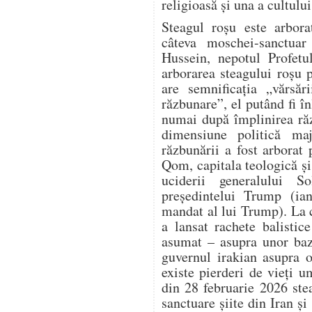
religioasă și una a cultului
Steagul roșu este arbora
câteva moschei-sanctuar 
Hussein, nepotul Profet
arborarea steagului roșu 
are semnificația „vărsăr
răzbunare”, el putând fi în
numai după împlinirea răz
dimensiune politică ma
răzbunării a fost arbora
Qom, capitala teologică și 
uciderii generalului S
președintelui Trump (ia
mandat al lui Trump). La 
a lansat rachete balistic
asumat – asupra unor baz
guvernul irakian asupra o
existe pierderi de vieți 
din 28 februarie 2026 ste
sanctuare șiite din Iran și