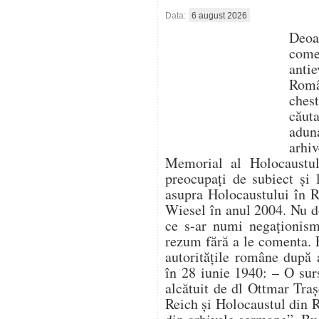
Data:
6 august 2026
Deo
com
antie
Român
ches
căut
aduna
arhi
Memorial al Holocaustulu
preocupați de subiect și 
asupra Holocaustului în 
Wiesel în anul 2004. Nu d
ce s-ar numi negaționism 
rezum fără a le comenta. 
autoritățile române după 
în 28 iunie 1940: – O su
alcătuit de dl Ottmar Traș
Reich și Holocaustul din