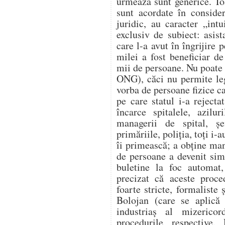
urmează sunt generice. Toa
sunt acordate în conside
juridic, au caracter „int
exclusiv de subiect: asist
care l-a avut în îngrijire 
milei a fost beneficiar de
mii de persoane. Nu poate 
ONG), căci nu permite legi
vorba de persoane fizice ca
pe care statul i-a reject
încarce spitalele, azilur
managerii de spital, șe
primăriile, poliția, toți i-
îi primească; a obține man
de persoane a devenit sim
buletine la foc automat,
precizat că aceste proce
foarte stricte, formaliste 
Bolojan (care se aplică 
industriaș al mizerico
procedurile respective