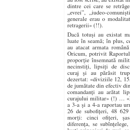
dintre cei care se retrăg
„evrei”, „iudeo-comuniș
generale erau o modalita
retragerii» (!!).
Dacă totuși au existat ma
luate în seamă; în plus, ce
au atacat armata română 
Oricum, potrivit Raportul
proporție însemnată milit
necinstiți, lipsiți de dis
curaj și au părăsit trup
dezertat: «diviziile 12, 1
de jumătate din efectiv di
comandanți au arătat lip
curajului militar» (!) … 
a 3-a și a 4-a raportau ur
26 de subofițeri, 48 629
morți: cinci ofițeri, șa
diferența, se subînțelege