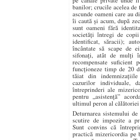
pe canale private unde l
banilor; crucile acelea de 
ascunde oameni care au dis
îi caută și acum, după zeci
sunt oameni fără identita
societăți întregi de copi
identificat, săracii); aut
încântate să scape de ei
sifonați, atât de mulți î
recompensate suficient p
funcționeze timp de 20 d
tăiat din indemnizațiile
cazurilor individuale, 
întreprinderi ale mizeric
pentru „asistență” acor
ultimul peron al călătoriei 
Deturnarea sistemului de 
scutire de impozite a pre
Sunt convins că întrepr
practică mizericordia pe 