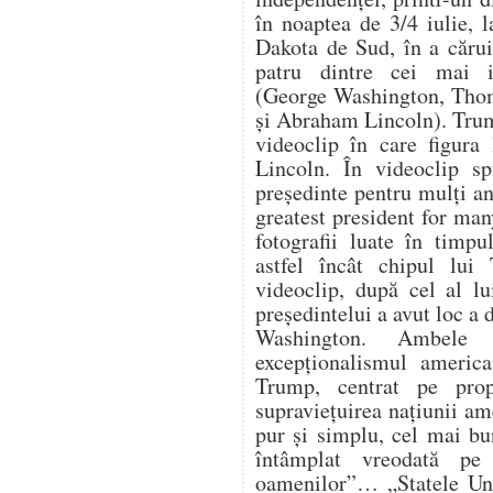
în noaptea de 3/4 iulie,
Dakota de Sud, în a cărui
patru dintre cei mai i
(George Washington, Thom
și Abraham Lincoln). Trum
videoclip în care figura
Lincoln. În videoclip s
președinte pentru mulți an
greatest president for ma
fotografii luate în timpu
astfel încât chipul lui
videoclip, după cel al lu
președintelui a avut loc a
Washington. Ambele 
excepționalismul america
Trump, centrat pe propr
supraviețuirea națiunii a
pur și simplu, cel mai bu
întâmplat vreodată pe
oamenilor”… „Statele Uni