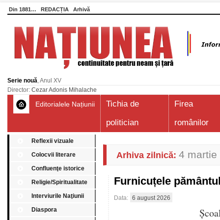
Din 1881…
REDACȚIA
Arhivă
Serie nouă
, Anul XV
Director:
Cezar Adonis Mihalache
Tichia de
Firea
Editorialele Națiunii
politician
românilor
Reflexii vizuale
4 martie
Arhiva zilnică:
Colocvii literare
Confluenţe istorice
Furnicuțele pământu
Religie/Spiritualitate
Interviurile Naţiunii
Data:
6 august 2026
Diaspora
Școa