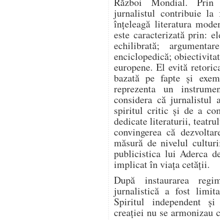
Război Mondial. Prin a
jurnalistul contribuie l
înțeleagă literatura mode
este caracterizată prin: el
echilibrată; argumentar
enciclopedică; obiectivitat
europene. El evită retoric
bazată pe fapte și exem
reprezenta un instrume
considera că jurnalistul 
spiritul critic și de a co
dedicate literaturii, teatrul
convingerea că dezvoltar
măsură de nivelul culturi
publicistica lui Aderca d
implicat în viața cetății.
După instaurarea regim
jurnalistică a fost limit
Spiritul independent și
creației nu se armonizau c