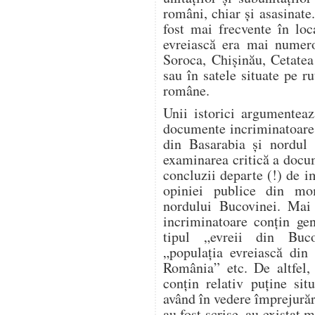
români, chiar și asasinate
fost mai frecvente în loc
evreiască era mai numero
Soroca, Chișinău, Cetatea
sau în satele situate pe ru
române.
Unii istorici argumente
documente incriminatoare re
din Basarabia și nordul 
examinarea critică a docu
concluzii departe (!) de i
opiniei publice din mo
nordului Bucovinei. Mai 
incriminatoare conțin gen
tipul „evreii din Buco
„populația evreiască din 
România” etc. De altfel, 
conțin relativ puține sit
având în vedere împrejură
au fost scrise, au existat m