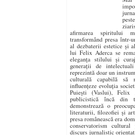
impo
jurna
pest
ziari
afirmarea spiritului 
transformând presa într-un
al dezbaterii estetice și a
lui Felix Aderca se rema
eleganța stilului și cura
generații de intelectua
reprezintă doar un instrume
culturală capabilă să
influențeze evoluția socie
Puiești (Vaslui), Felix 
publicistică încă din t
demonstrează o preocupa
literaturii, filozofiei și 
presa românească era domi
conservatorism cultural
discurs jurnalistic orienta