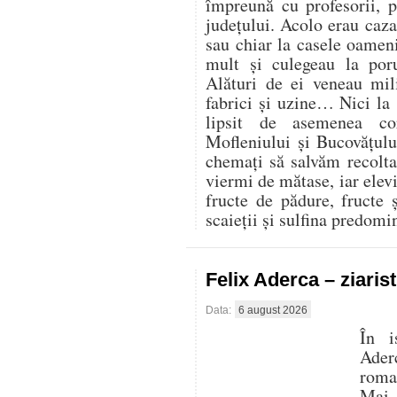
împreună cu profesorii, 
județului. Acolo erau cazaț
sau chiar la casele oamen
mult și culegeau la por
Alături de ei veneau mili
fabrici și uzine… Nici la
lipsit de asemenea co
Mofleniului și Bucovățul
chemați să salvăm recolt
viermi de mătase, iar elevi
fructe de pădure, fructe 
scaieții și sulfina predom
Felix Aderca – ziaris
Data:
6 august 2026
În i
Aderc
roman
Mai 