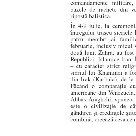
comandamente militare,
bazele de rachete din ve
ripostă balistică.
În 4-9 iulie, la ceremon
întregului traseu sicriele
patru membri ai famili
februarie, inclusiv micul 
două luni, Zahra, au fost 
Republicii Islamice Iran.
– cu caracter strict relig
sicriul lui Khaminei a fo
din Irak (Karbala), de la
Făcând o comparație cu r
americane din Venezuela, 
Abbas Araghchi, spunea: „
este o civilizație de c
gândirea și credințele șii
combină, creează ceva ce n