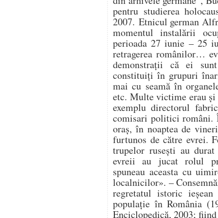
din arhivele germane”, Buc
pentru studierea holocau
2007. Etnicul german Alfr
momentul instalării ocup
perioada 27 iunie – 25 i
retragerea românilor… ev
demonstrații că ei sunt
constituiți în grupuri în
mai cu seamă în organele 
etc. Multe victime erau și 
exemplu directorul fabri
comisari politici români. 
oraș, în noaptea de vineri
furtunos de către evrei. F
trupelor rusești au durat 
evreii au jucat rolul pr
spuneau aceasta cu uimir
localnicilor». – Consemnă
regretatul istoric ieșe
populație în România (19
Enciclopedică, 2003; fiind