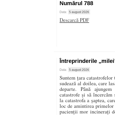
Numărul 788
Data:
5 august 2026
Descarcă PDF
Întreprinderile „mile
Data:
5 august 2026
Suntem țara catastrofelor 
sudează al doilea, care las
departe. Până ajungem 
catastrofe și să încercăm 
la catastrofa a șaptea, ca
loc de amintirea primelor
pacienții mor incinerați d