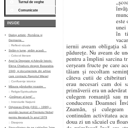
„șco
Turnul de veghe
învăț
Comunicate
munce
este 
INSIDE
unei 
în t
Dialog artistic, România și
vaca
Germania…
iernii aveam obligația s
::
Reflexii vizuale
pădurețe. Nu aveam de un
Străin-n lume, străin acasă…
::
Colocvii literare
pentru a împlini sarcina tr
Apel la Dreptate și Adevăr Istoric:
cerșeam fructe pe care ace
Elena Chiaburu despre Basarabia,
tăiam și recoltam seminț
1940, și documentele din arhive
câteva cutii de chibritur
care contrazic Raportul Wiesel
::
Confluenţe istorice
erau necesari cam doi s
Măsura gândurilor noastre…
primăverii era un adevărat
::
Religie/Spiritualitate
culegem romaniță sau m
„Cetățean al lumii”…
conducerea Doamnei Învă
::
Interviurile Naţiunii
Znamăn, și culegeam 
Odysseas Elytis (1911 – 1996) –
aromân laureat al Premiului Nobel
continuăm activitatea aca
pentru literatură în anul 1979
doua zi un săcuiel cu flo
::
Diaspora
de primăvară însă era st
Singurătatea de pe caldarâm: între