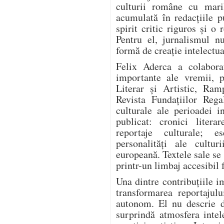
culturii române cu mari
acumulată în redacțiile pu
spirit critic riguros și o
Pentru el, jurnalismul n
formă de creație intelectua
Felix Aderca a colabora
importante ale vremii, p
Literar și Artistic, Ram
Revista Fundațiilor Rega
culturale ale perioadei i
publicat: cronici literar
reportaje culturale; es
personalități ale cultur
europeană. Textele sale se
printr-un limbaj accesibil 
Una dintre contribuțiile i
transformarea reportajulu
autonom. El nu descrie d
surprindă atmosfera intel