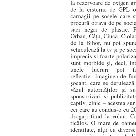
la rezervoare de oxigen gr
de la cisterne de GPL op
carnagii pe șosele care s
procură otrava de pe soc
saci negri de plastic. 
Orban, Câțu, Ciucă, Ciol
de la Bihor, nu pot spune
vehiculează la tv și pe soc
imprecis și foarte polariza
sunt morbide și, deci, in
unele lucruri pot f
reflecție. Imaginea de fu
șocant, care se derulează
văzul autorităților și s
sponsorizări și publicitat
captiv, cinic – acestea su
cei care au condus-o cu 20
drogați fiind la volan. C
ticălos. O mare de oamen
identitate, alții cu divers