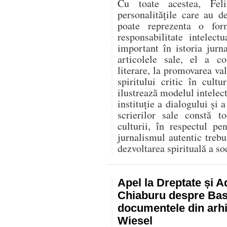
Cu toate acestea, Fel
personalitățile care au d
poate reprezenta o for
responsabilitate intelec
important în istoria jurn
articolele sale, el a co
literare, la promovarea va
spiritului critic în cult
ilustrează modelul intelect
instituție a dialogului și a
scrierilor sale constă t
culturii, în respectul p
jurnalismul autentic trebu
dezvoltarea spirituală a soc
Apel la Dreptate și A
Chiaburu despre Basa
documentele din arhi
Wiesel