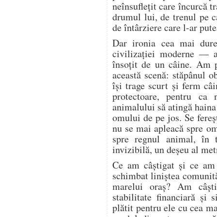
neînsuflețit care încurcă tr
drumul lui, de trenul pe c
de întârziere care l-ar pute
Dar ironia cea mai dure
civilizației moderne — a
însoțit de un câine. Am 
această scenă: stăpânul o
își trage scurt și ferm câi
protectoare, pentru ca 
animalului să atingă haina
omului de pe jos. Se fere
nu se mai apleacă spre o
spre regnul animal, în 
invizibilă, un deșeu al met
Ce am câștigat și ce am
schimbat liniștea comunită
marelui oraș? Am câșt
stabilitate financiară și
plătit pentru ele cu cea