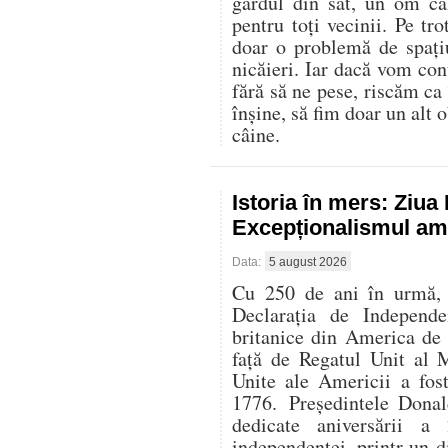
gardul din sat, un om că
pentru toți vecinii. Pe t
doar o problemă de spați
nicăieri. Iar dacă vom con
fără să ne pese, riscăm ca
înșine, să fim doar un alt o
câine.
Istoria în mers: Ziu
Excepționalismul ame
Data:
5 august 2026
Cu 250 de ani în urmă, l
Declarația de Independe
britanice din America de
față de Regatul Unit al 
Unite ale Americii a fos
1776. Președintele Donal
dedicate aniversării 
independenței, printr-un di