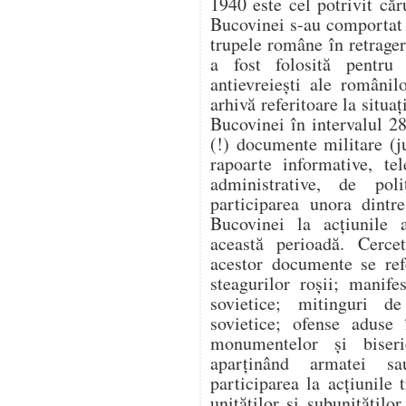
1940 este cel potrivit căr
Bucovinei s-au comportat v
trupele române în retragere
a fost folosită pentru a
antievreiești ale românil
arhivă referitoare la situaț
Bucovinei în intervalul 2
(!) documente militare (j
rapoarte informative, te
administrative, de poli
participarea unora dintr
Bucovinei la acțiunile a
această perioadă. Cercet
acestor documente se ref
steagurilor roșii; manife
sovietice; mitinguri d
sovietice; ofense aduse 
monumentelor și biseri
aparținând armatei sau
participarea la acțiunile
unităților și subunitățilo