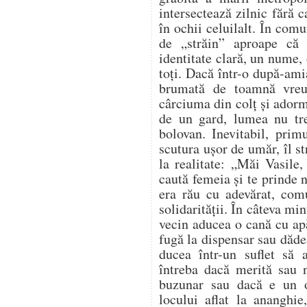
intersectează zilnic fără 
în ochii celuilalt. În comu
de „străin” aproape că
identitate clară, un nume, 
toți. Dacă într-o după-ami
brumată de toamnă vreu
cârciuma din colț și adorm
de un gard, lumea nu tr
bolovan. Inevitabil, prim
scutura ușor de umăr, îl s
la realitate: „Măi Vasile,
caută femeia și te prinde
era rău cu adevărat, com
solidarității. În câteva mi
vecin aducea o cană cu apă
fugă la dispensar sau dădea
ducea într-un suflet să
întreba dacă merită sau n
buzunar sau dacă e un 
locului aflat la ananghie