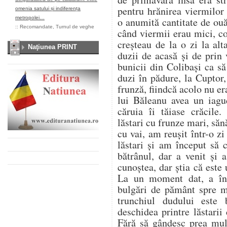
pentru hrănirea viermilor
omenia satului și indiferența
metropolei…
o anumită cantitate de ou
::
Recomandate
,
Turnul de veghe
când viermii erau mici, co
creșteau de la o zi la al
Naţiunea PRINT
duzii de acasă și de prin
bunicii din Colibași ca s
duzi în pădure, la Cuptor
frunză, fiindcă acolo nu er
lui Băleanu avea un iag
căruia îi tăiase crăcile.
lăstari cu frunze mari, săn
cu vai, am reușit într-o z
lăstari și am început să
bătrânul, dar a venit și
cunoștea, dar știa că este u
La un moment dat, a înc
bulgări de pământ spre 
trunchiul dudului este
deschidea printre lăstarii
Fără să gândesc prea mul