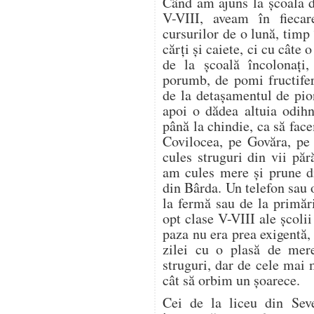
Când am ajuns la școala d
V-VIII, aveam în fieca
cursurilor de o lună, timp
cărți și caiete, ci cu câte
de la școală încolonați,
porumb, de pomi fructifer
de la detașamentul de pion
apoi o dădea altuia odih
până la chindie, ca să f
Covilocea, pe Govăra, pe
cules struguri din vii pă
am cules mere și prune di
din Bârda. Un telefon sau 
la fermă sau de la primări
opt clase V-VIII ale școli
paza nu era prea exigentă, 
zilei cu o plasă de mer
struguri, dar de cele mai
cât să orbim un șoarece.
Cei de la liceu din Seve