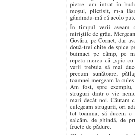
pietre, am intrat în bud
moșul, plictisit, m-a lăs
gândindu-mă că acolo pute
În timpul verii aveam 
miriștile de grâu. Mergea
Govăra, pe Cornet, dar a
două-trei chite de spice p
buimaci pe câmp, pe mir
repeta mereu că „spic cu 
verii trebuia să mai duc
precum sunătoare, pătl
toamnei mergeam la cules d
Am fost, spre exemplu,
struguri dintr-o vie nem
mari decât noi. Căutam cu
culegeam strugurii, ori a
tot toamna, să ducem o o
salcâm, de ghindă, de pr
fructe de pădure.