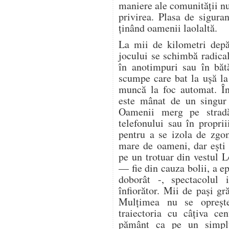
maniere ale comunității n
privirea. Plasa de sigura
ținând oamenii laolaltă.
La mii de kilometri depă
jocului se schimbă radica
în anotimpuri sau în bătă
scumpe care bat la ușă la 
muncă la foc automat. În
este mânat de un singur 
Oamenii merg pe stradă
telefonului sau în proprii
pentru a se izola de zgo
mare de oameni, dar ești 
pe un trotuar din vestul 
— fie din cauza bolii, a ep
doborât -, spectacolul i
înfiorător. Mii de pași gr
Mulțimea nu se oprește.
traiectoria cu câțiva ce
pământ ca pe un simplu