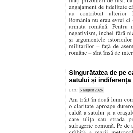
luați prizonieri de ruși, c
angajament de fidelitate că
au contribuit ulterior
România nu erau evrei ci d
armata română. Pentru n
negativism, închei fără ni
și argumentele istoricilor 
militarilor – față de ase
române – sînt însă de inter
Singurătatea de pe c
satului și indiferenț
Data:
5 august 2026
Am trăit în două lumi compl
o claritate aproape durer
caldă a satului și a oraș
care ulița sau strada p
sufragerie comună. Pe de al
grăbită a marii metropo