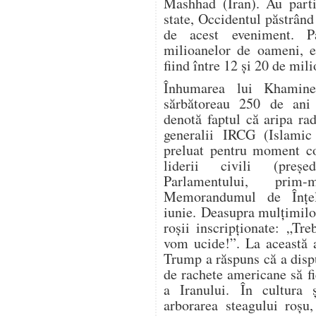
Mashhad (Iran). Au parti
state, Occidentul păstrând
de acest eveniment. P
milioanelor de oameni, es
fiind între 12 și 20 de mil
Înhumarea lui Khamine
sărbătoreau 250 de ani 
denotă faptul că aripa ra
generalii IRCG (Islamic
preluat pentru moment co
liderii civili (președ
Parlamentului, prim-
Memorandumul de Înțe
iunie. Deasupra mulțimilo
roșii inscripționate: „Tr
vom ucide!”. La această a
Trump a răspuns că a dispu
de rachete americane să fi
a Iranului. În cultura ș
arborarea steagului roșu