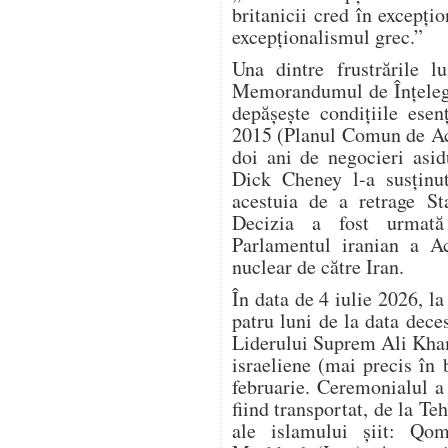
britanicii cred în excepțio
excepționalismul grec.”
Una dintre frustrările 
Memorandumul de Înțelege
depășește condițiile esen
2015 (Planul Comun de Ac
doi ani de negocieri asi
Dick Cheney l-a susținu
acestuia de a retrage S
Decizia a fost urmată
Parlamentul iranian a Ac
nuclear de către Iran.
În data de 4 iulie 2026, l
patru luni de la data dec
Liderului Suprem Ali Kham
israeliene (mai precis în
februarie. Ceremonialul a d
fiind transportat, de la Teh
ale islamului șiit: Qom