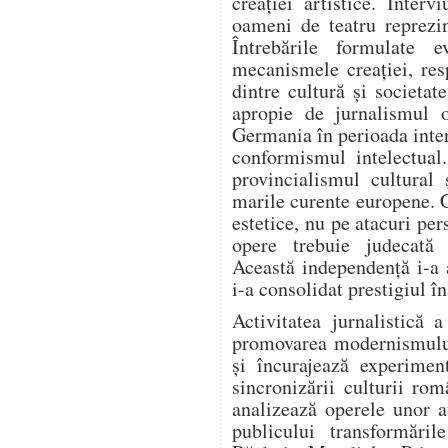
creației artistice. Intervi
oameni de teatru reprezi
Întrebările formulate e
mecanismele creației, resp
dintre cultură și societa
apropie de jurnalismul o
Germania în perioada inter
conformismul intelectual
provincialismul cultural 
marile curente europene. 
estetice, nu pe atacuri per
opere trebuie judecată e
Această independență i-a 
i-a consolidat prestigiul î
Activitatea jurnalistică 
promovarea modernismului.
și încurajează experiment
sincronizării culturii ro
analizează operele unor a
publicului transformări