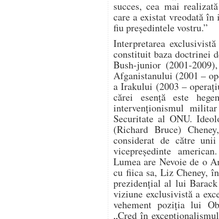
succes, cea mai realizat
care a existat vreodată în 
fiu președintele vostru.”
Interpretarea exclusivist
constituit baza doctrinei d
Bush-junior (2001-2009),
Afganistanului (2001 – o
a Irakului (2003 – operaț
cărei esență este hege
intervenționismul milita
Securitate al ONU. Ideol
(Richard Bruce) Cheney, 
considerat de către unii
vicepreședinte american
Lumea are Nevoie de o Am
cu fiica sa, Liz Cheney, î
prezidențial al lui Bara
viziune exclusivistă a ex
vehement poziția lui Ob
„Cred în excepționalismu